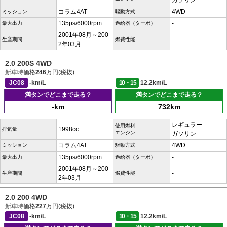
ガソリン
コラム4AT
4WD
ミッション
駆動方式
135ps/6000rpm
-
最大出力
過給器（ターボ）
2001年08月～200
-
生産期間
燃費性能
2年03月
2.0 200S 4WD
新車時価格
246
万円(税抜)
JC08
-km/L
10・15
12.2km/L
満タンでどこまで走る？
満タンでどこまで走る？
-km
732km
レギュラー
使用燃料
1998cc
排気量
エンジン
ガソリン
コラム4AT
4WD
ミッション
駆動方式
135ps/6000rpm
-
最大出力
過給器（ターボ）
2001年08月～200
-
生産期間
燃費性能
2年03月
2.0 200 4WD
新車時価格
227
万円(税抜)
JC08
-km/L
10・15
12.2km/L