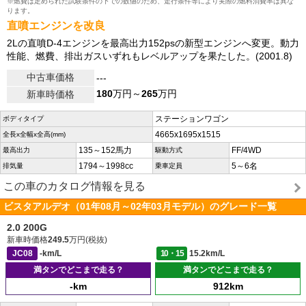
※燃費は定められた試験条件の下での数値のため、走行条件等により実際の燃料消費率は異な
ります。
直噴エンジンを改良
2Lの直噴D-4エンジンを最高出力152psの新型エンジンへ変更。動力
性能、燃費、排出ガスいずれもレベルアップを果たした。(2001.8)
中古車価格
---
180
万円～
265
万円
新車時価格
ステーションワゴン
ボディタイプ
4665x1695x1515
全長x全幅x全高(mm)
135～152馬力
FF/4WD
最高出力
駆動方式
1794～1998cc
5～6名
排気量
乗車定員
この車のカタログ情報を見る
ビスタアルデオ（01年08月～02年03月モデル）のグレード一覧
2.0 200G
新車時価格
249.5
万円(税抜)
JC08
-km/L
10・15
15.2km/L
満タンでどこまで走る？
満タンでどこまで走る？
-km
912km