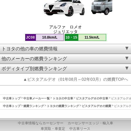
アルファ ロメオ
ジュリエッタ
JC08
10.8km/L
10・15
11.5km/L
トヨタの他の車の燃費情報
他のメーカーの燃費ランキング
ボディタイプ別燃費ランキング
▲ビスタアルデオ（01年08月～02年03月）の燃費TOPへ
中古車トップ
中古車メーカー一覧
トヨタの中古車
ビスタアルデオの中古車
ビスタアルデオ(
中古車トップ
燃費ランキング
トヨタの燃費ランキング
ビスタアルデオの燃費
ビスタアルデオ
中古車情報ならカーセンサー
カーセンサーエッジ・輸入車
車買取・車査定
中古車リース