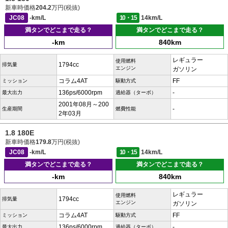
新車時価格
204.2
万円(税抜)
JC08
-km/L
10・15
14km/L
満タンでどこまで走る？
満タンでどこまで走る？
-km
840km
レギュラー
使用燃料
1794cc
排気量
エンジン
ガソリン
コラム4AT
FF
ミッション
駆動方式
136ps/6000rpm
-
最大出力
過給器（ターボ）
2001年08月～200
-
生産期間
燃費性能
2年03月
1.8 180E
新車時価格
179.8
万円(税抜)
JC08
-km/L
10・15
14km/L
満タンでどこまで走る？
満タンでどこまで走る？
-km
840km
レギュラー
使用燃料
1794cc
排気量
エンジン
ガソリン
コラム4AT
FF
ミッション
駆動方式
136ps/6000rpm
-
最大出力
過給器（ターボ）