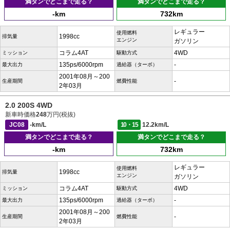
満タンでどこまで走る？
満タンでどこまで走る？
-km
732km
レギュラー
使用燃料
1998cc
排気量
エンジン
ガソリン
コラム4AT
4WD
ミッション
駆動方式
135ps/6000rpm
-
最大出力
過給器（ターボ）
2001年08月～200
-
生産期間
燃費性能
2年03月
2.0 200S 4WD
新車時価格
248
万円(税抜)
JC08
-km/L
10・15
12.2km/L
満タンでどこまで走る？
満タンでどこまで走る？
-km
732km
レギュラー
使用燃料
1998cc
排気量
エンジン
ガソリン
コラム4AT
4WD
ミッション
駆動方式
135ps/6000rpm
-
最大出力
過給器（ターボ）
2001年08月～200
-
生産期間
燃費性能
2年03月