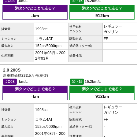
JC08
-km/L
10・15
15.2km/L
満タンでどこまで走る？
満タンでどこまで走る？
-km
912km
レギュラー
使用燃料
1998cc
排気量
エンジン
ガソリン
コラム4AT
FF
ミッション
駆動方式
152ps/6000rpm
-
最大出力
過給器（ターボ）
2001年08月～200
-
生産期間
燃費性能
2年03月
2.0 200S
新車時価格
232.5
万円(税抜)
JC08
-km/L
10・15
15.2km/L
満タンでどこまで走る？
満タンでどこまで走る？
-km
912km
レギュラー
使用燃料
1998cc
排気量
エンジン
ガソリン
コラム4AT
FF
ミッション
駆動方式
152ps/6000rpm
-
最大出力
過給器（ターボ）
2001年08月～200
-
生産期間
燃費性能