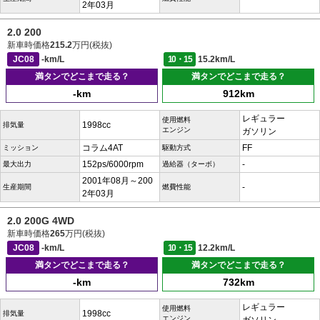
2年03月
2.0 200
新車時価格
215.2
万円(税抜)
JC08
-km/L
10・15
15.2km/L
満タンでどこまで走る？
満タンでどこまで走る？
-km
912km
レギュラー
使用燃料
1998cc
排気量
エンジン
ガソリン
コラム4AT
FF
ミッション
駆動方式
152ps/6000rpm
-
最大出力
過給器（ターボ）
2001年08月～200
-
生産期間
燃費性能
2年03月
2.0 200G 4WD
新車時価格
265
万円(税抜)
JC08
-km/L
10・15
12.2km/L
満タンでどこまで走る？
満タンでどこまで走る？
-km
732km
レギュラー
使用燃料
1998cc
排気量
エンジン