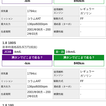
-km
840km
レギュラー
使用燃料
1794cc
排気量
エンジン
ガソリン
コラム4AT
FF
ミッション
駆動方式
136ps/6000rpm
-
最大出力
過給器（ターボ）
2001年08月～200
-
生産期間
燃費性能
2年03月
1.8 180S
新車時価格
221.5
万円(税抜)
JC08
-km/L
10・15
14km/L
満タンでどこまで走る？
満タンでどこまで走る？
-km
840km
レギュラー
使用燃料
1794cc
排気量
エンジン
ガソリン
コラム4AT
FF
ミッション
駆動方式
136ps/6000rpm
-
最大出力
過給器（ターボ）
2001年08月～200
-
生産期間
燃費性能
2年03月
1.8 180