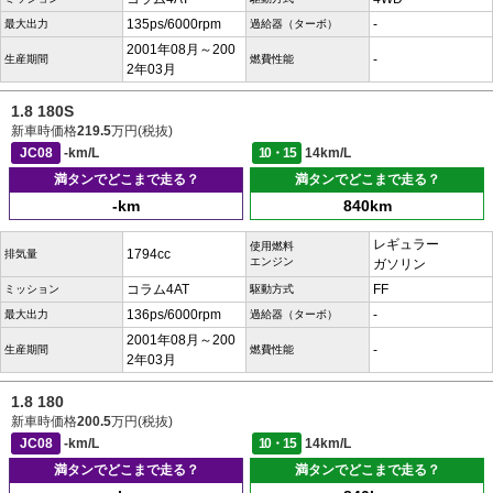
135ps/6000rpm
-
最大出力
過給器（ターボ）
2001年08月～200
-
生産期間
燃費性能
2年03月
1.8 180S
新車時価格
219.5
万円(税抜)
JC08
-km/L
10・15
14km/L
満タンでどこまで走る？
満タンでどこまで走る？
-km
840km
レギュラー
使用燃料
1794cc
排気量
エンジン
ガソリン
コラム4AT
FF
ミッション
駆動方式
136ps/6000rpm
-
最大出力
過給器（ターボ）
2001年08月～200
-
生産期間
燃費性能
2年03月
1.8 180
新車時価格
200.5
万円(税抜)
JC08
-km/L
10・15
14km/L
満タンでどこまで走る？
満タンでどこまで走る？