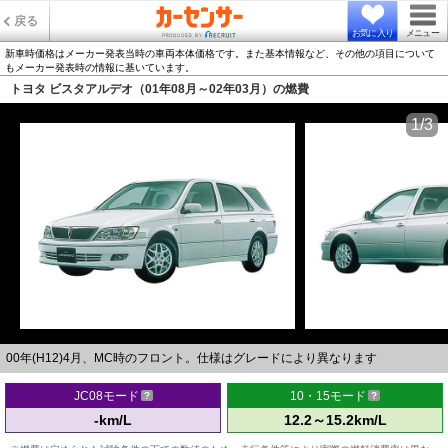
戻る
お気に入り
メニュー
新車時価格はメーカー発表当時の車両本体価格です。また基本情報など、その他の項目について
もメーカー発表時の情報に基いています。
トヨタ ビスタアルデオ（01年08月～02年03月）の燃費
1/3
00年(H12)4月、MC時のフロント。仕様はグレードにより異なります
JC08モード
10・15モード
-km/L
12.2～15.2km/L