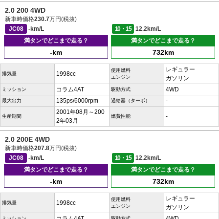
2.0 200 4WD
新車時価格
230.7
万円(税抜)
JC08
-km/L
10・15
12.2km/L
満タンでどこまで走る？
満タンでどこまで走る？
-km
732km
レギュラー
使用燃料
1998cc
排気量
エンジン
ガソリン
コラム4AT
4WD
ミッション
駆動方式
135ps/6000rpm
-
最大出力
過給器（ターボ）
2001年08月～200
-
生産期間
燃費性能
2年03月
2.0 200E 4WD
新車時価格
207.8
万円(税抜)
JC08
-km/L
10・15
12.2km/L
満タンでどこまで走る？
満タンでどこまで走る？
-km
732km
レギュラー
使用燃料
1998cc
排気量
エンジン
ガソリン
コラム4AT
4WD
ミッション
駆動方式