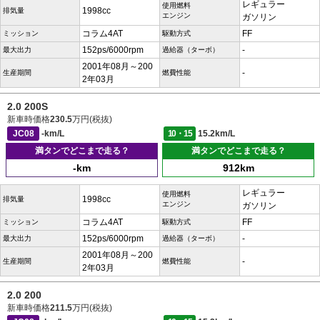
レギュラー
使用燃料
1998cc
排気量
エンジン
ガソリン
コラム4AT
FF
ミッション
駆動方式
152ps/6000rpm
-
最大出力
過給器（ターボ）
2001年08月～200
-
生産期間
燃費性能
2年03月
2.0 200S
新車時価格
230.5
万円(税抜)
JC08
-km/L
10・15
15.2km/L
満タンでどこまで走る？
満タンでどこまで走る？
-km
912km
レギュラー
使用燃料
1998cc
排気量
エンジン
ガソリン
コラム4AT
FF
ミッション
駆動方式
152ps/6000rpm
-
最大出力
過給器（ターボ）
2001年08月～200
-
生産期間
燃費性能
2年03月
2.0 200
新車時価格
211.5
万円(税抜)