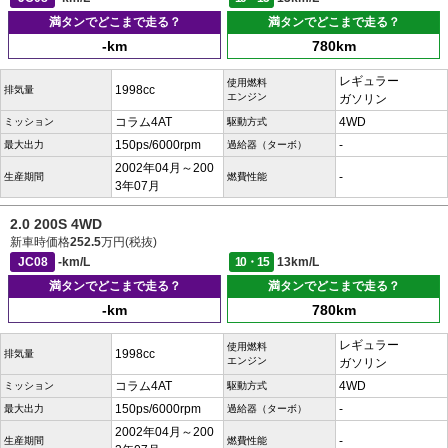
満タンでどこまで走る？
満タンでどこまで走る？
-km
780km
レギュラー
使用燃料
1998cc
排気量
エンジン
ガソリン
コラム4AT
4WD
ミッション
駆動方式
150ps/6000rpm
-
最大出力
過給器（ターボ）
2002年04月～200
-
生産期間
燃費性能
3年07月
2.0 200S 4WD
新車時価格
252.5
万円(税抜)
JC08
-km/L
10・15
13km/L
満タンでどこまで走る？
満タンでどこまで走る？
-km
780km
レギュラー
使用燃料
1998cc
排気量
エンジン
ガソリン
コラム4AT
4WD
ミッション
駆動方式
150ps/6000rpm
-
最大出力
過給器（ターボ）
2002年04月～200
-
生産期間
燃費性能