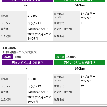
-km
840km
レギュラー
使用燃料
1794cc
排気量
エンジン
ガソリン
コラム4AT
FF
ミッション
駆動方式
136ps/6000rpm
-
最大出力
過給器（ターボ）
2002年04月～200
-
生産期間
燃費性能
3年07月
1.8 180S
新車時価格
221.5
万円(税抜)
JC08
-km/L
10・15
14km/L
満タンでどこまで走る？
満タンでどこまで走る？
-km
840km
レギュラー
使用燃料
1794cc
排気量
エンジン
ガソリン
コラム4AT
FF
ミッション
駆動方式
136ps/6000rpm
-
最大出力
過給器（ターボ）
2002年04月～200
-
生産期間
燃費性能
3年07月