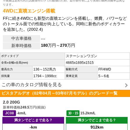
※燃費は定められた試験条件の下での数値のため、走行条件等により実際の燃料消費率は異な
ります。
4WDに直噴エンジン搭載
FFに続き4WDにも新型の直噴エンジンを搭載し、燃費、パワーなど
のトータル面での性能が向上している。同時に新色のボディカラー
を追加した。(2002.4)
中古車価格
---
180
万円～
270
万円
新車時価格
ステーションワゴン
ボディタイプ
4665x1695x1515
全長x全幅x全高(mm)
136～152馬力
FF/4WD
最高出力
駆動方式
1794～1998cc
5～6名
排気量
乗車定員
この車のカタログ情報を見る
ビスタアルデオ（02年04月～03年07月モデル）のグレード一覧
2.0 200G
新車時価格
249.5
万円(税抜)
JC08
-km/L
10・15
15.2km/L
満タンでどこまで走る？
満タンでどこまで走る？
-km
912km