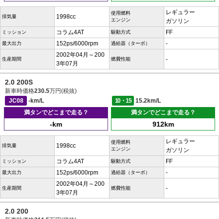
レギュラー
使用燃料
1998cc
排気量
エンジン
ガソリン
コラム4AT
FF
ミッション
駆動方式
152ps/6000rpm
-
最大出力
過給器（ターボ）
2002年04月～200
-
生産期間
燃費性能
3年07月
2.0 200S
新車時価格
230.5
万円(税抜)
JC08
-km/L
10・15
15.2km/L
満タンでどこまで走る？
満タンでどこまで走る？
-km
912km
レギュラー
使用燃料
1998cc
排気量
エンジン
ガソリン
コラム4AT
FF
ミッション
駆動方式
152ps/6000rpm
-
最大出力
過給器（ターボ）
2002年04月～200
-
生産期間
燃費性能
3年07月
2.0 200