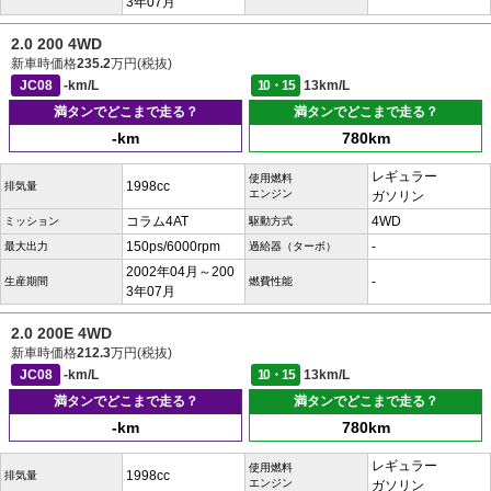
3年07月
2.0 200 4WD
新車時価格
235.2
万円(税抜)
JC08
-km/L
10・15
13km/L
満タンでどこまで走る？
満タンでどこまで走る？
-km
780km
レギュラー
使用燃料
1998cc
排気量
エンジン
ガソリン
コラム4AT
4WD
ミッション
駆動方式
150ps/6000rpm
-
最大出力
過給器（ターボ）
2002年04月～200
-
生産期間
燃費性能
3年07月
2.0 200E 4WD
新車時価格
212.3
万円(税抜)
JC08
-km/L
10・15
13km/L
満タンでどこまで走る？
満タンでどこまで走る？
-km
780km
レギュラー
使用燃料
1998cc
排気量
エンジン
ガソリン