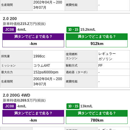
2002年04月～200
-
生産期間
燃費性能
3年07月
2.0 200
新車時価格
215.2
万円(税抜)
JC08
-km/L
10・15
15.2km/L
満タンでどこまで走る？
満タンでどこまで走る？
-km
912km
レギュラー
使用燃料
1998cc
排気量
エンジン
ガソリン
コラム4AT
FF
ミッション
駆動方式
152ps/6000rpm
-
最大出力
過給器（ターボ）
2002年04月～200
-
生産期間
燃費性能
3年07月
2.0 200G 4WD
新車時価格
269.5
万円(税抜)
JC08
-km/L
10・15
13km/L
満タンでどこまで走る？
満タンでどこまで走る？
-km
780km