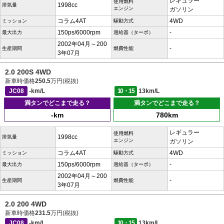
レギュラー
使用燃料
1998cc
排気量
エンジン
ガソリン
コラム4AT
4WD
ミッション
駆動方式
150ps/6000rpm
-
最大出力
過給器（ターボ）
2002年04月～200
-
生産期間
燃費性能
3年07月
2.0 200S 4WD
新車時価格
250.5
万円(税抜)
JC08
-km/L
10・15
13km/L
満タンでどこまで走る？
満タンでどこまで走る？
-km
780km
レギュラー
使用燃料
1998cc
排気量
エンジン
ガソリン
コラム4AT
4WD
ミッション
駆動方式
150ps/6000rpm
-
最大出力
過給器（ターボ）
2002年04月～200
-
生産期間
燃費性能
3年07月
2.0 200 4WD
新車時価格
231.5
万円(税抜)
JC08
-km/L
10・15
13km/L