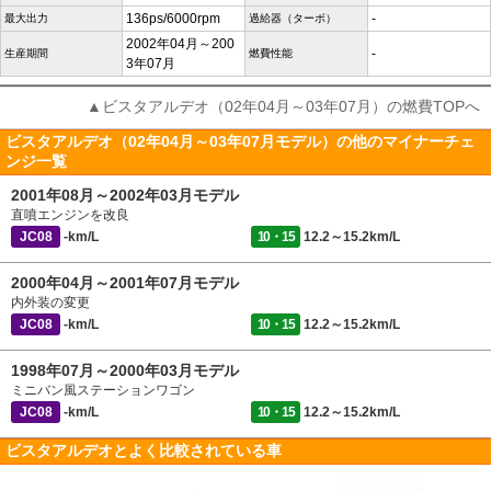
136ps/6000rpm
-
最大出力
過給器（ターボ）
2002年04月～200
-
生産期間
燃費性能
3年07月
▲ビスタアルデオ（02年04月～03年07月）の燃費TOPへ
ビスタアルデオ（02年04月～03年07月モデル）の他のマイナーチェ
ンジ一覧
2001年08月～2002年03月モデル
直噴エンジンを改良
JC08
-km/L
10・15
12.2～15.2km/L
2000年04月～2001年07月モデル
内外装の変更
JC08
-km/L
10・15
12.2～15.2km/L
1998年07月～2000年03月モデル
ミニバン風ステーションワゴン
JC08
-km/L
10・15
12.2～15.2km/L
ビスタアルデオとよく比較されている車