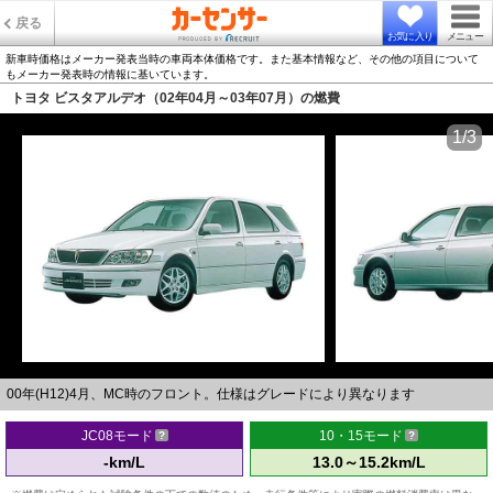
戻る
お気に入り
メニュー
新車時価格はメーカー発表当時の車両本体価格です。また基本情報など、その他の項目について
もメーカー発表時の情報に基いています。
トヨタ ビスタアルデオ（02年04月～03年07月）の燃費
1/3
00年(H12)4月、MC時のフロント。仕様はグレードにより異なります
JC08モード
10・15モード
-km/L
13.0～15.2km/L