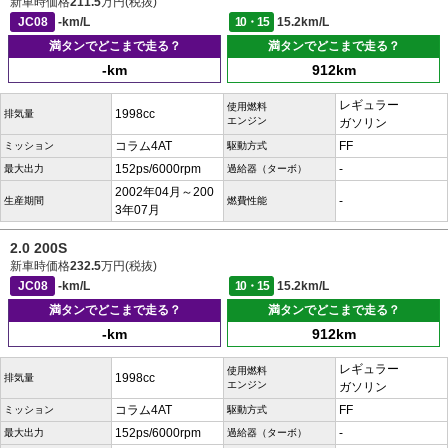
新車時価格
211.5
万円(税抜)
JC08
-km/L
10・15
15.2km/L
満タンでどこまで走る？
満タンでどこまで走る？
-km
912km
レギュラー
使用燃料
1998cc
排気量
エンジン
ガソリン
コラム4AT
FF
ミッション
駆動方式
152ps/6000rpm
-
最大出力
過給器（ターボ）
2002年04月～200
-
生産期間
燃費性能
3年07月
2.0 200S
新車時価格
232.5
万円(税抜)
JC08
-km/L
10・15
15.2km/L
満タンでどこまで走る？
満タンでどこまで走る？
-km
912km
レギュラー
使用燃料
1998cc
排気量
エンジン
ガソリン
コラム4AT
FF
ミッション
駆動方式
152ps/6000rpm
-
最大出力
過給器（ターボ）