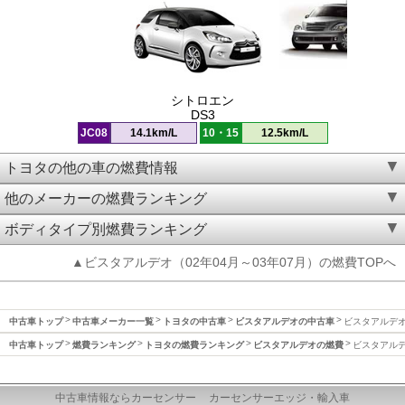
シトロエン
DS3
JC08
14.1km/L
10・15
12.5km/L
トヨタの他の車の燃費情報
他のメーカーの燃費ランキング
ボディタイプ別燃費ランキング
▲ビスタアルデオ（02年04月～03年07月）の燃費TOPへ
中古車トップ
中古車メーカー一覧
トヨタの中古車
ビスタアルデオの中古車
ビスタアルデオ(
中古車トップ
燃費ランキング
トヨタの燃費ランキング
ビスタアルデオの燃費
ビスタアルデオ
中古車情報ならカーセンサー
カーセンサーエッジ・輸入車