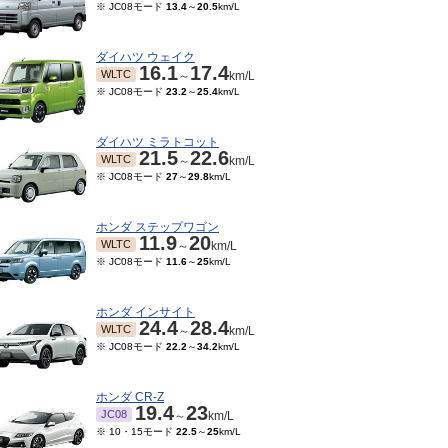
※ JC08モード
13.4
～
20.5
km/L
ダイハツ ウェイク
16.1
17.4
WLTC
～
km/L
※ JC08モード
23.2
～
25.4
km/L
ダイハツ ミラトコット
21.5
22.6
WLTC
～
km/L
※ JC08モード
27
～
29.8
km/L
ホンダ ステップワゴン
11.9
20
WLTC
～
km/L
※ JC08モード
11.6
～
25
km/L
ホンダ インサイト
24.4
28.4
WLTC
～
km/L
※ JC08モード
22.2
～
34.2
km/L
ホンダ CR-Z
19.4
23
JC08
～
km/L
※ 10・15モード
22.5
～
25
km/L