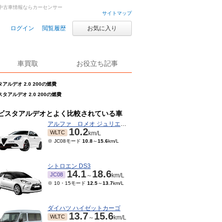
古車・中古車情報ならカーセンサー
サイトマップ
ログイン
閲覧履歴
お気に入り
車買取
お役立ち記事
アルデオ 2.0 200の燃費
スタアルデオ 2.0 200の燃費
ビスタアルデオとよく比較されている車
アルファ ロメオ ジュリエッタ
10.2
WLTC
km/L
※ JC08モード
10.8
～
15.6
km/L
シトロエン DS3
14.1
18.6
JC08
～
km/L
※ 10・15モード
12.5
～
13.7
km/L
ダイハツ ハイゼットカーゴ
13.7
15.6
WLTC
～
km/L