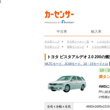
{
中古車
輸入車
中古車トップ
>
中古車メーカー一覧
>
トヨタの中
中古車トップ
>
燃費ランキング
>
トヨタの燃費ラ
トヨタ ビスタアルデオ 2.0 200の燃
WLTCモード、JC08モード、10・15モードとは
10・1
満タ
4WD
FFに
の性能が
全長 x 全幅 x 全高
4665x1695x151