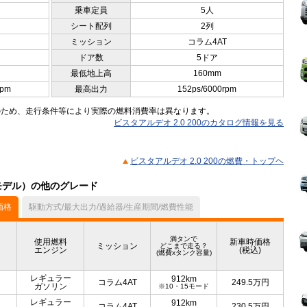
乗車定員
5人
シート配列
2列
ミッション
コラム4AT
ドア数
5ドア
最低地上高
160mm
rpm
最高出力
152ps/6000rpm
のため、走行条件等により実際の燃料消費率は異なります。
ビスタアルデオ 2.0 200のカタログ情報を見る
ビスタアルデオ 2.0 200の燃費・トップヘ
月モデル）の他のグレード
価格
駆動方式/最大出力/過給器/生産期間/燃費性能
満タンで
使用燃料
新車時価格
ミッション
どこまで走る？
エンジン
(税込)
(燃費xタンク容量)
レギュラー
912km
コラム4AT
249.5
万円
ガソリン
※10・15モード
レギュラー
912km
コラム4AT
230.5
万円