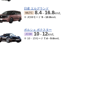
日産 エルグランド
8.4
16.8
WLTC
～
km/L
※ JC08モード
9
～
10.8
km/L
ポルシェ ボクスター
10
12
JC08
～
km/L
※ 10・15モード
7.4
～
9.6
km/L