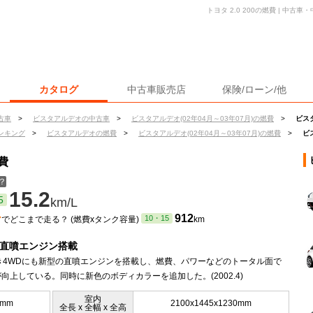
トヨタ 2.0 200の燃費 | 中
カタログ
中古車販売店
保険/ローン/他
古車
>
ビスタアルデオの中古車
>
ビスタアルデオ(02年04月～03年07月)の燃費
>
ビスタ
ンキング
>
ビスタアルデオの燃費
>
ビスタアルデオ(02年04月～03年07月)の燃費
>
ビ
費
？
15.2
5
km/L
ン
912
10・15
でどこまで走る？ (燃費xタンク容量)
km
に直噴エンジン搭載
続き4WDにも新型の直噴エンジンを搭載し、燃費、パワーなどのトータル面で
向上している。同時に新色のボディカラーを追加した。(2002.4)
室内
5mm
2100x1445x1230mm
全長 x 全幅 x 全高