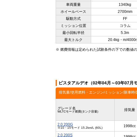
車両重量
1340kg
ホイールベース
2700mm
駆動方式
FF
ミッション位置
コラム
最小回転半径
5.3m
最大トルク
20.4kg・m/4000
※ 燃費情報は定められた試験条件の下での数値
ビスタアルデオ（02年04月～03年07
排気量/使用燃料・エンジン/ミッション/新車時
グレード名
排気量
WLTCモード燃費(タンク容量)
2.0 200G
1998cc
※10・15モード 15.2km/L (60L)
2.0 200S
1998cc