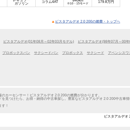
レギュラー
840km
コラム4AT
179.8
万円
ガソリン
※10・15モード
ビスタアルデオ 2.0 200の燃費・トップヘ
ビスタアルデオ(01年08月～02年03月モデル)
ビスタアルデオ(98年07月～00年
プロボックスバン
サクシードバン
プロボックス
サクシード
アベンシスワ
カーセンサー！ビスタアルデオ 2.0 200の燃費が分かります。
を見つけたら、お得・納得の中古車探し。豊富なビスタアルデオ 2.0 200中古車
ます！
ビスタアルデオ 2