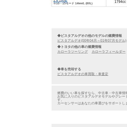
1.8 180E
1794cc
※10・15モード 14km/L (60L)
◆ビスタアルデオの他のモデルの燃費情報
ビスタアルデオ(00年04月～01年07月モデル)
◆トヨタの他の車の燃費情報
カローラツーリング
カローラフィールダー
◆車を売却する
ビスタアルデオの車買取・車査定
燃費のいい車を探すなら、中古車・中古車情報の
お気に入りのビスタアルデオモデルやグレード
す。
カーセンサーはあなたの車選びをサポートし