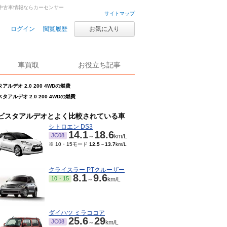
古車・中古車情報ならカーセンサー
サイトマップ
ログイン
閲覧履歴
お気に入り
車買取
お役立ち記事
アルデオ 2.0 200 4WDの燃費
タアルデオ 2.0 200 4WDの燃費
ビスタアルデオとよく比較されている車
シトロエン DS3
14.1
18.6
JC08
～
km/L
※ 10・15モード
12.5
～
13.7
km/L
クライスラー PTクルーザー
8.1
9.6
10・15
～
km/L
ダイハツ ミラココア
25.6
29
JC08
～
km/L