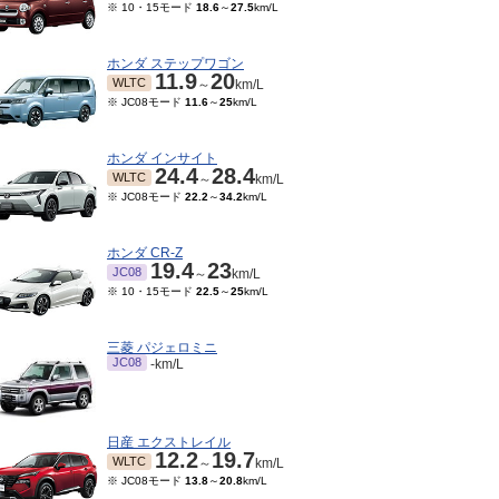
※ 10・15モード
18.6
～
27.5
km/L
ホンダ ステップワゴン
11.9
20
WLTC
～
km/L
※ JC08モード
11.6
～
25
km/L
ホンダ インサイト
24.4
28.4
WLTC
～
km/L
※ JC08モード
22.2
～
34.2
km/L
ホンダ CR-Z
19.4
23
JC08
～
km/L
※ 10・15モード
22.5
～
25
km/L
三菱 パジェロミニ
JC08
-km/L
日産 エクストレイル
12.2
19.7
WLTC
～
km/L
※ JC08モード
13.8
～
20.8
km/L