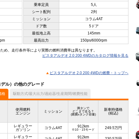
乗車定員
5人
シート配列
2列
ミッション
コラム4AT
ドア数
5ドア
最低地上高
145mm
rpm
最高出力
150ps/6000rpm
のため、走行条件等により実際の燃料消費率は異なります。
ビスタアルデオ 2.0 200 4WDのカタログ情報を見る
ビスタアルデオ 2.0 200 4WDの燃費・トップヘ
月モデル）の他のグレード
価格
駆動方式/最大出力/過給器/生産期間/燃費性能
満タンで
使用燃料
新車時価格
ミッション
どこまで走る？
エンジン
(税込)
(燃費xタンク容量)
レギュラー
912km
コラム4AT
249.5
万円
ガソリン
※10・15モード
レギュラー
912km
コラム4AT
230.5
万円