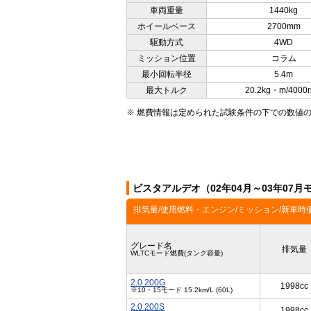
車両重量
1440kg
ホイールベース
2700mm
駆動方式
4WD
ミッション位置
コラム
最小回転半径
5.4m
最大トルク
20.2kg・m/4000
※ 燃費情報は定められた試験条件の下での数値
ビスタアルデオ（02年04月～03年07
排気量/使用燃料・エンジン/ミッション/新車時
グレード名
排気量
WLTCモード燃費(タンク容量)
2.0 200G
1998cc
※10・15モード 15.2km/L (60L)
2.0 200S
1998cc