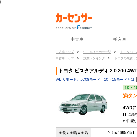
{
中古車
輸入車
中古車トップ
>
中古車メーカー一覧
>
トヨタの中
中古車トップ
>
燃費ランキング
>
トヨタの燃費ラ
トヨタ ビスタアルデオ 2.0 200 4
WLTCモード、JC08モード、10・15モードとは
10・1
満タ
4WD
FFに
の性能が
全長 x 全幅 x 全高
4665x1695x151