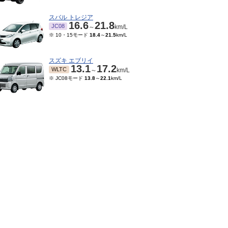
スバル トレジア
16.6
21.8
JC08
～
km/L
※ 10・15モード
18.4
～
21.5
km/L
スズキ エブリイ
13.1
17.2
WLTC
～
km/L
※ JC08モード
13.8
～
22.1
km/L