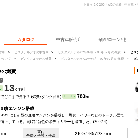
トヨタ 2.0 200 4WDの燃費 | 中
カタログ
中古車販売店
保険/ローン/他
古車
>
ビスタアルデオの中古車
>
ビスタアルデオ(02年04月～03年07月)の燃費
>
ビスタ
ンキング
>
ビスタアルデオの燃費
>
ビスタアルデオ(02年04月～03年07月)の燃費
>
ビス
WDの燃費
？
13
5
km/L
ン
780
10・15
でどこまで走る？ (燃費xタンク容量)
km
に直噴エンジン搭載
続き4WDにも新型の直噴エンジンを搭載し、燃費、パワーなどのトータル面で
向上している。同時に新色のボディカラーを追加した。(2002.4)
室内
5mm
2100x1445x1230mm
全長 x 全幅 x 全高