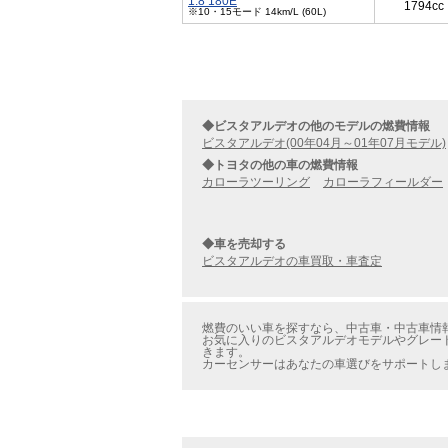
1.8 180E
1794cc
※10・15モード 14km/L (60L)
◆ビスタアルデオの他のモデルの燃費情報
ビスタアルデオ(00年04月～01年07月モデル)
◆トヨタの他の車の燃費情報
カローラツーリング
カローラフィールダー
◆車を売却する
ビスタアルデオの車買取・車査定
燃費のいい車を探すなら、中古車・中古車情報の
お気に入りのビスタアルデオモデルやグレードを
きます。
カーセンサーはあなたの車選びをサポートし