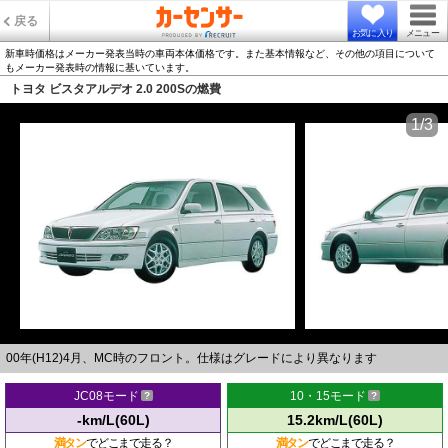
戻る
お気に入り
メニュー
新車時価格はメーカー発表当時の車両本体価格です。また基本情報など、その他の項目について
もメーカー発表時の情報に基いています。
トヨタ ビスタアルデオ 2.0 200Sの燃費
1/3
00年(H12)4月、MC時のフロント。仕様はグレードにより異なります
JC08モード
10・15モード
-km/L(60L)
15.2km/L(60L)
満タン
でどこまで走る？
満タン
でどこまで走る？