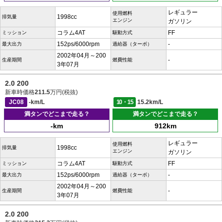
レギュラー
使用燃料
1998cc
排気量
エンジン
ガソリン
コラム4AT
FF
ミッション
駆動方式
152ps/6000rpm
-
最大出力
過給器（ターボ）
2002年04月～200
-
生産期間
燃費性能
3年07月
2.0 200
新車時価格
211.5
万円(税抜)
JC08
-km/L
10・15
15.2km/L
満タンでどこまで走る？
満タンでどこまで走る？
-km
912km
レギュラー
使用燃料
1998cc
排気量
エンジン
ガソリン
コラム4AT
FF
ミッション
駆動方式
152ps/6000rpm
-
最大出力
過給器（ターボ）
2002年04月～200
-
生産期間
燃費性能
3年07月
2.0 200