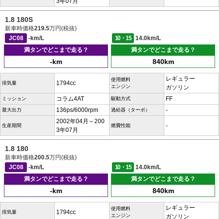
3年07月
1.8 180S
新車時価格
219.5
万円(税抜)
JC08
-km/L
10・15
14.0km/L
満タンでどこまで走る？
満タンでどこまで走る？
-km
840km
レギュラー
使用燃料
1794cc
排気量
エンジン
ガソリン
コラム4AT
FF
ミッション
駆動方式
136ps/6000rpm
-
最大出力
過給器（ターボ）
2002年04月～200
-
生産期間
燃費性能
3年07月
1.8 180
新車時価格
200.5
万円(税抜)
JC08
-km/L
10・15
14.0km/L
満タンでどこまで走る？
満タンでどこまで走る？
-km
840km
レギュラー
使用燃料
1794cc
排気量
エンジン
ガソリン