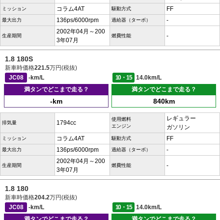
コラム4AT
FF
ミッション
駆動方式
136ps/6000rpm
-
最大出力
過給器（ターボ）
2002年04月～200
-
生産期間
燃費性能
3年07月
1.8 180S
新車時価格
221.5
万円(税抜)
JC08
-km/L
10・15
14.0km/L
満タンでどこまで走る？
満タンでどこまで走る？
-km
840km
レギュラー
使用燃料
1794cc
排気量
エンジン
ガソリン
コラム4AT
FF
ミッション
駆動方式
136ps/6000rpm
-
最大出力
過給器（ターボ）
2002年04月～200
-
生産期間
燃費性能
3年07月
1.8 180
新車時価格
204.2
万円(税抜)
JC08
-km/L
10・15
14.0km/L
満タンでどこまで走る？
満タンでどこまで走る？