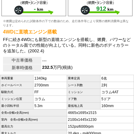
（燃費×タンク容量）
（燃費×タンク容量）
-
912
km
km
※燃費は定められた試験条件の下での数値のため、走行条件等により実際の燃料消費率は異な
ります。
4WDに直噴エンジン搭載
FFに続き4WDにも新型の直噴エンジンを搭載し、燃費、パワーなど
のトータル面での性能が向上している。同時に新色のボディカラー
を追加した。(2002.4)
中古車価格
---
232.5
万円(税抜)
新車時価格
1340kg
6名
車両重量
乗車定員
2700mm
2列
ホイールベース
シート列数
FF
コラム4AT
駆動方式
ミッション
コラム
5ドア
ミッション位置
ドア数
5.3m
160mm
最小回転半径
最低地上高
4665x1695x1515
全長x全幅x全高(mm)
2100x1445x1230
室内 全長x全幅x全高(mm)
152ps/6000rpm
最高出力
20.4kg・m/4000rpm
最大トルク