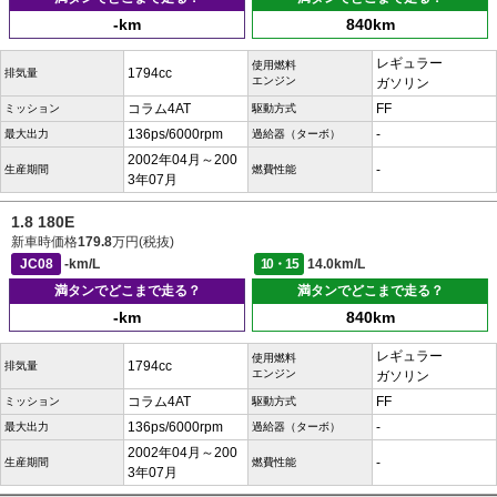
-km
840km
レギュラー
使用燃料
1794cc
排気量
エンジン
ガソリン
コラム4AT
FF
ミッション
駆動方式
136ps/6000rpm
-
最大出力
過給器（ターボ）
2002年04月～200
-
生産期間
燃費性能
3年07月
1.8 180E
新車時価格
179.8
万円(税抜)
JC08
-km/L
10・15
14.0km/L
満タンでどこまで走る？
満タンでどこまで走る？
-km
840km
レギュラー
使用燃料
1794cc
排気量
エンジン
ガソリン
コラム4AT
FF
ミッション
駆動方式
136ps/6000rpm
-
最大出力
過給器（ターボ）
2002年04月～200
-
生産期間
燃費性能
3年07月