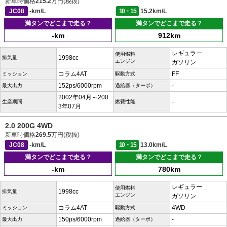
新車時価格
215.2
万円(税抜)
JC08
-km/L
10・15
15.2km/L
満タンでどこまで走る？
満タンでどこまで走る？
-km
912km
レギュラー
使用燃料
1998cc
排気量
エンジン
ガソリン
コラム4AT
FF
ミッション
駆動方式
152ps/6000rpm
-
最大出力
過給器（ターボ）
2002年04月～200
-
生産期間
燃費性能
3年07月
2.0 200G 4WD
新車時価格
269.5
万円(税抜)
JC08
-km/L
10・15
13.0km/L
満タンでどこまで走る？
満タンでどこまで走る？
-km
780km
レギュラー
使用燃料
1998cc
排気量
エンジン
ガソリン
コラム4AT
4WD
ミッション
駆動方式
150ps/6000rpm
-
最大出力
過給器（ターボ）