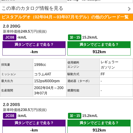
この車のカタログ情報を見る
ビスタアルデオ（02年04月～03年07月モデル）の他のグレード一覧
2.0 200G
新車時価格
249.5
万円(税抜)
JC08
-km/L
10・15
15.2km/L
満タンでどこまで走る？
満タンでどこまで走る？
-km
912km
レギュラー
使用燃料
1998cc
排気量
エンジン
ガソリン
コラム4AT
FF
ミッション
駆動方式
152ps/6000rpm
-
最大出力
過給器（ターボ）
2002年04月～200
-
生産期間
燃費性能
3年07月
2.0 200S
新車時価格
230.5
万円(税抜)
JC08
-km/L
10・15
15.2km/L
満タンでどこまで走る？
満タンでどこまで走る？
-km
912km