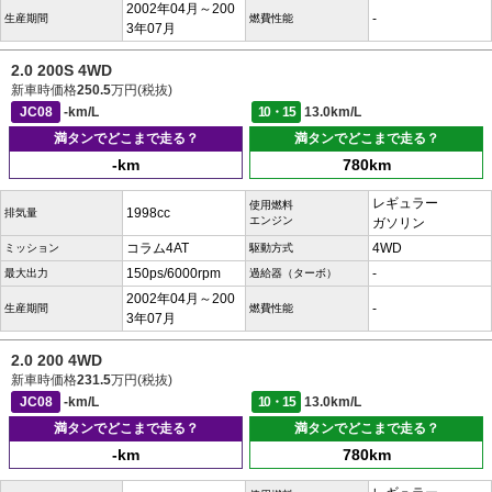
2002年04月～200
-
生産期間
燃費性能
3年07月
2.0 200S 4WD
新車時価格
250.5
万円(税抜)
JC08
-km/L
10・15
13.0km/L
満タンでどこまで走る？
満タンでどこまで走る？
-km
780km
レギュラー
使用燃料
1998cc
排気量
エンジン
ガソリン
コラム4AT
4WD
ミッション
駆動方式
150ps/6000rpm
-
最大出力
過給器（ターボ）
2002年04月～200
-
生産期間
燃費性能
3年07月
2.0 200 4WD
新車時価格
231.5
万円(税抜)
JC08
-km/L
10・15
13.0km/L
満タンでどこまで走る？
満タンでどこまで走る？
-km
780km