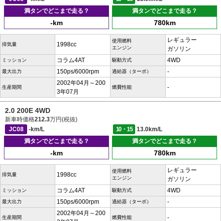
満タンでどこまで走る？
満タンでどこまで走る？
-km
780km
レギュラー
使用燃料
1998cc
排気量
エンジン
ガソリン
コラム4AT
4WD
ミッション
駆動方式
150ps/6000rpm
-
最大出力
過給器（ターボ）
2002年04月～200
-
生産期間
燃費性能
3年07月
2.0 200E 4WD
新車時価格
212.3
万円(税抜)
JC08
-km/L
10・15
13.0km/L
満タンでどこまで走る？
満タンでどこまで走る？
-km
780km
レギュラー
使用燃料
1998cc
排気量
エンジン
ガソリン
コラム4AT
4WD
ミッション
駆動方式
150ps/6000rpm
-
最大出力
過給器（ターボ）
2002年04月～200
-
生産期間
燃費性能