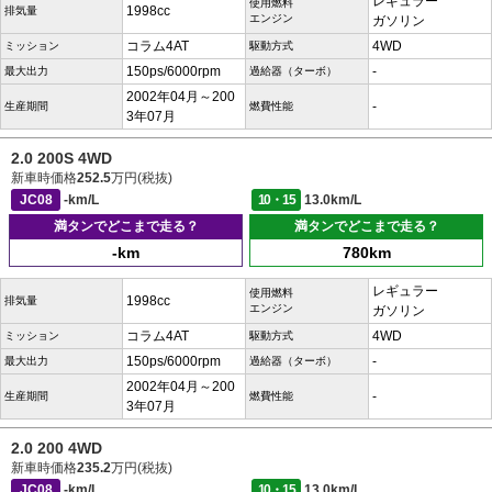
レギュラー
使用燃料
1998cc
排気量
エンジン
ガソリン
コラム4AT
4WD
ミッション
駆動方式
150ps/6000rpm
-
最大出力
過給器（ターボ）
2002年04月～200
-
生産期間
燃費性能
3年07月
2.0 200S 4WD
新車時価格
252.5
万円(税抜)
JC08
-km/L
10・15
13.0km/L
満タンでどこまで走る？
満タンでどこまで走る？
-km
780km
レギュラー
使用燃料
1998cc
排気量
エンジン
ガソリン
コラム4AT
4WD
ミッション
駆動方式
150ps/6000rpm
-
最大出力
過給器（ターボ）
2002年04月～200
-
生産期間
燃費性能
3年07月
2.0 200 4WD
新車時価格
235.2
万円(税抜)
JC08
-km/L
10・15
13.0km/L