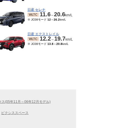
日産 セレナ
11.6
20.6
WLTC
～
km/L
※ JC08モード
12
～
26.2
km/L
日産 エクストレイル
12.2
19.7
WLTC
～
km/L
※ JC08モード
13.8
～
20.8
km/L
ス(05年11月～06年12月モデル)
ピクシススペース