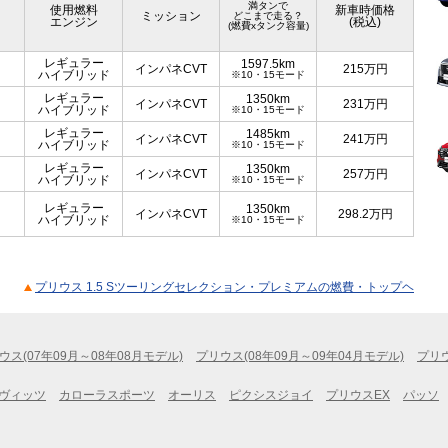
満タンで
使用燃料
新車時価格
ミッション
どこまで走る？
エンジン
(税込)
(燃費xタンク容量)
レギュラー
1597.5km
インパネCVT
215
万円
ハイブリッド
※10・15モード
レギュラー
1350km
インパネCVT
231
万円
ハイブリッド
※10・15モード
レギュラー
1485km
インパネCVT
241
万円
ハイブリッド
※10・15モード
レギュラー
1350km
インパネCVT
257
万円
ハイブリッド
※10・15モード
レギュラー
1350km
インパネCVT
298.2
万円
ハイブリッド
※10・15モード
プリウス 1.5 Sツーリングセレクション・プレミアムの燃費・トップヘ
ウス(07年09月～08年08月モデル)
プリウス(08年09月～09年04月モデル)
プリウ
ヴィッツ
カローラスポーツ
オーリス
ピクシスジョイ
プリウスEX
パッソ