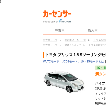
{
中古車
輸入車
中古車トップ
>
中古車メーカー一覧
>
トヨタの中
中古車トップ
>
燃費ランキング
>
トヨタの燃費ラ
トヨタ プリウス 1.5 Sツーリン
WLTCモード、JC08モード、10・15モードとは
10・1
満タ
ハイブ
2代目
ィサイ
リッドシ
制御系