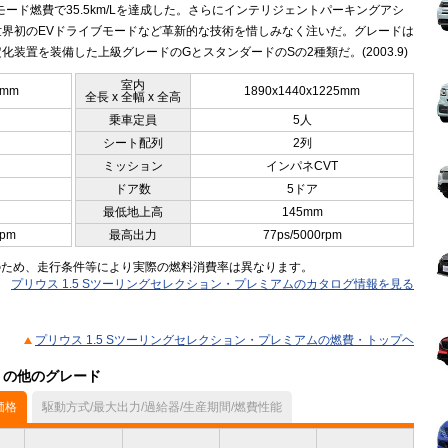
5モード燃費で35.5km/Lを達成した。さらにインテリジェントパーキングアシ
世界初のEVドライブモードなど革新的な技術を惜しみなく注いだ。グレードは
化装置を装備した上級グレードのGとスタンダードのSの2種類だ。(2003.9)
室内
0mm
1890x1440x1225mm
全長 x 全幅 x 全高
乗車定員
5人
シート配列
2列
ミッション
インパネCVT
ドア数
5ドア
最低地上高
145mm
rpm
最高出力
77ps/5000rpm
のため、走行条件等により実際の燃料消費率は異なります。
プリウス 1.5 Sツーリングセレクション・プレミアムのカタログ情報を見る
プリウス 1.5 Sツーリングセレクション・プレミアムの燃費・トップヘ
ル）の他のグレード
価格
駆動方式/最大出力/過給器/生産期間/燃費性能