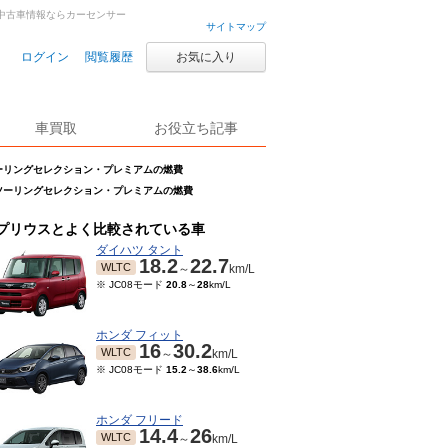
車・中古車情報ならカーセンサー
サイトマップ
ログイン
閲覧履歴
お気に入り
車買取
お役立ち記事
Sツーリングセレクション・プレミアムの燃費
 Sツーリングセレクション・プレミアムの燃費
プリウスとよく比較されている車
ダイハツ タント
18.2
22.7
WLTC
～
km/L
※ JC08モード
20.8
～
28
km/L
ホンダ フィット
16
30.2
WLTC
～
km/L
※ JC08モード
15.2
～
38.6
km/L
ホンダ フリード
14.4
26
WLTC
～
km/L