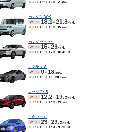
※ JC08モード
12.8
～
28
km/L
ホンダ N-BOX
18.1
21.8
WLTC
～
km/L
※ JC08モード
18.2
～
27
km/L
ホンダ ヴェゼル
15
26
WLTC
～
km/L
※ JC08モード
17.6
～
30.4
km/L
レクサス IS
9
18
WLTC
～
km/L
※ JC08モード
10
～
23.2
km/L
マツダ CX-5
12.2
19.5
WLTC
～
km/L
※ JC08モード
14.2
～
21
km/L
日産 ノート
23
29.5
WLTC
～
km/L
※ JC08モード
14.4
～
38.2
km/L