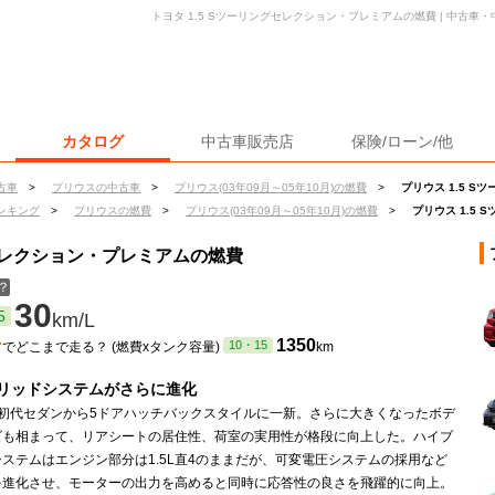
トヨタ 1.5 Sツーリングセレクション・プレミアムの燃費 | 中古
カタログ
中古車販売店
保険/ローン/他
古車
>
プリウスの中古車
>
プリウス(03年09月～05年10月)の燃費
>
プリウス 1.5 
ンキング
>
プリウスの燃費
>
プリウス(03年09月～05年10月)の燃費
>
プリウス 1.5
グセレクション・プレミアムの燃費
？
30
5
km/L
ン
1350
10・15
でどこまで走る？ (燃費xタンク容量)
km
リッドシステムがさらに進化
は初代セダンから5ドアハッチバックスタイルに一新。さらに大きくなったボデ
ズも相まって、リアシートの居住性、荷室の実用性が格段に向上した。ハイブ
ステムはエンジン部分は1.5L直4のままだが、可変電圧システムの採用など
を進化させ、モーターの出力を高めると同時に応答性の良さを飛躍的に向上。