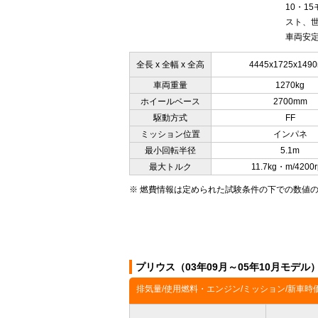
10・1
スト、
車両安定
全長 x 全幅 x 全高
4445x1725x149
車両重量
1270kg
ホイールベース
2700mm
駆動方式
FF
ミッション位置
インパネ
最小回転半径
5.1m
最大トルク
11.7kg・m/4200
※ 燃費情報は定められた試験条件の下での数値
プリウス（03年09月～05年10月モデ
排気量/使用燃料・エンジン/ミッション/新車時