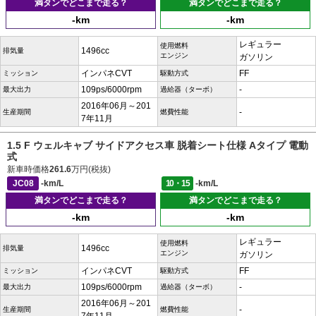
満タンでどこまで走る？
満タンでどこまで走る？
-km
-km
レギュラー
使用燃料
1496cc
排気量
エンジン
ガソリン
インパネCVT
FF
ミッション
駆動方式
109ps/6000rpm
-
最大出力
過給器（ターボ）
2016年06月～201
-
生産期間
燃費性能
7年11月
1.5 F ウェルキャブ サイドアクセス車 脱着シート仕様 Aタイプ 電動
式
新車時価格
261.6
万円(税抜)
JC08
-km/L
10・15
-km/L
満タンでどこまで走る？
満タンでどこまで走る？
-km
-km
レギュラー
使用燃料
1496cc
排気量
エンジン
ガソリン
インパネCVT
FF
ミッション
駆動方式
109ps/6000rpm
-
最大出力
過給器（ターボ）
2016年06月～201
-
生産期間
燃費性能