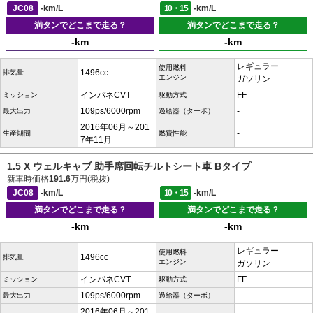
JC08
-km/L
10・15
-km/L
満タンでどこまで走る？
満タンでどこまで走る？
-km
-km
レギュラー
使用燃料
1496cc
排気量
エンジン
ガソリン
インパネCVT
FF
ミッション
駆動方式
109ps/6000rpm
-
最大出力
過給器（ターボ）
2016年06月～201
-
生産期間
燃費性能
7年11月
1.5 X ウェルキャブ 助手席回転チルトシート車 Bタイプ
新車時価格
191.6
万円(税抜)
JC08
-km/L
10・15
-km/L
満タンでどこまで走る？
満タンでどこまで走る？
-km
-km
レギュラー
使用燃料
1496cc
排気量
エンジン
ガソリン
インパネCVT
FF
ミッション
駆動方式
109ps/6000rpm
-
最大出力
過給器（ターボ）
2016年06月～201