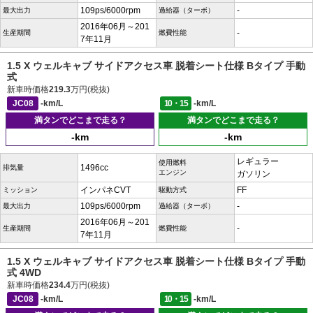
109ps/6000rpm
-
最大出力
過給器（ターボ）
2016年06月～201
-
生産期間
燃費性能
7年11月
1.5 X ウェルキャブ サイドアクセス車 脱着シート仕様 Bタイプ 手動
式
新車時価格
219.3
万円(税抜)
JC08
-km/L
10・15
-km/L
満タンでどこまで走る？
満タンでどこまで走る？
-km
-km
レギュラー
使用燃料
1496cc
排気量
エンジン
ガソリン
インパネCVT
FF
ミッション
駆動方式
109ps/6000rpm
-
最大出力
過給器（ターボ）
2016年06月～201
-
生産期間
燃費性能
7年11月
1.5 X ウェルキャブ サイドアクセス車 脱着シート仕様 Bタイプ 手動
式 4WD
新車時価格
234.4
万円(税抜)
JC08
-km/L
10・15
-km/L