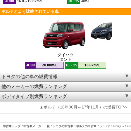
JC08
16.0～19.6km/L
10・15
-km/L
ポルテとよく比較されている車
ダイハツ
タント
JC08
20.8km/L
10・15
16.8km/L
トヨタの他の車の燃費情報
他のメーカーの燃費ランキング
ボディタイプ別燃費ランキング
▲ポルテ（16年06月～17年11月）の燃費TOPへ
中古車トップ
中古車メーカー一覧
トヨタの中古車
ポルテの中古車
ポルテ(16年06月～17