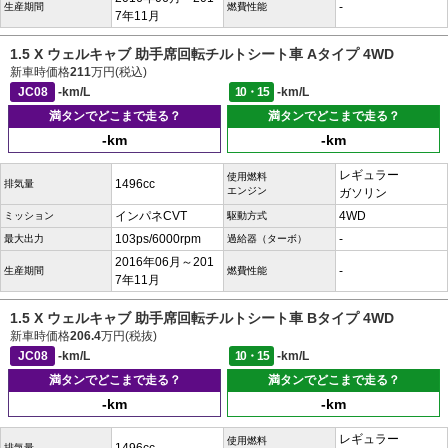
-
生産期間
燃費性能
7年11月
1.5 X ウェルキャブ 助手席回転チルトシート車 Aタイプ 4WD
新車時価格
211
万円(税込)
JC08
-km/L
10・15
-km/L
満タンでどこまで走る？
満タンでどこまで走る？
-km
-km
レギュラー
使用燃料
1496cc
排気量
エンジン
ガソリン
インパネCVT
4WD
ミッション
駆動方式
103ps/6000rpm
-
最大出力
過給器（ターボ）
2016年06月～201
-
生産期間
燃費性能
7年11月
1.5 X ウェルキャブ 助手席回転チルトシート車 Bタイプ 4WD
新車時価格
206.4
万円(税抜)
JC08
-km/L
10・15
-km/L
満タンでどこまで走る？
満タンでどこまで走る？
-km
-km
レギュラー
使用燃料
排気量