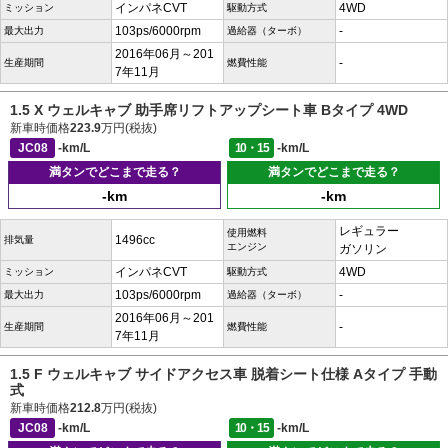
インパネCVT
4WD
ミッション
駆動方式
103ps/6000rpm
-
最大出力
過給器（ターボ）
2016年06月～201
-
生産期間
燃費性能
7年11月
1.5 X ウェルキャブ 助手席リフトアップシート車 Bタイプ 4WD
新車時価格
223.9
万円(税抜)
JC08
-km/L
10・15
-km/L
満タンでどこまで走る？
満タンでどこまで走る？
-km
-km
レギュラー
使用燃料
1496cc
排気量
エンジン
ガソリン
インパネCVT
4WD
ミッション
駆動方式
103ps/6000rpm
-
最大出力
過給器（ターボ）
2016年06月～201
-
生産期間
燃費性能
7年11月
1.5 F ウェルキャブ サイドアクセス車 脱着シート仕様 Aタイプ 手動
式
新車時価格
212.8
万円(税抜)
JC08
-km/L
10・15
-km/L