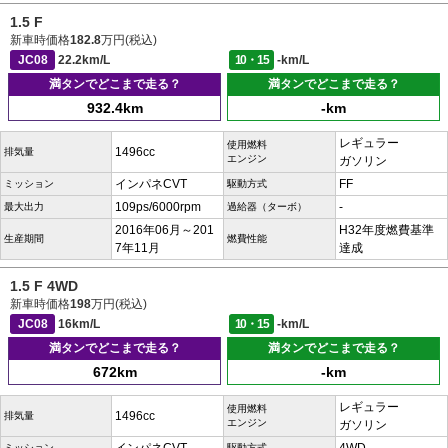
1.5 F
新車時価格
182.8
万円(税込)
JC08
22.2km/L
10・15
-km/L
満タンでどこまで走る？
満タンでどこまで走る？
932.4km
-km
レギュラー
使用燃料
1496cc
排気量
エンジン
ガソリン
インパネCVT
FF
ミッション
駆動方式
109ps/6000rpm
-
最大出力
過給器（ターボ）
2016年06月～201
H32年度燃費基準
生産期間
燃費性能
7年11月
達成
1.5 F 4WD
新車時価格
198
万円(税込)
JC08
16km/L
10・15
-km/L
満タンでどこまで走る？
満タンでどこまで走る？
672km
-km
レギュラー
使用燃料
1496cc
排気量
エンジン
ガソリン
ミッション
駆動方式