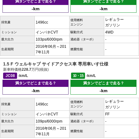
満タンでどこまで走る？
満タンでどこまで走る？
-km
-km
レギュラー
使用燃料
1496cc
排気量
エンジン
ガソリン
インパネCVT
4WD
ミッション
駆動方式
103ps/6000rpm
-
最大出力
過給器（ターボ）
2016年06月～201
-
生産期間
燃費性能
7年11月
1.5 F ウェルキャブ サイドアクセス車 専用車いす仕様
新車時価格
228.7
万円(税抜)
JC08
-km/L
10・15
-km/L
満タンでどこまで走る？
満タンでどこまで走る？
-km
-km
レギュラー
使用燃料
1496cc
排気量
エンジン
ガソリン
インパネCVT
FF
ミッション
駆動方式
109ps/6000rpm
-
最大出力
過給器（ターボ）
2016年06月～201
-
生産期間
燃費性能
7年11月