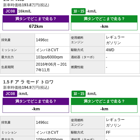
新車時価格
193.8
万円(税込)
JC08
16km/L
10・15
-km/L
満タンでどこまで走る？
満タンでどこまで走る？
672km
-km
レギュラー
使用燃料
1496cc
排気量
エンジン
ガソリン
インパネCVT
4WD
ミッション
駆動方式
103ps/6000rpm
-
最大出力
過給器（ターボ）
2016年06月～201
-
生産期間
燃費性能
7年11月
1.5 F ア ラ モード トロワ
新車時価格
194.9
万円(税込)
JC08
-km/L
10・15
-km/L
満タンでどこまで走る？
満タンでどこまで走る？
-km
-km
レギュラー
使用燃料
1496cc
排気量
エンジン
ガソリン
インパネCVT
FF
ミッション
駆動方式
109ps/6000rpm
-
最大出力
過給器（ターボ）