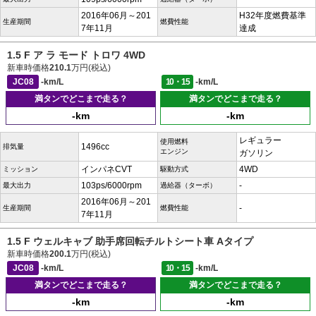
2016年06月～201
H32年度燃費基準
生産期間
燃費性能
7年11月
達成
1.5 F ア ラ モード トロワ 4WD
新車時価格
210.1
万円(税込)
JC08
-km/L
10・15
-km/L
満タンでどこまで走る？
満タンでどこまで走る？
-km
-km
レギュラー
使用燃料
1496cc
排気量
エンジン
ガソリン
インパネCVT
4WD
ミッション
駆動方式
103ps/6000rpm
-
最大出力
過給器（ターボ）
2016年06月～201
-
生産期間
燃費性能
7年11月
1.5 F ウェルキャブ 助手席回転チルトシート車 Aタイプ
新車時価格
200.1
万円(税込)
JC08
-km/L
10・15
-km/L
満タンでどこまで走る？
満タンでどこまで走る？
-km
-km