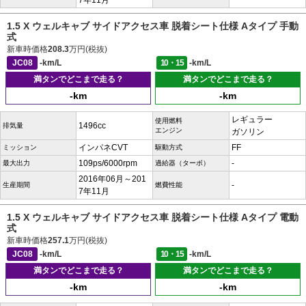
7年11月
1.5 X ウェルキャブ サイドアクセス車 脱着シート仕様 Aタイプ 手動
式
新車時価格
208.3
万円(税抜)
JC08
-km/L
10・15
-km/L
満タンでどこまで走る？
満タンでどこまで走る？
-km
-km
レギュラー
使用燃料
1496cc
排気量
エンジン
ガソリン
インパネCVT
FF
ミッション
駆動方式
109ps/6000rpm
-
最大出力
過給器（ターボ）
2016年06月～201
-
生産期間
燃費性能
7年11月
1.5 X ウェルキャブ サイドアクセス車 脱着シート仕様 Aタイプ 電動
式
新車時価格
257.1
万円(税抜)
JC08
-km/L
10・15
-km/L
満タンでどこまで走る？
満タンでどこまで走る？
-km
-km