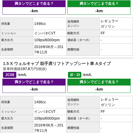
満タンでどこまで走る？
満タンでどこまで走る？
-km
-km
レギュラー
使用燃料
1496cc
排気量
エンジン
ガソリン
インパネCVT
FF
ミッション
駆動方式
109ps/6000rpm
-
最大出力
過給器（ターボ）
2016年06月～201
-
生産期間
燃費性能
7年11月
1.5 X ウェルキャブ 助手席リフトアップシート車 Aタイプ
新車時価格
197.8
万円(税抜)
JC08
-km/L
10・15
-km/L
満タンでどこまで走る？
満タンでどこまで走る？
-km
-km
レギュラー
使用燃料
1496cc
排気量
エンジン
ガソリン
インパネCVT
FF
ミッション
駆動方式
109ps/6000rpm
-
最大出力
過給器（ターボ）
2016年06月～201
-
生産期間
燃費性能
7年11月