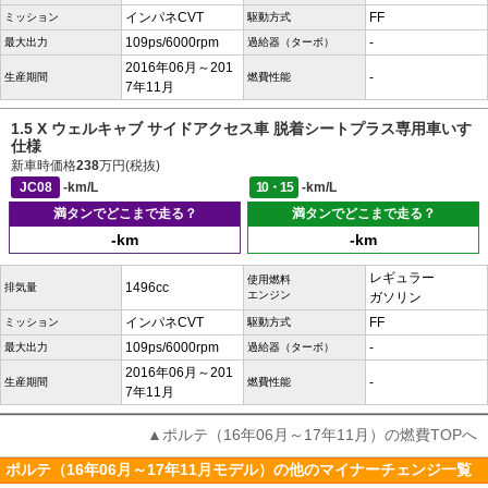
インパネCVT
FF
ミッション
駆動方式
109ps/6000rpm
-
最大出力
過給器（ターボ）
2016年06月～201
-
生産期間
燃費性能
7年11月
1.5 X ウェルキャブ サイドアクセス車 脱着シートプラス専用車いす
仕様
新車時価格
238
万円(税抜)
JC08
-km/L
10・15
-km/L
満タンでどこまで走る？
満タンでどこまで走る？
-km
-km
レギュラー
使用燃料
1496cc
排気量
エンジン
ガソリン
インパネCVT
FF
ミッション
駆動方式
109ps/6000rpm
-
最大出力
過給器（ターボ）
2016年06月～201
-
生産期間
燃費性能
7年11月
▲ポルテ（16年06月～17年11月）の燃費TOPへ
ポルテ（16年06月～17年11月モデル）の他のマイナーチェンジ一覧