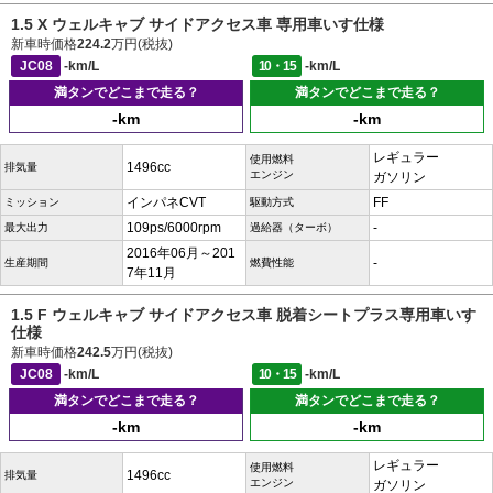
1.5 X ウェルキャブ サイドアクセス車 専用車いす仕様
新車時価格
224.2
万円(税抜)
JC08
-km/L
10・15
-km/L
満タンでどこまで走る？
満タンでどこまで走る？
-km
-km
レギュラー
使用燃料
1496cc
排気量
エンジン
ガソリン
インパネCVT
FF
ミッション
駆動方式
109ps/6000rpm
-
最大出力
過給器（ターボ）
2016年06月～201
-
生産期間
燃費性能
7年11月
1.5 F ウェルキャブ サイドアクセス車 脱着シートプラス専用車いす
仕様
新車時価格
242.5
万円(税抜)
JC08
-km/L
10・15
-km/L
満タンでどこまで走る？
満タンでどこまで走る？
-km
-km
レギュラー
使用燃料
1496cc
排気量
エンジン
ガソリン