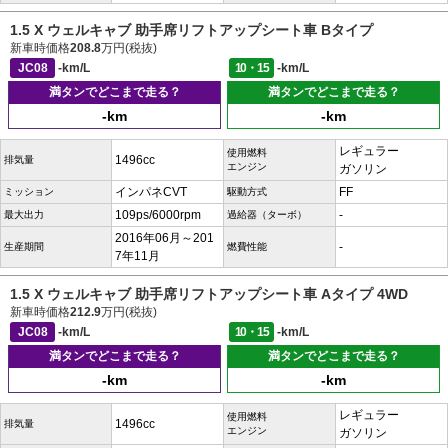
1.5 X ウェルキャブ 助手席リフトアップシート車 Bタイプ
新車時価格
208.8
万円(税抜)
JC08
-km/L
10・15
-km/L
満タンでどこまで走る？
満タンでどこまで走る？
-km
-km
レギュラー
使用燃料
1496cc
排気量
エンジン
ガソリン
インパネCVT
FF
ミッション
駆動方式
109ps/6000rpm
-
最大出力
過給器（ターボ）
2016年06月～201
-
生産期間
燃費性能
7年11月
1.5 X ウェルキャブ 助手席リフトアップシート車 Aタイプ 4WD
新車時価格
212.9
万円(税抜)
JC08
-km/L
10・15
-km/L
満タンでどこまで走る？
満タンでどこまで走る？
-km
-km
レギュラー
使用燃料
1496cc
排気量
エンジン
ガソリン