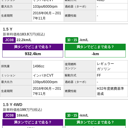
インパネCVT
4WD
103ps/6000rpm
-
最大出力
過給器（ターボ）
2016年06月～201
-
生産期間
燃費性能
7年11月
1.5 Y
新車時価格
183.9
万円(税込)
JC08
22.2km/L
10・15
-km/L
満タンでどこまで走る？
満タンでどこまで走る？
932.4km
-km
レギュラー
使用燃料
1496cc
排気量
エンジン
ガソリン
インパネCVT
FF
ミッション
駆動方式
109ps/6000rpm
-
最大出力
過給器（ターボ）
2016年06月～201
H32年度燃費基準
生産期間
燃費性能
7年11月
達成
1.5 Y 4WD
新車時価格
199
万円(税込)
JC08
16km/L
10・15
-km/L
満タンでどこまで走る？
満タンでどこまで走る？