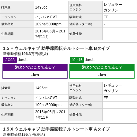
レギュラー
使用燃料
1496cc
排気量
エンジン
ガソリン
インパネCVT
FF
ミッション
駆動方式
109ps/6000rpm
-
最大出力
過給器（ターボ）
2016年06月～201
-
生産期間
燃費性能
7年11月
1.5 F ウェルキャブ 助手席回転チルトシート車 Bタイプ
新車時価格
196.3
万円(税抜)
JC08
-km/L
10・15
-km/L
満タンでどこまで走る？
満タンでどこまで走る？
-km
-km
レギュラー
使用燃料
1496cc
排気量
エンジン
ガソリン
インパネCVT
FF
ミッション
駆動方式
109ps/6000rpm
-
最大出力
過給器（ターボ）
2016年06月～201
-
生産期間
燃費性能
7年11月
1.5 X ウェルキャブ 助手席回転チルトシート車 Aタイプ
新車時価格
195
万円(税込)