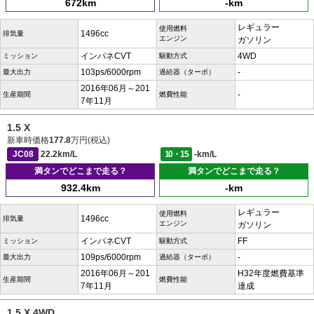
672km
-km
レギュラー
使用燃料
1496cc
排気量
エンジン
ガソリン
インパネCVT
4WD
ミッション
駆動方式
103ps/6000rpm
-
最大出力
過給器（ターボ）
2016年06月～201
-
生産期間
燃費性能
7年11月
1.5 X
新車時価格
177.8
万円(税込)
JC08
22.2km/L
10・15
-km/L
満タンでどこまで走る？
満タンでどこまで走る？
932.4km
-km
レギュラー
使用燃料
1496cc
排気量
エンジン
ガソリン
インパネCVT
FF
ミッション
駆動方式
109ps/6000rpm
-
最大出力
過給器（ターボ）
2016年06月～201
H32年度燃費基準
生産期間
燃費性能
7年11月
達成
1.5 X 4WD