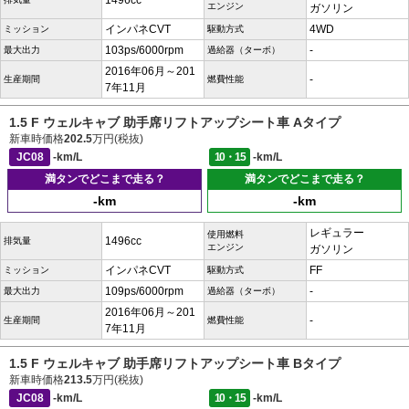
1496cc
エンジン
ガソリン
インパネCVT
4WD
ミッション
駆動方式
103ps/6000rpm
-
最大出力
過給器（ターボ）
2016年06月～201
-
生産期間
燃費性能
7年11月
1.5 F ウェルキャブ 助手席リフトアップシート車 Aタイプ
新車時価格
202.5
万円(税抜)
JC08
-km/L
10・15
-km/L
満タンでどこまで走る？
満タンでどこまで走る？
-km
-km
レギュラー
使用燃料
1496cc
排気量
エンジン
ガソリン
インパネCVT
FF
ミッション
駆動方式
109ps/6000rpm
-
最大出力
過給器（ターボ）
2016年06月～201
-
生産期間
燃費性能
7年11月
1.5 F ウェルキャブ 助手席リフトアップシート車 Bタイプ
新車時価格
213.5
万円(税抜)
JC08
-km/L
10・15
-km/L