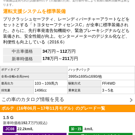
※燃費は定められた試験条件の下での数値のため、走行条件等により実際の燃料消費率は異な
ります。
運転支援システムを標準装備
プリクラッシュセーフティ、レーンディパーチャーアラートなどを
セットとする「トヨタセーフティセンスC」が全車に標準装備され
た。さらに、先行車発進告知機能や、緊急ブレーキシグナルなども
装備され、安全性能が向上。センターメーターのデジタル化など、
利便性も向上している（2016.6）
中古車価格
34
万円～
112
万円
178
万円～
211
万円
新車時価格
ハッチバック
ボディタイプ
3995x1695x1690/他
全長x全幅x全高(mm)
103～109馬力
FF/4WD
最高出力
駆動方式
1496cc
3～5名
排気量
乗車定員
この車のカタログ情報を見る
ポルテ（16年06月～17年11月モデル）のグレード一覧
1.5 G
新車時価格
192.7
万円(税込)
JC08
22.2km/L
10・15
-km/L