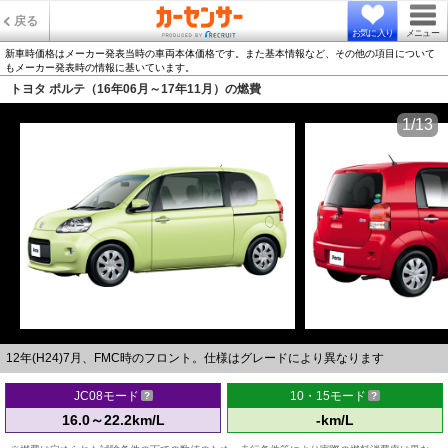
戻る
お気に入り
メニュー
新車時価格はメーカー発表当時の車両本体価格です。また基本情報など、その他の項目について
もメーカー発表時の情報に基いています。
トヨタ ポルテ（16年06月～17年11月）の燃費
1/13
12年(H24)7月、FMC時のフロント。仕様はグレードにより異なります
JC08モード
10・15モード
16.0～22.2km/L
-km/L