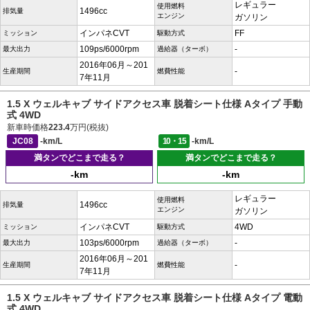
レギュラー
使用燃料
1496cc
排気量
エンジン
ガソリン
インパネCVT
FF
ミッション
駆動方式
109ps/6000rpm
-
最大出力
過給器（ターボ）
2016年06月～201
-
生産期間
燃費性能
7年11月
1.5 X ウェルキャブ サイドアクセス車 脱着シート仕様 Aタイプ 手動
式 4WD
新車時価格
223.4
万円(税抜)
JC08
-km/L
10・15
-km/L
満タンでどこまで走る？
満タンでどこまで走る？
-km
-km
レギュラー
使用燃料
1496cc
排気量
エンジン
ガソリン
インパネCVT
4WD
ミッション
駆動方式
103ps/6000rpm
-
最大出力
過給器（ターボ）
2016年06月～201
-
生産期間
燃費性能
7年11月
1.5 X ウェルキャブ サイドアクセス車 脱着シート仕様 Aタイプ 電動
式 4WD