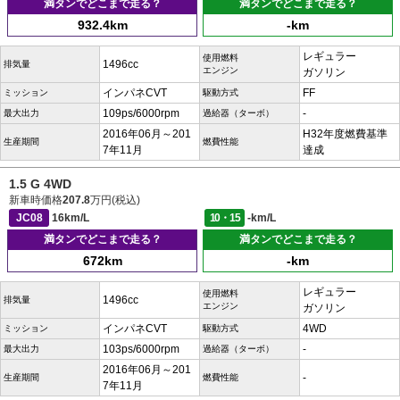
満タンでどこまで走る？
満タンでどこまで走る？
932.4km
-km
レギュラー
使用燃料
1496cc
排気量
エンジン
ガソリン
インパネCVT
FF
ミッション
駆動方式
109ps/6000rpm
-
最大出力
過給器（ターボ）
2016年06月～201
H32年度燃費基準
生産期間
燃費性能
7年11月
達成
1.5 G 4WD
新車時価格
207.8
万円(税込)
JC08
16km/L
10・15
-km/L
満タンでどこまで走る？
満タンでどこまで走る？
672km
-km
レギュラー
使用燃料
1496cc
排気量
エンジン
ガソリン
インパネCVT
4WD
ミッション
駆動方式
103ps/6000rpm
-
最大出力
過給器（ターボ）
2016年06月～201
-
生産期間
燃費性能
7年11月