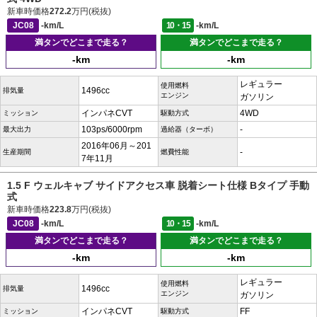
新車時価格
272.2
万円(税抜)
JC08
-km/L
10・15
-km/L
満タンでどこまで走る？
満タンでどこまで走る？
-km
-km
レギュラー
使用燃料
1496cc
排気量
エンジン
ガソリン
インパネCVT
4WD
ミッション
駆動方式
103ps/6000rpm
-
最大出力
過給器（ターボ）
2016年06月～201
-
生産期間
燃費性能
7年11月
1.5 F ウェルキャブ サイドアクセス車 脱着シート仕様 Bタイプ 手動
式
新車時価格
223.8
万円(税抜)
JC08
-km/L
10・15
-km/L
満タンでどこまで走る？
満タンでどこまで走る？
-km
-km
レギュラー
使用燃料
1496cc
排気量
エンジン
ガソリン
インパネCVT
FF
ミッション
駆動方式