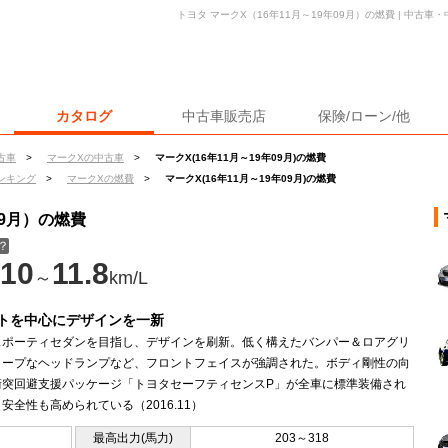
トヨタ マークX（16年11月～19年09月）の燃費 | 中古
カタログ
中古車販売店
保険/ローン/他
古車
>
マークXの中古車
>
マークX(16年11月～19年09月)の燃費
ンキング
>
マークXの燃費
>
マークX(16年11月～19年09月)の燃費
09月）の燃費
？
10
11.8
～
km/L
トを中心にデザインを一新
スポーティセダンを目指し、デザインを刷新。低く構えたバンパー＆ロアグリ
ャープなヘッドランプなど、フロントフェイスが強調された。ボディ剛性の向
衝突回避支援パッケージ「トヨタセーフティセンスP」が全車に標準装備され
安全性も高められている（2016.11）
最高出力(馬力)
203～318