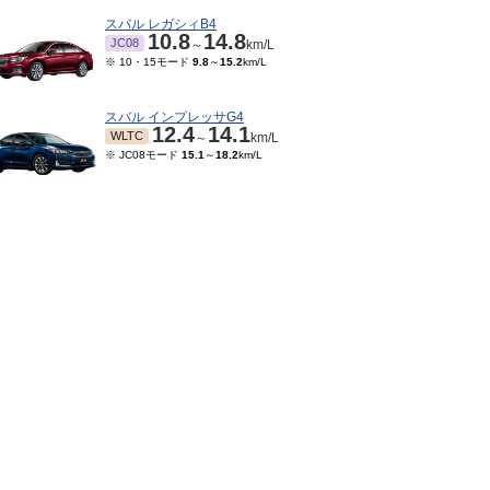
スバル レガシィB4
10.8
14.8
JC08
～
km/L
※ 10・15モード
9.8
～
15.2
km/L
スバル インプレッサG4
12.4
14.1
WLTC
～
km/L
※ JC08モード
15.1
～
18.2
km/L