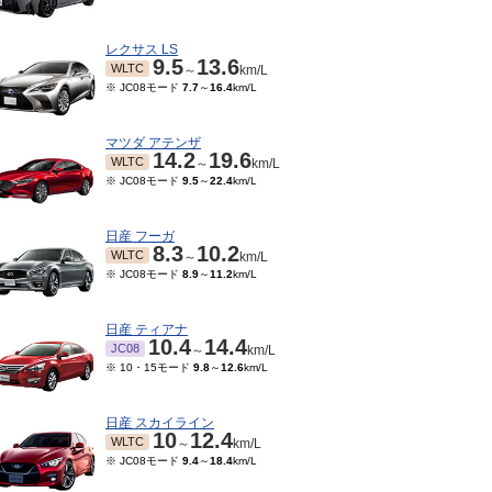
レクサス LS
9.5
13.6
WLTC
～
km/L
※ JC08モード
7.7
～
16.4
km/L
マツダ アテンザ
14.2
19.6
WLTC
～
km/L
※ JC08モード
9.5
～
22.4
km/L
日産 フーガ
8.3
10.2
WLTC
～
km/L
※ JC08モード
8.9
～
11.2
km/L
10～2012/07
モード
10.2
～
13
km/L
日産 ティアナ
10.4
14.4
JC08
～
km/L
※ 10・15モード
9.8
～
12.6
km/L
日産 スカイライン
10
12.4
WLTC
～
km/L
※ JC08モード
9.4
～
18.4
km/L