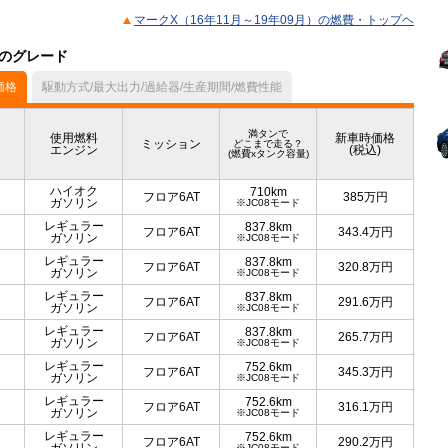
マークX（16年11月～19年09月）の燃費・トップヘ
）のグレード
価格
駆動方式/最大出力/過給器/生産期間/燃費性能
満タンで
使用燃料
新車時価格
ミッション
どこまで走る？
エンジン
(税込)
(燃費xタンク容量)
ハイオク
710km
フロア6AT
385
万円
ガソリン
※JC08モード
レギュラー
837.8km
フロア6AT
343.4
万円
ガソリン
※JC08モード
レギュラー
837.8km
フロア6AT
320.8
万円
ガソリン
※JC08モード
レギュラー
837.8km
フロア6AT
291.6
万円
ガソリン
※JC08モード
レギュラー
837.8km
フロア6AT
265.7
万円
ガソリン
※JC08モード
レギュラー
752.6km
フロア6AT
345.3
万円
ガソリン
※JC08モード
レギュラー
752.6km
フロア6AT
316.1
万円
ガソリン
※JC08モード
レギュラー
752.6km
フロア6AT
290.2
万円
※JC08モード