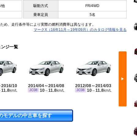
5/他
駆動方式
FR/4WD
乗車定員
5名
のため、走行条件等により実際の燃料消費率は異なります。
マークX（16年11月～19年09月）のカタログ情報を見る
ェンジ一覧
▶
～2016/10
2014/04～2014/08
2012/08～2014/03
2009/
※ 10・15
11.8
10
11.8
10
11.8
JC08
JC08
～
km/L
～
km/L
～
km/L
のモデルの中古車を探す