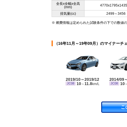
全長x全幅x全高
4770x1795x143
(mm)
排気量(cc)
2499～3456
※ 燃費情報は定められた試験条件の下での数値
（16年11月～19年09月）のマイナーチ
2019/10～2019/12
2014/09
10
11.8
10
JC08
JC08
～
km/L
こ