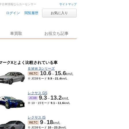
車・中古車情報ならカーセンサー
サイトマップ
ログイン
閲覧履歴
お気に入り
車買取
お役立ち記事
マークXとよく比較されている車
ＢＭＷ 3シリーズ
10.6
15.6
WLTC
～
km/L
※ JC08モード
9.9
～
21.4
km/L
レクサス GS
9.3
13.2
JC08
～
km/L
※ 10・15モード
9.1
～
11.6
km/L
レクサス IS
9
18
WLTC
～
km/L
※ JC08モード
10
～
23.2
km/L