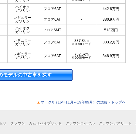
ガソリン
ハイオク
フロア6AT
-
442.8
万円
ガソリン
レギュラー
フロア6AT
-
380.9
万円
ガソリン
ハイオク
フロア6MT
-
513
万円
ガソリン
レギュラー
837.8km
フロア6AT
333.2
万円
ガソリン
※JC08モード
レギュラー
752.6km
フロア6AT
348.9
万円
ガソリン
※JC08モード
のモデルの中古車を探す
マークX（16年11月～19年09月）の燃費・トップヘ
ムリ
クラウン
カムリハイブリッド
クラウンロイヤル
クラウンアスリート