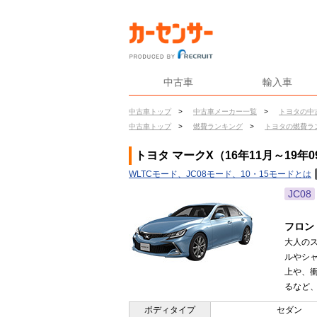
中古車
輸入車
中古車トップ
>
中古車メーカー一覧
>
トヨタの中
中古車トップ
>
燃費ランキング
>
トヨタの燃費ラ
トヨタ マークX（16年11月～19年
WLTCモード、JC08モード、10・15モードとは
JC08
フロン
大人の
ルやシ
上や、
るなど、
ボディタイプ
セダン