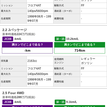
ガソリン
フロア4AT
FF
ミッション
駆動方式
140ps/5600rpm
-
最大出力
過給器（ターボ）
1998年08月～199
-
生産期間
燃費性能
9年07月
2.2 Jパッケージ
新車時価格
224
万円(税抜)
JC08
-km/L
10・15
10.2km/L
満タンでどこまで走る？
満タンでどこまで走る？
-km
714km
レギュラー
使用燃料
2163cc
排気量
エンジン
ガソリン
フロア4AT
FF
ミッション
駆動方式
140ps/5600rpm
-
最大出力
過給器（ターボ）
1998年08月～199
-
生産期間
燃費性能
9年07月
2.5 Four 4WD
新車時価格
289
万円(税抜)
JC08
-km/L
10・15
9.1km/L