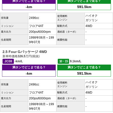
満タンでどこまで走る？
満タンでどこまで走る？
-km
591.5km
ハイオク
使用燃料
2496cc
排気量
エンジン
ガソリン
フロア4AT
4WD
ミッション
駆動方式
200ps/6000rpm
-
最大出力
過給器（ターボ）
1998年08月～199
-
生産期間
燃費性能
9年07月
2.5 Four Gパッケージ 4WD
新車時価格
326.5
万円(税抜)
JC08
-km/L
10・15
9.1km/L
満タンでどこまで走る？
満タンでどこまで走る？
-km
591.5km
ハイオク
使用燃料
2496cc
排気量
エンジン
ガソリン
フロア4AT
4WD
ミッション
駆動方式
200ps/6000rpm
-
最大出力
過給器（ターボ）
1998年08月～199
-
生産期間
燃費性能
9年07月