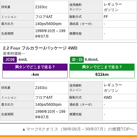
レギュラー
使用燃料
2163cc
排気量
エンジン
ガソリン
フロア4AT
FF
ミッション
駆動方式
140ps/5600rpm
-
最大出力
過給器（ターボ）
1998年10月～199
-
生産期間
燃費性能
9年07月
2.2 Four フルカラーJパッケージ 4WD
新車時価格
---
JC08
-km/L
10・15
9.4km/L
満タンでどこまで走る？
満タンでどこまで走る？
-km
611km
レギュラー
使用燃料
2163cc
排気量
エンジン
ガソリン
フロア4AT
4WD
ミッション
駆動方式
140ps/5600rpm
-
最大出力
過給器（ターボ）
1998年10月～199
-
生産期間
燃費性能
9年07月
▲マークIIクオリス（98年08月～99年07月）の燃費TOPへ