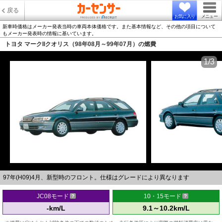
戻る
お気に入り
メニュー
新車時価格はメーカー発表当時の車両本体価格です。また基本情報など、その他の項目について
もメーカー発表時の情報に基いています。
トヨタ マークIIクオリス（98年08月～99年07月）の燃費
1/3
97年(H09)4月、新型時のフロント。仕様はグレードにより異なります
JC08モード
10・15モード
-km/L
9.1～10.2km/L