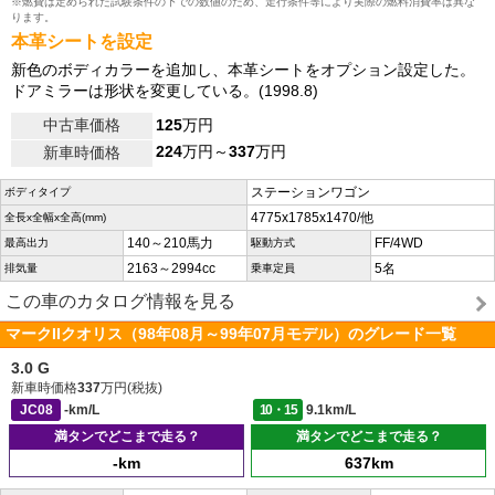
※燃費は定められた試験条件の下での数値のため、走行条件等により実際の燃料消費率は異な
ります。
本革シートを設定
新色のボディカラーを追加し、本革シートをオプション設定した。
ドアミラーは形状を変更している。(1998.8)
中古車価格
125
万円
224
万円～
337
万円
新車時価格
ステーションワゴン
ボディタイプ
4775x1785x1470/他
全長x全幅x全高(mm)
140～210馬力
FF/4WD
最高出力
駆動方式
2163～2994cc
5名
排気量
乗車定員
この車のカタログ情報を見る
マークIIクオリス（98年08月～99年07月モデル）のグレード一覧
3.0 G
新車時価格
337
万円(税抜)
JC08
-km/L
10・15
9.1km/L
満タンでどこまで走る？
満タンでどこまで走る？
-km
637km