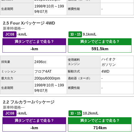
1998年10月～199
-
生産期間
燃費性能
9年07月
2.5 Four Xパッケージ 4WD
新車時価格
---
JC08
-km/L
10・15
9.1km/L
満タンでどこまで走る？
満タンでどこまで走る？
-km
591.5km
ハイオク
使用燃料
2496cc
排気量
エンジン
ガソリン
フロア4AT
4WD
ミッション
駆動方式
200ps/6000rpm
-
最大出力
過給器（ターボ）
1998年10月～199
-
生産期間
燃費性能
9年07月
2.2 フルカラーJパッケージ
新車時価格
---
JC08
-km/L
10・15
10.2km/L
満タンでどこまで走る？
満タンでどこまで走る？
-km
714km