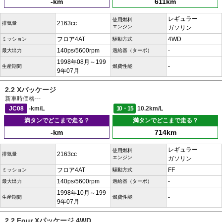
-km
611km
レギュラー
使用燃料
2163cc
排気量
エンジン
ガソリン
フロア4AT
4WD
ミッション
駆動方式
140ps/5600rpm
-
最大出力
過給器（ターボ）
1998年08月～199
-
生産期間
燃費性能
9年07月
2.2 Xパッケージ
新車時価格
---
JC08
-km/L
10・15
10.2km/L
満タンでどこまで走る？
満タンでどこまで走る？
-km
714km
レギュラー
使用燃料
2163cc
排気量
エンジン
ガソリン
フロア4AT
FF
ミッション
駆動方式
140ps/5600rpm
-
最大出力
過給器（ターボ）
1998年10月～199
-
生産期間
燃費性能
9年07月
2.2 Four Xパッケージ 4WD