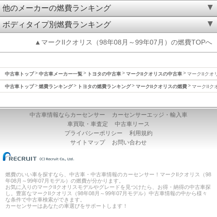
他のメーカーの燃費ランキング
ボディタイプ別燃費ランキング
▲マークIIクオリス（98年08月～99年07月）の燃費TOPへ
中古車トップ
中古車メーカー一覧
トヨタの中古車
マークIIクオリスの中古車
マークIIクオ
中古車トップ
燃費ランキング
トヨタの燃費ランキング
マークIIクオリスの燃費
マークIIク
中古車情報ならカーセンサー
カーセンサーエッジ・輸入車
車買取・車査定
中古車リース
プライバシーポリシー
利用規約
サイトマップ
お問い合わせ
燃費のいい車を探すなら、中古車・中古車情報のカーセンサー！マークIIクオリス（98
年08月～99年07月モデル）の燃費が分かります。
お気に入りのマークIIクオリスモデルやグレードを見つけたら、お得・納得の中古車探
し。豊富なマークIIクオリス（98年08月～99年07月モデル）中古車情報の中から様々
な条件で中古車検索ができます。
カーセンサーはあなたの車選びをサポートします！