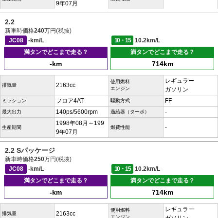
9年07月
2.2
新車時価格
240
万円(税抜)
JC08
-km/L
10・15
10.2km/L
満タンでどこまで走る？
満タンでどこまで走る？
-km
714km
レギュラー
使用燃料
2163cc
排気量
エンジン
ガソリン
フロア4AT
FF
ミッション
駆動方式
140ps/5600rpm
-
最大出力
過給器（ターボ）
1998年08月～199
-
生産期間
燃費性能
9年07月
2.2 Sパッケージ
新車時価格
250
万円(税抜)
JC08
-km/L
10・15
10.2km/L
満タンでどこまで走る？
満タンでどこまで走る？
-km
714km
レギュラー
使用燃料
2163cc
排気量
エンジン