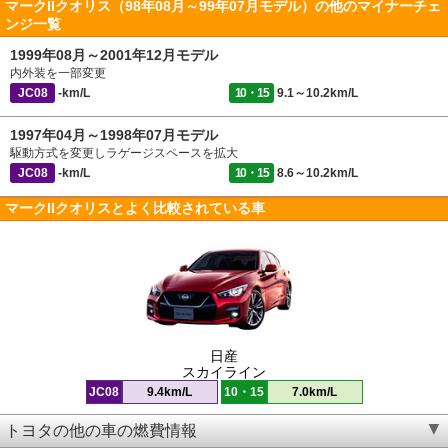
マークIIクオリス（98年08月～99年07月モデル）の他のマイナーチェ
ンジ一覧
1999年08月～2001年12月モデル
内外装を一部変更
JC08
-km/L
10・15
9.1～10.2km/L
1997年04月～1998年07月モデル
駆動方式を変更しラゲージスペースを拡大
JC08
-km/L
10・15
8.6～10.2km/L
マークIIクオリスとよく比較されている車
日産
スカイライン
JC08
9.4km/L
10・15
7.0km/L
トヨタの他の車の燃費情報