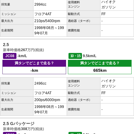
ハイオク
使用燃料
2994cc
排気量
エンジン
ガソリン
フロア4AT
FF
ミッション
駆動方式
210ps/5400rpm
-
最大出力
過給器（ターボ）
1998年08月～199
-
生産期間
燃費性能
9年07月
2.5
新車時価格
267
万円(税抜)
JC08
-km/L
10・15
9.5km/L
満タンでどこまで走る？
満タンでどこまで走る？
-km
665km
ハイオク
使用燃料
2496cc
排気量
エンジン
ガソリン
フロア4AT
FF
ミッション
駆動方式
200ps/6000rpm
-
最大出力
過給器（ターボ）
1998年08月～199
-
生産期間
燃費性能
9年07月
2.5 Gパッケージ
新車時価格
308
万円(税抜)