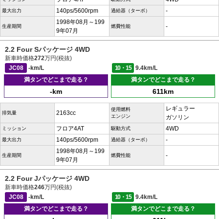
140ps/5600rpm
-
最大出力
過給器（ターボ）
1998年08月～199
-
生産期間
燃費性能
9年07月
2.2 Four Sパッケージ 4WD
新車時価格
272
万円(税抜)
JC08
-km/L
10・15
9.4km/L
満タンでどこまで走る？
満タンでどこまで走る？
-km
611km
レギュラー
使用燃料
2163cc
排気量
エンジン
ガソリン
フロア4AT
4WD
ミッション
駆動方式
140ps/5600rpm
-
最大出力
過給器（ターボ）
1998年08月～199
-
生産期間
燃費性能
9年07月
2.2 Four Jパッケージ 4WD
新車時価格
246
万円(税抜)
JC08
-km/L
10・15
9.4km/L
満タンでどこまで走る？
満タンでどこまで走る？