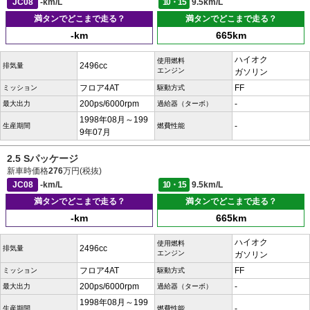
JC08
-km/L
10・15
9.5km/L
満タンでどこまで走る？
満タンでどこまで走る？
-km
665km
ハイオク
使用燃料
2496cc
排気量
エンジン
ガソリン
フロア4AT
FF
ミッション
駆動方式
200ps/6000rpm
-
最大出力
過給器（ターボ）
1998年08月～199
-
生産期間
燃費性能
9年07月
2.5 Sパッケージ
新車時価格
276
万円(税抜)
JC08
-km/L
10・15
9.5km/L
満タンでどこまで走る？
満タンでどこまで走る？
-km
665km
ハイオク
使用燃料
2496cc
排気量
エンジン
ガソリン
フロア4AT
FF
ミッション
駆動方式
200ps/6000rpm
-
最大出力
過給器（ターボ）
1998年08月～199
-
生産期間
燃費性能