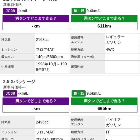
新車時価格
---
JC08
-km/L
10・15
9.4km/L
満タンでどこまで走る？
満タンでどこまで走る？
-km
611km
レギュラー
使用燃料
2163cc
排気量
エンジン
ガソリン
フロア4AT
4WD
ミッション
駆動方式
140ps/5600rpm
-
最大出力
過給器（ターボ）
1998年10月～199
-
生産期間
燃費性能
9年07月
2.5 Xパッケージ
新車時価格
---
JC08
-km/L
10・15
9.5km/L
満タンでどこまで走る？
満タンでどこまで走る？
-km
665km
ハイオク
使用燃料
2496cc
排気量
エンジン
ガソリン
フロア4AT
FF
ミッション
駆動方式
200ps/6000rpm
-
最大出力
過給器（ターボ）