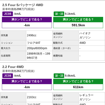
2.5 Four Sパッケージ 4WD
新車時価格
298
万円(税抜)
JC08
-km/L
10・15
9.1km/L
満タンでどこまで走る？
満タンでどこまで走る？
-km
591.5km
ハイオク
使用燃料
2496cc
排気量
エンジン
ガソリン
フロア4AT
4WD
ミッション
駆動方式
200ps/6000rpm
-
最大出力
過給器（ターボ）
1998年08月～199
-
生産期間
燃費性能
9年07月
2.2 Four 4WD
新車時価格
262
万円(税抜)
JC08
-km/L
10・15
9.4km/L
満タンでどこまで走る？
満タンでどこまで走る？
-km
611km
レギュラー
使用燃料
2163cc
排気量
エンジン
ガソリン
フロア4AT
4WD
ミッション
駆動方式