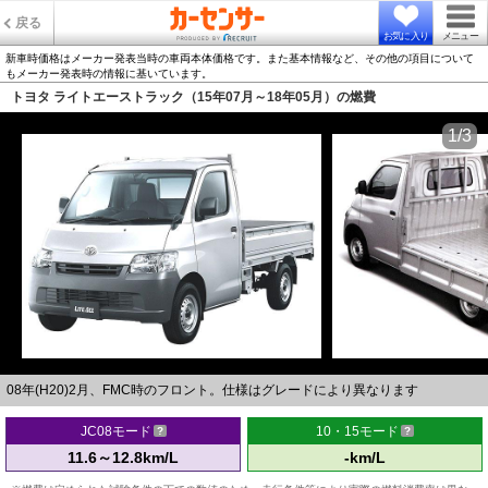
戻る
お気に入り
メニュー
新車時価格はメーカー発表当時の車両本体価格です。また基本情報など、その他の項目について
もメーカー発表時の情報に基いています。
トヨタ ライトエーストラック（15年07月～18年05月）の燃費
1/3
08年(H20)2月、FMC時のフロント。仕様はグレードにより異なります
JC08モード
10・15モード
11.6～12.8km/L
-km/L