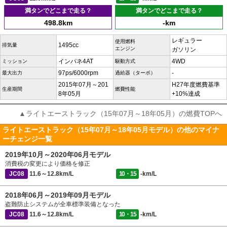
満タンでどこまで走る？
満タンでどこまで走る？
498.8km
-km
レギュラー
使用燃料
1495cc
排気量
エンジン
ガソリン
インパネ4AT
4WD
ミッション
駆動方式
97ps/6000rpm
-
最大出力
過給器（ターボ）
2015年07月～201
H27年度燃費基準
生産期間
燃費性能
8年05月
+10%達成
▲ライトエーストラック（15年07月～18年05月）の燃費TOPへ
ライトエーストラック（15年07月～18年05月モデル）の他のマイナ
ーチェンジ一覧
2019年10月～2020年06月モデル
消費税の変更により価格を修正
JC08
11.6～12.8km/L
10・15
-km/L
2018年06月～2019年09月モデル
盗難防止システムが全車標準装備となった
JC08
11.6～12.8km/L
10・15
-km/L