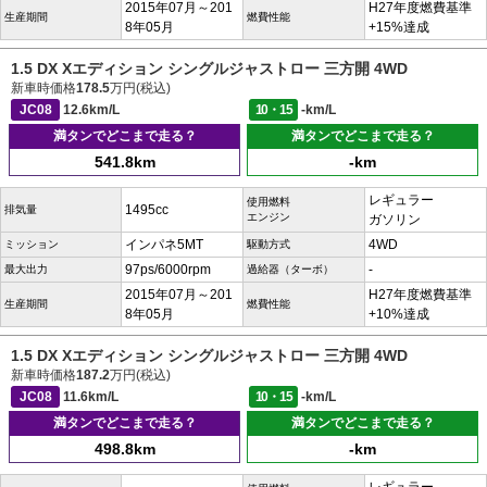
2015年07月～201
H27年度燃費基準
生産期間
燃費性能
8年05月
+15%達成
1.5 DX Xエディション シングルジャストロー 三方開 4WD
新車時価格
178.5
万円(税込)
JC08
12.6km/L
10・15
-km/L
満タンでどこまで走る？
満タンでどこまで走る？
541.8km
-km
レギュラー
使用燃料
1495cc
排気量
エンジン
ガソリン
インパネ5MT
4WD
ミッション
駆動方式
97ps/6000rpm
-
最大出力
過給器（ターボ）
2015年07月～201
H27年度燃費基準
生産期間
燃費性能
8年05月
+10%達成
1.5 DX Xエディション シングルジャストロー 三方開 4WD
新車時価格
187.2
万円(税込)
JC08
11.6km/L
10・15
-km/L
満タンでどこまで走る？
満タンでどこまで走る？
498.8km
-km