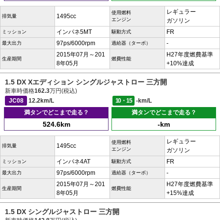
レギュラー
使用燃料
1495cc
排気量
エンジン
ガソリン
インパネ5MT
FR
ミッション
駆動方式
97ps/6000rpm
-
最大出力
過給器（ターボ）
2015年07月～201
H27年度燃費基準
生産期間
燃費性能
8年05月
+10%達成
1.5 DX Xエディション シングルジャストロー 三方開
新車時価格
162.3
万円(税込)
JC08
12.2km/L
10・15
-km/L
満タンでどこまで走る？
満タンでどこまで走る？
524.6km
-km
レギュラー
使用燃料
1495cc
排気量
エンジン
ガソリン
インパネ4AT
FR
ミッション
駆動方式
97ps/6000rpm
-
最大出力
過給器（ターボ）
2015年07月～201
H27年度燃費基準
生産期間
燃費性能
8年05月
+15%達成
1.5 DX シングルジャストロー 三方開