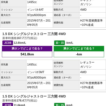
レギュラー
使用燃料
1495cc
排気量
エンジン
ガソリン
インパネ4AT
4WD
ミッション
駆動方式
97ps/6000rpm
-
最大出力
過給器（ターボ）
2015年07月～201
H27年度燃費基準
生産期間
燃費性能
8年05月
+10%達成
1.5 DX シングルジャストロー 三方開 4WD
新車時価格
167.7
万円(税込)
JC08
12.6km/L
10・15
-km/L
満タンでどこまで走る？
満タンでどこまで走る？
541.8km
-km
レギュラー
使用燃料
1495cc
排気量
エンジン
ガソリン
インパネ5MT
4WD
ミッション
駆動方式
97ps/6000rpm
-
最大出力
過給器（ターボ）
2015年07月～201
H27年度燃費基準
生産期間
燃費性能
8年05月
+10%達成
1.5 DX シングルジャストロー 三方開 4WD
新車時価格
176.4
万円(税込)
JC08
11.6km/L
10・15
-km/L