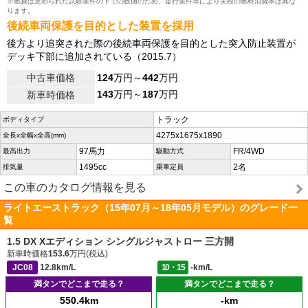
※燃費は定められた試験条件の下での数値のため、走行条件等により実際の燃料消費率は異な
ります。
後続車両保護を目的とした装置を採用
後方より追突された際の後続車両保護を目的とした突入防止装置が
デッキ下部に追加されている（2015.7）
中古車価格
124
万円～
442
万円
143
万円～
187
万円
新車時価格
トラック
ボディタイプ
4275x1675x1890
全長x全幅x全高(mm)
97馬力
FR/4WD
最高出力
駆動方式
1495cc
2名
排気量
乗車定員
この車のカタログ情報を見る
ライトエーストラック（15年07月～18年05月モデル）のグレード一
覧
1.5 DX Xエディション シングルジャストロー 三方開
新車時価格
153.6
万円(税込)
JC08
12.8km/L
10・15
-km/L
満タンでどこまで走る？
満タンでどこまで走る？
550.4km
-km