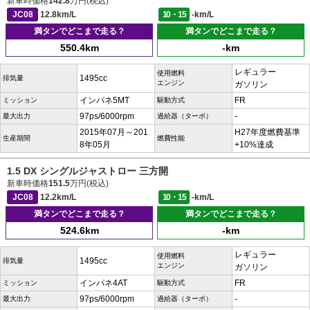
新車時価格
142.8
万円(税込)
JC08
12.8km/L
10・15
-km/L
満タンでどこまで走る？
満タンでどこまで走る？
550.4km
-km
レギュラー
使用燃料
1495cc
排気量
エンジン
ガソリン
インパネ5MT
FR
ミッション
駆動方式
97ps/6000rpm
-
最大出力
過給器（ターボ）
2015年07月～201
H27年度燃費基準
生産期間
燃費性能
8年05月
+10%達成
1.5 DX シングルジャストロー 三方開
新車時価格
151.5
万円(税込)
JC08
12.2km/L
10・15
-km/L
満タンでどこまで走る？
満タンでどこまで走る？
524.6km
-km
レギュラー
使用燃料
1495cc
排気量
エンジン
ガソリン
インパネ4AT
FR
ミッション
駆動方式
97ps/6000rpm
-
最大出力
過給器（ターボ）