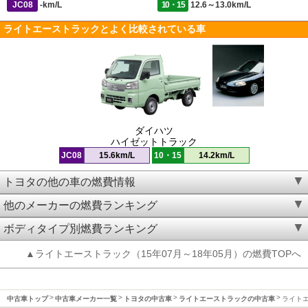
JC08
-km/L
10・15
12.6～13.0km/L
ライトエーストラックとよく比較されている車
ダイハツ
ハイゼットトラック
JC08
15.6km/L
10・15
14.2km/L
トヨタの他の車の燃費情報
他のメーカーの燃費ランキング
ボディタイプ別燃費ランキング
▲ライトエーストラック（15年07月～18年05月）の燃費TOPへ
中古車トップ
中古車メーカー一覧
トヨタの中古車
ライトエーストラックの中古車
ライトエ