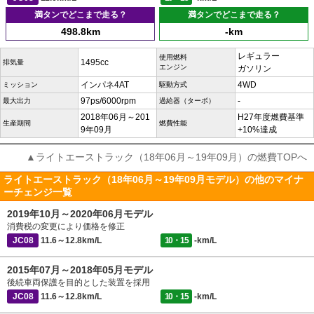
満タンでどこまで走る？
満タンでどこまで走る？
498.8km
-km
レギュラー
使用燃料
1495cc
排気量
エンジン
ガソリン
インパネ4AT
4WD
ミッション
駆動方式
97ps/6000rpm
-
最大出力
過給器（ターボ）
2018年06月～201
H27年度燃費基準
生産期間
燃費性能
9年09月
+10%達成
▲ライトエーストラック（18年06月～19年09月）の燃費TOPへ
ライトエーストラック（18年06月～19年09月モデル）の他のマイナ
ーチェンジ一覧
2019年10月～2020年06月モデル
消費税の変更により価格を修正
JC08
11.6～12.8km/L
10・15
-km/L
2015年07月～2018年05月モデル
後続車両保護を目的とした装置を採用
JC08
11.6～12.8km/L
10・15
-km/L