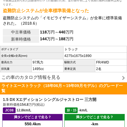
※燃費は定められた試験条件の下での数値のため、走行条件等により実際の燃料消費率は異な
ります。
盗難防止システムが全車標準装備となった
盗難防止システムの「イモビライザーシステム」が全車に標準装備
された。（2018.6）
中古車価格
118
万円～
440
万円
144
万円～
188
万円
新車時価格
トラック
ボディタイプ
4275x1675x1890
全長x全幅x全高(mm)
97馬力
FR/4WD
最高出力
駆動方式
1495cc
2名
排気量
乗車定員
この車のカタログ情報を見る
ライトエーストラック（18年06月～19年09月モデル）のグレード一
覧
1.5 DX Xエディション シングルジャストロー 三方開
新車時価格
154.8
万円(税込)
JC08
12.8km/L
10・15
-km/L
満タンでどこまで走る？
満タンでどこまで走る？
550.4km
-km