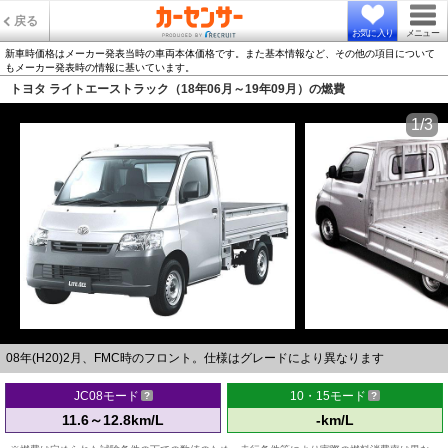
戻る
お気に入り
メニュー
新車時価格はメーカー発表当時の車両本体価格です。また基本情報など、その他の項目について
もメーカー発表時の情報に基いています。
トヨタ ライトエーストラック（18年06月～19年09月）の燃費
1/3
08年(H20)2月、FMC時のフロント。仕様はグレードにより異なります
JC08モード
10・15モード
11.6～12.8km/L
-km/L