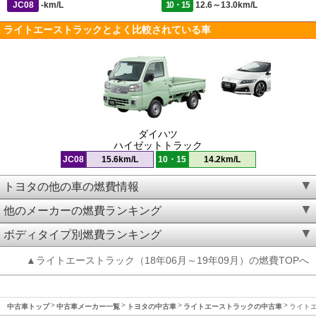
JC08
-km/L
10・15
12.6～13.0km/L
ライトエーストラックとよく比較されている車
ダイハツ
ハイゼットトラック
JC08
15.6km/L
10・15
14.2km/L
トヨタの他の車の燃費情報
他のメーカーの燃費ランキング
ボディタイプ別燃費ランキング
▲ライトエーストラック（18年06月～19年09月）の燃費TOPへ
中古車トップ
中古車メーカー一覧
トヨタの中古車
ライトエーストラックの中古車
ライトエ