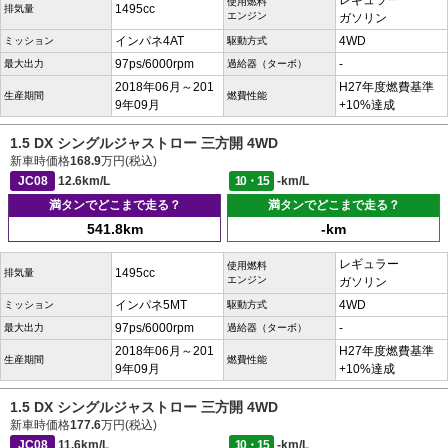
レギュラー
使用燃料
1495cc
排気量
エンジン
ガソリン
インパネ4AT
4WD
ミッション
駆動方式
97ps/6000rpm
-
最大出力
過給器（ターボ）
2018年06月～201
H27年度燃費基準
生産期間
燃費性能
9年09月
+10%達成
1.5 DX シングルジャストロー 三方開 4WD
新車時価格
168.9
万円(税込)
JC08
12.6km/L
10・15
-km/L
満タンでどこまで走る？
満タンでどこまで走る？
541.8km
-km
レギュラー
使用燃料
1495cc
排気量
エンジン
ガソリン
インパネ5MT
4WD
ミッション
駆動方式
97ps/6000rpm
-
最大出力
過給器（ターボ）
2018年06月～201
H27年度燃費基準
生産期間
燃費性能
9年09月
+10%達成
1.5 DX シングルジャストロー 三方開 4WD
新車時価格
177.6
万円(税込)
JC08
11.6km/L
10・15
-km/L