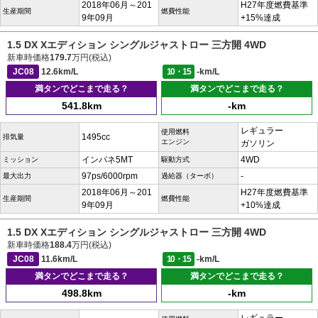
2018年06月～201
H27年度燃費基準
生産期間
燃費性能
9年09月
+15%達成
1.5 DX Xエディション シングルジャストロー 三方開 4WD
新車時価格
179.7
万円(税込)
JC08
12.6km/L
10・15
-km/L
満タンでどこまで走る？
満タンでどこまで走る？
541.8km
-km
レギュラー
使用燃料
1495cc
排気量
エンジン
ガソリン
インパネ5MT
4WD
ミッション
駆動方式
97ps/6000rpm
-
最大出力
過給器（ターボ）
2018年06月～201
H27年度燃費基準
生産期間
燃費性能
9年09月
+10%達成
1.5 DX Xエディション シングルジャストロー 三方開 4WD
新車時価格
188.4
万円(税込)
JC08
11.6km/L
10・15
-km/L
満タンでどこまで走る？
満タンでどこまで走る？
498.8km
-km