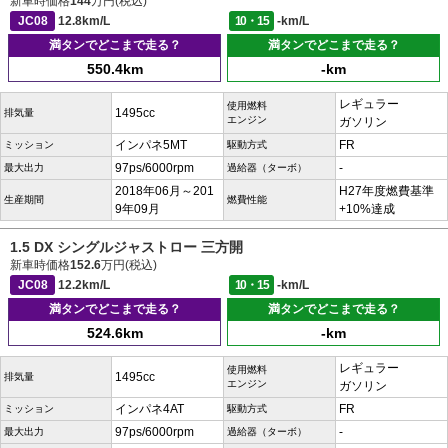
新車時価格
144
万円(税込)
JC08
12.8km/L
10・15
-km/L
満タンでどこまで走る？
満タンでどこまで走る？
550.4km
-km
レギュラー
使用燃料
1495cc
排気量
エンジン
ガソリン
インパネ5MT
FR
ミッション
駆動方式
97ps/6000rpm
-
最大出力
過給器（ターボ）
2018年06月～201
H27年度燃費基準
生産期間
燃費性能
9年09月
+10%達成
1.5 DX シングルジャストロー 三方開
新車時価格
152.6
万円(税込)
JC08
12.2km/L
10・15
-km/L
満タンでどこまで走る？
満タンでどこまで走る？
524.6km
-km
レギュラー
使用燃料
1495cc
排気量
エンジン
ガソリン
インパネ4AT
FR
ミッション
駆動方式
97ps/6000rpm
-
最大出力
過給器（ターボ）