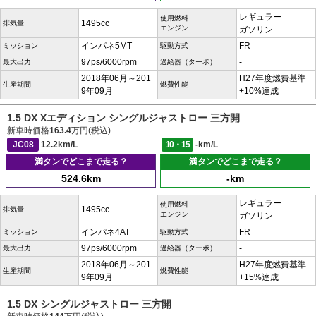
レギュラー
使用燃料
1495cc
排気量
エンジン
ガソリン
インパネ5MT
FR
ミッション
駆動方式
97ps/6000rpm
-
最大出力
過給器（ターボ）
2018年06月～201
H27年度燃費基準
生産期間
燃費性能
9年09月
+10%達成
1.5 DX Xエディション シングルジャストロー 三方開
新車時価格
163.4
万円(税込)
JC08
12.2km/L
10・15
-km/L
満タンでどこまで走る？
満タンでどこまで走る？
524.6km
-km
レギュラー
使用燃料
1495cc
排気量
エンジン
ガソリン
インパネ4AT
FR
ミッション
駆動方式
97ps/6000rpm
-
最大出力
過給器（ターボ）
2018年06月～201
H27年度燃費基準
生産期間
燃費性能
9年09月
+15%達成
1.5 DX シングルジャストロー 三方開