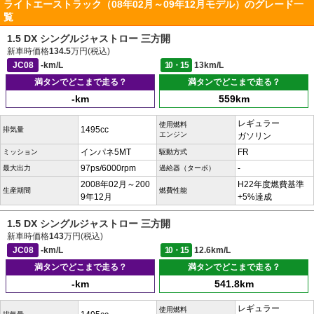
ライトエーストラック（08年02月～09年12月モデル）のグレード一
覧
1.5 DX シングルジャストロー 三方開
新車時価格
134.5
万円(税込)
JC08
-km/L
10・15
13km/L
満タンでどこまで走る？
満タンでどこまで走る？
-km
559km
レギュラー
使用燃料
1495cc
排気量
エンジン
ガソリン
インパネ5MT
FR
ミッション
駆動方式
97ps/6000rpm
-
最大出力
過給器（ターボ）
2008年02月～200
H22年度燃費基準
生産期間
燃費性能
9年12月
+5%達成
1.5 DX シングルジャストロー 三方開
新車時価格
143
万円(税込)
JC08
-km/L
10・15
12.6km/L
満タンでどこまで走る？
満タンでどこまで走る？
-km
541.8km
レギュラー
使用燃料