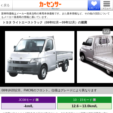
戻る
お気に入り
メニュー
新車時価格はメーカー発表当時の車両本体価格です。また基本情報など、その他の項目について
もメーカー発表時の情報に基いています。
トヨタ ライトエーストラック（08年02月～09年12月）の燃費
1/3
08年(H20)2月、FMC時のフロント。仕様はグレードにより異なります
JC08モード
10・15モード
-km/L
12.6～13.0km/L