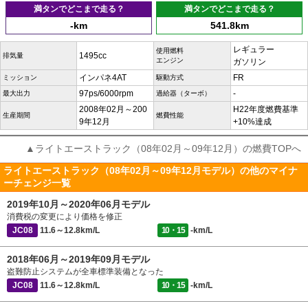
満タンでどこまで走る？
満タンでどこまで走る？
-km
541.8km
レギュラー
使用燃料
1495cc
排気量
エンジン
ガソリン
インパネ4AT
FR
ミッション
駆動方式
97ps/6000rpm
-
最大出力
過給器（ターボ）
2008年02月～200
H22年度燃費基準
生産期間
燃費性能
9年12月
+10%達成
▲ライトエーストラック（08年02月～09年12月）の燃費TOPへ
ライトエーストラック（08年02月～09年12月モデル）の他のマイナ
ーチェンジ一覧
2019年10月～2020年06月モデル
消費税の変更により価格を修正
JC08
11.6～12.8km/L
10・15
-km/L
2018年06月～2019年09月モデル
盗難防止システムが全車標準装備となった
JC08
11.6～12.8km/L
10・15
-km/L