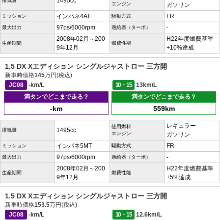
1495cc
排気量
エンジン
ガソリン
インパネ4AT
FR
ミッション
駆動方式
97ps/6000rpm
-
最大出力
過給器（ターボ）
2008年02月～200
H22年度燃費基準
生産期間
燃費性能
9年12月
+10%達成
1.5 DX Xエディション シングルジャストロー 三方開
新車時価格
145
万円(税込)
JC08
-km/L
10・15
13km/L
満タンでどこまで走る？
満タンでどこまで走る？
-km
559km
レギュラー
使用燃料
1495cc
排気量
エンジン
ガソリン
インパネ5MT
FR
ミッション
駆動方式
97ps/6000rpm
-
最大出力
過給器（ターボ）
2008年02月～200
H22年度燃費基準
生産期間
燃費性能
9年12月
+5%達成
1.5 DX Xエディション シングルジャストロー 三方開
新車時価格
153.5
万円(税込)
JC08
-km/L
10・15
12.6km/L