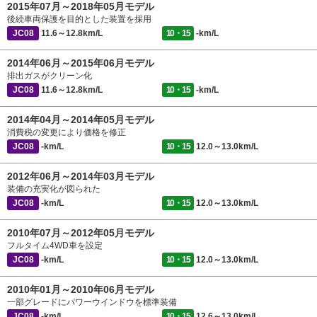
2015年07月～2018年05月モデル
後続車両保護を目的とした装置を採用
JC08
11.6～12.8km/L
10・15
-km/L
2014年06月～2015年06月モデル
排出ガスがクリーン化
JC08
11.6～12.8km/L
10・15
-km/L
2014年04月～2014年05月モデル
消費税の変更により価格を修正
JC08
-km/L
10・15
12.0～13.0km/L
2012年06月～2014年03月モデル
装備の充実化が図られた
JC08
-km/L
10・15
12.0～13.0km/L
2010年07月～2012年05月モデル
フルタイム4WD車を設定
JC08
-km/L
10・15
12.0～13.0km/L
2010年01月～2010年06月モデル
一部グレードにパワーウインドウを標準装備
JC08
-km/L
10・15
12.6～13.0km/L