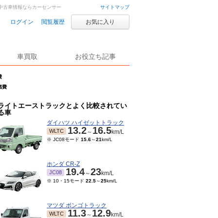
車・中古車情報ならカーセンサー
サイトマップ
ログイン
閲覧履歴
お気に入り
車買取
お役立ち記事
費
燃費
ライトエーストラックとよく比較されてい
る車
ダイハツ ハイゼットトラック
13.2
16.5
WLTC
～
km/L
※ JC08モード
15.6
～
21
km/L
ホンダ CR-Z
19.4
23
JC08
～
km/L
※ 10・15モード
22.5
～
25
km/L
マツダ ボンゴトラック
11.3
12.9
WLTC
～
km/L