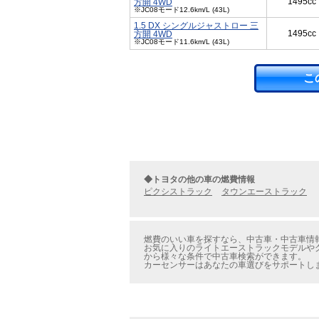
1495cc
方開 4WD
※JC08モード12.6km/L (43L)
1.5 DX シングルジャストロー 三
1495cc
方開 4WD
※JC08モード11.6km/L (43L)
こ
◆トヨタの他の車の燃費情報
ピクシストラック
タウンエーストラック
燃費のいい車を探すなら、中古車・中古車情報
お気に入りのライトエーストラックモデルやグ
から様々な条件で中古車検索ができます。
カーセンサーはあなたの車選びをサポートし