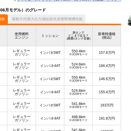
年06月モデル）のグレード
価格
駆動方式/最大出力/過給器/生産期間/燃費性能
満タンで
使用燃料
新車時価格
ミッション
どこまで走る？
エンジン
(税込)
(燃費xタンク容量)
レギュラー
550.4km
インパネ5MT
157.6
万円
ガソリン
※JC08モード
レギュラー
524.6km
インパネ4AT
166.4
万円
ガソリン
※JC08モード
レギュラー
550.4km
インパネ5MT
146.6
万円
ガソリン
※JC08モード
レギュラー
524.6km
インパネ4AT
155.4
万円
ガソリン
※JC08モード
レギュラー
541.8km
インパネ5MT
183
万円
ガソリン
※JC08モード
レギュラー
498.8km
インパネ4AT
191.8
万円
ガソリン
※JC08モード
レギュラー
541.8km