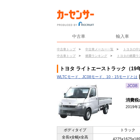
中古車
輸入車
中古車トップ
>
中古車メーカー一覧
>
トヨタの中
中古車トップ
>
燃費ランキング
>
トヨタの燃費ラ
トヨタ ライトエーストラック（19年
WLTCモード、JC08モード、10・15モードとは
JC08
消費税
2019
ボディタイプ
トラック
全長x全幅x全高
4275x1675x18