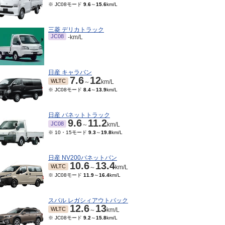
※ JC08モード
9.6
～
15.6
km/L
三菱 デリカトラック
JC08
-km/L
日産 キャラバン
7.6
12
WLTC
～
km/L
※ JC08モード
8.4
～
13.9
km/L
日産 バネットトラック
9.6
11.2
JC08
～
km/L
06～2014/03
2010/07～2012/05
2010/01～2010/06
200
※ 10・15モード
9.3
～
19.8
km/L
5モード
12
～
13
km/L
※ 10・15モード
12
～
13
km/L
※ 10・15モード
12.6
～
13
km/L
※ 10・
日産 NV200バネットバン
10.6
13.4
WLTC
～
km/L
※ JC08モード
11.9
～
16.4
km/L
スバル レガシィアウトバック
12.6
13
WLTC
～
km/L
※ JC08モード
9.2
～
15.8
km/L