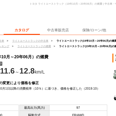
トヨタ ライトエーストラック（19年10月～20年06月）の燃費 | 中古
カタログ
中古車販売店
保険/ローン/他
古車
>
ライトエーストラックの中古車
>
ライトエーストラック(19年10月～20年06月)の燃
ンキング
>
ライトエーストラックの燃費
>
ライトエーストラック(19年10月～20年06月)の
10月～20年06月）の燃費
？
11.6
12.8
～
km/L
の変更により価格を修正
年10月1日以降の消費税率（10％）に基づき、価格を修正した（2019.10）
最高出力(馬力)
97
90
駆動方式
FR/4WD