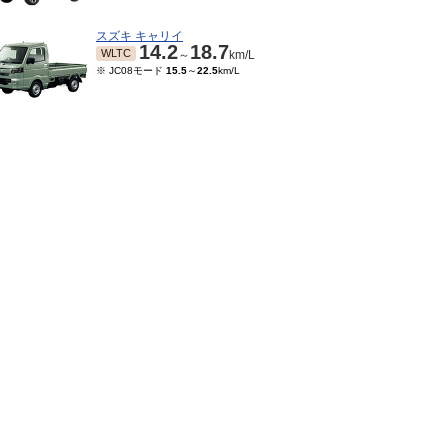
スズキ キャリイ
14.2
18.7
WLTC
～
km/L
※ JC08モード
15.5
～
22.5
km/L