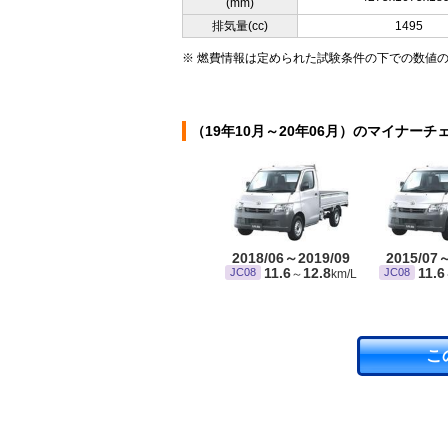
(mm)
排気量(cc)
1495
※ 燃費情報は定められた試験条件の下での数値
（19年10月～20年06月）のマイナーチ
2018/06～2019/09
2015/07
11.6
12.8
11.6
JC08
JC08
～
km/L
こ