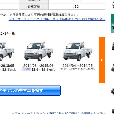
乗車定員
2名
のため、走行条件等により実際の燃料消費率は異なります。
ライトエーストラック（19年10月～20年06月）のカタログ情報を見る
ェンジ一覧
▶
～2018/05
2014/06～2015/06
2014/04～2014/05
2012/
※ 10・15モード
12
～
13
km/L
※ 10・1
12.8
11.6
12.8
JC08
～
km/L
～
km/L
のモデルの中古車を探す
ライトエーストラック（19年10月～20年06月）の燃費・トップヘ