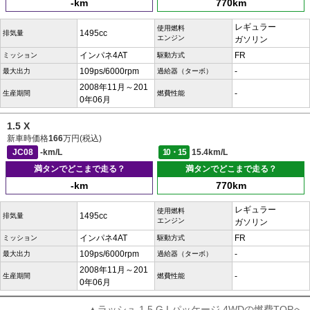
-km
770km
レギュラー
使用燃料
1495cc
排気量
エンジン
ガソリン
インパネ4AT
FR
ミッション
駆動方式
109ps/6000rpm
-
最大出力
過給器（ターボ）
2008年11月～201
-
生産期間
燃費性能
0年06月
1.5 X
新車時価格
166
万円(税込)
JC08
-km/L
10・15
15.4km/L
満タンでどこまで走る？
満タンでどこまで走る？
-km
770km
レギュラー
使用燃料
1495cc
排気量
エンジン
ガソリン
インパネ4AT
FR
ミッション
駆動方式
109ps/6000rpm
-
最大出力
過給器（ターボ）
2008年11月～201
-
生産期間
燃費性能
0年06月
▲ラッシュ 1.5 G Lパッケージ 4WDの燃費TOPへ