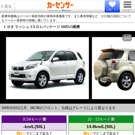
戻る
お気に入り
メニュー
新車時価格はメーカー発表当時の車両本体価格です。また基本情報など、その他の項目について
もメーカー発表時の情報に基いています。
トヨタ ラッシュ 1.5 G Lパッケージ 4WDの燃費
1/3
08年(H20)11月、MC時のフロント。仕様はグレードにより異なります
JC08モード
10・15モード
-km/L(50L)
14.8km/L(50L)
満タン
でどこまで走る？
満タン
でどこまで走る？