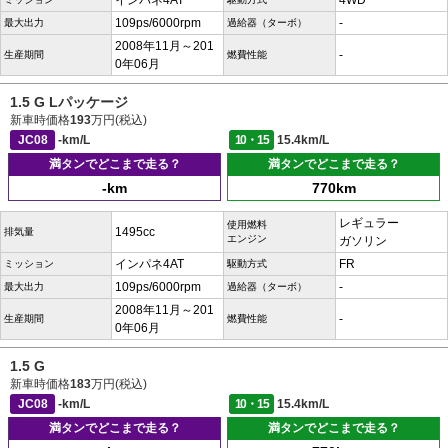
インパネ4AT
4WD
109ps/6000rpm
-
最大出力
過給器（ターボ）
2008年11月～201
-
生産期間
燃費性能
0年06月
1.5 G Lパッケージ
新車時価格
193
万円(税込)
JC08
-km/L
10・15
15.4km/L
満タンでどこまで走る？
満タンでどこまで走る？
-km
770km
レギュラー
使用燃料
1495cc
排気量
エンジン
ガソリン
インパネ4AT
FR
ミッション
駆動方式
109ps/6000rpm
-
最大出力
過給器（ターボ）
2008年11月～201
-
生産期間
燃費性能
0年06月
1.5 G
新車時価格
183
万円(税込)
JC08
-km/L
10・15
15.4km/L
満タンでどこまで走る？
満タンでどこまで走る？