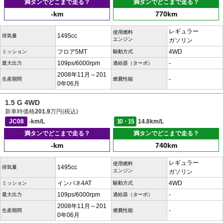
満タンでどこまで走る？
満タンでどこまで走る？
-km
770km
レギュラー
使用燃料
1495cc
排気量
エンジン
ガソリン
フロア5MT
4WD
ミッション
駆動方式
109ps/6000rpm
-
最大出力
過給器（ターボ）
2008年11月～201
-
生産期間
燃費性能
0年06月
1.5 G 4WD
新車時価格
201.9
万円(税込)
JC08
-km/L
10・15
14.8km/L
満タンでどこまで走る？
満タンでどこまで走る？
-km
740km
レギュラー
使用燃料
1495cc
排気量
エンジン
ガソリン
インパネ4AT
4WD
ミッション
駆動方式
109ps/6000rpm
-
最大出力
過給器（ターボ）
2008年11月～201
-
生産期間
燃費性能
0年06月