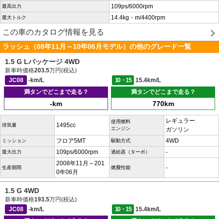
109ps/6000rpm
最高出力
14.4kg・m/4400rpm
最大トルク
この車のカタログ情報を見る
ラッシュ（08年11月～10年06月モデル）の他のグレード一覧
1.5 G Lパッケージ 4WD
新車時価格
203.5
万円(税込)
JC08
-km/L
10・15
15.4km/L
満タンでどこまで走る？
満タンでどこまで走る？
-km
770km
レギュラー
使用燃料
1495cc
排気量
エンジン
ガソリン
フロア5MT
4WD
ミッション
駆動方式
109ps/6000rpm
-
最大出力
過給器（ターボ）
2008年11月～201
-
生産期間
燃費性能
0年06月
1.5 G 4WD
新車時価格
193.5
万円(税込)
JC08
-km/L
10・15
15.4km/L