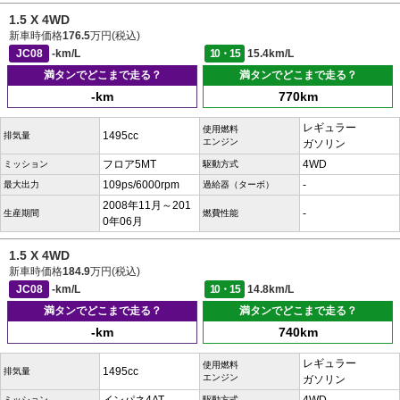
1.5 X 4WD
新車時価格
176.5
万円(税込)
JC08
-km/L
10・15
15.4km/L
満タンでどこまで走る？
満タンでどこまで走る？
-km
770km
レギュラー
使用燃料
1495cc
排気量
エンジン
ガソリン
フロア5MT
4WD
ミッション
駆動方式
109ps/6000rpm
-
最大出力
過給器（ターボ）
2008年11月～201
-
生産期間
燃費性能
0年06月
1.5 X 4WD
新車時価格
184.9
万円(税込)
JC08
-km/L
10・15
14.8km/L
満タンでどこまで走る？
満タンでどこまで走る？
-km
740km
レギュラー
使用燃料
1495cc
排気量
エンジン
ガソリン
ミッション
駆動方式