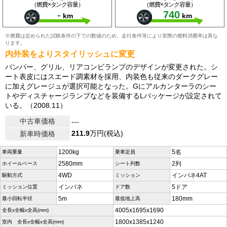
（燃費×タンク容量）
（燃費×タンク容量）
-
740
km
km
※燃費は定められた試験条件の下での数値のため、走行条件等により実際の燃料消費率は異な
ります。
内外装をよりスタイリッシュに変更
バンパー、グリル、リアコンビランプのデザインが変更された。シ
ート表皮にはスエード調素材を採用、内装色も従来のダークグレー
に加えグレージュが選択可能となった。Gにアルカンターラのシー
トやディスチャージランプなどを装備するLパッケージが設定されて
いる。（2008.11）
中古車価格
---
211.9
万円(税込)
新車時価格
1200kg
5名
車両重量
乗車定員
2580mm
2列
ホイールベース
シート列数
4WD
インパネ4AT
駆動方式
ミッション
インパネ
5ドア
ミッション位置
ドア数
5m
180mm
最小回転半径
最低地上高
4005x1695x1690
全長x全幅x全高(mm)
1800x1385x1240
室内 全長x全幅x全高(mm)