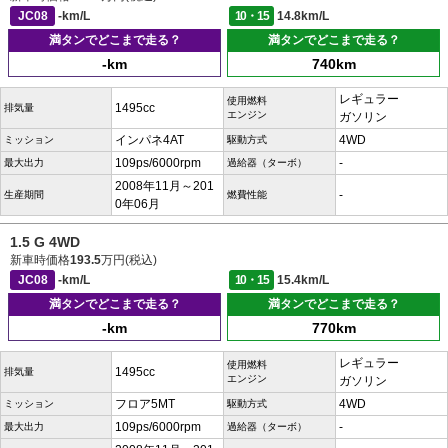
JC08
-km/L
10・15
14.8km/L
満タンでどこまで走る？
満タンでどこまで走る？
-km
740km
レギュラー
使用燃料
1495cc
排気量
エンジン
ガソリン
インパネ4AT
4WD
ミッション
駆動方式
109ps/6000rpm
-
最大出力
過給器（ターボ）
2008年11月～201
-
生産期間
燃費性能
0年06月
1.5 G 4WD
新車時価格
193.5
万円(税込)
JC08
-km/L
10・15
15.4km/L
満タンでどこまで走る？
満タンでどこまで走る？
-km
770km
レギュラー
使用燃料
1495cc
排気量
エンジン
ガソリン
フロア5MT
4WD
ミッション
駆動方式
109ps/6000rpm
-
最大出力
過給器（ターボ）