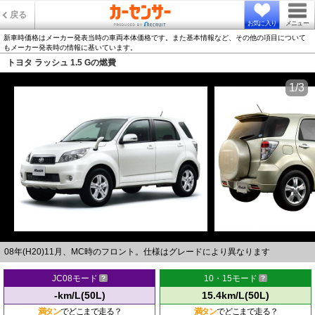
戻る
お気に入り
メニュー
新車時価格はメーカー発表当時の車両本体価格です。また基本情報など、その他の項目について
もメーカー発表時の情報に基いています。
トヨタ ラッシュ 1.5 Gの燃費
1/3
08年(H20)11月、MC時のフロント。仕様はグレードにより異なります
JC08モード
10・15モード
-km/L(50L)
15.4km/L(50L)
満タン
でどこまで走る？
満タン
でどこまで走る？