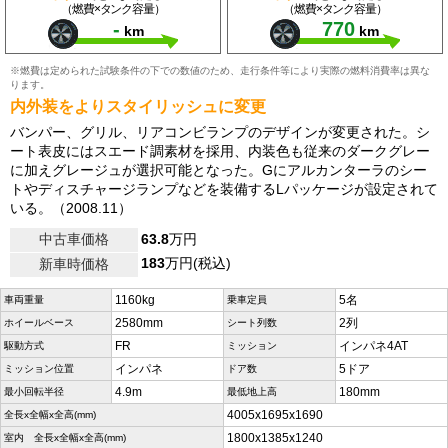
（燃費×タンク容量）
（燃費×タンク容量）
-
770
km
km
※燃費は定められた試験条件の下での数値のため、走行条件等により実際の燃料消費率は異な
ります。
内外装をよりスタイリッシュに変更
バンパー、グリル、リアコンビランプのデザインが変更された。シ
ート表皮にはスエード調素材を採用、内装色も従来のダークグレー
に加えグレージュが選択可能となった。Gにアルカンターラのシー
トやディスチャージランプなどを装備するLパッケージが設定されて
いる。（2008.11）
中古車価格
63.8
万円
183
万円(税込)
新車時価格
1160kg
5名
車両重量
乗車定員
2580mm
2列
ホイールベース
シート列数
FR
インパネ4AT
駆動方式
ミッション
インパネ
5ドア
ミッション位置
ドア数
4.9m
180mm
最小回転半径
最低地上高
4005x1695x1690
全長x全幅x全高(mm)
1800x1385x1240
室内 全長x全幅x全高(mm)