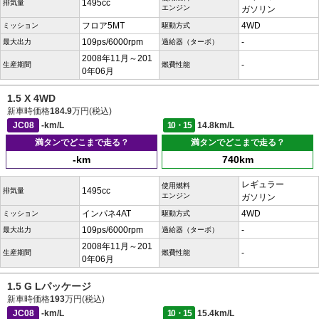
1495cc
排気量
エンジン
ガソリン
フロア5MT
4WD
ミッション
駆動方式
109ps/6000rpm
-
最大出力
過給器（ターボ）
2008年11月～201
-
生産期間
燃費性能
0年06月
1.5 X 4WD
新車時価格
184.9
万円(税込)
JC08
-km/L
10・15
14.8km/L
満タンでどこまで走る？
満タンでどこまで走る？
-km
740km
レギュラー
使用燃料
1495cc
排気量
エンジン
ガソリン
インパネ4AT
4WD
ミッション
駆動方式
109ps/6000rpm
-
最大出力
過給器（ターボ）
2008年11月～201
-
生産期間
燃費性能
0年06月
1.5 G Lパッケージ
新車時価格
193
万円(税込)
JC08
-km/L
10・15
15.4km/L