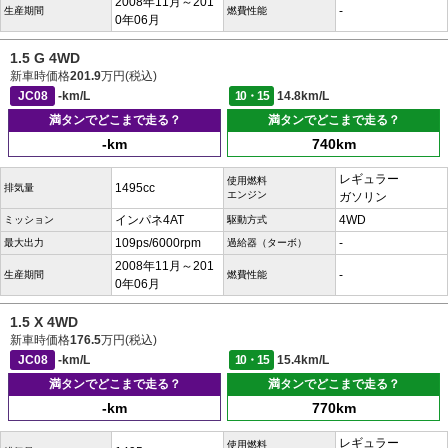
2008年11月～201
-
生産期間
燃費性能
0年06月
1.5 G 4WD
新車時価格
201.9
万円(税込)
JC08
-km/L
10・15
14.8km/L
満タンでどこまで走る？
満タンでどこまで走る？
-km
740km
レギュラー
使用燃料
1495cc
排気量
エンジン
ガソリン
インパネ4AT
4WD
ミッション
駆動方式
109ps/6000rpm
-
最大出力
過給器（ターボ）
2008年11月～201
-
生産期間
燃費性能
0年06月
1.5 X 4WD
新車時価格
176.5
万円(税込)
JC08
-km/L
10・15
15.4km/L
満タンでどこまで走る？
満タンでどこまで走る？
-km
770km
レギュラー
使用燃料