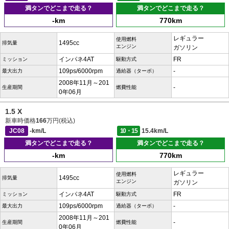
満タンでどこまで走る？
満タンでどこまで走る？
-km
770km
レギュラー
使用燃料
1495cc
排気量
エンジン
ガソリン
インパネ4AT
FR
ミッション
駆動方式
109ps/6000rpm
-
最大出力
過給器（ターボ）
2008年11月～201
-
生産期間
燃費性能
0年06月
1.5 X
新車時価格
166
万円(税込)
JC08
-km/L
10・15
15.4km/L
満タンでどこまで走る？
満タンでどこまで走る？
-km
770km
レギュラー
使用燃料
1495cc
排気量
エンジン
ガソリン
インパネ4AT
FR
ミッション
駆動方式
109ps/6000rpm
-
最大出力
過給器（ターボ）
2008年11月～201
-
生産期間
燃費性能
0年06月