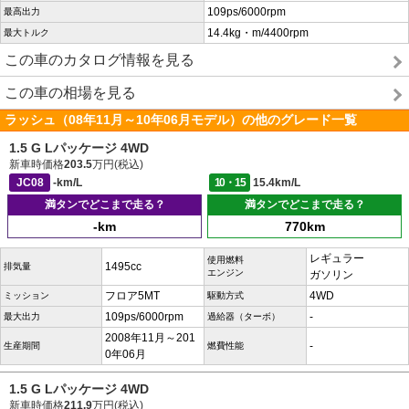
109ps/6000rpm
最高出力
14.4kg・m/4400rpm
最大トルク
この車のカタログ情報を見る
この車の相場を見る
ラッシュ（08年11月～10年06月モデル）の他のグレード一覧
1.5 G Lパッケージ 4WD
新車時価格
203.5
万円(税込)
JC08
-km/L
10・15
15.4km/L
満タンでどこまで走る？
満タンでどこまで走る？
-km
770km
レギュラー
使用燃料
1495cc
排気量
エンジン
ガソリン
フロア5MT
4WD
ミッション
駆動方式
109ps/6000rpm
-
最大出力
過給器（ターボ）
2008年11月～201
-
生産期間
燃費性能
0年06月
1.5 G Lパッケージ 4WD
新車時価格
211.9
万円(税込)