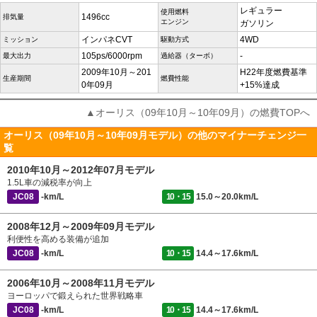
レギュラー
使用燃料
1496cc
排気量
エンジン
ガソリン
インパネCVT
4WD
ミッション
駆動方式
105ps/6000rpm
-
最大出力
過給器（ターボ）
2009年10月～201
H22年度燃費基準
生産期間
燃費性能
0年09月
+15%達成
▲オーリス（09年10月～10年09月）の燃費TOPへ
オーリス（09年10月～10年09月モデル）の他のマイナーチェンジ一
覧
2010年10月～2012年07月モデル
1.5L車の減税率が向上
JC08
-km/L
10・15
15.0～20.0km/L
2008年12月～2009年09月モデル
利便性を高める装備が追加
JC08
-km/L
10・15
14.4～17.6km/L
2006年10月～2008年11月モデル
ヨーロッパで鍛えられた世界戦略車
JC08
-km/L
10・15
14.4～17.6km/L