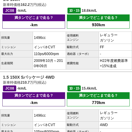
新車時価格
162.2
万円(税込)
JC08
-km/L
10・15
18.6km/L
満タンでどこまで走る？
満タンでどこまで走る？
-km
930km
レギュラー
使用燃料
1496cc
排気量
エンジン
ガソリン
インパネCVT
FF
ミッション
駆動方式
110ps/6000rpm
-
最大出力
過給器（ターボ）
2009年10月～201
H22年度燃費基準
生産期間
燃費性能
0年09月
+15%達成
1.5 150X Sパッケージ 4WD
新車時価格
210.7
万円(税込)
JC08
-km/L
10・15
15.4km/L
満タンでどこまで走る？
満タンでどこまで走る？
-km
770km
レギュラー
使用燃料
1496cc
排気量
エンジン
ガソリン
インパネCVT
4WD
ミッション
駆動方式
105ps/6000rpm
-
最大出力
過給器（ターボ）