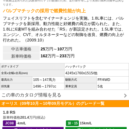
※燃費は定められた試験条件の下での数値のため、走行条件等により実際の燃料消費率は異な
ります。
バルブマチックの採用で燃費性能が向上
フェイスリフトを含むマイナーチェンジを実施。1.8L車には、バル
ブマチックを新採用。動力性能と好燃費の両立が図られた。また、
1.8Lに6速MTを組み合わせた「RS」が新設定された。1.5L車では、
エンジン、CVT、オルタネーターなどの制御を改良、燃費の向上が
行われた。（2009.10）
中古車価格
25
万円～
107
万円
162
万円～
233
万円
新車時価格
ハッチバック
ボディタイプ
4245x1760x1515/他
全長x全幅x全高(mm)
105～147馬力
FF/4WD
最高出力
駆動方式
1496～1797cc
5名
排気量
乗車定員
この車のカタログ情報を見る
オーリス（09年10月～10年09月モデル）のグレード一覧
1.8 RS
新車時価格
201.4
万円(税込)
JC08
-km/L
10・15
15km/L