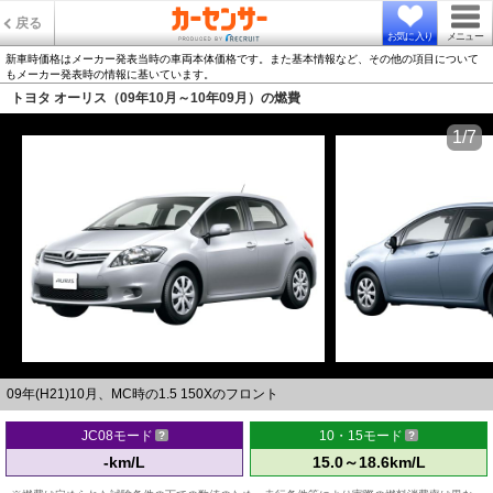
戻る
お気に入り
メニュー
新車時価格はメーカー発表当時の車両本体価格です。また基本情報など、その他の項目について
もメーカー発表時の情報に基いています。
トヨタ オーリス（09年10月～10年09月）の燃費
1/7
09年(H21)10月、MC時の1.5 150Xのフロント
JC08モード
10・15モード
-km/L
15.0～18.6km/L