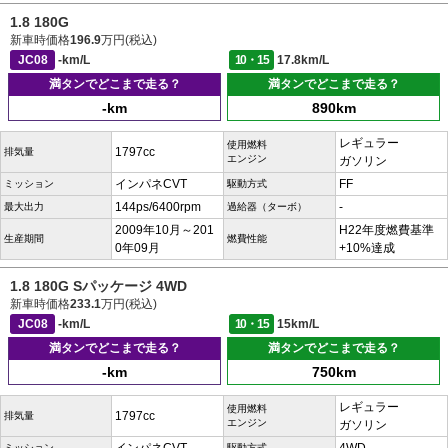
1.8 180G
新車時価格
196.9
万円(税込)
JC08
-km/L
10・15
17.8km/L
満タンでどこまで走る？
満タンでどこまで走る？
-km
890km
レギュラー
使用燃料
1797cc
排気量
エンジン
ガソリン
インパネCVT
FF
ミッション
駆動方式
144ps/6400rpm
-
最大出力
過給器（ターボ）
2009年10月～201
H22年度燃費基準
生産期間
燃費性能
0年09月
+10%達成
1.8 180G Sパッケージ 4WD
新車時価格
233.1
万円(税込)
JC08
-km/L
10・15
15km/L
満タンでどこまで走る？
満タンでどこまで走る？
-km
750km
レギュラー
使用燃料
1797cc
排気量
エンジン
ガソリン
ミッション
駆動方式