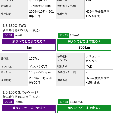
インパネCVT
4WD
136ps/6400rpm
-
最大出力
過給器（ターボ）
2009年10月～201
H22年度燃費基準
生産期間
燃費性能
0年09月
+15%達成
1.8 180G 4WD
新車時価格
215.8
万円(税込)
JC08
-km/L
10・15
15km/L
満タンでどこまで走る？
満タンでどこまで走る？
-km
750km
レギュラー
使用燃料
1797cc
排気量
エンジン
ガソリン
インパネCVT
4WD
ミッション
駆動方式
136ps/6400rpm
-
最大出力
過給器（ターボ）
2009年10月～201
H22年度燃費基準
生産期間
燃費性能
0年09月
+15%達成
1.5 150X Sパッケージ
新車時価格
191.8
万円(税込)
JC08
-km/L
10・15
18.6km/L
満タンでどこまで走る？
満タンでどこまで走る？