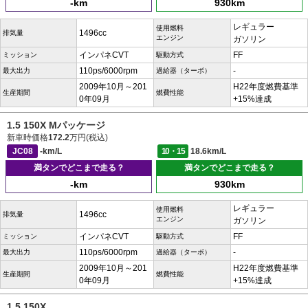
-km
930km
レギュラー
使用燃料
1496cc
排気量
エンジン
ガソリン
インパネCVT
FF
ミッション
駆動方式
110ps/6000rpm
-
最大出力
過給器（ターボ）
2009年10月～201
H22年度燃費基準
生産期間
燃費性能
0年09月
+15%達成
1.5 150X Mパッケージ
新車時価格
172.2
万円(税込)
JC08
-km/L
10・15
18.6km/L
満タンでどこまで走る？
満タンでどこまで走る？
-km
930km
レギュラー
使用燃料
1496cc
排気量
エンジン
ガソリン
インパネCVT
FF
ミッション
駆動方式
110ps/6000rpm
-
最大出力
過給器（ターボ）
2009年10月～201
H22年度燃費基準
生産期間
燃費性能
0年09月
+15%達成
1.5 150X