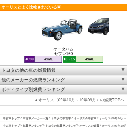
オーリスとよく比較されている車
ケータハム
セブン160
JC08
-km/L
10・15
-km/L
トヨタの他の車の燃費情報
他のメーカーの燃費ランキング
ボディタイプ別燃費ランキング
▲オーリス（09年10月～10年09月）の燃費TOPへ
中古車トップ
中古車メーカー一覧
トヨタの中古車
オーリスの中古車
オーリス(09年10月～
中古車トップ
燃費ランキング
トヨタの燃費ランキング
オーリスの燃費
オーリス(09年10月