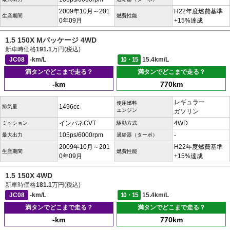
2009年10月～201
H22年度燃費基準
生産期間
燃費性能
0年09月
+15%達成
1.5 150X Mパッケージ 4WD
新車時価格
191.1
万円(税込)
JC08
-km/L
10・15
15.4km/L
満タンでどこまで走る？
満タンでどこまで走る？
-km
770km
レギュラー
使用燃料
1496cc
排気量
エンジン
ガソリン
インパネCVT
4WD
ミッション
駆動方式
105ps/6000rpm
-
最大出力
過給器（ターボ）
2009年10月～201
H22年度燃費基準
生産期間
燃費性能
0年09月
+15%達成
1.5 150X 4WD
新車時価格
181.1
万円(税込)
JC08
-km/L
10・15
15.4km/L
満タンでどこまで走る？
満タンでどこまで走る？
-km
770km