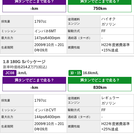
満タンでどこまで走る？
満タンでどこまで走る？
-km
750km
ハイオク
使用燃料
1797cc
排気量
エンジン
ガソリン
インパネ6MT
FF
ミッション
駆動方式
147ps/6400rpm
-
最大出力
過給器（ターボ）
2009年10月～201
H22年度燃費基準
生産期間
燃費性能
0年09月
+15%達成
1.8 180G Sパッケージ
新車時価格
214.2
万円(税込)
JC08
-km/L
10・15
16.6km/L
満タンでどこまで走る？
満タンでどこまで走る？
-km
830km
レギュラー
使用燃料
1797cc
排気量
エンジン
ガソリン
インパネCVT
FF
ミッション
駆動方式
144ps/6400rpm
-
最大出力
過給器（ターボ）
2009年10月～201
H22年度燃費基準
生産期間
燃費性能
0年09月
+25%達成