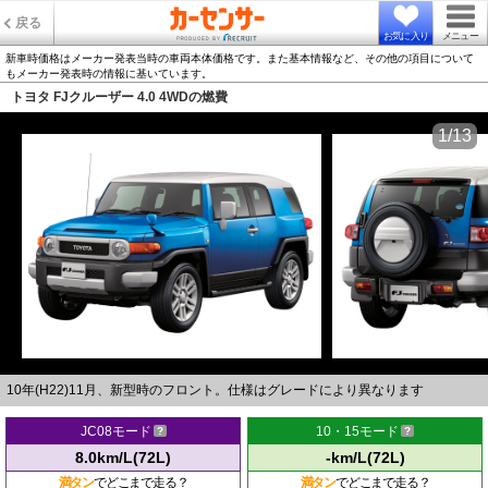
戻る
お気に入り
メニュー
新車時価格はメーカー発表当時の車両本体価格です。また基本情報など、その他の項目について
もメーカー発表時の情報に基いています。
トヨタ FJクルーザー 4.0 4WDの燃費
1/13
10年(H22)11月、新型時のフロント。仕様はグレードにより異なります
JC08モード
10・15モード
8.0km/L(72L)
-km/L(72L)
満タン
でどこまで走る？
満タン
でどこまで走る？