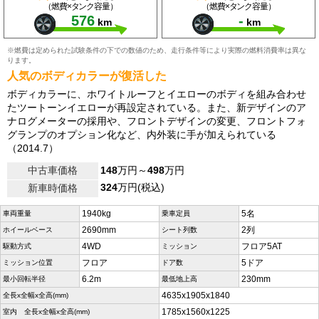
（燃費×タンク容量）
（燃費×タンク容量）
576
-
km
km
※燃費は定められた試験条件の下での数値のため、走行条件等により実際の燃料消費率は異な
ります。
人気のボディカラーが復活した
ボディカラーに、ホワイトルーフとイエローのボディを組み合わせ
たツートーンイエローが再設定されている。また、新デザインのア
ナログメーターの採用や、フロントデザインの変更、フロントフォ
グランプのオプション化など、内外装に手が加えられている
（2014.7）
中古車価格
148
万円～
498
万円
324
万円(税込)
新車時価格
1940kg
5名
車両重量
乗車定員
2690mm
2列
ホイールベース
シート列数
4WD
フロア5AT
駆動方式
ミッション
フロア
5ドア
ミッション位置
ドア数
6.2m
230mm
最小回転半径
最低地上高
4635x1905x1840
全長x全幅x全高(mm)
1785x1560x1225
室内 全長x全幅x全高(mm)