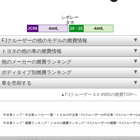
シボレー
タホ
JC08
-km/L
10・15
-km/L
FJクルーザーの他のモデルの燃費情報
トヨタの他の車の燃費情報
他のメーカーの燃費ランキング
ボディタイプ別燃費ランキング
車を売却する
▲FJクルーザー 4.0 4WDの燃費TOPへ
中古車トップ
中古車メーカー一覧
トヨタの中古車
FJクルーザーの中古車
FJクルーザー(1
中古車トップ
燃費ランキング
トヨタの燃費ランキング
FJクルーザーの燃費
FJクルーザー(