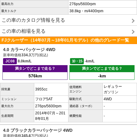
276ps/5600rpm
最高出力
38.8kg・m/4400rpm
最大トルク
この車のカタログ情報を見る
この車の相場を見る
FJクルーザー（14年07月～18年01月モデル）の他のグレード一覧
4.0 カラーパッケージ 4WD
新車時価格
334.3
万円(税込)
JC08
8.0km/L
10・15
-km/L
満タンでどこまで走る？
満タンでどこまで走る？
576km
-km
レギュラー
使用燃料
3955cc
排気量
エンジン
ガソリン
フロア5AT
4WD
ミッション
駆動方式
276ps/5600rpm
-
最大出力
過給器（ターボ）
2014年07月～201
-
生産期間
燃費性能
8年01月
4.0 ブラックカラーパッケージ 4WD
新車時価格
345.6
万円(税込)