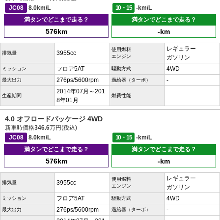
JC08
8.0km/L
10・15
-km/L
満タンでどこまで走る？
満タンでどこまで走る？
576km
-km
レギュラー
使用燃料
3955cc
排気量
エンジン
ガソリン
フロア5AT
4WD
ミッション
駆動方式
276ps/5600rpm
-
最大出力
過給器（ターボ）
2014年07月～201
-
生産期間
燃費性能
8年01月
4.0 オフロードパッケージ 4WD
新車時価格
346.6
万円(税込)
JC08
8.0km/L
10・15
-km/L
満タンでどこまで走る？
満タンでどこまで走る？
576km
-km
レギュラー
使用燃料
3955cc
排気量
エンジン
ガソリン
フロア5AT
4WD
ミッション
駆動方式
276ps/5600rpm
-
最大出力
過給器（ターボ）