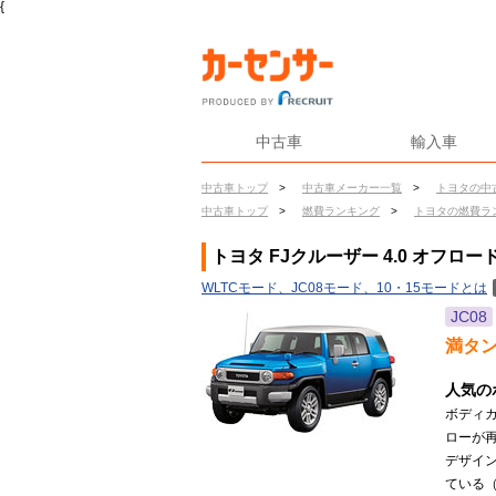
{
中古車
輸入車
中古車トップ
>
中古車メーカー一覧
>
トヨタの中
中古車トップ
>
燃費ランキング
>
トヨタの燃費ラ
トヨタ FJクルーザー 4.0 オフロ
WLTCモード、JC08モード、10・15モードとは
JC08
満タ
人気の
ボディ
ローが
デザイ
ている（2