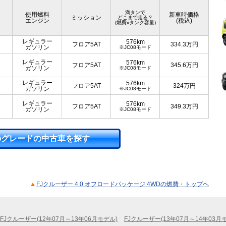
満タンで
使用燃料
新車時価格
ミッション
どこまで走る？
エンジン
(税込)
(燃費xタンク容量)
レギュラー
576km
フロア5AT
334.3
万円
ガソリン
※JC08モード
レギュラー
576km
フロア5AT
345.6
万円
ガソリン
※JC08モード
レギュラー
576km
フロア5AT
324
万円
ガソリン
※JC08モード
レギュラー
576km
フロア5AT
349.3
万円
ガソリン
※JC08モード
のグレードの中古車を探す
FJクルーザー 4.0 オフロードパッケージ 4WDの燃費・トップヘ
FJクルーザー(12年07月～13年06月モデル)
FJクルーザー(13年07月～14年03月