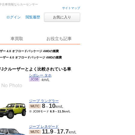
車・中古車情報ならカーセンサー
サイトマップ
ログイン
閲覧履歴
お気に入り
車買取
お役立ち記事
ザー 4.0 オフロードパッケージ 4WDの燃費
ーザー 4.0 オフロードパッケージ 4WDの燃費
FJクルーザーとよく比較されている車
シボレー タホ
JC08
-km/L
ジープ ラングラー
8
10
WLTC
～
km/L
※ JC08モード
6.9
～
11.5
km/L
ジープ レネゲード
11.9
17.7
WLTC
～
km/L