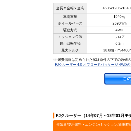
全長 x 全幅 x 全高
4635x1905x184
車両重量
1940kg
ホイールベース
2690mm
駆動方式
4WD
ミッション位置
フロア
最小回転半径
6.2m
最大トルク
38.8kg・m/4400
※ 燃費情報は定められた試験条件の下での数値
FJクルーザー 4.0 オフロードパッケージ 4W
こ
FJクルーザー（14年07月～18年01月
排気量/使用燃料・エンジン/ミッション/新車時