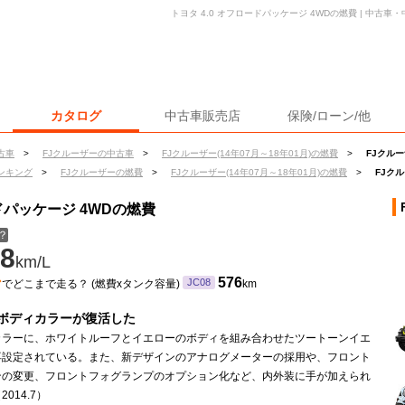
トヨタ 4.0 オフロードパッケージ 4WDの燃費 | 中古
カタログ
中古車販売店
保険/ローン/他
古車
>
FJクルーザーの中古車
>
FJクルーザー(14年07月～18年01月)の燃費
>
FJクルー
ンキング
>
FJクルーザーの燃費
>
FJクルーザー(14年07月～18年01月)の燃費
>
FJクル
ードパッケージ 4WDの燃費
？
8
km/L
ン
576
JC08
でどこまで走る？ (燃費xタンク容量)
km
ボディカラーが復活した
カラーに、ホワイトルーフとイエローのボディを組み合わせたツートーンイエ
再設定されている。また、新デザインのアナログメーターの採用や、フロント
ンの変更、フロントフォグランプのオプション化など、内外装に手が加えられ
014.7）