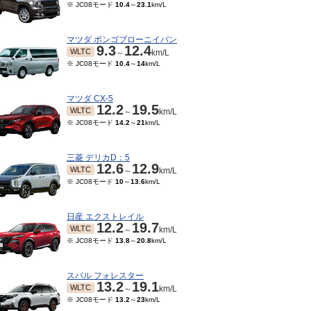
※ JC08モード
10.4
～
23.1
km/L
マツダ ボンゴブローニイバン
9.3
12.4
WLTC
～
km/L
※ JC08モード
10.4
～
14
km/L
マツダ CX-5
12.2
19.5
WLTC
～
km/L
※ JC08モード
14.2
～
21
km/L
三菱 デリカD：5
12.6
12.9
WLTC
～
km/L
※ JC08モード
10
～
13.6
km/L
日産 エクストレイル
12.2
19.7
WLTC
～
km/L
※ JC08モード
13.8
～
20.8
km/L
スバル フォレスター
13.2
19.1
WLTC
～
km/L
※ JC08モード
13.2
～
23
km/L