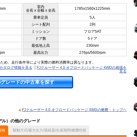
室内
0mm
1785x1560x1225mm
全長 x 全幅 x 全高
乗車定員
5人
シート配列
2列
ミッション
フロア5AT
ドア数
5ドア
最低地上高
230mm
rpm
最高出力
276ps/5600rpm
のため、走行条件等により実際の燃料消費率は異なります。
Dのカタログ情報を見る
FJクルーザー 4.0 オフロードパッケージ 4WDの相場を
見る
のグレードの中古車を探す
FJクルーザー 4.0 オフロードパッケージ 4WDの燃費・トップヘ
モデル）の他のグレード
価格
駆動方式/最大出力/過給器/生産期間/燃費性能