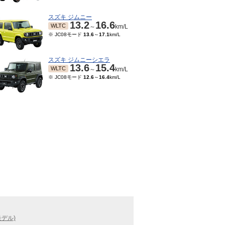
スズキ ジムニー
13.2
16.6
WLTC
～
km/L
※ JC08モード
13.6
～
17.1
km/L
スズキ ジムニーシエラ
13.6
15.4
WLTC
～
km/L
※ JC08モード
12.6
～
16.4
km/L
モデル)