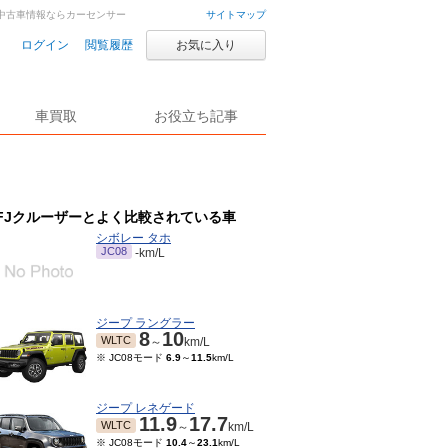
車・中古車情報ならカーセンサー
サイトマップ
ログイン
閲覧履歴
お気に入り
車買取
お役立ち記事
FJクルーザーとよく比較されている車
シボレー タホ
JC08
-km/L
ジープ ラングラー
8
10
WLTC
～
km/L
※ JC08モード
6.9
～
11.5
km/L
ジープ レネゲード
11.9
17.7
WLTC
～
km/L
※ JC08モード
10.4
～
23.1
km/L