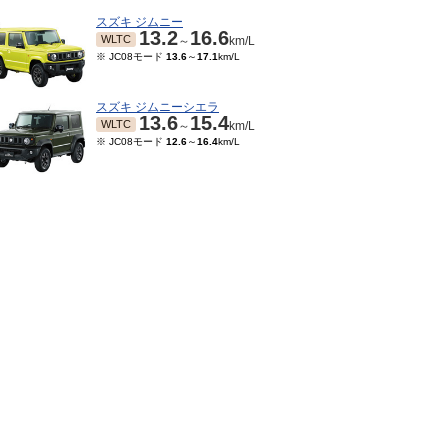
スズキ ジムニー
13.2
16.6
WLTC
～
km/L
※ JC08モード
13.6
～
17.1
km/L
スズキ ジムニーシエラ
13.6
15.4
WLTC
～
km/L
※ JC08モード
12.6
～
16.4
km/L