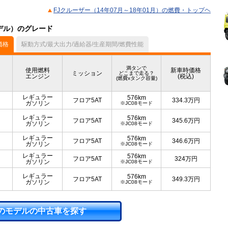
FJクルーザー（14年07月～18年01月）の燃費・トップヘ
モデル）のグレード
価格
駆動方式/最大出力/過給器/生産期間/燃費性能
満タンで
使用燃料
新車時価格
ミッション
どこまで走る？
エンジン
(税込)
(燃費xタンク容量)
レギュラー
576km
フロア5AT
334.3
万円
ガソリン
※JC08モード
レギュラー
576km
フロア5AT
345.6
万円
ガソリン
※JC08モード
レギュラー
576km
フロア5AT
346.6
万円
ガソリン
※JC08モード
レギュラー
576km
フロア5AT
324
万円
ガソリン
※JC08モード
レギュラー
576km
フロア5AT
349.3
万円
ガソリン
※JC08モード
のモデルの中古車を探す