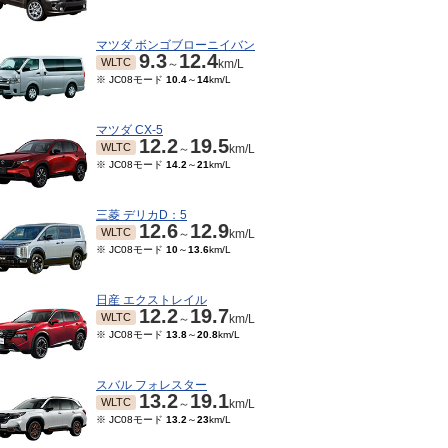
マツダ ボンゴブローニイバン
9.3
12.4
WLTC
～
km/L
※ JC08モード
10.4
～
14
km/L
マツダ CX-5
12.2
19.5
WLTC
～
km/L
※ JC08モード
14.2
～
21
km/L
三菱 デリカD：5
12.6
12.9
WLTC
～
km/L
※ JC08モード
10
～
13.6
km/L
日産 エクストレイル
12.2
19.7
WLTC
～
km/L
※ JC08モード
13.8
～
20.8
km/L
スバル フォレスター
13.2
19.1
WLTC
～
km/L
※ JC08モード
13.2
～
23
km/L