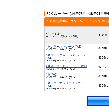
FJクルーザー（14年07月～18年01月
排気量/使用燃料・エンジン/ミッション/新車時
グレード名
排気量
WLTCモード燃費(タンク容量)
4.0 カラーパッケージ 4WD
3955cc
※JC08モード8km/L (72L)
4.0 ブラックカラーパッケージ
3955cc
4WD
※JC08モード8km/L (72L)
4.0 オフロードパッケージ 4WD
3955cc
※JC08モード8km/L (72L)
4.0 4WD
3955cc
※JC08モード8km/L (72L)
4.0 ファイナル エディション
3955cc
4WD
※JC08モード8km/L (72L)
こ