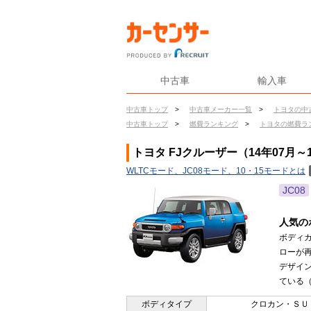
中古車
輸入車
中古車トップ
>
中古車メーカー一覧
>
トヨタの中
中古車トップ
>
燃費ランキング
>
トヨタの燃費ラ
トヨタ FJクルーザー（14年07月～
WLTCモード、JC08モード、10・15モードとは
JC08
人気の
ボディ
ローが
デザイ
ている（2
ボディタイプ
クロカン・ＳＵ