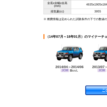
全長x全幅x全高
4635x1905x18
(mm)
排気量(cc)
3955
※ 燃費情報は定められた試験条件の下での数値
（14年07月～18年01月）のマイナーチ
2014/04～2014/06
2013/07
8
JC08
JC08
km/L
こ