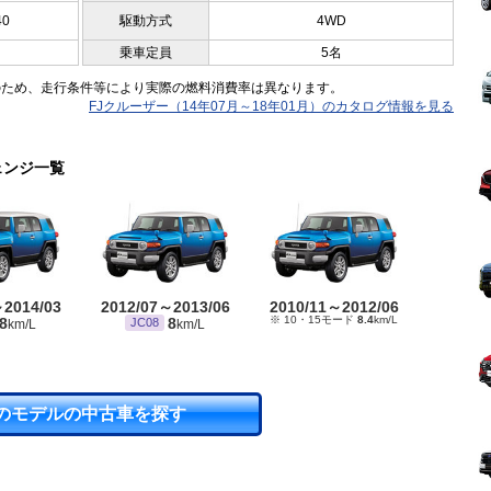
40
駆動方式
4WD
乗車定員
5名
のため、走行条件等により実際の燃料消費率は異なります。
FJクルーザー（14年07月～18年01月）のカタログ情報を見る
ェンジ一覧
～2014/03
2012/07～2013/06
2010/11～2012/06
※ 10・15モード
8.4
km/L
8
8
JC08
km/L
km/L
のモデルの中古車を探す