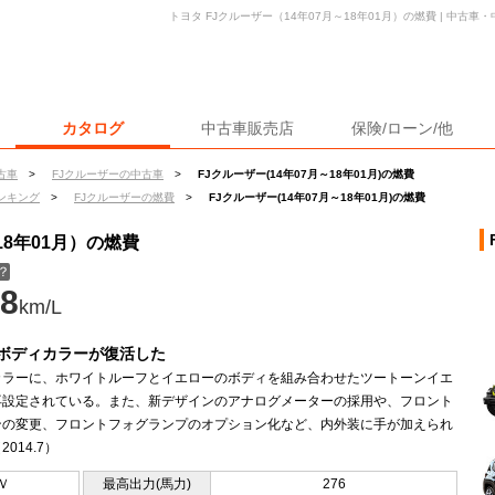
トヨタ FJクルーザー（14年07月～18年01月）の燃費 | 中古
カタログ
中古車販売店
保険/ローン/他
古車
>
FJクルーザーの中古車
>
FJクルーザー(14年07月～18年01月)の燃費
ンキング
>
FJクルーザーの燃費
>
FJクルーザー(14年07月～18年01月)の燃費
18年01月）の燃費
？
8
km/L
ボディカラーが復活した
カラーに、ホワイトルーフとイエローのボディを組み合わせたツートーンイエ
再設定されている。また、新デザインのアナログメーターの採用や、フロント
ンの変更、フロントフォグランプのオプション化など、内外装に手が加えられ
014.7）
Ｖ
最高出力(馬力)
276