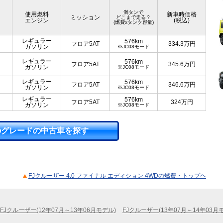
満タンで
使用燃料
新車時価格
ミッション
どこまで走る？
エンジン
(税込)
(燃費xタンク容量)
レギュラー
576km
フロア5AT
334.3
万円
ガソリン
※JC08モード
レギュラー
576km
フロア5AT
345.6
万円
ガソリン
※JC08モード
レギュラー
576km
フロア5AT
346.6
万円
ガソリン
※JC08モード
レギュラー
576km
フロア5AT
324
万円
ガソリン
※JC08モード
のグレードの中古車を探す
FJクルーザー 4.0 ファイナル エディション 4WDの燃費・トップヘ
FJクルーザー(12年07月～13年06月モデル)
FJクルーザー(13年07月～14年03月