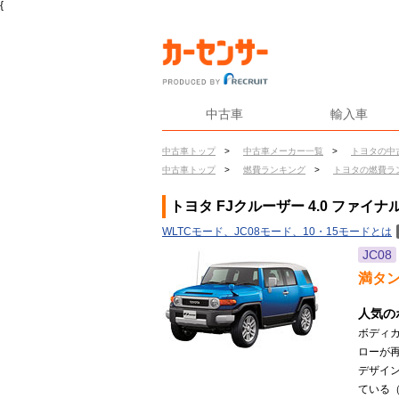
{
中古車
輸入車
中古車トップ
>
中古車メーカー一覧
>
トヨタの中
中古車トップ
>
燃費ランキング
>
トヨタの燃費ラ
トヨタ FJクルーザー 4.0 ファイナ
WLTCモード、JC08モード、10・15モードとは
JC08
満タ
人気の
ボディ
ローが
デザイ
ている（2