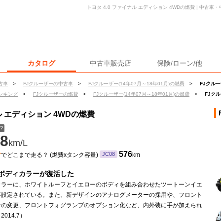
トヨタ 4.0 ファイナル エディション 4WDの燃費 | 中古
カタログ
中古車販売店
保険/ローン/他
古車
>
FJクルーザーの中古車
>
FJクルーザー(14年07月～18年01月)の燃費
>
FJクルー
ンキング
>
FJクルーザーの燃費
>
FJクルーザー(14年07月～18年01月)の燃費
>
FJクル
ル エディション 4WDの燃費
？
8
km/L
ン
576
JC08
でどこまで走る？ (燃費xタンク容量)
km
ボディカラーが復活した
カラーに、ホワイトルーフとイエローのボディを組み合わせたツートーンイエ
再設定されている。また、新デザインのアナログメーターの採用や、フロント
ンの変更、フロントフォグランプのオプション化など、内外装に手が加えられ
014.7）