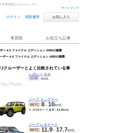
車・中古車情報ならカーセンサー
サイトマップ
ログイン
閲覧履歴
お気に入り
車買取
お役立ち記事
ザー 4.0 ファイナル エディション 4WDの燃費
ーザー 4.0 ファイナル エディション 4WDの燃費
FJクルーザーとよく比較されている車
シボレー タホ
JC08
-km/L
ジープ ラングラー
8
10
WLTC
～
km/L
※ JC08モード
6.9
～
11.5
km/L
ジープ レネゲード
11.9
17.7
WLTC
～
km/L