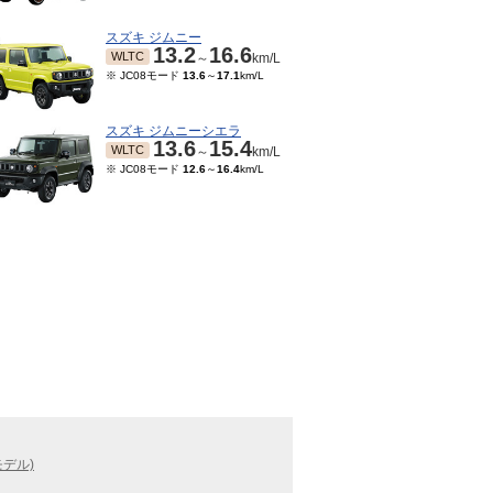
スズキ ジムニー
13.2
16.6
WLTC
～
km/L
※ JC08モード
13.6
～
17.1
km/L
スズキ ジムニーシエラ
13.6
15.4
WLTC
～
km/L
※ JC08モード
12.6
～
16.4
km/L
モデル)