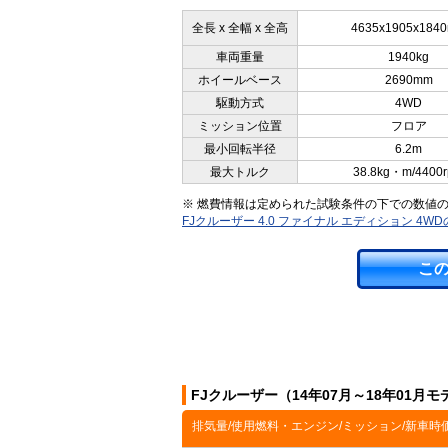
全長 x 全幅 x 全高
4635x1905x184
車両重量
1940kg
ホイールベース
2690mm
駆動方式
4WD
ミッション位置
フロア
最小回転半径
6.2m
最大トルク
38.8kg・m/4400
※ 燃費情報は定められた試験条件の下での数値
FJクルーザー 4.0 ファイナル エディション 4
こ
FJクルーザー（14年07月～18年01月
排気量/使用燃料・エンジン/ミッション/新車時