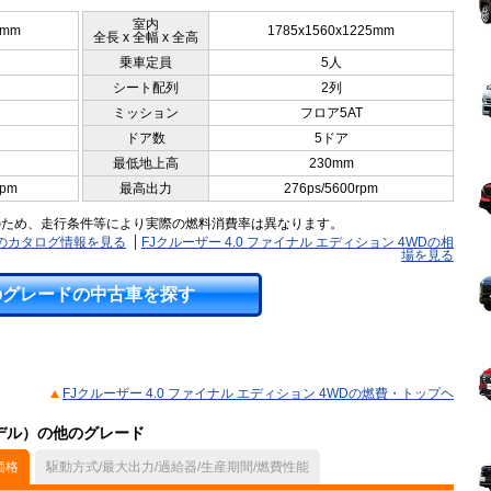
室内
0mm
1785x1560x1225mm
全長 x 全幅 x 全高
乗車定員
5人
シート配列
2列
ミッション
フロア5AT
ドア数
5ドア
最低地上高
230mm
rpm
最高出力
276ps/5600rpm
のため、走行条件等により実際の燃料消費率は異なります。
WDのカタログ情報を見る
FJクルーザー 4.0 ファイナル エディション 4WDの相
場を見る
のグレードの中古車を探す
FJクルーザー 4.0 ファイナル エディション 4WDの燃費・トップヘ
モデル）の他のグレード
価格
駆動方式/最大出力/過給器/生産期間/燃費性能