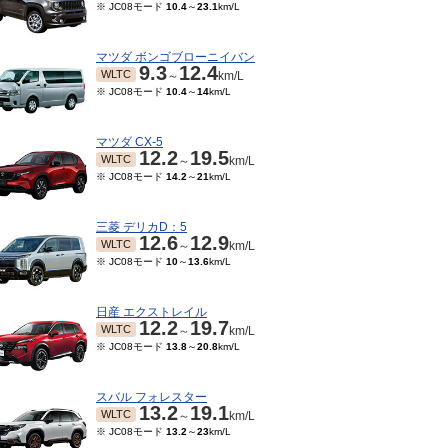
※ JC08モード
10.4
～
23.1
km/L
マツダ ボンゴブローニイバン
9.3
12.4
WLTC
～
km/L
※ JC08モード
10.4
～
14
km/L
マツダ CX-5
12.2
19.5
WLTC
～
km/L
※ JC08モード
14.2
～
21
km/L
三菱 デリカD：5
12.6
12.9
WLTC
～
km/L
※ JC08モード
10
～
13.6
km/L
日産 エクストレイル
12.2
19.7
WLTC
～
km/L
※ JC08モード
13.8
～
20.8
km/L
スバル フォレスター
13.2
19.1
WLTC
～
km/L
※ JC08モード
13.2
～
23
km/L