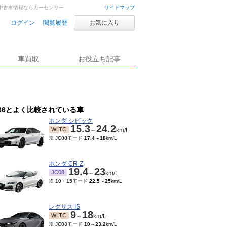
車・中古車情報ならカーセンサー
サイトマップ
ログイン
閲覧履歴
お気に入り
車買取
お役立ち記事
86とよく比較されている車
ホンダ シビック
15.3
24.2
WLTC
～
km/L
※ JC08モード
17.4
～
18
km/L
ホンダ CR-Z
19.4
23
JC08
～
km/L
※ 10・15モード
22.5
～
25
km/L
レクサス IS
9
18
WLTC
～
km/L
※ JC08モード
10
～
23.2
km/L