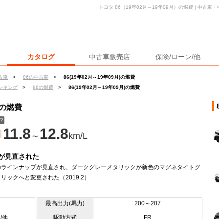
トヨタ 86（19年02月～19年09月）の燃費 | 中古
カタログ
中古車販売店
保険/ローン/他
古車
>
86の中古車
>
86(19年02月～19年09月)の燃費
ンキング
>
86の燃費
>
86(19年02月～19年09月)の燃費
）の燃費
？
11.8
12.8
～
km/L
が見直された
のラインナップが見直され、ダークグレーメタリックが新色のマグネタイトグ
リックへと変更された（2019.2）
最高出力(馬力)
200～207
0/他
駆動方式
FR