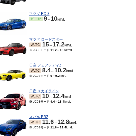
マツダ RX-8
9
10
10・15
～
km/L
マツダ ロードスター
15
17.2
WLTC
～
km/L
※ JC08モード
11.2
～
18.6
km/L
日産 フェアレディZ
8.4
10.2
WLTC
～
km/L
※ JC08モード
9
～
9.2
km/L
06～2015/03
2014/04～2014/05
2012/04～2014/03
2.4
13.4
12.4
13.4
12.4
13.4
JC08
JC08
～
km/L
～
km/L
～
km/L
日産 スカイライン
10
12.4
WLTC
～
km/L
※ JC08モード
9.4
～
18.4
km/L
スバル BRZ
11.6
12.8
WLTC
～
km/L
※ JC08モード
11.6
～
13.4
km/L