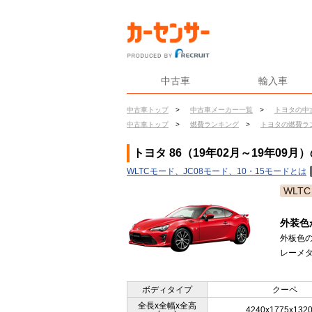
中古車
輸入車
中古車トップ
>
中古車メーカー一覧
>
トヨタの中
中古車トップ
>
燃費ランキング
>
トヨタの燃費ラ
トヨタ 86（19年02月～19年09月
WLTCモード、JC08モード、10・15モードとは
WLTC
外装色
外板色
レーメタ
ボディタイプ
クーペ
全長x全幅x全高
4240x1775x132