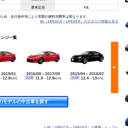
乗車定員
4名
のため、走行条件等により実際の燃料消費率は異なります。
86（19年02月～19年09月）のカタログ情報を見る
ェンジ一覧
▶
～2019/01
2016/08～2017/09
2015/04～2016/07
2014/
12.8
11.8
12.8
12.4
13
1
JC08
JC08
JC08
～
km/L
～
km/L
～
km/L
のモデルの中古車を探す
86（19年02月～19年09月）の燃費・トップヘ