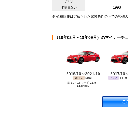
(mm)
排気量(cc)
1998
※ 燃費情報は定められた試験条件の下での数値
（19年02月～19年09月）のマイナーチ
2019/10～2021/10
2017/10
11.8
WLTC
JC08
km/L
※ 10・15モード
11.8
～
12.8
km/L
こ