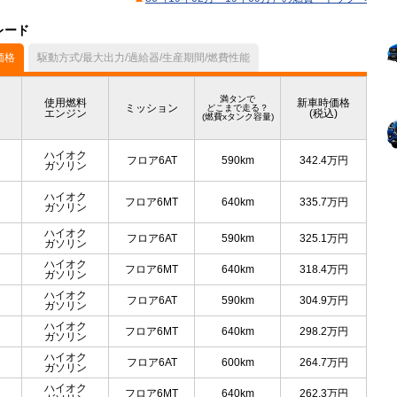
レード
価格
駆動方式/最大出力/過給器/生産期間/燃費性能
満タンで
使用燃料
新車時価格
ミッション
どこまで走る？
エンジン
(税込)
(燃費xタンク容量)
ハイオク
フロア6AT
590km
342.4
万円
ガソリン
ハイオク
フロア6MT
640km
335.7
万円
ガソリン
ハイオク
フロア6AT
590km
325.1
万円
ガソリン
ハイオク
フロア6MT
640km
318.4
万円
ガソリン
ハイオク
フロア6AT
590km
304.9
万円
ガソリン
ハイオク
フロア6MT
640km
298.2
万円
ガソリン
ハイオク
フロア6AT
600km
264.7
万円
ガソリン
ハイオク
フロア6MT
640km
262.3
万円