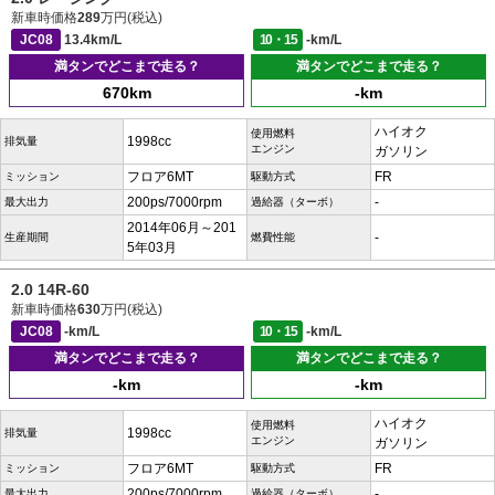
新車時価格
289
万円(税込)
JC08
13.4km/L
10・15
-km/L
満タンでどこまで走る？
満タンでどこまで走る？
670km
-km
ハイオク
使用燃料
1998cc
排気量
エンジン
ガソリン
フロア6MT
FR
ミッション
駆動方式
200ps/7000rpm
-
最大出力
過給器（ターボ）
2014年06月～201
-
生産期間
燃費性能
5年03月
2.0 14R-60
新車時価格
630
万円(税込)
JC08
-km/L
10・15
-km/L
満タンでどこまで走る？
満タンでどこまで走る？
-km
-km
ハイオク
使用燃料
1998cc
排気量
エンジン
ガソリン
フロア6MT
FR
ミッション
駆動方式
200ps/7000rpm
-
最大出力
過給器（ターボ）