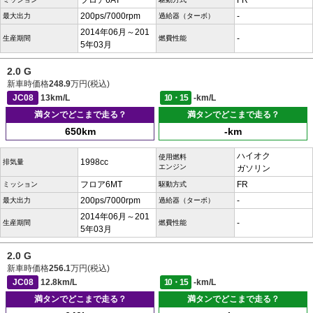
フロア6AT
FR
200ps/7000rpm
-
最大出力
過給器（ターボ）
2014年06月～201
-
生産期間
燃費性能
5年03月
2.0 G
新車時価格
248.9
万円(税込)
JC08
13km/L
10・15
-km/L
満タンでどこまで走る？
満タンでどこまで走る？
650km
-km
ハイオク
使用燃料
1998cc
排気量
エンジン
ガソリン
フロア6MT
FR
ミッション
駆動方式
200ps/7000rpm
-
最大出力
過給器（ターボ）
2014年06月～201
-
生産期間
燃費性能
5年03月
2.0 G
新車時価格
256.1
万円(税込)
JC08
12.8km/L
10・15
-km/L
満タンでどこまで走る？
満タンでどこまで走る？