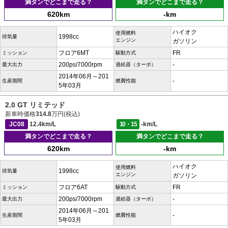
満タンでどこまで走る？
満タンでどこまで走る？
620km
-km
ハイオク
使用燃料
1998cc
排気量
エンジン
ガソリン
フロア6MT
FR
ミッション
駆動方式
200ps/7000rpm
-
最大出力
過給器（ターボ）
2014年06月～201
-
生産期間
燃費性能
5年03月
2.0 GT リミテッド
新車時価格
314.8
万円(税込)
JC08
12.4km/L
10・15
-km/L
満タンでどこまで走る？
満タンでどこまで走る？
620km
-km
ハイオク
使用燃料
1998cc
排気量
エンジン
ガソリン
フロア6AT
FR
ミッション
駆動方式
200ps/7000rpm
-
最大出力
過給器（ターボ）
2014年06月～201
-
生産期間
燃費性能
5年03月