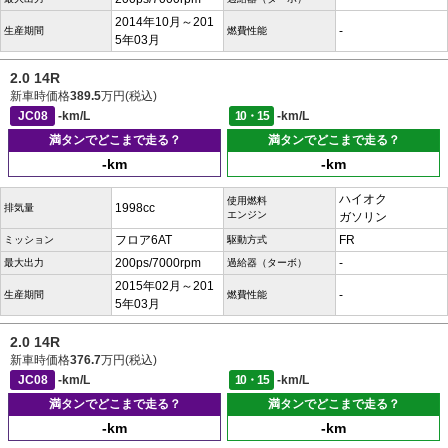
2014年10月～201
-
生産期間
燃費性能
5年03月
2.0 14R
新車時価格
389.5
万円(税込)
JC08
-km/L
10・15
-km/L
満タンでどこまで走る？
満タンでどこまで走る？
-km
-km
ハイオク
使用燃料
1998cc
排気量
エンジン
ガソリン
フロア6AT
FR
ミッション
駆動方式
200ps/7000rpm
-
最大出力
過給器（ターボ）
2015年02月～201
-
生産期間
燃費性能
5年03月
2.0 14R
新車時価格
376.7
万円(税込)
JC08
-km/L
10・15
-km/L
満タンでどこまで走る？
満タンでどこまで走る？
-km
-km