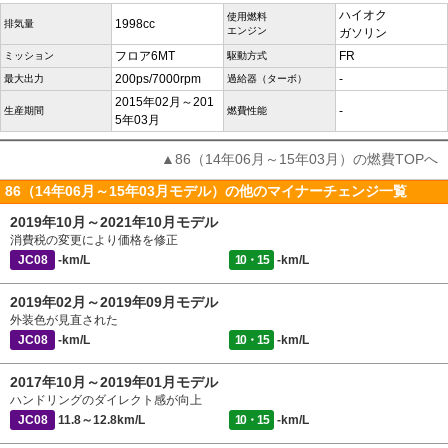
ハイオク
使用燃料
1998cc
排気量
エンジン
ガソリン
フロア6MT
FR
ミッション
駆動方式
200ps/7000rpm
-
最大出力
過給器（ターボ）
2015年02月～201
-
生産期間
燃費性能
5年03月
▲86（14年06月～15年03月）の燃費TOPへ
86（14年06月～15年03月モデル）の他のマイナーチェンジ一覧
2019年10月～2021年10月モデル
消費税の変更により価格を修正
JC08
-km/L
10・15
-km/L
2019年02月～2019年09月モデル
外装色が見直された
JC08
-km/L
10・15
-km/L
2017年10月～2019年01月モデル
ハンドリングのダイレクト感が向上
JC08
11.8～12.8km/L
10・15
-km/L