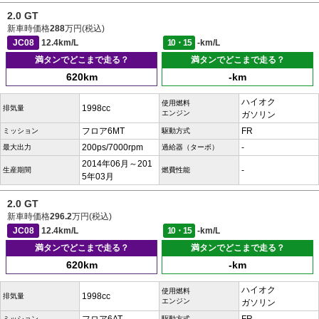
2.0 GT
新車時価格
288
万円(税込)
JC08
12.4km/L
10・15
-km/L
満タンでどこまで走る？
満タンでどこまで走る？
620km
-km
ハイオク
使用燃料
1998cc
排気量
エンジン
ガソリン
フロア6MT
FR
ミッション
駆動方式
200ps/7000rpm
-
最大出力
過給器（ターボ）
2014年06月～201
-
生産期間
燃費性能
5年03月
2.0 GT
新車時価格
296.2
万円(税込)
JC08
12.4km/L
10・15
-km/L
満タンでどこまで走る？
満タンでどこまで走る？
620km
-km
ハイオク
使用燃料
1998cc
排気量
エンジン
ガソリン
ミッション
駆動方式