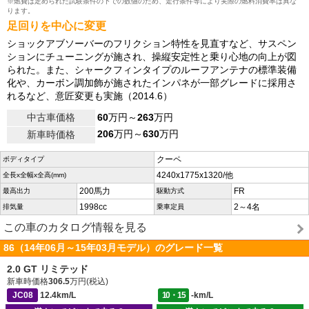
※燃費は定められた試験条件の下での数値のため、走行条件等により実際の燃料消費率は異な
ります。
足回りを中心に変更
ショックアブソーバーのフリクション特性を見直すなど、サスペン
ションにチューニングが施され、操縦安定性と乗り心地の向上が図
られた。また、シャークフィンタイプのルーフアンテナの標準装備
化や、カーボン調加飾が施されたインパネが一部グレードに採用さ
れるなど、意匠変更も実施（2014.6）
中古車価格
60
万円～
263
万円
206
万円～
630
万円
新車時価格
クーペ
ボディタイプ
4240x1775x1320/他
全長x全幅x全高(mm)
200馬力
FR
最高出力
駆動方式
1998cc
2～4名
排気量
乗車定員
この車のカタログ情報を見る
86（14年06月～15年03月モデル）のグレード一覧
2.0 GT リミテッド
新車時価格
306.5
万円(税込)
JC08
12.4km/L
10・15
-km/L