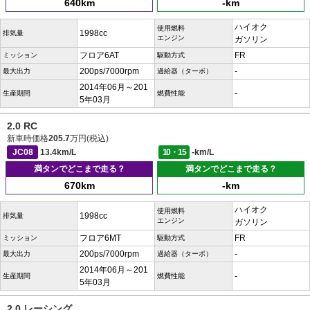
640km
-km
ハイオク
使用燃料
1998cc
排気量
エンジン
ガソリン
フロア6AT
FR
ミッション
駆動方式
200ps/7000rpm
-
最大出力
過給器（ターボ）
2014年06月～201
-
生産期間
燃費性能
5年03月
2.0 RC
新車時価格
205.7
万円(税込)
JC08
13.4km/L
10・15
-km/L
満タンでどこまで走る？
満タンでどこまで走る？
670km
-km
ハイオク
使用燃料
1998cc
排気量
エンジン
ガソリン
フロア6MT
FR
ミッション
駆動方式
200ps/7000rpm
-
最大出力
過給器（ターボ）
2014年06月～201
-
生産期間
燃費性能
5年03月
2.0 レーシング