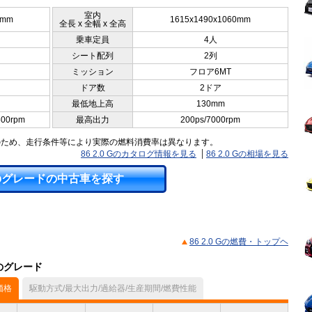
室内
0mm
1615x1490x1060mm
全長 x 全幅 x 全高
乗車定員
4人
シート配列
2列
ミッション
フロア6MT
ドア数
2ドア
最低地上高
130mm
600rpm
最高出力
200ps/7000rpm
のため、走行条件等により実際の燃料消費率は異なります。
86 2.0 Gのカタログ情報を見る
86 2.0 Gの相場を見る
のグレードの中古車を探す
86 2.0 Gの燃費・トップヘ
他のグレード
価格
駆動方式/最大出力/過給器/生産期間/燃費性能