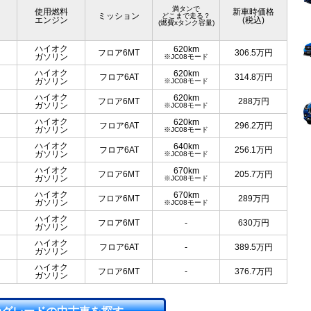
満タンで
使用燃料
新車時価格
ミッション
どこまで走る？
エンジン
(税込)
(燃費xタンク容量)
ハイオク
620km
フロア6MT
306.5
万円
ガソリン
※JC08モード
ハイオク
620km
フロア6AT
314.8
万円
ガソリン
※JC08モード
ハイオク
620km
フロア6MT
288
万円
ガソリン
※JC08モード
ハイオク
620km
フロア6AT
296.2
万円
ガソリン
※JC08モード
ハイオク
640km
フロア6AT
256.1
万円
ガソリン
※JC08モード
ハイオク
670km
フロア6MT
205.7
万円
ガソリン
※JC08モード
ハイオク
670km
フロア6MT
289
万円
ガソリン
※JC08モード
ハイオク
フロア6MT
-
630
万円
ガソリン
ハイオク
フロア6AT
-
389.5
万円
ガソリン
ハイオク
フロア6MT
-
376.7
万円
ガソリン