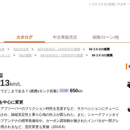
トヨタ 2.0 Gの燃費 | 中
カタログ
中古車販売店
保険/ローン/他
古車
>
86の中古車
>
86(14年06月～15年03月)の燃費
>
86 2.0 Gの燃費
ンキング
>
86の燃費
>
86(14年06月～15年03月)の燃費
>
86 2.0 Gの燃費
？
13
km/L
ン
650
JC08
でどこまで走る？ (燃費xタンク容量)
km
を中心に変更
クアブソーバーのフリクション特性を見直すなど、サスペンションにチューニ
施され、操縦安定性と乗り心地の向上が図られた。また、シャークフィンタイ
ーフアンテナの標準装備化や、カーボン調加飾が施されたインパネが一部グレ
用されるなど、意匠変更も実施（2014.6）