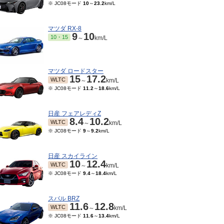
※ JC08モード
10
～
23.2
km/L
マツダ RX-8
9
10
10・15
～
km/L
マツダ ロードスター
15
17.2
WLTC
～
km/L
※ JC08モード
11.2
～
18.6
km/L
日産 フェアレディZ
8.4
10.2
WLTC
～
km/L
※ JC08モード
9
～
9.2
km/L
日産 スカイライン
10
12.4
WLTC
～
km/L
※ JC08モード
9.4
～
18.4
km/L
スバル BRZ
11.6
12.8
WLTC
～
km/L
※ JC08モード
11.6
～
13.4
km/L