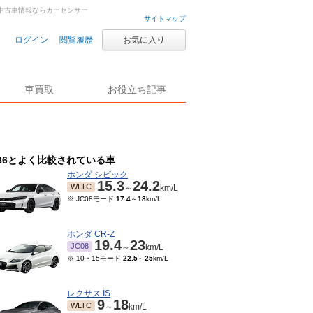
古車・中古車情報ならカーセンサー
サイトマップ
ログイン
閲覧履歴
お気に入り
車買取
お役立ち記事
86とよく比較されている車
ホンダ シビック
15.3
24.2
WLTC
～
km/L
※ JC08モード
17.4
～
18
km/L
ホンダ CR-Z
19.4
23
JC08
～
km/L
※ 10・15モード
22.5
～
25
km/L
レクサス IS
9
18
WLTC
～
km/L