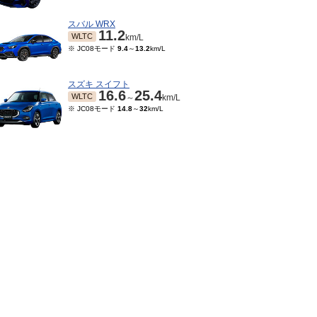
スバル WRX
11.2
WLTC
km/L
※ JC08モード
9.4
～
13.2
km/L
スズキ スイフト
16.6
25.4
WLTC
～
km/L
※ JC08モード
14.8
～
32
km/L