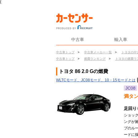
{
中古車
輸入車
中古車トップ
>
中古車メーカー一覧
>
トヨタの中
中古車トップ
>
燃費ランキング
>
トヨタの燃費ラ
トヨタ 86 2.0 Gの燃費
WLTCモード、JC08モード、10・15モードとは
JC08
満タ
足回り
ショッ
ングが
プのル
ードに採