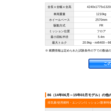
全長 x 全幅 x 全高
4240x1775x132
車両重量
1210kg
ホイールベース
2570mm
駆動方式
FR
ミッション位置
フロア
最小回転半径
5.4m
最大トルク
20.9kg・m/6400～6
※ 燃費情報は定められた試験条件の下での数値
こ
86（14年06月～15年03月モデル）の
排気量/使用燃料・エンジン/ミッション/新車時