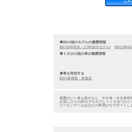
こ
◆86の他のモデルの燃費情報
86(16年08月～17年09月モデル)
86(12年
◆トヨタの他の車の燃費情報
◆車を売却する
86の車買取・車査定
燃費のいい車を探すなら、中古車・中古車情報の
お気に入りの86モデルやグレードを見つけたら
カーセンサーはあなたの車選びをサポートし