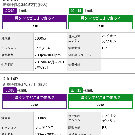
新車時価格
389.5
万円(税込)
JC08
-km/L
10・15
-km/L
満タンでどこまで走る？
満タンでどこまで走る？
-km
-km
ハイオク
使用燃料
1998cc
排気量
エンジン
ガソリン
フロア6AT
FR
ミッション
駆動方式
200ps/7000rpm
-
最大出力
過給器（ターボ）
2015年02月～201
-
生産期間
燃費性能
5年03月
2.0 14R
新車時価格
376.7
万円(税込)
JC08
-km/L
10・15
-km/L
満タンでどこまで走る？
満タンでどこまで走る？
-km
-km
ハイオク
使用燃料
1998cc
排気量
エンジン
ガソリン
フロア6MT
FR
ミッション
駆動方式
200ps/7000rpm
-
最大出力
過給器（ターボ）