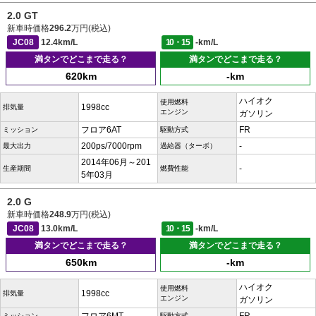
2.0 GT
新車時価格
296.2
万円(税込)
JC08
12.4km/L
10・15
-km/L
満タンでどこまで走る？
満タンでどこまで走る？
620km
-km
ハイオク
使用燃料
1998cc
排気量
エンジン
ガソリン
フロア6AT
FR
ミッション
駆動方式
200ps/7000rpm
-
最大出力
過給器（ターボ）
2014年06月～201
-
生産期間
燃費性能
5年03月
2.0 G
新車時価格
248.9
万円(税込)
JC08
13.0km/L
10・15
-km/L
満タンでどこまで走る？
満タンでどこまで走る？
650km
-km
ハイオク
使用燃料
1998cc
排気量
エンジン
ガソリン
ミッション
駆動方式