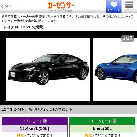
戻る
お気に入り
メニュー
新車時価格はメーカー発表当時の車両本体価格です。また基本情報など、その他の項目について
もメーカー発表時の情報に基いています。
トヨタ 86 2.0 RCの燃費
1/13
12年(H24)4月、新型時の2.0 GTのフロント
JC08モード
10・15モード
13.4km/L(50L)
-km/L(50L)
満タン
でどこまで走る？
満タン
でどこまで走る？