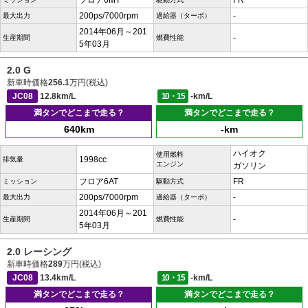
フロア6MT
FR
200ps/7000rpm
-
最大出力
過給器（ターボ）
2014年06月～201
-
生産期間
燃費性能
5年03月
2.0 G
新車時価格
256.1
万円(税込)
JC08
12.8km/L
10・15
-km/L
満タンでどこまで走る？
満タンでどこまで走る？
640km
-km
ハイオク
使用燃料
1998cc
排気量
エンジン
ガソリン
フロア6AT
FR
ミッション
駆動方式
200ps/7000rpm
-
最大出力
過給器（ターボ）
2014年06月～201
-
生産期間
燃費性能
5年03月
2.0 レーシング
新車時価格
289
万円(税込)
JC08
13.4km/L
10・15
-km/L
満タンでどこまで走る？
満タンでどこまで走る？