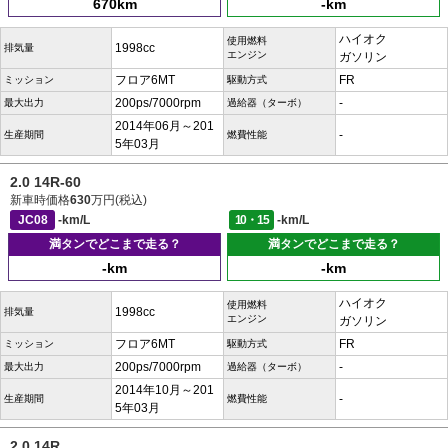
670km
-km
ハイオク
使用燃料
1998cc
排気量
エンジン
ガソリン
フロア6MT
FR
ミッション
駆動方式
200ps/7000rpm
-
最大出力
過給器（ターボ）
2014年06月～201
-
生産期間
燃費性能
5年03月
2.0 14R-60
新車時価格
630
万円(税込)
JC08
-km/L
10・15
-km/L
満タンでどこまで走る？
満タンでどこまで走る？
-km
-km
ハイオク
使用燃料
1998cc
排気量
エンジン
ガソリン
フロア6MT
FR
ミッション
駆動方式
200ps/7000rpm
-
最大出力
過給器（ターボ）
2014年10月～201
-
生産期間
燃費性能
5年03月
2.0 14R