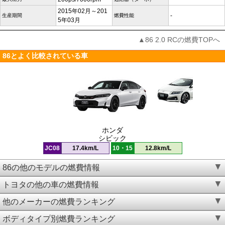
2015年02月～201
-
生産期間
燃費性能
5年03月
▲86 2.0 RCの燃費TOPへ
86とよく比較されている車
ホンダ
シビック
JC08
17.4km/L
10・15
12.8km/L
86の他のモデルの燃費情報
トヨタの他の車の燃費情報
他のメーカーの燃費ランキング
ボディタイプ別燃費ランキング