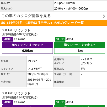
200ps/7000rpm
最高出力
20.9kg・m/6400～6600rpm
最大トルク
この車のカタログ情報を見る
86（14年06月～15年03月モデル）の他のグレード一覧
2.0 GT リミテッド
新車時価格
306.5
万円(税込)
JC08
12.4km/L
10・15
-km/L
満タンでどこまで走る？
満タンでどこまで走る？
620km
-km
ハイオク
使用燃料
1998cc
排気量
エンジン
ガソリン
フロア6MT
FR
ミッション
駆動方式
200ps/7000rpm
-
最大出力
過給器（ターボ）
2014年06月～201
-
生産期間
燃費性能
5年03月
2.0 GT リミテッド
新車時価格
314.8
万円(税込)
JC08
12.4km/L
10・15
-km/L