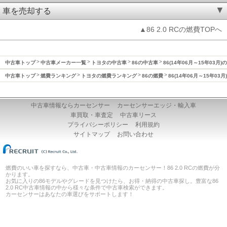
車を売却する
▲86 2.0 RCの燃費TOPへ
中古車トップ
中古車メーカー一覧
トヨタの中古車
86の中古車
86(14年06月～15年03月)
中古車トップ
燃費ランキング
トヨタの燃費ランキング
86の燃費
86(14年06月～15年03
中古車情報ならカーセンサー
カーセンサーエッジ・輸入車
車買取・車査定
中古車リース
プライバシーポリシー
利用規約
サイトマップ
お問い合わせ
燃費のいい車を探すなら、中古車・中古車情報のカーセンサー！86 2.0 RCの燃費が分
かります。
お気に入りの86モデルやグレードを見つけたら、お得・納得の中古車探し。豊富な86
2.0 RC中古車情報の中から様々な条件で中古車検索ができます。
カーセンサーはあなたの車選びをサポートします！