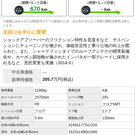
（燃費×タンク容量）
（燃費×タンク容量）
670
-
km
km
※燃費は定められた試験条件の下での数値のため、走行条件等により実際の燃料消費率は異な
ります。
足回りを中心に変更
ショックアブソーバーのフリクション特性を見直すなど、サスペン
ションにチューニングが施され、操縦安定性と乗り心地の向上が図
られた。また、シャークフィンタイプのルーフアンテナの標準装備
化や、カーボン調加飾が施されたインパネが一部グレードに採用さ
れるなど、意匠変更も実施（2014.6）
中古車価格
---
205.7
万円(税込)
新車時価格
1190kg
4名
車両重量
乗車定員
2570mm
2列
ホイールベース
シート列数
FR
フロア6MT
駆動方式
ミッション
フロア
2ドア
ミッション位置
ドア数
5.4m
130mm
最小回転半径
最低地上高
4240x1775x1320
全長x全幅x全高(mm)
1615x1490x1060
室内 全長x全幅x全高(mm)