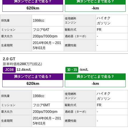
満タンでどこまで走る？
満タンでどこまで走る？
620km
-km
ハイオク
使用燃料
1998cc
排気量
エンジン
ガソリン
フロア6AT
FR
ミッション
駆動方式
200ps/7000rpm
-
最大出力
過給器（ターボ）
2014年06月～201
-
生産期間
燃費性能
5年03月
2.0 GT
新車時価格
288
万円(税込)
JC08
12.4km/L
10・15
-km/L
満タンでどこまで走る？
満タンでどこまで走る？
620km
-km
ハイオク
使用燃料
1998cc
排気量
エンジン
ガソリン
フロア6MT
FR
ミッション
駆動方式
200ps/7000rpm
-
最大出力
過給器（ターボ）
2014年06月～201
-
生産期間
燃費性能
5年03月