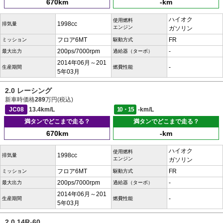
670km
-km
ハイオク
使用燃料
1998cc
排気量
エンジン
ガソリン
フロア6MT
FR
ミッション
駆動方式
200ps/7000rpm
-
最大出力
過給器（ターボ）
2014年06月～201
-
生産期間
燃費性能
5年03月
2.0 レーシング
新車時価格
289
万円(税込)
JC08
13.4km/L
10・15
-km/L
満タンでどこまで走る？
満タンでどこまで走る？
670km
-km
ハイオク
使用燃料
1998cc
排気量
エンジン
ガソリン
フロア6MT
FR
ミッション
駆動方式
200ps/7000rpm
-
最大出力
過給器（ターボ）
2014年06月～201
-
生産期間
燃費性能
5年03月
2.0 14R-60