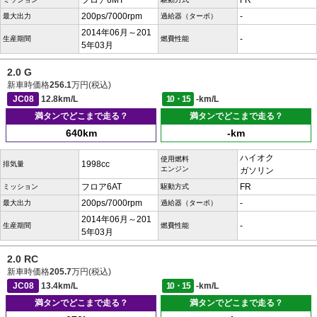
フロア6MT
FR
200ps/7000rpm
-
最大出力
過給器（ターボ）
2014年06月～201
-
生産期間
燃費性能
5年03月
2.0 G
新車時価格
256.1
万円(税込)
JC08
12.8km/L
10・15
-km/L
満タンでどこまで走る？
満タンでどこまで走る？
640km
-km
ハイオク
使用燃料
1998cc
排気量
エンジン
ガソリン
フロア6AT
FR
ミッション
駆動方式
200ps/7000rpm
-
最大出力
過給器（ターボ）
2014年06月～201
-
生産期間
燃費性能
5年03月
2.0 RC
新車時価格
205.7
万円(税込)
JC08
13.4km/L
10・15
-km/L
満タンでどこまで走る？
満タンでどこまで走る？