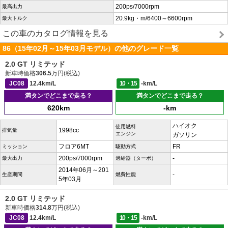
200ps/7000rpm
最高出力
20.9kg・m/6400～6600rpm
最大トルク
この車のカタログ情報を見る
86（15年02月～15年03月モデル）の他のグレード一覧
2.0 GT リミテッド
新車時価格
306.5
万円(税込)
JC08
12.4km/L
10・15
-km/L
満タンでどこまで走る？
満タンでどこまで走る？
620km
-km
ハイオク
使用燃料
1998cc
排気量
エンジン
ガソリン
フロア6MT
FR
ミッション
駆動方式
200ps/7000rpm
-
最大出力
過給器（ターボ）
2014年06月～201
-
生産期間
燃費性能
5年03月
2.0 GT リミテッド
新車時価格
314.8
万円(税込)
JC08
12.4km/L
10・15
-km/L