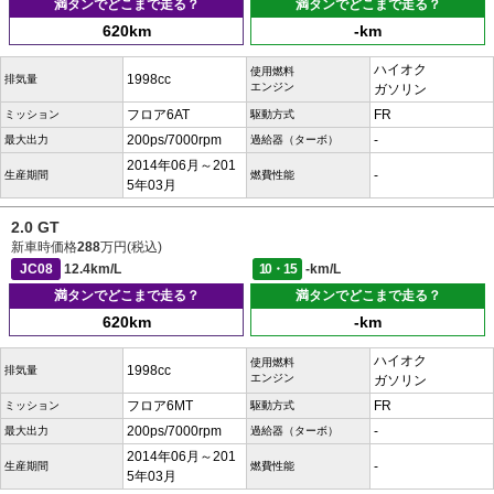
満タンでどこまで走る？
満タンでどこまで走る？
620km
-km
ハイオク
使用燃料
1998cc
排気量
エンジン
ガソリン
フロア6AT
FR
ミッション
駆動方式
200ps/7000rpm
-
最大出力
過給器（ターボ）
2014年06月～201
-
生産期間
燃費性能
5年03月
2.0 GT
新車時価格
288
万円(税込)
JC08
12.4km/L
10・15
-km/L
満タンでどこまで走る？
満タンでどこまで走る？
620km
-km
ハイオク
使用燃料
1998cc
排気量
エンジン
ガソリン
フロア6MT
FR
ミッション
駆動方式
200ps/7000rpm
-
最大出力
過給器（ターボ）
2014年06月～201
-
生産期間
燃費性能
5年03月