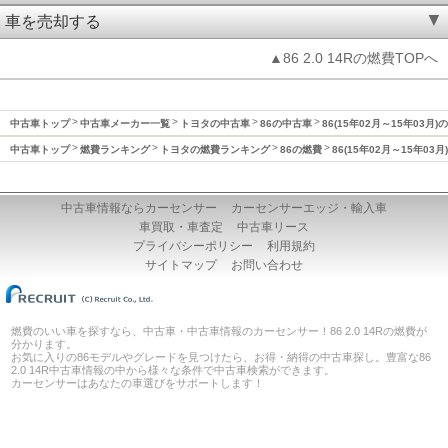
車を売却する
▲86 2.0 14Rの燃費TOPへ
中古車トップ
中古車メーカー一覧
トヨタの中古車
86の中古車
86(15年02月～15年03月)
中古車トップ
燃費ランキング
トヨタの燃費ランキング
86の燃費
86(15年02月～15年03
中古車情報ならカーセンサー
カーセンサーエッジ・輸入車
車買取・車査定
中古車リース
プライバシーポリシー
利用規約
サイトマップ
お問い合わせ
燃費のいい車を探すなら、中古車・中古車情報のカーセンサー！86 2.0 14Rの燃費が
分かります。
お気に入りの86モデルやグレードを見つけたら、お得・納得の中古車探し。豊富な86
2.0 14R中古車情報の中から様々な条件で中古車検索ができます。
カーセンサーはあなたの車選びをサポートします！