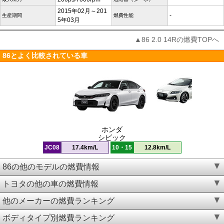
2015年02月～201
-
生産期間
燃費性能
5年03月
▲86 2.0 14Rの燃費TOPへ
86とよく比較されている車
ホンダ
シビック
JC08
17.4km/L
10・15
12.8km/L
86の他のモデルの燃費情報
トヨタの他の車の燃費情報
他のメーカーの燃費ランキング
ボディタイプ別燃費ランキング