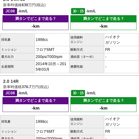
新車時価格
630
万円(税込)
JC08
-km/L
10・15
-km/L
満タンでどこまで走る？
満タンでどこまで走る？
-km
-km
ハイオク
使用燃料
1998cc
排気量
エンジン
ガソリン
フロア6MT
FR
ミッション
駆動方式
200ps/7000rpm
-
最大出力
過給器（ターボ）
2014年10月～201
-
生産期間
燃費性能
5年03月
2.0 14R
新車時価格
376.7
万円(税込)
JC08
-km/L
10・15
-km/L
満タンでどこまで走る？
満タンでどこまで走る？
-km
-km
ハイオク
使用燃料
1998cc
排気量
エンジン
ガソリン
フロア6MT
FR
ミッション
駆動方式
200ps/7000rpm
-
最大出力
過給器（ターボ）