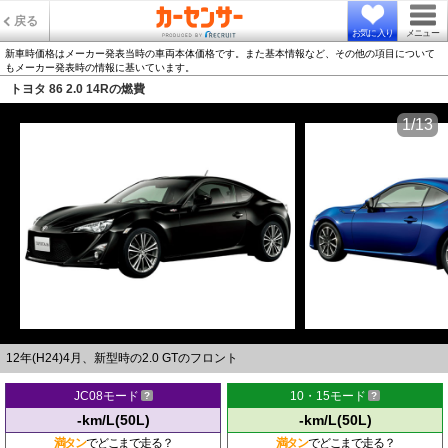
戻る
お気に入り
メニュー
新車時価格はメーカー発表当時の車両本体価格です。また基本情報など、その他の項目について
もメーカー発表時の情報に基いています。
トヨタ 86 2.0 14Rの燃費
1/13
12年(H24)4月、新型時の2.0 GTのフロント
JC08モード
10・15モード
-km/L(50L)
-km/L(50L)
満タン
でどこまで走る？
満タン
でどこまで走る？