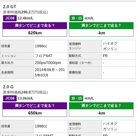
2.0 GT
新車時価格
296.2
万円(税込)
JC08
12.4km/L
10・15
-km/L
満タンでどこまで走る？
満タンでどこまで走る？
620km
-km
ハイオク
使用燃料
1998cc
排気量
エンジン
ガソリン
フロア6AT
FR
ミッション
駆動方式
200ps/7000rpm
-
最大出力
過給器（ターボ）
2014年06月～201
-
生産期間
燃費性能
5年03月
2.0 G
新車時価格
248.9
万円(税込)
JC08
13.0km/L
10・15
-km/L
満タンでどこまで走る？
満タンでどこまで走る？
650km
-km
ハイオク
使用燃料
1998cc
排気量
エンジン
ガソリン
ミッション
駆動方式