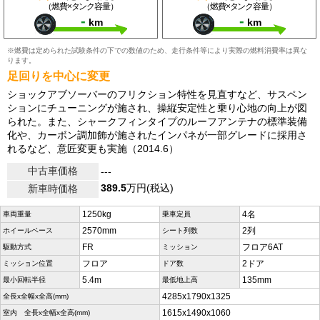
（燃費×タンク容量）
（燃費×タンク容量）
-
-
km
km
※燃費は定められた試験条件の下での数値のため、走行条件等により実際の燃料消費率は異な
ります。
足回りを中心に変更
ショックアブソーバーのフリクション特性を見直すなど、サスペン
ションにチューニングが施され、操縦安定性と乗り心地の向上が図
られた。また、シャークフィンタイプのルーフアンテナの標準装備
化や、カーボン調加飾が施されたインパネが一部グレードに採用さ
れるなど、意匠変更も実施（2014.6）
中古車価格
---
389.5
万円(税込)
新車時価格
1250kg
4名
車両重量
乗車定員
2570mm
2列
ホイールベース
シート列数
FR
フロア6AT
駆動方式
ミッション
フロア
2ドア
ミッション位置
ドア数
5.4m
135mm
最小回転半径
最低地上高
4285x1790x1325
全長x全幅x全高(mm)
1615x1490x1060
室内 全長x全幅x全高(mm)