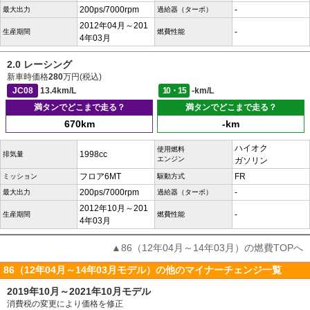
200ps/7000rpm
-
最大出力
過給器（ターボ）
2012年04月～201
-
生産期間
燃費性能
4年03月
2.0 レーシング
新車時価格
280
万円(税込)
JC08
13.4km/L
10・15
-km/L
満タンでどこまで走る？
満タンでどこまで走る？
670km
-km
ハイオク
使用燃料
1998cc
排気量
エンジン
ガソリン
フロア6MT
FR
ミッション
駆動方式
200ps/7000rpm
-
最大出力
過給器（ターボ）
2012年10月～201
-
生産期間
燃費性能
4年03月
▲86（12年04月～14年03月）の燃費TOPへ
86（12年04月～14年03月モデル）の他のマイナーチェンジ一覧
2019年10月～2021年10月モデル
消費税の変更により価格を修正