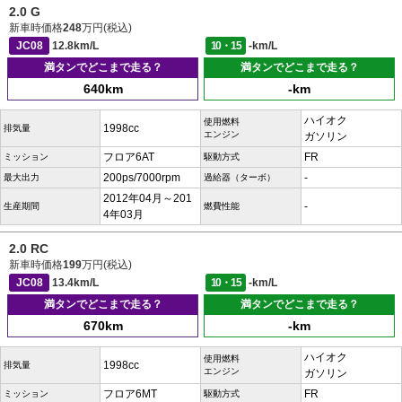
2.0 G
新車時価格
248
万円(税込)
JC08
12.8km/L
10・15
-km/L
満タンでどこまで走る？
満タンでどこまで走る？
640km
-km
ハイオク
使用燃料
1998cc
排気量
エンジン
ガソリン
フロア6AT
FR
ミッション
駆動方式
200ps/7000rpm
-
最大出力
過給器（ターボ）
2012年04月～201
-
生産期間
燃費性能
4年03月
2.0 RC
新車時価格
199
万円(税込)
JC08
13.4km/L
10・15
-km/L
満タンでどこまで走る？
満タンでどこまで走る？
670km
-km
ハイオク
使用燃料
1998cc
排気量
エンジン
ガソリン
フロア6MT
FR
ミッション
駆動方式