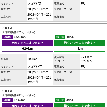
フロア6AT
FR
ミッション
駆動方式
200ps/7000rpm
-
最大出力
過給器（ターボ）
2012年04月～201
-
生産期間
燃費性能
4年03月
2.0 GT
新車時価格
279
万円(税込)
JC08
12.4km/L
10・15
-km/L
満タンでどこまで走る？
満タンでどこまで走る？
620km
-km
ハイオク
使用燃料
1998cc
排気量
エンジン
ガソリン
フロア6MT
FR
ミッション
駆動方式
200ps/7000rpm
-
最大出力
過給器（ターボ）
2012年04月～201
-
生産期間
燃費性能
4年03月
2.0 GT
新車時価格
287
万円(税込)
JC08
12.4km/L
10・15
-km/L
満タンでどこまで走る？
満タンでどこまで走る？