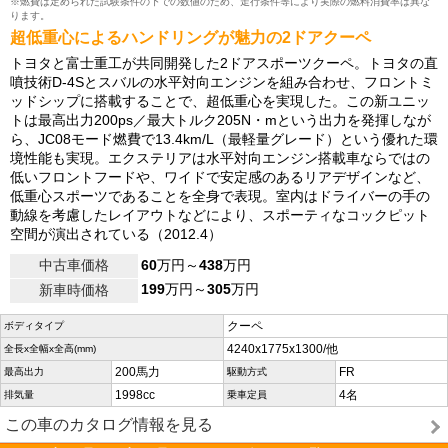
※燃費は定められた試験条件の下での数値のため、走行条件等により実際の燃料消費率は異な
ります。
超低重心によるハンドリングが魅力の2ドアクーペ
トヨタと富士重工が共同開発した2ドアスポーツクーペ。トヨタの直
噴技術D-4Sとスバルの水平対向エンジンを組み合わせ、フロントミ
ッドシップに搭載することで、超低重心を実現した。この新ユニッ
トは最高出力200ps／最大トルク205N・mという出力を発揮しなが
ら、JC08モード燃費で13.4km/L（最軽量グレード）という優れた環
境性能も実現。エクステリアは水平対向エンジン搭載車ならではの
低いフロントフードや、ワイドで安定感のあるリアデザインなど、
低重心スポーツであることを全身で表現。室内はドライバーの手の
動線を考慮したレイアウトなどにより、スポーティなコックピット
空間が演出されている（2012.4）
中古車価格
60
万円～
438
万円
199
万円～
305
万円
新車時価格
クーペ
ボディタイプ
4240x1775x1300/他
全長x全幅x全高(mm)
200馬力
FR
最高出力
駆動方式
1998cc
4名
排気量
乗車定員
この車のカタログ情報を見る