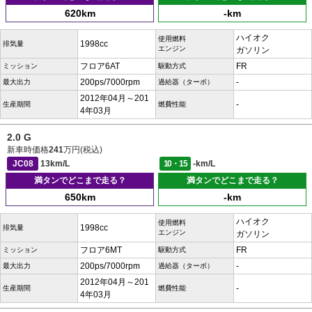
620km
-km
ハイオク
使用燃料
1998cc
排気量
エンジン
ガソリン
フロア6AT
FR
ミッション
駆動方式
200ps/7000rpm
-
最大出力
過給器（ターボ）
2012年04月～201
-
生産期間
燃費性能
4年03月
2.0 G
新車時価格
241
万円(税込)
JC08
13km/L
10・15
-km/L
満タンでどこまで走る？
満タンでどこまで走る？
650km
-km
ハイオク
使用燃料
1998cc
排気量
エンジン
ガソリン
フロア6MT
FR
ミッション
駆動方式
200ps/7000rpm
-
最大出力
過給器（ターボ）
2012年04月～201
-
生産期間
燃費性能
4年03月