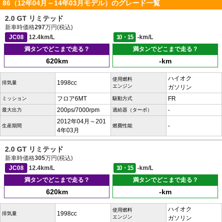
86（12年04月～14年03月モデル）のグレード一覧
2.0 GT リミテッド
新車時価格
297
万円(税込)
JC08
12.4km/L
10・15
-km/L
満タンでどこまで走る？
満タンでどこまで走る？
620km
-km
ハイオク
使用燃料
1998cc
排気量
エンジン
ガソリン
フロア6MT
FR
ミッション
駆動方式
200ps/7000rpm
-
最大出力
過給器（ターボ）
2012年04月～201
-
生産期間
燃費性能
4年03月
2.0 GT リミテッド
新車時価格
305
万円(税込)
JC08
12.4km/L
10・15
-km/L
満タンでどこまで走る？
満タンでどこまで走る？
620km
-km
ハイオク
使用燃料
1998cc
排気量
エンジン
ガソリン