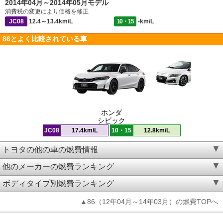
2014年04月～2014年05月モデル
消費税の変更により価格を修正
JC08
12.4～13.4km/L
10・15
-km/L
86とよく比較されている車
ホンダ
シビック
JC08
17.4km/L
10・15
12.8km/L
トヨタの他の車の燃費情報
他のメーカーの燃費ランキング
ボディタイプ別燃費ランキング
▲86（12年04月～14年03月）の燃費TOPへ