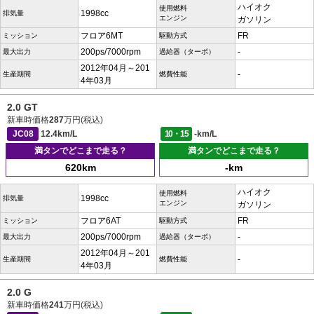
ハイオク
使用燃料
1998cc
排気量
エンジン
ガソリン
フロア6MT
FR
ミッション
駆動方式
200ps/7000rpm
-
最大出力
過給器（ターボ）
2012年04月～201
-
生産期間
燃費性能
4年03月
2.0 GT
新車時価格
287
万円(税込)
JC08
12.4km/L
10・15
-km/L
満タンでどこまで走る？
満タンでどこまで走る？
620km
-km
ハイオク
使用燃料
1998cc
排気量
エンジン
ガソリン
フロア6AT
FR
ミッション
駆動方式
200ps/7000rpm
-
最大出力
過給器（ターボ）
2012年04月～201
-
生産期間
燃費性能
4年03月
2.0 G
新車時価格
241
万円(税込)