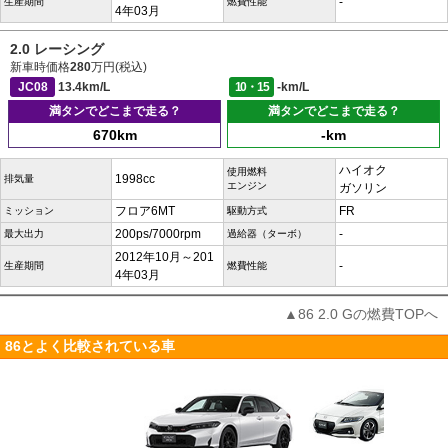
-
生産期間
燃費性能
4年03月
2.0 レーシング
新車時価格
280
万円(税込)
JC08
13.4km/L
10・15
-km/L
満タンでどこまで走る？
満タンでどこまで走る？
670km
-km
ハイオク
使用燃料
1998cc
排気量
エンジン
ガソリン
フロア6MT
FR
ミッション
駆動方式
200ps/7000rpm
-
最大出力
過給器（ターボ）
2012年10月～201
-
生産期間
燃費性能
4年03月
▲86 2.0 Gの燃費TOPへ
86とよく比較されている車