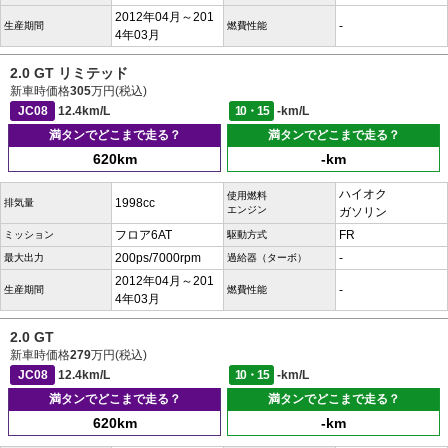
2012年04月～201
-
生産期間
燃費性能
4年03月
2.0 GT リミテッド
新車時価格
305
万円(税込)
JC08
12.4km/L
10・15
-km/L
満タンでどこまで走る？
満タンでどこまで走る？
620km
-km
ハイオク
使用燃料
1998cc
排気量
エンジン
ガソリン
フロア6AT
FR
ミッション
駆動方式
200ps/7000rpm
-
最大出力
過給器（ターボ）
2012年04月～201
-
生産期間
燃費性能
4年03月
2.0 GT
新車時価格
279
万円(税込)
JC08
12.4km/L
10・15
-km/L
満タンでどこまで走る？
満タンでどこまで走る？
620km
-km