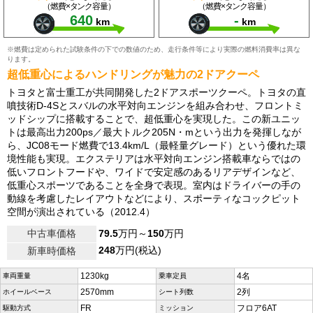
（燃費×タンク容量）
（燃費×タンク容量）
640
-
km
km
※燃費は定められた試験条件の下での数値のため、走行条件等により実際の燃料消費率は異な
ります。
超低重心によるハンドリングが魅力の2ドアクーペ
トヨタと富士重工が共同開発した2ドアスポーツクーペ。トヨタの直
噴技術D-4Sとスバルの水平対向エンジンを組み合わせ、フロントミ
ッドシップに搭載することで、超低重心を実現した。この新ユニッ
トは最高出力200ps／最大トルク205N・mという出力を発揮しなが
ら、JC08モード燃費で13.4km/L（最軽量グレード）という優れた環
境性能も実現。エクステリアは水平対向エンジン搭載車ならではの
低いフロントフードや、ワイドで安定感のあるリアデザインなど、
低重心スポーツであることを全身で表現。室内はドライバーの手の
動線を考慮したレイアウトなどにより、スポーティなコックピット
空間が演出されている（2012.4）
中古車価格
79.5
万円～
150
万円
248
万円(税込)
新車時価格
1230kg
4名
車両重量
乗車定員
2570mm
2列
ホイールベース
シート列数
FR
フロア6AT
駆動方式
ミッション