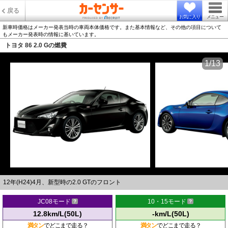
戻る
お気に入り
メニュー
新車時価格はメーカー発表当時の車両本体価格です。また基本情報など、その他の項目について
もメーカー発表時の情報に基いています。
トヨタ 86 2.0 Gの燃費
1/13
12年(H24)4月、新型時の2.0 GTのフロント
JC08モード
10・15モード
12.8km/L(50L)
-km/L(50L)
満タン
でどこまで走る？
満タン
でどこまで走る？