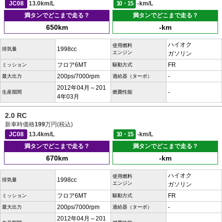
JC08
13.0km/L
10・15
-km/L
満タンでどこまで走る？
満タンでどこまで走る？
650km
-km
ハイオク
使用燃料
1998cc
排気量
エンジン
ガソリン
フロア6MT
FR
ミッション
駆動方式
200ps/7000rpm
-
最大出力
過給器（ターボ）
2012年04月～201
-
生産期間
燃費性能
4年03月
2.0 RC
新車時価格
199
万円(税込)
JC08
13.4km/L
10・15
-km/L
満タンでどこまで走る？
満タンでどこまで走る？
670km
-km
ハイオク
使用燃料
1998cc
排気量
エンジン
ガソリン
フロア6MT
FR
ミッション
駆動方式
200ps/7000rpm
-
最大出力
過給器（ターボ）
2012年04月～201