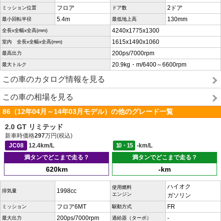
フロア
2ドア
ミッション位置
ドア数
5.4m
130mm
最小回転半径
最低地上高
4240x1775x1300
全長x全幅x全高(mm)
1615x1490x1060
室内 全長x全幅x全高(mm)
200ps/7000rpm
最高出力
20.9kg・m/6400～6600rpm
最大トルク
この車のカタログ情報を見る
この車の相場を見る
86（12年04月～14年03月モデル）の他のグレード一覧
2.0 GT リミテッド
新車時価格
297
万円(税込)
JC08
12.4km/L
10・15
-km/L
満タンでどこまで走る？
満タンでどこまで走る？
620km
-km
ハイオク
使用燃料
1998cc
排気量
エンジン
ガソリン
フロア6MT
FR
ミッション
駆動方式
200ps/7000rpm
-
最大出力
過給器（ターボ）