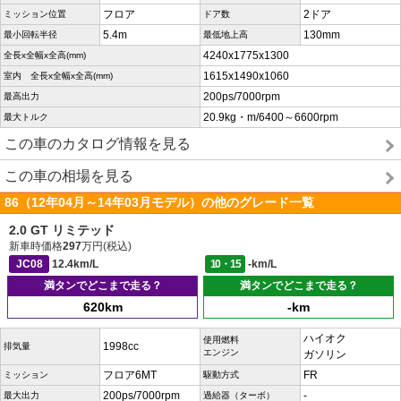
フロア
2ドア
ミッション位置
ドア数
5.4m
130mm
最小回転半径
最低地上高
4240x1775x1300
全長x全幅x全高(mm)
1615x1490x1060
室内 全長x全幅x全高(mm)
200ps/7000rpm
最高出力
20.9kg・m/6400～6600rpm
最大トルク
この車のカタログ情報を見る
この車の相場を見る
86（12年04月～14年03月モデル）の他のグレード一覧
2.0 GT リミテッド
新車時価格
297
万円(税込)
JC08
12.4km/L
10・15
-km/L
満タンでどこまで走る？
満タンでどこまで走る？
620km
-km
ハイオク
使用燃料
1998cc
排気量
エンジン
ガソリン
フロア6MT
FR
ミッション
駆動方式
200ps/7000rpm
-
最大出力
過給器（ターボ）