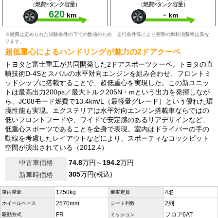
（燃費×タンク容量）
（燃費×タンク容量）
620
-
km
km
※燃費は定められた試験条件の下での数値のため、走行条件等により実際の燃料消費率は異な
ります。
超低重心によるハンドリングが魅力の2ドアクーペ
トヨタと富士重工が共同開発した2ドアスポーツクーペ。トヨタの直
噴技術D-4Sとスバルの水平対向エンジンを組み合わせ、フロントミ
ッドシップに搭載することで、超低重心を実現した。この新ユニッ
トは最高出力200ps／最大トルク205N・mという出力を発揮しなが
ら、JC08モード燃費で13.4km/L（最軽量グレード）という優れた環
境性能も実現。エクステリアは水平対向エンジン搭載車ならではの
低いフロントフードや、ワイドで安定感のあるリアデザインなど、
低重心スポーツであることを全身で表現。室内はドライバーの手の
動線を考慮したレイアウトなどにより、スポーティなコックピット
空間が演出されている（2012.4）
中古車価格
74.8
万円～
194.2
万円
305
万円(税込)
新車時価格
1250kg
4名
車両重量
乗車定員
2570mm
2列
ホイールベース
シート列数
FR
フロア6AT
駆動方式
ミッション