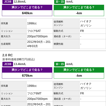
JC08
12.8km/L
10・15
-km/L
満タンでどこまで走る？
満タンでどこまで走る？
640km
-km
ハイオク
使用燃料
1998cc
排気量
エンジン
ガソリン
フロア6AT
FR
ミッション
駆動方式
200ps/7000rpm
-
最大出力
過給器（ターボ）
2012年04月～201
-
生産期間
燃費性能
4年03月
2.0 RC
新車時価格
199
万円(税込)
JC08
13.4km/L
10・15
-km/L
満タンでどこまで走る？
満タンでどこまで走る？
670km
-km
ハイオク
使用燃料
1998cc
排気量
エンジン
ガソリン
フロア6MT
FR
ミッション
駆動方式
200ps/7000rpm
-
最大出力
過給器（ターボ）
2012年04月～201