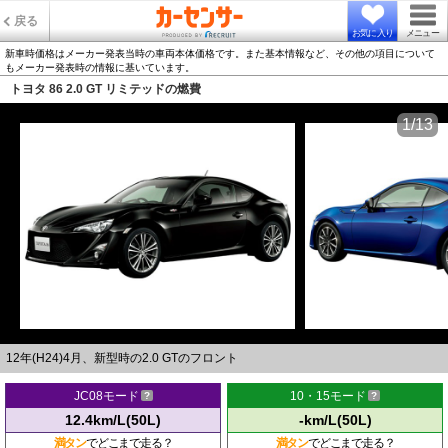
戻る
お気に入り
メニュー
新車時価格はメーカー発表当時の車両本体価格です。また基本情報など、その他の項目について
もメーカー発表時の情報に基いています。
トヨタ 86 2.0 GT リミテッドの燃費
1/13
12年(H24)4月、新型時の2.0 GTのフロント
JC08モード
10・15モード
12.4km/L(50L)
-km/L(50L)
満タン
でどこまで走る？
満タン
でどこまで走る？