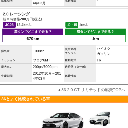
-
生産期間
燃費性能
4年03月
2.0 レーシング
新車時価格
280
万円(税込)
JC08
13.4km/L
10・15
-km/L
満タンでどこまで走る？
満タンでどこまで走る？
670km
-km
ハイオク
使用燃料
1998cc
排気量
エンジン
ガソリン
フロア6MT
FR
ミッション
駆動方式
200ps/7000rpm
-
最大出力
過給器（ターボ）
2012年10月～201
-
生産期間
燃費性能
4年03月
▲86 2.0 GT リミテッドの燃費TOPへ
86とよく比較されている車