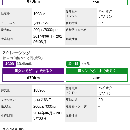
670km
-km
ハイオク
使用燃料
1998cc
排気量
エンジン
ガソリン
フロア6MT
FR
ミッション
駆動方式
200ps/7000rpm
-
最大出力
過給器（ターボ）
2014年06月～201
-
生産期間
燃費性能
5年03月
2.0 レーシング
新車時価格
289
万円(税込)
JC08
13.4km/L
10・15
-km/L
満タンでどこまで走る？
満タンでどこまで走る？
670km
-km
ハイオク
使用燃料
1998cc
排気量
エンジン
ガソリン
フロア6MT
FR
ミッション
駆動方式
200ps/7000rpm
-
最大出力
過給器（ターボ）
2014年06月～201
-
生産期間
燃費性能
5年03月
2.0 14R-60