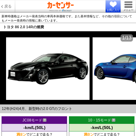
戻る
お気に入り
メニュー
新車時価格はメーカー発表当時の車両本体価格です。また基本情報など、その他の項目について
もメーカー発表時の情報に基いています。
トヨタ 86 2.0 14Rの燃費
1/13
12年(H24)4月、新型時の2.0 GTのフロント
JC08モード
10・15モード
-km/L(50L)
-km/L(50L)
満タン
でどこまで走る？
満タン
でどこまで走る？