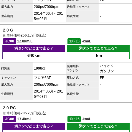
フロア6MT
FR
200ps/7000rpm
-
最大出力
過給器（ターボ）
2014年06月～201
-
生産期間
燃費性能
5年03月
2.0 G
新車時価格
256.1
万円(税込)
JC08
12.8km/L
10・15
-km/L
満タンでどこまで走る？
満タンでどこまで走る？
640km
-km
ハイオク
使用燃料
1998cc
排気量
エンジン
ガソリン
フロア6AT
FR
ミッション
駆動方式
200ps/7000rpm
-
最大出力
過給器（ターボ）
2014年06月～201
-
生産期間
燃費性能
5年03月
2.0 RC
新車時価格
205.7
万円(税込)
JC08
13.4km/L
10・15
-km/L
満タンでどこまで走る？
満タンでどこまで走る？