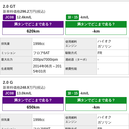
2.0 GT
新車時価格
296.2
万円(税込)
JC08
12.4km/L
10・15
-km/L
満タンでどこまで走る？
満タンでどこまで走る？
620km
-km
ハイオク
使用燃料
1998cc
排気量
エンジン
ガソリン
フロア6AT
FR
ミッション
駆動方式
200ps/7000rpm
-
最大出力
過給器（ターボ）
2014年06月～201
-
生産期間
燃費性能
5年03月
2.0 G
新車時価格
248.9
万円(税込)
JC08
13.0km/L
10・15
-km/L
満タンでどこまで走る？
満タンでどこまで走る？
650km
-km
ハイオク
使用燃料
1998cc
排気量
エンジン
ガソリン
ミッション
駆動方式