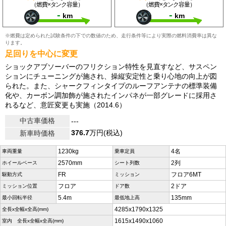
（燃費×タンク容量）
（燃費×タンク容量）
-
-
km
km
※燃費は定められた試験条件の下での数値のため、走行条件等により実際の燃料消費率は異な
ります。
足回りを中心に変更
ショックアブソーバーのフリクション特性を見直すなど、サスペン
ションにチューニングが施され、操縦安定性と乗り心地の向上が図
られた。また、シャークフィンタイプのルーフアンテナの標準装備
化や、カーボン調加飾が施されたインパネが一部グレードに採用さ
れるなど、意匠変更も実施（2014.6）
中古車価格
---
376.7
万円(税込)
新車時価格
1230kg
4名
車両重量
乗車定員
2570mm
2列
ホイールベース
シート列数
FR
フロア6MT
駆動方式
ミッション
フロア
2ドア
ミッション位置
ドア数
5.4m
135mm
最小回転半径
最低地上高
4285x1790x1325
全長x全幅x全高(mm)
1615x1490x1060
室内 全長x全幅x全高(mm)