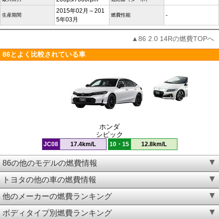
2015年02月～201
-
生産期間
燃費性能
5年03月
▲86 2.0 14Rの燃費TOPへ
86とよく比較されている車
ホンダ
シビック
JC08
17.4km/L
10・15
12.8km/L
86の他のモデルの燃費情報
トヨタの他の車の燃費情報
他のメーカーの燃費ランキング
ボディタイプ別燃費ランキング