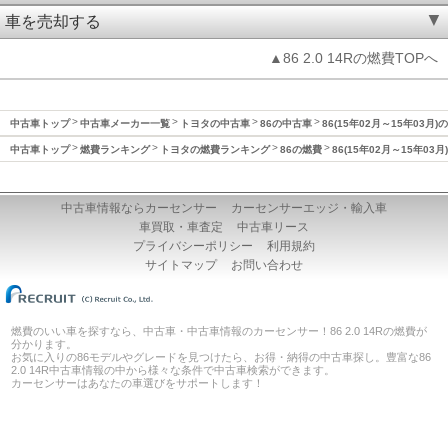
車を売却する
▲86 2.0 14Rの燃費TOPへ
中古車トップ
中古車メーカー一覧
トヨタの中古車
86の中古車
86(15年02月～15年03月)
中古車トップ
燃費ランキング
トヨタの燃費ランキング
86の燃費
86(15年02月～15年03
中古車情報ならカーセンサー
カーセンサーエッジ・輸入車
車買取・車査定
中古車リース
プライバシーポリシー
利用規約
サイトマップ
お問い合わせ
燃費のいい車を探すなら、中古車・中古車情報のカーセンサー！86 2.0 14Rの燃費が
分かります。
お気に入りの86モデルやグレードを見つけたら、お得・納得の中古車探し。豊富な86
2.0 14R中古車情報の中から様々な条件で中古車検索ができます。
カーセンサーはあなたの車選びをサポートします！