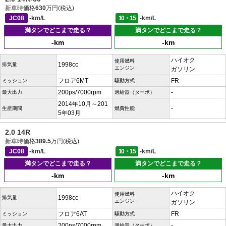
新車時価格
630
万円(税込)
JC08
-km/L
10・15
-km/L
満タンでどこまで走る？
満タンでどこまで走る？
-km
-km
ハイオク
使用燃料
1998cc
排気量
エンジン
ガソリン
フロア6MT
FR
ミッション
駆動方式
200ps/7000rpm
-
最大出力
過給器（ターボ）
2014年10月～201
-
生産期間
燃費性能
5年03月
2.0 14R
新車時価格
389.5
万円(税込)
JC08
-km/L
10・15
-km/L
満タンでどこまで走る？
満タンでどこまで走る？
-km
-km
ハイオク
使用燃料
1998cc
排気量
エンジン
ガソリン
フロア6AT
FR
ミッション
駆動方式
200ps/7000rpm
-
最大出力
過給器（ターボ）