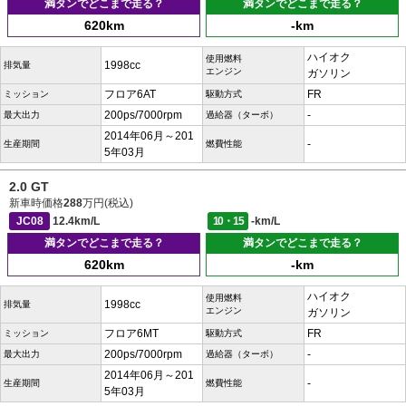
満タンでどこまで走る？
満タンでどこまで走る？
620km
-km
ハイオク
使用燃料
1998cc
排気量
エンジン
ガソリン
フロア6AT
FR
ミッション
駆動方式
200ps/7000rpm
-
最大出力
過給器（ターボ）
2014年06月～201
-
生産期間
燃費性能
5年03月
2.0 GT
新車時価格
288
万円(税込)
JC08
12.4km/L
10・15
-km/L
満タンでどこまで走る？
満タンでどこまで走る？
620km
-km
ハイオク
使用燃料
1998cc
排気量
エンジン
ガソリン
フロア6MT
FR
ミッション
駆動方式
200ps/7000rpm
-
最大出力
過給器（ターボ）
2014年06月～201
-
生産期間
燃費性能
5年03月