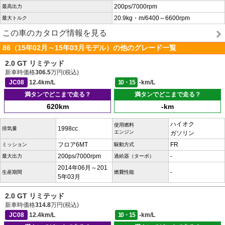
200ps/7000rpm
最高出力
20.9kg・m/6400～6600rpm
最大トルク
この車のカタログ情報を見る
86（15年02月～15年03月モデル）の他のグレード一覧
2.0 GT リミテッド
新車時価格
306.5
万円(税込)
JC08
12.4km/L
10・15
-km/L
満タンでどこまで走る？
満タンでどこまで走る？
620km
-km
ハイオク
使用燃料
1998cc
排気量
エンジン
ガソリン
フロア6MT
FR
ミッション
駆動方式
200ps/7000rpm
-
最大出力
過給器（ターボ）
2014年06月～201
-
生産期間
燃費性能
5年03月
2.0 GT リミテッド
新車時価格
314.8
万円(税込)
JC08
12.4km/L
10・15
-km/L