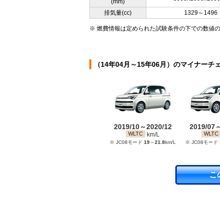
(mm)
排気量(cc)
1329～1496
※ 燃費情報は定められた試験条件の下での数値
（14年04月～15年06月）のマイナーチ
2019/10～2020/12
2019/07
WLTC
WLTC
km/L
※ JC08モード
19
～
21.8
km/L
※ JC08モード
こ