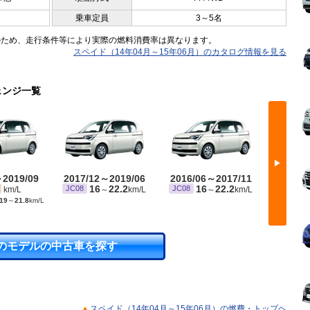
乗車定員
3～5名
のため、走行条件等により実際の燃料消費率は異なります。
スペイド（14年04月～15年06月）のカタログ情報を見る
ェンジ一覧
▶
～2019/09
2017/12～2019/06
2016/06～2017/11
2015/
16
22.2
16
22.2
JC08
JC08
JC08
km/L
～
km/L
～
km/L
19
～
21.8
km/L
のモデルの中古車を探す
スペイド（14年04月～15年06月）の燃費・トップヘ