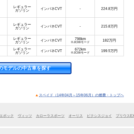
レギュラー
インパネCVT
-
224.8
万円
ガソリン
レギュラー
インパネCVT
-
215.8
万円
ガソリン
レギュラー
798km
インパネCVT
182
万円
ガソリン
※JC08モード
レギュラー
672km
インパネCVT
199.5
万円
ガソリン
※JC08モード
のモデルの中古車を探す
スペイド（14年04月～15年06月）の燃費・トップヘ
エポック
ヴィッツ
カローラスポーツ
オーリス
ピクシスジョイ
プリウスE