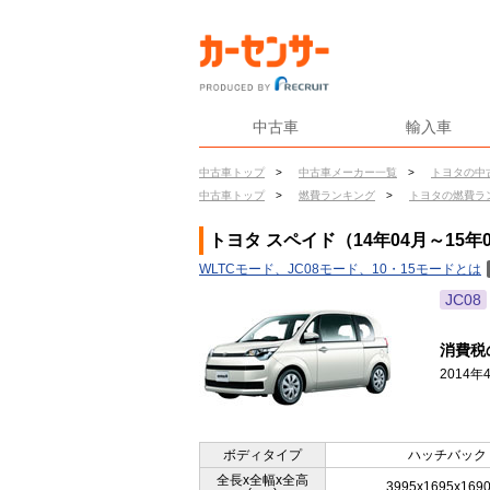
中古車
輸入車
中古車トップ
>
中古車メーカー一覧
>
トヨタの中
中古車トップ
>
燃費ランキング
>
トヨタの燃費ラ
トヨタ スペイド（14年04月～15年
WLTCモード、JC08モード、10・15モードとは
JC08
消費税
2014
ボディタイプ
ハッチバック
全長x全幅x全高
3995x1695x169