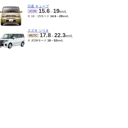
日産 キューブ
15.6
19
JC08
～
km/L
※ 10・15モード
14.6
～
20
km/L
スズキ ソリオ
17.8
22.3
WLTC
～
km/L
※ JC08モード
18
～
32
km/L