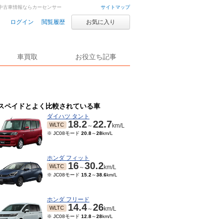
車・中古車情報ならカーセンサー
サイトマップ
ログイン
閲覧履歴
お気に入り
車買取
お役立ち記事
スペイドとよく比較されている車
ダイハツ タント
18.2
22.7
WLTC
～
km/L
※ JC08モード
20.8
～
28
km/L
ホンダ フィット
16
30.2
WLTC
～
km/L
※ JC08モード
15.2
～
38.6
km/L
ホンダ フリード
14.4
26
WLTC
～
km/L
※ JC08モード
12.8
～
28
km/L