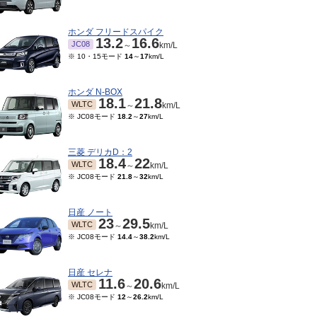
ホンダ フリードスパイク
13.2
16.6
JC08
～
km/L
※ 10・15モード
14
～
17
km/L
ホンダ N-BOX
18.1
21.8
WLTC
～
km/L
※ JC08モード
18.2
～
27
km/L
三菱 デリカD：2
18.4
22
WLTC
～
km/L
※ JC08モード
21.8
～
32
km/L
07～2016/05
2012/07～2014/03
16
22.2
16
19.6
JC08
～
km/L
～
km/L
日産 ノート
23
29.5
WLTC
～
km/L
※ JC08モード
14.4
～
38.2
km/L
日産 セレナ
11.6
20.6
WLTC
～
km/L
※ JC08モード
12
～
26.2
km/L