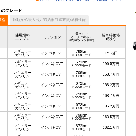
）のグレード
価格
駆動方式/最大出力/過給器/生産期間/燃費性能
満タンで
使用燃料
新車時価格
ミッション
どこまで走る？
エンジン
(税込)
(燃費xタンク容量)
レギュラー
798km
インパネCVT
179
万円
ガソリン
※JC08モード
レギュラー
672km
インパネCVT
196.5
万円
ガソリン
※JC08モード
レギュラー
798km
インパネCVT
168.7
万円
ガソリン
※JC08モード
レギュラー
672km
インパネCVT
186.2
万円
ガソリン
※JC08モード
レギュラー
798km
インパネCVT
168.7
万円
ガソリン
※JC08モード
レギュラー
672km
インパネCVT
186.2
万円
ガソリン
※JC08モード
レギュラー
798km
インパネCVT
163.5
万円
ガソリン
※JC08モード
レギュラー
672km
インパネCVT
182.1
万円
ガソリン
※JC08モード