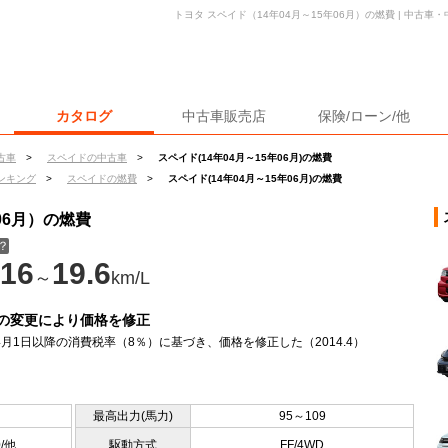
トヨタ スペイド（14年04月～15年06月）の燃費 | 中古
カタログ
中古車販売店
保険/ローン/他
古車
>
スペイドの中古車
>
スペイド(14年04月～15年06月)の燃費
ンキング
>
スペイドの燃費
>
スペイド(14年04月～15年06月)の燃費
06月）の燃費
？
16
19.6
～
km/L
の変更により価格を修正
年4月1日以降の消費税率（8％）に基づき、価格を修正した（2014.4）
最高出力(馬力)
95～109
0/他
駆動方式
FF/4WD