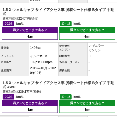
1.5 X ウェルキャブ サイドアクセス車 脱着シート仕様 Bタイプ 手動
式
新車時価格
224
万円(税抜)
JC08
-km/L
10・15
-km/L
満タンでどこまで走る？
満タンでどこまで走る？
-km
-km
レギュラー
使用燃料
1496cc
排気量
エンジン
ガソリン
インパネCVT
FF
ミッション
駆動方式
109ps/6000rpm
-
最大出力
過給器（ターボ）
2019年10月～202
-
生産期間
燃費性能
0年12月
1.5 X ウェルキャブ サイドアクセス車 脱着シート仕様 Bタイプ 手動
式 4WD
新車時価格
239.1
万円(税抜)
JC08
-km/L
10・15
-km/L
満タンでどこまで走る？
満タンでどこまで走る？
-km
-km