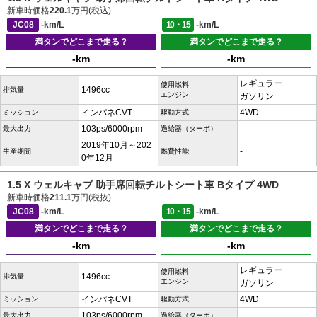
新車時価格
220.1
万円(税込)
JC08
-km/L
10・15
-km/L
満タンでどこまで走る？
満タンでどこまで走る？
-km
-km
レギュラー
使用燃料
1496cc
排気量
エンジン
ガソリン
インパネCVT
4WD
ミッション
駆動方式
103ps/6000rpm
-
最大出力
過給器（ターボ）
2019年10月～202
-
生産期間
燃費性能
0年12月
1.5 X ウェルキャブ 助手席回転チルトシート車 Bタイプ 4WD
新車時価格
211.1
万円(税抜)
JC08
-km/L
10・15
-km/L
満タンでどこまで走る？
満タンでどこまで走る？
-km
-km
レギュラー
使用燃料
1496cc
排気量
エンジン
ガソリン
インパネCVT
4WD
ミッション
駆動方式
103ps/6000rpm
-
最大出力
過給器（ターボ）