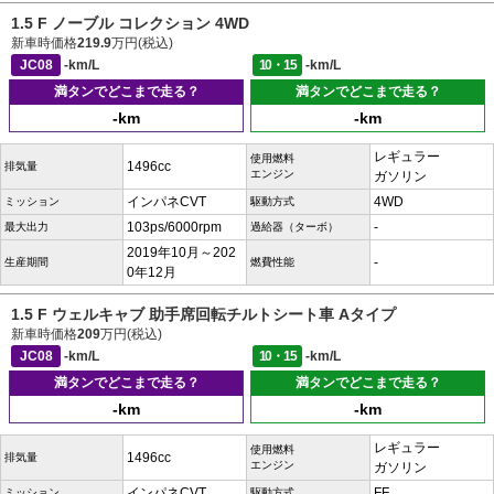
1.5 F ノーブル コレクション 4WD
新車時価格
219.9
万円(税込)
JC08
-km/L
10・15
-km/L
満タンでどこまで走る？
満タンでどこまで走る？
-km
-km
レギュラー
使用燃料
1496cc
排気量
エンジン
ガソリン
インパネCVT
4WD
ミッション
駆動方式
103ps/6000rpm
-
最大出力
過給器（ターボ）
2019年10月～202
-
生産期間
燃費性能
0年12月
1.5 F ウェルキャブ 助手席回転チルトシート車 Aタイプ
新車時価格
209
万円(税込)
JC08
-km/L
10・15
-km/L
満タンでどこまで走る？
満タンでどこまで走る？
-km
-km
レギュラー
使用燃料
1496cc
排気量
エンジン
ガソリン
インパネCVT
FF
ミッション
駆動方式