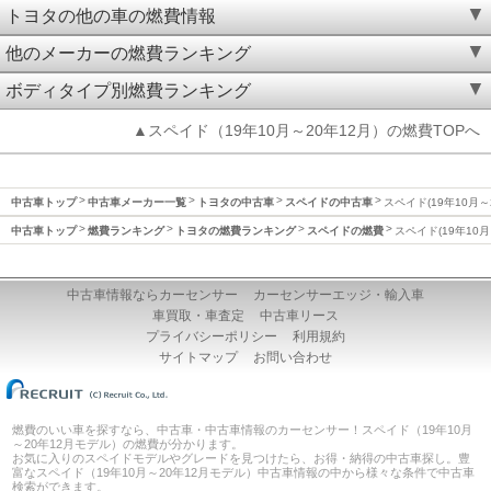
トヨタの他の車の燃費情報
他のメーカーの燃費ランキング
ボディタイプ別燃費ランキング
▲スペイド（19年10月～20年12月）の燃費TOPへ
中古車トップ
中古車メーカー一覧
トヨタの中古車
スペイドの中古車
スペイド(19年10月～
中古車トップ
燃費ランキング
トヨタの燃費ランキング
スペイドの燃費
スペイド(19年10月
中古車情報ならカーセンサー
カーセンサーエッジ・輸入車
車買取・車査定
中古車リース
プライバシーポリシー
利用規約
サイトマップ
お問い合わせ
燃費のいい車を探すなら、中古車・中古車情報のカーセンサー！スペイド（19年10月
～20年12月モデル）の燃費が分かります。
お気に入りのスペイドモデルやグレードを見つけたら、お得・納得の中古車探し。豊
富なスペイド（19年10月～20年12月モデル）中古車情報の中から様々な条件で中古車
検索ができます。