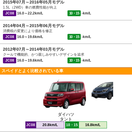
2015年07月～2016年05月モデル
1.5L（2WD）車の燃費性能が向上
JC08
16.0～22.2km/L
10・15
-km/L
2014年04月～2015年06月モデル
消費税の変更により価格を修正
JC08
16.0～19.6km/L
10・15
-km/L
2012年07月～2014年03月モデル
クールで機能的、かつ親しみやすいデザインを追求
JC08
16.0～19.6km/L
10・15
-km/L
スペイドとよく比較されている車
ダイハツ
タント
JC08
20.8km/L
10・15
16.8km/L