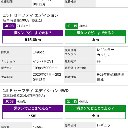
-
生産期間
燃費性能
0年12月
1.5 F セーフティ エディション
新車時価格
199
万円(税込)
JC08
21.8km/L
10・15
-km/L
満タンでどこまで走る？
満タンでどこまで走る？
915.6km
-km
レギュラー
使用燃料
1496cc
排気量
エンジン
ガソリン
インパネCVT
FF
ミッション
駆動方式
109ps/6000rpm
-
最大出力
過給器（ターボ）
2020年07月～202
R02年度燃費基準
生産期間
燃費性能
0年12月
達成
1.5 F セーフティ エディション 4WD
新車時価格
214.4
万円(税込)
JC08
-km/L
10・15
-km/L
満タンでどこまで走る？
満タンでどこまで走る？
-km
-km
レギュラー
使用燃料
1496cc
排気量