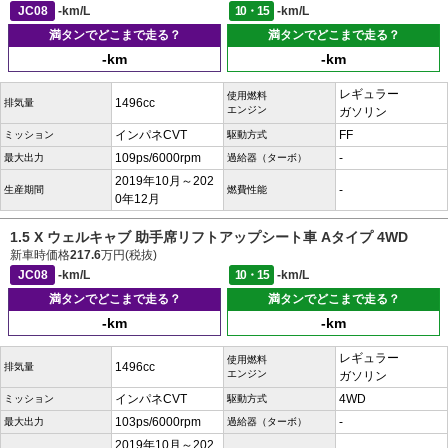
JC08
-km/L
10・15
-km/L
満タンでどこまで走る？
満タンでどこまで走る？
-km
-km
レギュラー
使用燃料
1496cc
排気量
エンジン
ガソリン
インパネCVT
FF
ミッション
駆動方式
109ps/6000rpm
-
最大出力
過給器（ターボ）
2019年10月～202
-
生産期間
燃費性能
0年12月
1.5 X ウェルキャブ 助手席リフトアップシート車 Aタイプ 4WD
新車時価格
217.6
万円(税抜)
JC08
-km/L
10・15
-km/L
満タンでどこまで走る？
満タンでどこまで走る？
-km
-km
レギュラー
使用燃料
1496cc
排気量
エンジン
ガソリン
インパネCVT
4WD
ミッション
駆動方式
103ps/6000rpm
-
最大出力
過給器（ターボ）
2019年10月～202