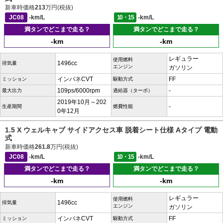
新車時価格
213
万円(税抜)
JC08
-km/L
10・15
-km/L
満タンでどこまで走る？
満タンでどこまで走る？
-km
-km
レギュラー
使用燃料
1496cc
排気量
エンジン
ガソリン
インパネCVT
FF
ミッション
駆動方式
109ps/6000rpm
-
最大出力
過給器（ターボ）
2019年10月～202
-
生産期間
燃費性能
0年12月
1.5 X ウェルキャブ サイドアクセス車 脱着シート仕様 Aタイプ 電動
式
新車時価格
261.8
万円(税抜)
JC08
-km/L
10・15
-km/L
満タンでどこまで走る？
満タンでどこまで走る？
-km
-km
レギュラー
使用燃料
1496cc
排気量
エンジン
ガソリン
インパネCVT
FF
ミッション
駆動方式