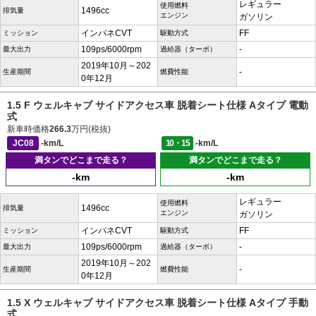
レギュラー
使用燃料
1496cc
排気量
エンジン
ガソリン
インパネCVT
FF
ミッション
駆動方式
109ps/6000rpm
-
最大出力
過給器（ターボ）
2019年10月～202
-
生産期間
燃費性能
0年12月
1.5 F ウェルキャブ サイドアクセス車 脱着シート仕様 Aタイプ 電動
式
新車時価格
266.3
万円(税抜)
JC08
-km/L
10・15
-km/L
満タンでどこまで走る？
満タンでどこまで走る？
-km
-km
レギュラー
使用燃料
1496cc
排気量
エンジン
ガソリン
インパネCVT
FF
ミッション
駆動方式
109ps/6000rpm
-
最大出力
過給器（ターボ）
2019年10月～202
-
生産期間
燃費性能
0年12月
1.5 X ウェルキャブ サイドアクセス車 脱着シート仕様 Aタイプ 手動
式