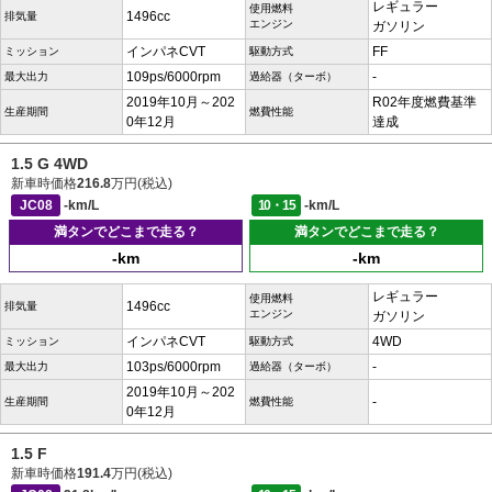
レギュラー
使用燃料
1496cc
排気量
エンジン
ガソリン
インパネCVT
FF
ミッション
駆動方式
109ps/6000rpm
-
最大出力
過給器（ターボ）
2019年10月～202
R02年度燃費基準
生産期間
燃費性能
0年12月
達成
1.5 G 4WD
新車時価格
216.8
万円(税込)
JC08
-km/L
10・15
-km/L
満タンでどこまで走る？
満タンでどこまで走る？
-km
-km
レギュラー
使用燃料
1496cc
排気量
エンジン
ガソリン
インパネCVT
4WD
ミッション
駆動方式
103ps/6000rpm
-
最大出力
過給器（ターボ）
2019年10月～202
-
生産期間
燃費性能
0年12月
1.5 F
新車時価格
191.4
万円(税込)