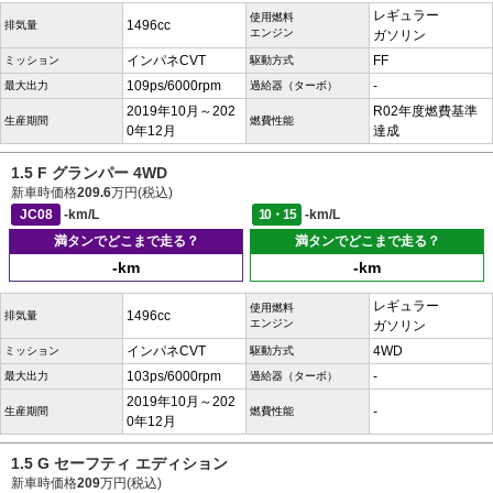
レギュラー
使用燃料
1496cc
排気量
エンジン
ガソリン
インパネCVT
FF
ミッション
駆動方式
109ps/6000rpm
-
最大出力
過給器（ターボ）
2019年10月～202
R02年度燃費基準
生産期間
燃費性能
0年12月
達成
1.5 F グランパー 4WD
新車時価格
209.6
万円(税込)
JC08
-km/L
10・15
-km/L
満タンでどこまで走る？
満タンでどこまで走る？
-km
-km
レギュラー
使用燃料
1496cc
排気量
エンジン
ガソリン
インパネCVT
4WD
ミッション
駆動方式
103ps/6000rpm
-
最大出力
過給器（ターボ）
2019年10月～202
-
生産期間
燃費性能
0年12月
1.5 G セーフティ エディション
新車時価格
209
万円(税込)