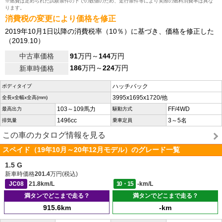
※燃費は定められた試験条件の下での数値のため、走行条件等により実際の燃料消費率は異な
ります。
消費税の変更により価格を修正
2019年10月1日以降の消費税率（10％）に基づき、価格を修正した
（2019.10）
中古車価格
91
万円～
144
万円
186
万円～
224
万円
新車時価格
ハッチバック
ボディタイプ
3995x1695x1720/他
全長x全幅x全高(mm)
103～109馬力
FF/4WD
最高出力
駆動方式
1496cc
3～5名
排気量
乗車定員
この車のカタログ情報を見る
スペイド（19年10月～20年12月モデル）のグレード一覧
1.5 G
新車時価格
201.4
万円(税込)
JC08
21.8km/L
10・15
-km/L
満タンでどこまで走る？
満タンでどこまで走る？
915.6km
-km