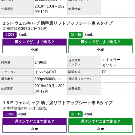
2019年10月～202
-
生産期間
燃費性能
0年12月
1.5 F ウェルキャブ 助手席リフトアップシート車 Aタイプ
新車時価格
207.2
万円(税抜)
JC08
-km/L
10・15
-km/L
満タンでどこまで走る？
満タンでどこまで走る？
-km
-km
レギュラー
使用燃料
1496cc
排気量
エンジン
ガソリン
インパネCVT
FF
ミッション
駆動方式
109ps/6000rpm
-
最大出力
過給器（ターボ）
2019年10月～202
-
生産期間
燃費性能
0年12月
1.5 F ウェルキャブ 助手席リフトアップシート車 Bタイプ
新車時価格
218.2
万円(税抜)
JC08
-km/L
10・15
-km/L
満タンでどこまで走る？
満タンでどこまで走る？
-km
-km