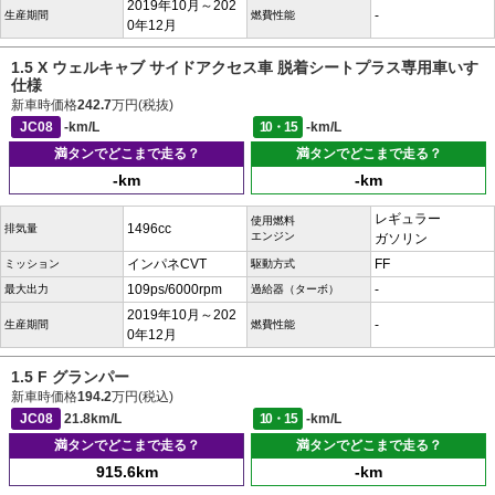
2019年10月～202
-
生産期間
燃費性能
0年12月
1.5 X ウェルキャブ サイドアクセス車 脱着シートプラス専用車いす
仕様
新車時価格
242.7
万円(税抜)
JC08
-km/L
10・15
-km/L
満タンでどこまで走る？
満タンでどこまで走る？
-km
-km
レギュラー
使用燃料
1496cc
排気量
エンジン
ガソリン
インパネCVT
FF
ミッション
駆動方式
109ps/6000rpm
-
最大出力
過給器（ターボ）
2019年10月～202
-
生産期間
燃費性能
0年12月
1.5 F グランパー
新車時価格
194.2
万円(税込)
JC08
21.8km/L
10・15
-km/L
満タンでどこまで走る？
満タンでどこまで走る？
915.6km
-km