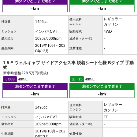
満タンでどこまで走る？
満タンでどこまで走る？
-km
-km
レギュラー
使用燃料
1496cc
排気量
エンジン
ガソリン
インパネCVT
4WD
ミッション
駆動方式
103ps/6000rpm
-
最大出力
過給器（ターボ）
2019年10月～202
-
生産期間
燃費性能
0年12月
1.5 F ウェルキャブ サイドアクセス車 脱着シート仕様 Bタイプ 手動
式
新車時価格
228.5
万円(税抜)
JC08
-km/L
10・15
-km/L
満タンでどこまで走る？
満タンでどこまで走る？
-km
-km
レギュラー
使用燃料
1496cc
排気量
エンジン
ガソリン
インパネCVT
FF
ミッション
駆動方式
109ps/6000rpm
-
最大出力
過給器（ターボ）
2019年10月～202
-
生産期間
燃費性能
0年12月