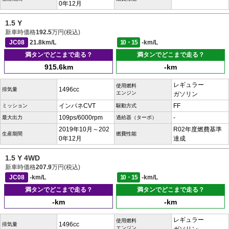
0年12月
1.5 Y
新車時価格
192.5
万円(税込)
JC08
21.8km/L
10・15
-km/L
満タンでどこまで走る？
満タンでどこまで走る？
915.6km
-km
レギュラー
使用燃料
1496cc
排気量
エンジン
ガソリン
インパネCVT
FF
ミッション
駆動方式
109ps/6000rpm
-
最大出力
過給器（ターボ）
2019年10月～202
R02年度燃費基準
生産期間
燃費性能
0年12月
達成
1.5 Y 4WD
新車時価格
207.9
万円(税込)
JC08
-km/L
10・15
-km/L
満タンでどこまで走る？
満タンでどこまで走る？
-km
-km
レギュラー
使用燃料
1496cc
排気量
エンジン