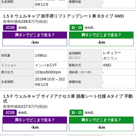
-
生産期間
燃費性能
0年12月
1.5 X ウェルキャブ 助手席リフトアップシート車 Bタイプ 4WD
新車時価格
228.6
万円(税抜)
JC08
-km/L
10・15
-km/L
満タンでどこまで走る？
満タンでどこまで走る？
-km
-km
レギュラー
使用燃料
1496cc
排気量
エンジン
ガソリン
インパネCVT
4WD
ミッション
駆動方式
103ps/6000rpm
-
最大出力
過給器（ターボ）
2019年10月～202
-
生産期間
燃費性能
0年12月
1.5 F ウェルキャブ サイドアクセス車 脱着シート仕様 Aタイプ 手動
式
新車時価格
217.5
万円(税抜)
JC08
-km/L
10・15
-km/L
満タンでどこまで走る？
満タンでどこまで走る？
-km
-km