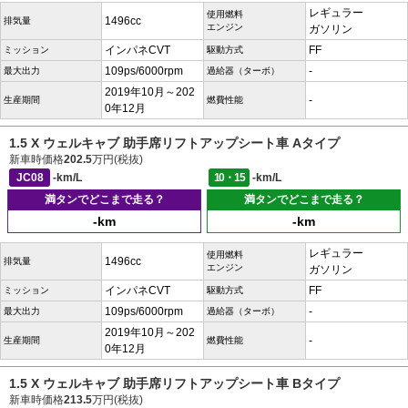
レギュラー
使用燃料
1496cc
排気量
エンジン
ガソリン
インパネCVT
FF
ミッション
駆動方式
109ps/6000rpm
-
最大出力
過給器（ターボ）
2019年10月～202
-
生産期間
燃費性能
0年12月
1.5 X ウェルキャブ 助手席リフトアップシート車 Aタイプ
新車時価格
202.5
万円(税抜)
JC08
-km/L
10・15
-km/L
満タンでどこまで走る？
満タンでどこまで走る？
-km
-km
レギュラー
使用燃料
1496cc
排気量
エンジン
ガソリン
インパネCVT
FF
ミッション
駆動方式
109ps/6000rpm
-
最大出力
過給器（ターボ）
2019年10月～202
-
生産期間
燃費性能
0年12月
1.5 X ウェルキャブ 助手席リフトアップシート車 Bタイプ
新車時価格
213.5
万円(税抜)