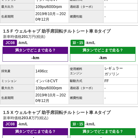
109ps/6000rpm
-
最大出力
過給器（ターボ）
2019年10月～202
-
生産期間
燃費性能
0年12月
1.5 F ウェルキャブ 助手席回転チルトシート車 Bタイプ
新車時価格
201
万円(税抜)
JC08
-km/L
10・15
-km/L
満タンでどこまで走る？
満タンでどこまで走る？
-km
-km
レギュラー
使用燃料
1496cc
排気量
エンジン
ガソリン
インパネCVT
FF
ミッション
駆動方式
109ps/6000rpm
-
最大出力
過給器（ターボ）
2019年10月～202
-
生産期間
燃費性能
0年12月
1.5 X ウェルキャブ 助手席回転チルトシート車 Aタイプ
新車時価格
203.8
万円(税込)
JC08
-km/L
10・15
-km/L
満タンでどこまで走る？
満タンでどこまで走る？