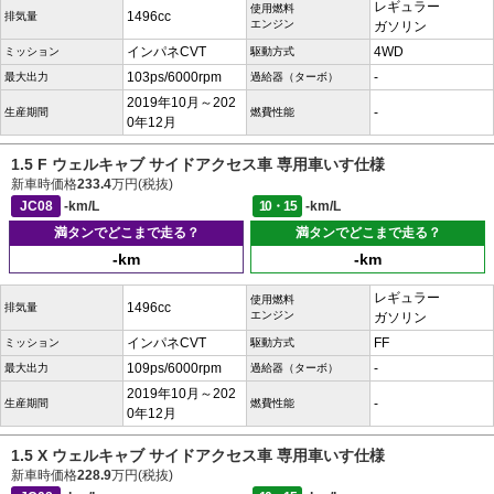
レギュラー
使用燃料
1496cc
排気量
エンジン
ガソリン
インパネCVT
4WD
ミッション
駆動方式
103ps/6000rpm
-
最大出力
過給器（ターボ）
2019年10月～202
-
生産期間
燃費性能
0年12月
1.5 F ウェルキャブ サイドアクセス車 専用車いす仕様
新車時価格
233.4
万円(税抜)
JC08
-km/L
10・15
-km/L
満タンでどこまで走る？
満タンでどこまで走る？
-km
-km
レギュラー
使用燃料
1496cc
排気量
エンジン
ガソリン
インパネCVT
FF
ミッション
駆動方式
109ps/6000rpm
-
最大出力
過給器（ターボ）
2019年10月～202
-
生産期間
燃費性能
0年12月
1.5 X ウェルキャブ サイドアクセス車 専用車いす仕様
新車時価格
228.9
万円(税抜)