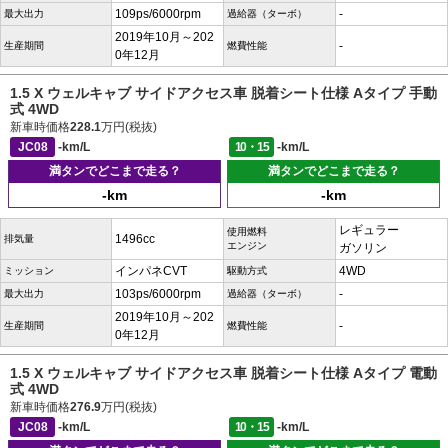
109ps/6000rpm
-
最大出力
過給器（ターボ）
2019年10月～202
-
生産期間
燃費性能
0年12月
1.5 X ウェルキャブ サイドアクセス車 脱着シート仕様 Aタイプ 手動
式 4WD
新車時価格
228.1
万円(税抜)
JC08
-km/L
10・15
-km/L
満タンでどこまで走る？
満タンでどこまで走る？
-km
-km
レギュラー
使用燃料
1496cc
排気量
エンジン
ガソリン
インパネCVT
4WD
ミッション
駆動方式
103ps/6000rpm
-
最大出力
過給器（ターボ）
2019年10月～202
-
生産期間
燃費性能
0年12月
1.5 X ウェルキャブ サイドアクセス車 脱着シート仕様 Aタイプ 電動
式 4WD
新車時価格
276.9
万円(税抜)
JC08
-km/L
10・15
-km/L