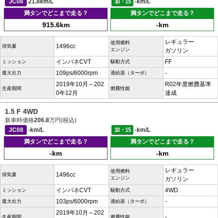
JC08
21.8km/L
10・15
-km/L
満タンでどこまで走る？
満タンでどこまで走る？
915.6km
-km
レギュラー
使用燃料
1496cc
排気量
エンジン
ガソリン
インパネCVT
FF
ミッション
駆動方式
109ps/6000rpm
-
最大出力
過給器（ターボ）
2019年10月～202
R02年度燃費基準
生産期間
燃費性能
0年12月
達成
1.5 F 4WD
新車時価格
206.8
万円(税込)
JC08
-km/L
10・15
-km/L
満タンでどこまで走る？
満タンでどこまで走る？
-km
-km
レギュラー
使用燃料
1496cc
排気量
エンジン
ガソリン
インパネCVT
4WD
ミッション
駆動方式
103ps/6000rpm
-
最大出力
過給器（ターボ）
2019年10月～202
-
生産期間
燃費性能