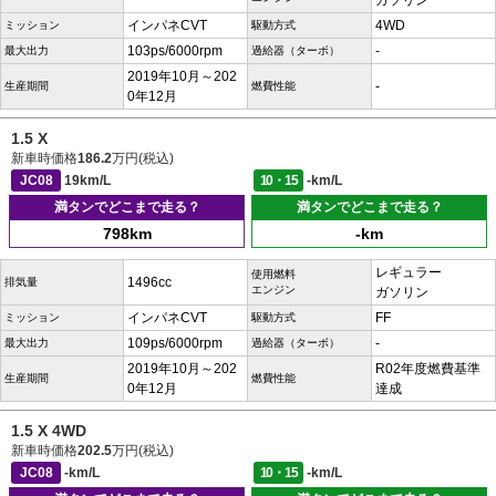
ガソリン
インパネCVT
4WD
ミッション
駆動方式
103ps/6000rpm
-
最大出力
過給器（ターボ）
2019年10月～202
-
生産期間
燃費性能
0年12月
1.5 X
新車時価格
186.2
万円(税込)
JC08
19km/L
10・15
-km/L
満タンでどこまで走る？
満タンでどこまで走る？
798km
-km
レギュラー
使用燃料
1496cc
排気量
エンジン
ガソリン
インパネCVT
FF
ミッション
駆動方式
109ps/6000rpm
-
最大出力
過給器（ターボ）
2019年10月～202
R02年度燃費基準
生産期間
燃費性能
0年12月
達成
1.5 X 4WD
新車時価格
202.5
万円(税込)
JC08
-km/L
10・15
-km/L