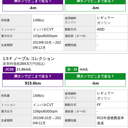
満タンでどこまで走る？
満タンでどこまで走る？
-km
-km
レギュラー
使用燃料
1496cc
排気量
エンジン
ガソリン
インパネCVT
4WD
ミッション
駆動方式
103ps/6000rpm
-
最大出力
過給器（ターボ）
2019年10月～202
-
生産期間
燃費性能
0年12月
1.5 F ノーブル コレクション
新車時価格
204.5
万円(税込)
JC08
21.8km/L
10・15
-km/L
満タンでどこまで走る？
満タンでどこまで走る？
915.6km
-km
レギュラー
使用燃料
1496cc
排気量
エンジン
ガソリン
インパネCVT
FF
ミッション
駆動方式
109ps/6000rpm
-
最大出力
過給器（ターボ）
2019年10月～202
R02年度燃費基準
生産期間
燃費性能
0年12月
達成