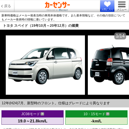
戻る
お気に入り
メニュー
新車時価格はメーカー発表当時の車両本体価格です。また基本情報など、その他の項目について
もメーカー発表時の情報に基いています。
トヨタ スペイド（19年10月～20年12月）の燃費
1/14
12年(H24)7月、新型時のフロント。仕様はグレードにより異なります
JC08モード
10・15モード
19.0～21.8km/L
-km/L