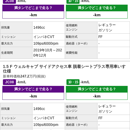
JC08
-km/L
10・15
-km/L
満タンでどこまで走る？
満タンでどこまで走る？
-km
-km
レギュラー
使用燃料
1496cc
排気量
エンジン
ガソリン
インパネCVT
FF
ミッション
駆動方式
109ps/6000rpm
-
最大出力
過給器（ターボ）
2019年10月～202
-
生産期間
燃費性能
0年12月
1.5 F ウェルキャブ サイドアクセス車 脱着シートプラス専用車いす
仕様
新車時価格
247.2
万円(税抜)
JC08
-km/L
10・15
-km/L
満タンでどこまで走る？
満タンでどこまで走る？
-km
-km
レギュラー
使用燃料
1496cc
排気量
エンジン
ガソリン
インパネCVT
FF
ミッション
駆動方式
109ps/6000rpm
-
最大出力
過給器（ターボ）