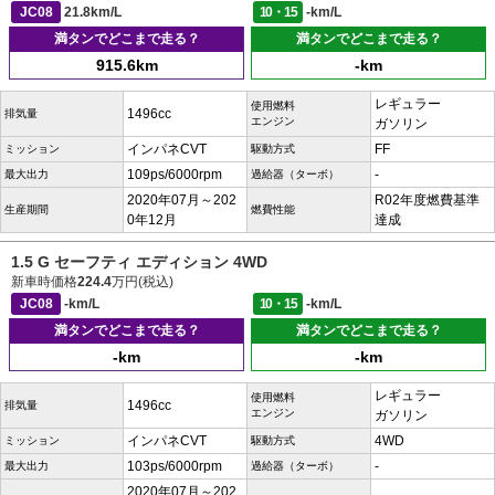
JC08
21.8km/L
10・15
-km/L
満タンでどこまで走る？
満タンでどこまで走る？
915.6km
-km
レギュラー
使用燃料
1496cc
排気量
エンジン
ガソリン
インパネCVT
FF
ミッション
駆動方式
109ps/6000rpm
-
最大出力
過給器（ターボ）
2020年07月～202
R02年度燃費基準
生産期間
燃費性能
0年12月
達成
1.5 G セーフティ エディション 4WD
新車時価格
224.4
万円(税込)
JC08
-km/L
10・15
-km/L
満タンでどこまで走る？
満タンでどこまで走る？
-km
-km
レギュラー
使用燃料
1496cc
排気量
エンジン
ガソリン
インパネCVT
4WD
ミッション
駆動方式
103ps/6000rpm
-
最大出力
過給器（ターボ）
2020年07月～202