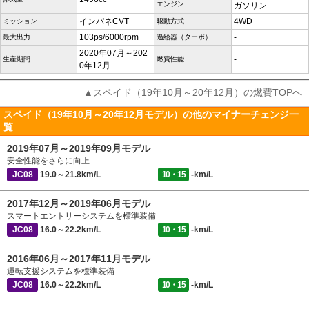
エンジン
ガソリン
インパネCVT
4WD
ミッション
駆動方式
103ps/6000rpm
-
最大出力
過給器（ターボ）
2020年07月～202
-
生産期間
燃費性能
0年12月
▲スペイド（19年10月～20年12月）の燃費TOPへ
スペイド（19年10月～20年12月モデル）の他のマイナーチェンジ一
覧
2019年07月～2019年09月モデル
安全性能をさらに向上
JC08
19.0～21.8km/L
10・15
-km/L
2017年12月～2019年06月モデル
スマートエントリーシステムを標準装備
JC08
16.0～22.2km/L
10・15
-km/L
2016年06月～2017年11月モデル
運転支援システムを標準装備
JC08
16.0～22.2km/L
10・15
-km/L