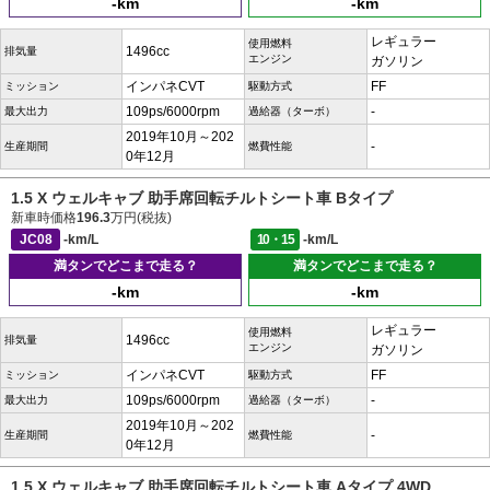
-km
-km
レギュラー
使用燃料
1496cc
排気量
エンジン
ガソリン
インパネCVT
FF
ミッション
駆動方式
109ps/6000rpm
-
最大出力
過給器（ターボ）
2019年10月～202
-
生産期間
燃費性能
0年12月
1.5 X ウェルキャブ 助手席回転チルトシート車 Bタイプ
新車時価格
196.3
万円(税抜)
JC08
-km/L
10・15
-km/L
満タンでどこまで走る？
満タンでどこまで走る？
-km
-km
レギュラー
使用燃料
1496cc
排気量
エンジン
ガソリン
インパネCVT
FF
ミッション
駆動方式
109ps/6000rpm
-
最大出力
過給器（ターボ）
2019年10月～202
-
生産期間
燃費性能
0年12月
1.5 X ウェルキャブ 助手席回転チルトシート車 Aタイプ 4WD