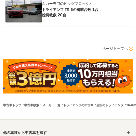
ムカー専門のビッグブロック♪
1
トライアンフ TR-6の
掲載台数
台
20
総掲載数
台
ページトップへ
中古車トップ
中古車検索：メーカー一覧
トライアンフの中古車
全国のトライアンフ
TR-6
他の車種から中古車を探す