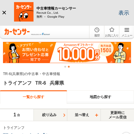
中古車情報カーセンサー
表示
Recruit Co., Ltd.
無料 － Google Play
履歴
お気に入り
メニュー
TR-6(兵庫県)の中古車・中古車情報
トライアンフ TR-6 兵庫県
一覧から探す
地図から探す
更新時に
1
絞り込み
並べ替え
台
メール受信
トライアンフ