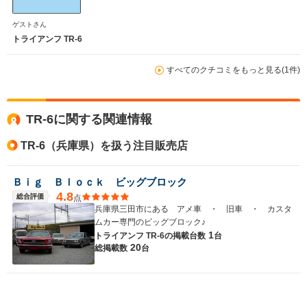
ゲストさん
トライアンフ TR-6
すべてのクチコミをもっと見る(1件)
TR-6に関する関連情報
TR-6（兵庫県）を扱う注目販売店
Ｂｉｇ Ｂｌｏｃｋ ビッグブロック
4.8
総合評価
点
兵庫県三田市にある アメ車 ・ 旧車 ・ カスタ
ムカー専門のビッグブロック♪
1
トライアンフ TR-6の
掲載台数
台
20
総掲載数
台