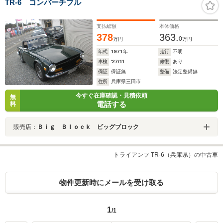
TR-6 コンバーチブル
支払総額
本体価格
378
363.
0
万円
万円
年式
1971
年
走行
不明
車検
'27/11
修復
あり
保証
保証無
整備
法定整備無
住所
兵庫県三田市
今すぐ在庫確認・見積依頼
無
電話する
料
販売店：
Ｂｉｇ Ｂｌｏｃｋ ビッグブロック
トライアンフ TR-6（兵庫県）の中古車
物件更新時にメールを受け取る
1
/1