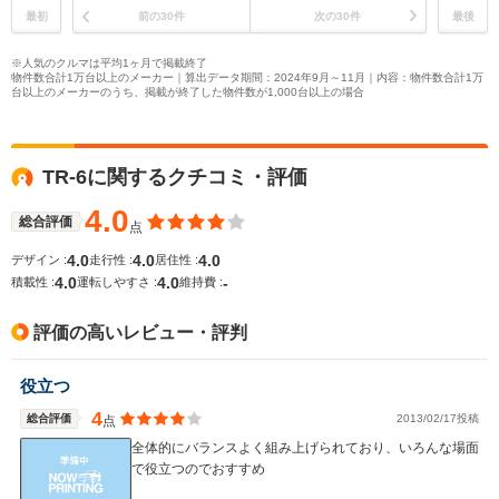
最初
前の30件
次の30件
最後
※人気のクルマは平均1ヶ月で掲載終了
物件数合計1万台以上のメーカー｜算出データ期間：2024年9月～11月｜内容：物件数合計1万
台以上のメーカーのうち、掲載が終了した物件数が1,000台以上の場合
TR-6に関するクチコミ・評価
4.0
総合評価
点
4.0
4.0
4.0
デザイン :
走行性 :
居住性 :
4.0
4.0
-
積載性 :
運転しやすさ :
維持費 :
評価の高いレビュー・評判
役立つ
4
総合評価
2013/02/17投稿
点
全体的にバランスよく組み上げられており、いろんな場面
で役立つのでおすすめ