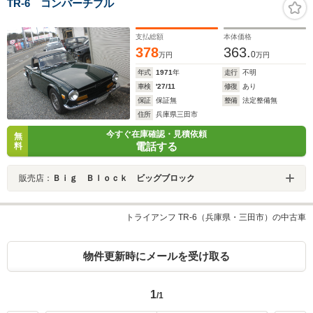
TR-6 コンバーチブル
支払総額
本体価格
378
363.
0
万円
万円
年式
1971
年
走行
不明
車検
'27/11
修復
あり
保証
保証無
整備
法定整備無
住所
兵庫県三田市
今すぐ在庫確認・見積依頼
無
電話する
料
販売店：
Ｂｉｇ Ｂｌｏｃｋ ビッグブロック
トライアンフ TR-6（兵庫県・三田市）の中古車
物件更新時にメールを受け取る
1
/1