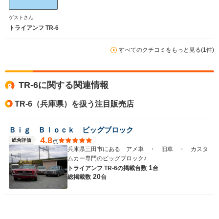
ゲストさん
トライアンフ TR-6
すべてのクチコミをもっと見る(1件)
TR-6に関する関連情報
TR-6（兵庫県）を扱う注目販売店
Ｂｉｇ Ｂｌｏｃｋ ビッグブロック
4.8
総合評価
点
兵庫県三田市にある アメ車 ・ 旧車 ・ カスタ
ムカー専門のビッグブロック♪
1
トライアンフ TR-6の
掲載台数
台
20
総掲載数
台