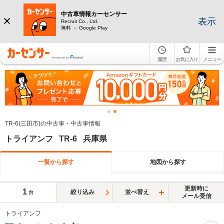
中古車情報カーセンサー
表示
Recruit Co., Ltd.
無料 － Google Play
履歴
お気に入り
メニュー
TR-6(三田市)の中古車・中古車情報
トライアンフ TR-6 兵庫県
一覧から探す
地図から探す
更新時に
1
絞り込み
並べ替え
台
メール受信
トライアンフ