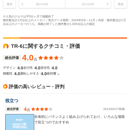
最初
前の30件
次の30件
最後
※人気のクルマは平均1ヶ月で掲載終了
物件数合計1万台以上のメーカー｜算出データ期間：2024年9月～11月｜内容：物件数合計1万
台以上のメーカーのうち、掲載が終了した物件数が1,000台以上の場合
TR-6に関するクチコミ・評価
4.0
総合評価
点
4.0
4.0
4.0
デザイン :
走行性 :
居住性 :
4.0
4.0
-
積載性 :
運転しやすさ :
維持費 :
評価の高いレビュー・評判
役立つ
4
総合評価
2013/02/17投稿
点
全体的にバランスよく組み上げられており、いろんな場面
で役立つのでおすすめ