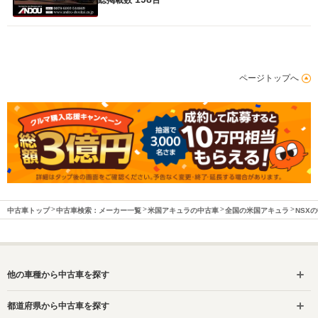
ページトップへ
中古車トップ
中古車検索：メーカー一覧
米国アキュラの中古車
全国の米国アキュラ
NSX
他の車種から中古車を探す
都道府県から中古車を探す