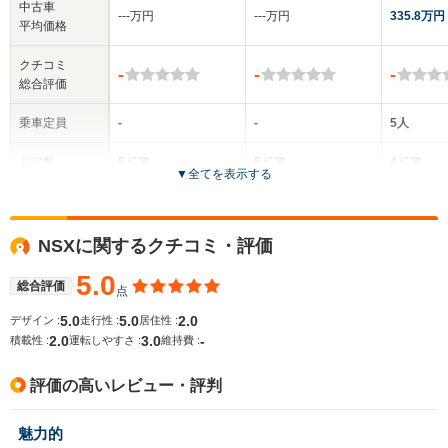
中古車
‐‐‐万円
‐‐‐万円
335.8万円
平均価格
クチコミ
-
-
-
総合評価
乗車定員
-
-
5人
ドア数
5ドア
5ドア
4ドア
▼
全てを表示する
全高
全高
-m
-m
-
NSXに関するクチコミ・評価
5.0
総合評価
点
全幅
全幅
サイズ
-m
-m
-
5.0
5.0
2.0
デザイン :
走行性 :
居住性 :
全長
全長
(全長x全幅x全高)
2.0
3.0
-
積載性 :
運転しやすさ :
維持費 :
-m
-m
評価の高いレビュー・評判
ホイールベース
ホイールベース
ホイー
魅力的
-m
-m