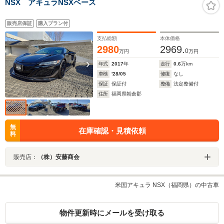
NSX アキュラNSXベース
販売店保証
購入プラン付
支払総額
本体価格
2980
2969.
0
万円
万円
年式
2017
年
走行
0.6
万km
車検
'28/05
修復
なし
保証
保証付
整備
法定整備付
住所
福岡県朝倉郡
無
在庫確認・見積依頼
料
販売店：
（株）安藤商会
米国アキュラ NSX（福岡県）の中古車
物件更新時にメールを受け取る