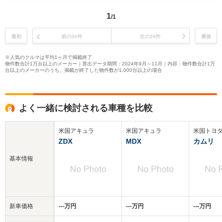
1
/1
最初
前の30件
次の30件
最後
※人気のクルマは平均1ヶ月で掲載終了
物件数合計1万台以上のメーカー｜算出データ期間：2024年9月～11月｜内容：物件数合計1万
台以上のメーカーのうち、掲載が終了した物件数が1,000台以上の場合
よく一緒に検討される車種を比較
米国アキュラ
米国アキュラ
米国トヨ
ZDX
MDX
カムリ
基本情報
新車価格
‐‐‐万円
‐‐‐万円
‐‐‐万円