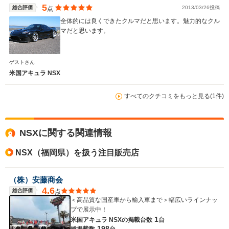
5
総合評価
2013/03/26投稿
点
全体的には良くできたクルマだと思います。魅力的なクル
マだと思います。
WLTCモード
-
-
-
燃費
ゲストさん
米国アキュラ NSX
すべてのクチコミをもっと見る(1件)
排気量
3700cc
3500cc
2500～35
駆動方式
4WD
4WD
FF
NSXに関する関連情報
NSX（福岡県）を扱う注目販売店
（株）安藤商会
4.6
総合評価
点
＜高品質な国産車から輸入車まで＞幅広いラインナッ
プで展示中！
1
米国アキュラ NSXの
掲載台数
台
198
総掲載数
台