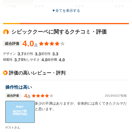
ドア数
4ドア
2ドア
5ドア
▼
全てを表示する
全高
全高
-m
-m
-
シビッククーペに関するクチコミ・評価
4.0
総合評価
点
全幅
全幅
サイズ
-m
-m
-
3.7
3.3
3.3
デザイン :
走行性 :
居住性 :
全長
全長
(全長x全幅x全高)
3.7
4.0
4.0
積載性 :
運転しやすさ :
維持費 :
-m
-m
評価の高いレビュー・評判
ホイールベース
ホイールベース
ホイー
操作性は高い
-m
-m
4
総合評価
2013/03/27投稿
点
多少の不満はありますが、全体的には良くできたクルマだ
と思います。
WLTCモード
-
-
-
燃費
ゲストさん