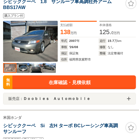
シビッククーペ 1.8 サンルーフ車高調社外アーム
BBS17AW
購入プラン付
支払総額
本体価格
138
125.
0
万円
万円
年式
2007
年
走行
15.7
万km
車検
'26/08
修復
なし
保証
保証無
整備
法定整備付
住所
福岡県筑紫野市
無
在庫確認・見積依頼
料
販売店：
Ｄｏｏｂｉｅｓ Ａｕｔｏｍｏｂｉｌｅ
米国ホンダ
シビッククーペ Si 左H ターボ BCレーシング車高調
サンルーフ