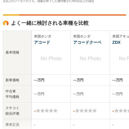
台以上のメーカーのうち、掲載が終了した物件数が1,000台以上の場合
よく一緒に検討される車種を比較
米国ホンダ
米国ホンダ
米国アキ
アコード
アコードクーペ
ZDX
基本情報
新車価格
‐‐‐万円
‐‐‐万円
‐‐‐万円
中古車
‐‐‐万円
‐‐‐万円
‐‐‐万円
平均価格
クチコミ
-
-
-
総合評価
乗車定員
-
-
-