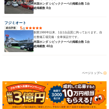
1
米国ホンダ シビッククーペの
掲載台数
台
8
総掲載数
台
フジミオート
5
総合評価
点
創業1986年以来、1台1台品質に拘っております。自
社整備工場完備・全車保証付です。
1
米国ホンダ シビッククーペの
掲載台数
台
40
総掲載数
台
ページトップへ