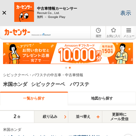
中古車情報カーセンサー
表示
Recruit Co., Ltd.
無料 － Google Play
履歴
お気に入り
メニュー
シビッククーペ・パワステの中古車・中古車情報
米国ホンダ シビッククーペ パワステ
一覧から探す
地図から探す
更新時に
2
絞り込み
並べ替え
台
メール受信
米国ホンダ