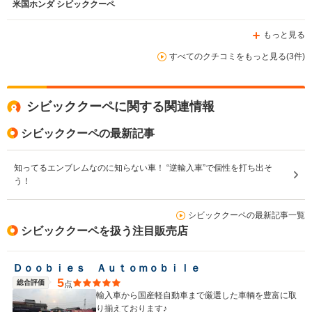
米国ホンダ シビッククーペ
もっと見る
排気量
2400～3500cc
2400～3500cc
3700cc
すべてのクチコミをもっと見る(3件)
駆動方式
FF
FF
4WD
シビッククーペに関する関連情報
シビッククーペの最新記事
知ってるエンブレムなのに知らない車！ “逆輸入車”で個性を打ち出そ
う！
シビッククーペの最新記事一覧
シビッククーペを扱う注目販売店
Ｄｏｏｂｉｅｓ Ａｕｔｏｍｏｂｉｌｅ
5
総合評価
点
輸入車から国産軽自動車まで厳選した車輌を豊富に取
り揃えております♪