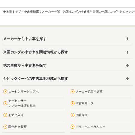
中古車トップ
中古車検索：メーカー一覧
米国ホンダの中古車
全国の米国ホンダ
シビックク
メーカーから中古車を探す
米国ホンダの中古車を関連情報から探す
他の車種から中古車を探す
シビッククーペの中古車を地域から探す
カーセンサートップへ
メーカー認定中古車
カーセンサー
中古車リース
アフター保証対象車
お気に入り
閲覧履歴
問合わせ履歴
プライバシーポリシー