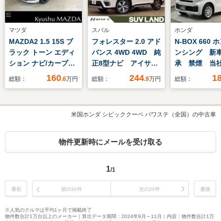
マツダ
スバル
ホンダ
MAZDA2 1.5 15S ブ
フォレスター 2.0 アド
N-BOX 660
ラック トーン エディ
バンス 4WD 4WD 純
ンシング 新
ション ナビ/カープレ
正8型ナビ アイサイ
承 禁煙 当
イ/全方位カメラ/衝突
トセーフティプラス
ー ナビ R
160
244
1
総額：
.6
万円
総額：
.9
万円
総額：
軽減ブレーキ/ETC/前
茶革シート パワーバ
CD DVD B
後ドラレコ/残価型ク
ックドア シートヒー
ィオ 音楽
レジット対応
ター ステアリングヒ
TV LEDラ
米国ホンダ シビッククーペ パワステ（全国）の中古車
ーター レーダークル
ートヒーター
ーズコントロール
ン 左側電動
ETC エックスモー
ドア スマー
物件更新時にメールを受け取る
ド パドルシフト
ETC
1
/1
最初
前の30件
次の30件
最後
※人気のクルマは平均1ヶ月で掲載終了
物件数合計1万台以上のメーカー｜算出データ期間：2024年9月～11月｜内容：物件数合計1万