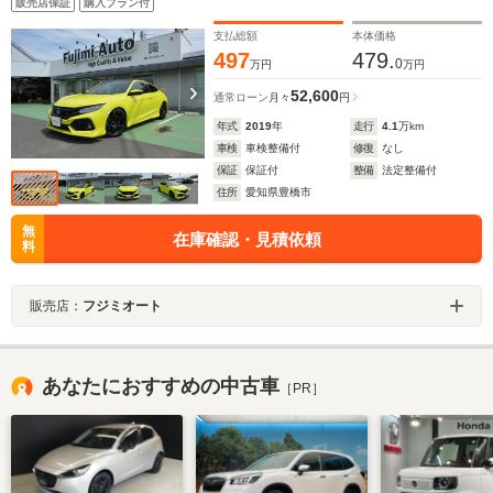
販売店保証
購入プラン付
支払総額
本体価格
497
479.
0
万円
万円
52,600
通常ローン
月々
円
年式
2019
年
走行
4.1
万km
車検
車検整備付
修復
なし
保証
保証付
整備
法定整備付
住所
愛知県豊橋市
無
在庫確認・見積依頼
料
販売店：
フジミオート
あなたにおすすめの中古車
［PR］