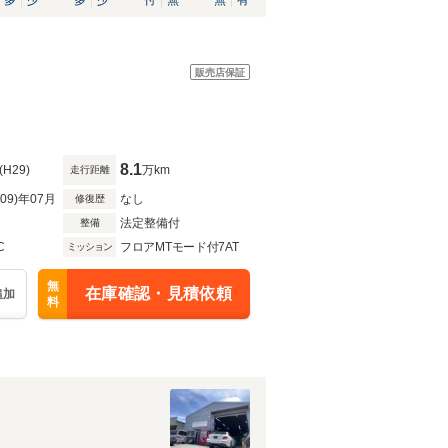
多
少
多
少
付
無
無
有
販売店保証
8.1
(H29)
万km
走行距離
R09)年07月
なし
修復歴
法定整備付
整備
C
フロアMTモード付7AT
ミッション
無
在庫確認・見積依頼
追加
料