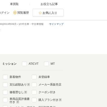
車買取
お役立ち記事
ログイン
閲覧履歴
お気に入り
50(2013年09月～)の中古車・中古車情報
サイトマップ
車
ミッション
AT/CVT
MT
新着物件
未登録車
支払総額あり
メーカー系販売店
修復歴なし
クーポン付き
車両品質評価書
購入プラン付き
付き