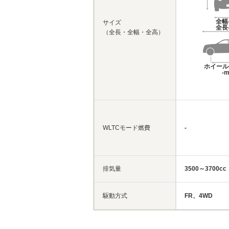
全幅
サイズ
全長
（全長・全幅・全高）
ホイール
-
WLTCモード燃費
-
排気量
3500～3700cc
駆動方式
FR、4WD