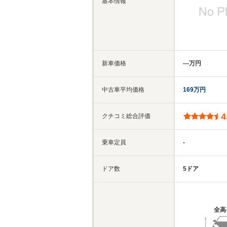
基本情報
新車価格
‐‐‐万円
中古車平均価格
169万円
4
クチコミ総合評価
乗車定員
-
ドア数
5ドア
全高