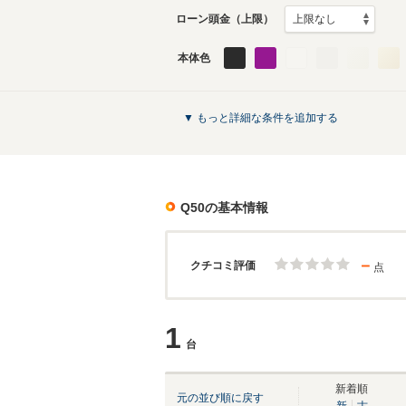
ローン頭金（上限）
本体色
▼ もっと詳細な条件を追加する
Q50
の基本情報
－
クチコミ評価
点
1
台
新着順
元の並び順に戻す