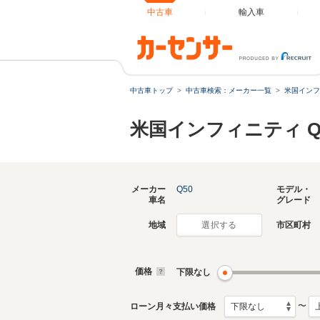
中古車
輸入車
中古車トップ
中古車検索：メーカー一覧
米国インフ
米国インフィニティ Q5
メーカー
Q50
モデル・
車名
グレード
地域
市区町村
選択する
価格
下限なし
〜
ローン月々支払い価格