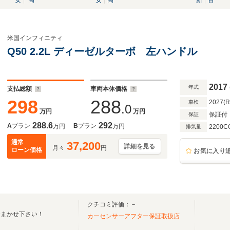
安
高
安
高
新
古
米国インフィニティ
Q50 2.2L ディーゼルターボ 左ハンドル
2017
年式
支払総額
車両本体価格
298
288
2027(
車検
.0
万円
万円
保証付
保証
288.6
292
A
プラン
B
プラン
万円
万円
2200C
排気量
通常
37,200
詳細を見る
月々
円
ローン価格
お気に入り
クチコミ評価：－
おまかせ下さい！
カーセンサーアフター保証取扱店