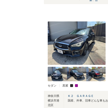
新
古
セダン
黒紫
神奈川県
Ｋ２ ＧＡＲＡＧＥ
横浜市港
国産、外車、旧車どんな車も
北区