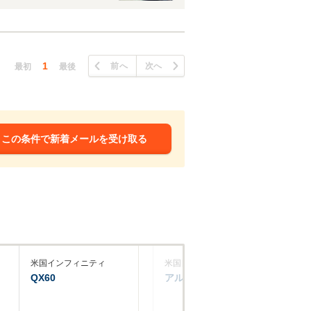
1
前へ
次へ
最初
最後
この条件で新着メールを受け取る
米国インフィニティ
米国日産
米
QX60
アルティマ
Q