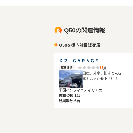
Q50の関連情報
Q50を扱う注目販売店
Ｋ２ ＧＡＲＡＧＥ
0
総合評価
点
国産、外車、旧車どんな
車もおまかせ下さい！
米国インフィニティ Q50の
1
掲載台数
台
6
総掲載数
台