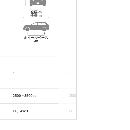
全幅
-m
全幅
-m
全長
-m
全長
-m
ホイールベース
ホイールベース
-m
-m
-
-
-
2500～3500cc
2500～3500cc
56
FF、4WD
FF
F