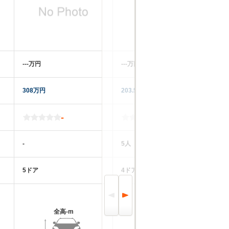
‐‐‐万円
‐‐‐万円
‐‐
308万円
203.5万円
33
-
-
-
5人
-
5ドア
4ドア
5
全高
-m
全高
-m