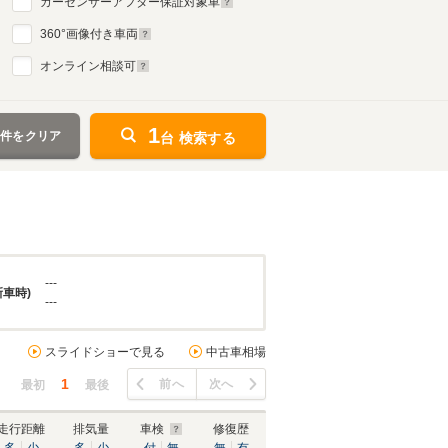
カーセンサーアフター保証対象車
360
°画像付き車両
オンライン相談可
1
条件をクリア
台 検索する
---
新車時)
---
スライドショーで見る
中古車相場
1
前へ
次へ
最初
最後
走行距離
排気量
車検
修復歴