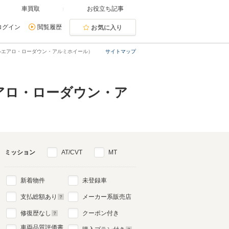
車買取
お役立ち記事
ログイン
閲覧履歴
お気に入り
ルエアロ・ローダウン・アルミホイール）
サイトマップ
アロ・ローダウン・ア
ミッション
AT/CVT
MT
新着物件
未登録車
支払総額あり
メーカー系販売店
修復歴なし
クーポン付き
車両品質評価書