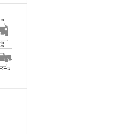
-m
-m
-m
ベース
m