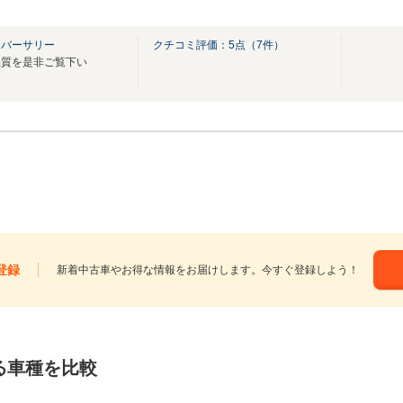
ニバーサリー
クチコミ評価：
5
点（
7
件）
品質を是非ご覧下い
登録
新着中古車やお得な情報をお届けします。今すぐ登録しよう！
る車種を比較