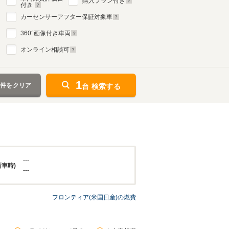
購入プラン付き
付き
カーセンサーアフター保証対象車
360
°画像付き車両
オンライン相談可
1
条件をクリア
台 検索する
---
新車時)
---
フロンティア(米国日産)の燃費