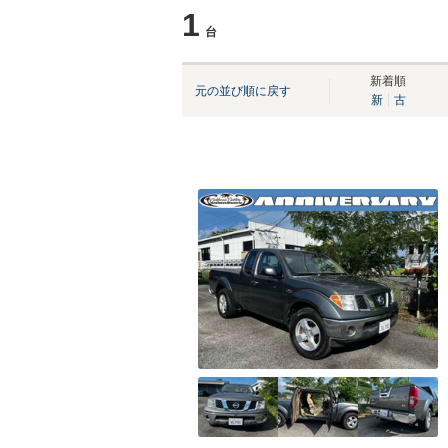
1
台
新着順
元の並び順に戻す
新
古