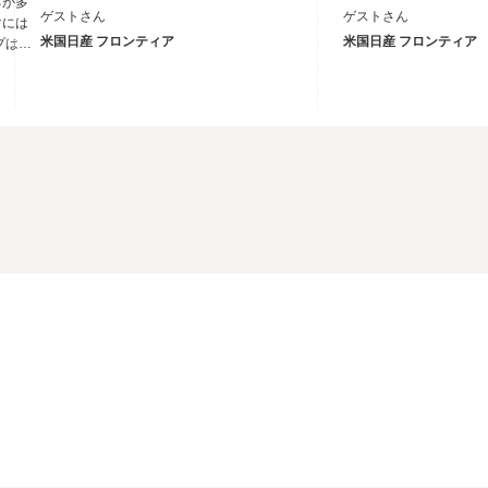
ろが多
ゲストさん
ゲストさん
マには
米国日産 フロンティア
米国日産 フロンティア
プは荷
い方が