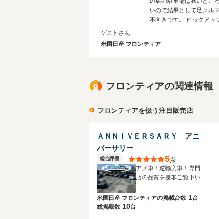
の店の駐車場は狭いとこ
いので結果として足クル
不向きです。 ピックアッ
台を使わないから買わな
ゲストさん
いいですよ。
米国日産 フロンティア
フロンティアの関連情報
フロンティアを扱う注目販売店
ＡＮＮＩＶＥＲＳＡＲＹ アニ
バーサリー
5
総合評価
点
アメ車！逆輸入車！専門
店の品質を是非ご覧下い
1
米国日産 フロンティアの
掲載台数
台
10
総掲載数
台