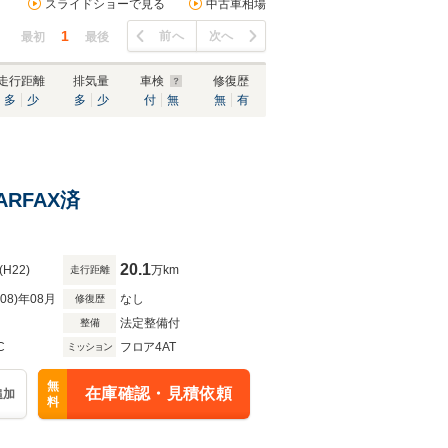
スライドショーで見る
中古車相場
1
前へ
次へ
最初
最後
走行距離
排気量
車検
修復歴
多
少
多
少
付
無
無
有
ARFAX済
20.1
(H22)
万km
走行距離
R08)年08月
なし
修復歴
法定整備付
整備
C
フロア4AT
ミッション
無
在庫確認・見積依頼
追加
料