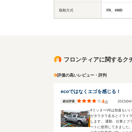
駆動方式
FR、4WD
フロンティアに関するク
評価の高いレビュー・評判
ecoではなくエゴを感じる！
4
2015/0
総合評価
点
4リッターV6は加速もい
がタラタラ走るとイライ
します。 通勤、仕事とプ
ートに使用してきました