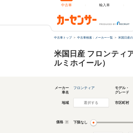
中古車
輸入車
中古車トップ
中古車検索：メーカー一覧
米国日産の
米国日産 フロンティ
ルミホイール）
メーカー
フロンティア
モデル・
車名
グレード
地域
市区町村
選択する
価格
下限なし