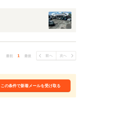
1
前へ
次へ
最初
最後
この条件で新着メールを受け取る