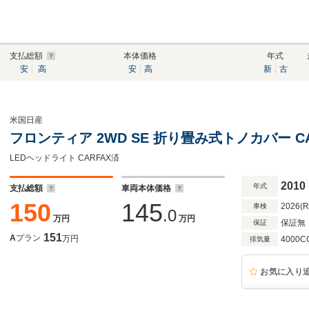
支払総額
本体価格
年式
安
高
安
高
新
古
米国日産
フロンティア 2WD SE 折り畳み式トノカバー C
LEDヘッドライト CARFAX済
2010
年式
支払総額
車両本体価格
150
145
2026(
車検
.0
万円
万円
保証無
保証
151
A
プラン
万円
4000C
排気量
お気に入り