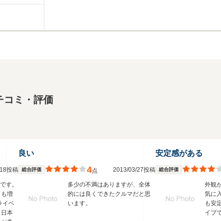
チコミ・評価
良い
安定感がある
4
4/18投稿
2013/03/27投稿
総合評価
総合評価
点
いです。
多少の不満はありますが、全体
外観
ラも増
的には良くできたクルマだと思
気に
ライベ
います。
も安
。日本
イブ