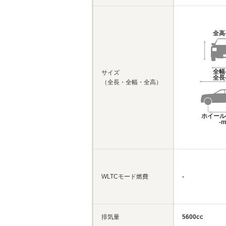
全高
全幅
サイズ
全長
（全長・全幅・全高）
ホイール
-
WLTCモード燃費
-
排気量
5600cc