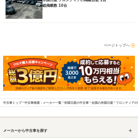
10
総掲載数
台
ページトップへ
中古車トップ
中古車検索：メーカー一覧
米国日産の中古車
全国の米国日産
フロンティアの
メーカーから中古車を探す