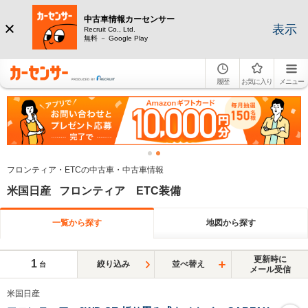
中古車情報カーセンサー
表示
Recruit Co., Ltd.
無料 － Google Play
履歴
お気に入り
メニュー
フロンティア・ETCの中古車・中古車情報
米国日産 フロンティア ETC装備
一覧から探す
地図から探す
更新時に
1
絞り込み
並べ替え
台
メール受信
米国日産