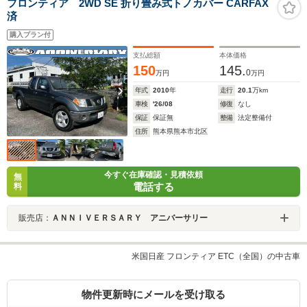
フロンティア 2WD SE 折り畳み式トノカバー CARFAX
済
購入プラン付
支払総額
本体価格
150
145.
0
万円
万円
年式
2010
年
走行
20.1
万km
車検
'26/08
修復
なし
保証
保証無
整備
法定整備付
住所
熊本県熊本市北区
今すぐ在庫確認・見積依頼
無
電話する
料
販売店：
ＡＮＮＩＶＥＲＳＡＲＹ アニバーサリー
米国日産 フロンティア ETC（全国）の中古車
物件更新時にメールを受け取る