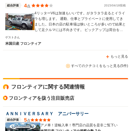
4
総合評価
2015/04/18投稿
点
4リッターV6は加速もいいです。がタラタラ走るとイライ
ラも増します。 通勤、仕事とプライベートに使用してき
ました。日本の店の駐車場は狭いところが多いので結果と
WLTCモード
-
して足クルマには不向きです。 ピックアップは荷台を使
燃費
わないから買わない方がいいですよ。
ゲストさん
米国日産 フロンティア
もっと見る
排気量
5600cc
すべてのクチコミをもっと見る(5件)
駆動方式
FR、4WD
フロンティアに関する関連情報
フロンティアを扱う注目販売店
ＡＮＮＩＶＥＲＳＡＲＹ アニバーサリー
5
総合評価
点
アメ車！逆輸入車！専門店の品質を是非ご覧下い
1
米国日産 フロンティアの
掲載台数
台