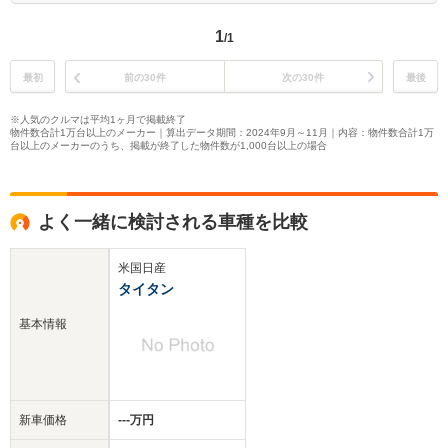
1
/1
最初
前の30件
次の30件
最後
※人気のクルマは平均1ヶ月で掲載終了
物件数合計1万台以上のメーカー｜算出データ期間：2024年9月～11月｜内容：物件数合計1万
台以上のメーカーのうち、掲載が終了した物件数が1,000台以上の場合
よく一緒に検討される車種を比較
米国日産
タイタン
基本情報
新車価格
‐‐‐万円