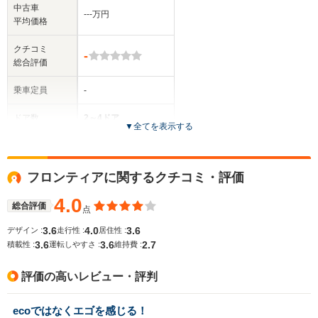
中古車
‐‐‐万円
平均価格
クチコミ
-
総合評価
乗車定員
-
ドア数
2～4ドア
▼
全てを表示する
全高
-m
フロンティアに関するクチコミ・評価
4.0
総合評価
点
全幅
サイズ
-m
3.6
4.0
3.6
デザイン :
走行性 :
居住性 :
全長
(全長x全幅x全高)
3.6
3.6
2.7
積載性 :
運転しやすさ :
維持費 :
-m
評価の高いレビュー・評判
ホイールベース
ecoではなくエゴを感じる！
-m