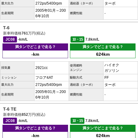
272ps/5400rpm
ターボ
最大出力
過給器（ターボ）
2005年01月～200
-
生産期間
燃費性能
6年10月
T-6
新車時価格
761
万円(税込)
JC08
-km/L
10・15
7.8km/L
満タンでどこまで走る？
満タンでどこまで走る？
-km
624km
ハイオク
使用燃料
2921cc
排気量
エンジン
ガソリン
フロア4AT
FF
ミッション
駆動方式
272ps/5400rpm
ターボ
最大出力
過給器（ターボ）
2005年01月～200
-
生産期間
燃費性能
6年10月
T-6 TE
新車時価格
852
万円(税込)
JC08
-km/L
10・15
7.8km/L
満タンでどこまで走る？
満タンでどこまで走る？
-km
624km