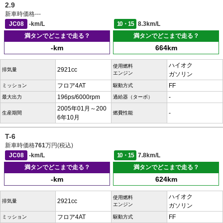
2.9
新車時価格
---
JC08
-km/L
10・15
8.3km/L
満タンでどこまで走る？
満タンでどこまで走る？
-km
664km
ハイオク
使用燃料
2921cc
排気量
エンジン
ガソリン
フロア4AT
FF
ミッション
駆動方式
196ps/6000rpm
-
最大出力
過給器（ターボ）
2005年01月～200
-
生産期間
燃費性能
6年10月
T-6
新車時価格
761
万円(税込)
JC08
-km/L
10・15
7.8km/L
満タンでどこまで走る？
満タンでどこまで走る？
-km
624km
ハイオク
使用燃料
2921cc
排気量
エンジン
ガソリン
フロア4AT
FF
ミッション
駆動方式