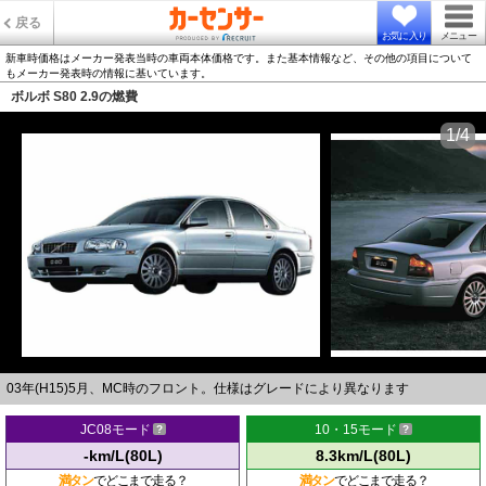
戻る
お気に入り
メニュー
新車時価格はメーカー発表当時の車両本体価格です。また基本情報など、その他の項目について
もメーカー発表時の情報に基いています。
ボルボ S80 2.9の燃費
1/4
03年(H15)5月、MC時のフロント。仕様はグレードにより異なります
JC08モード
10・15モード
-km/L(80L)
8.3km/L(80L)
満タン
でどこまで走る？
満タン
でどこまで走る？