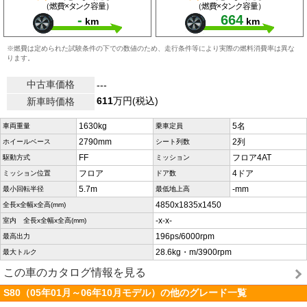
（燃費×タンク容量）
（燃費×タンク容量）
-
664
km
km
※燃費は定められた試験条件の下での数値のため、走行条件等により実際の燃料消費率は異な
ります。
中古車価格
---
611
万円(税込)
新車時価格
1630kg
5名
車両重量
乗車定員
2790mm
2列
ホイールベース
シート列数
FF
フロア4AT
駆動方式
ミッション
フロア
4ドア
ミッション位置
ドア数
5.7m
-mm
最小回転半径
最低地上高
4850x1835x1450
全長x全幅x全高(mm)
-x-x-
室内 全長x全幅x全高(mm)
196ps/6000rpm
最高出力
28.6kg・m/3900rpm
最大トルク
この車のカタログ情報を見る
S80（05年01月～06年10月モデル）の他のグレード一覧