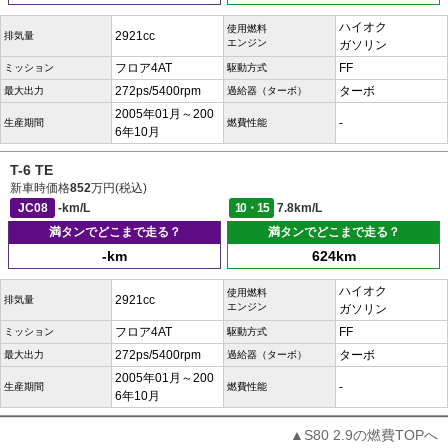
ハイオク
使用燃料
2921cc
排気量
エンジン
ガソリン
フロア4AT
FF
ミッション
駆動方式
272ps/5400rpm
ターボ
最大出力
過給器（ターボ）
2005年01月～200
-
生産期間
燃費性能
6年10月
T-6 TE
新車時価格
852
万円(税込)
JC08
-km/L
10・15
7.8km/L
満タンでどこまで走る？
満タンでどこまで走る？
-km
624km
ハイオク
使用燃料
2921cc
排気量
エンジン
ガソリン
フロア4AT
FF
ミッション
駆動方式
272ps/5400rpm
ターボ
最大出力
過給器（ターボ）
2005年01月～200
-
生産期間
燃費性能
6年10月
▲S80 2.9の燃費TOPへ