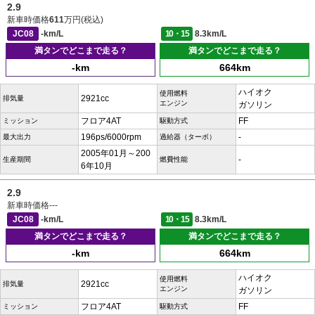
2.9
新車時価格
611
万円(税込)
JC08
-km/L
10・15
8.3km/L
満タンでどこまで走る？
満タンでどこまで走る？
-km
664km
ハイオク
使用燃料
2921cc
排気量
エンジン
ガソリン
フロア4AT
FF
ミッション
駆動方式
196ps/6000rpm
-
最大出力
過給器（ターボ）
2005年01月～200
-
生産期間
燃費性能
6年10月
2.9
新車時価格
---
JC08
-km/L
10・15
8.3km/L
満タンでどこまで走る？
満タンでどこまで走る？
-km
664km
ハイオク
使用燃料
2921cc
排気量
エンジン
ガソリン
フロア4AT
FF
ミッション
駆動方式