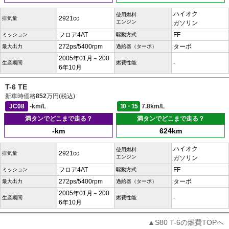
ハイオク
使用燃料
2921cc
排気量
エンジン
ガソリン
フロア4AT
FF
ミッション
駆動方式
272ps/5400rpm
ターボ
最大出力
過給器（ターボ）
2005年01月～200
-
生産期間
燃費性能
6年10月
T-6 TE
新車時価格
852
万円(税込)
JC08
-km/L
10・15
7.8km/L
満タンでどこまで走る？
満タンでどこまで走る？
-km
624km
ハイオク
使用燃料
2921cc
排気量
エンジン
ガソリン
フロア4AT
FF
ミッション
駆動方式
272ps/5400rpm
ターボ
最大出力
過給器（ターボ）
2005年01月～200
-
生産期間
燃費性能
6年10月
▲S80 T-6の燃費TOPへ