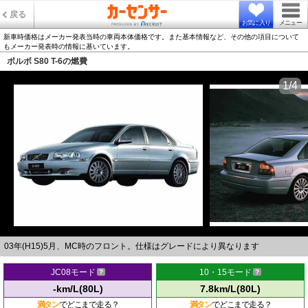
戻る
お気に入り
メニュー
新車時価格はメーカー発表当時の車両本体価格です。また基本情報など、その他の項目について
もメーカー発表時の情報に基いています。
ボルボ S80 T-6の燃費
1/4
03年(H15)5月、MC時のフロント。仕様はグレードにより異なります
JC08モード
10・15モード
-km/L(80L)
7.8km/L(80L)
満タン
でどこまで走る？
満タン
でどこまで走る？