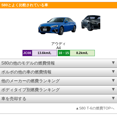
S80とよく比較されている車
アウディ
A4
JC08
13.6km/L
10・15
8.2km/L
S80の他のモデルの燃費情報
ボルボの他の車の燃費情報
他のメーカーの燃費ランキング
ボディタイプ別燃費ランキング
車を売却する
▲S80 T-6の燃費TOPへ