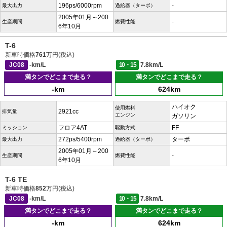
196ps/6000rpm
-
最大出力
過給器（ターボ）
2005年01月～200
-
生産期間
燃費性能
6年10月
T-6
新車時価格
761
万円(税込)
JC08
-km/L
10・15
7.8km/L
満タンでどこまで走る？
満タンでどこまで走る？
-km
624km
ハイオク
使用燃料
2921cc
排気量
エンジン
ガソリン
フロア4AT
FF
ミッション
駆動方式
272ps/5400rpm
ターボ
最大出力
過給器（ターボ）
2005年01月～200
-
生産期間
燃費性能
6年10月
T-6 TE
新車時価格
852
万円(税込)
JC08
-km/L
10・15
7.8km/L
満タンでどこまで走る？
満タンでどこまで走る？
-km
624km