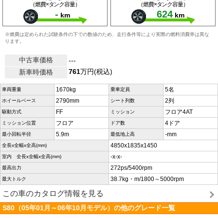
（燃費×タンク容量）
（燃費×タンク容量）
-
624
km
km
※燃費は定められた試験条件の下での数値のため、走行条件等により実際の燃料消費率は異な
ります。
中古車価格
---
761
万円(税込)
新車時価格
1670kg
5名
車両重量
乗車定員
2790mm
2列
ホイールベース
シート列数
FF
フロア4AT
駆動方式
ミッション
フロア
4ドア
ミッション位置
ドア数
5.9m
-mm
最小回転半径
最低地上高
4850x1835x1450
全長x全幅x全高(mm)
-x-x-
室内 全長x全幅x全高(mm)
272ps/5400rpm
最高出力
38.7kg・m/1800～5000rpm
最大トルク
この車のカタログ情報を見る
S80（05年01月～06年10月モデル）の他のグレード一覧