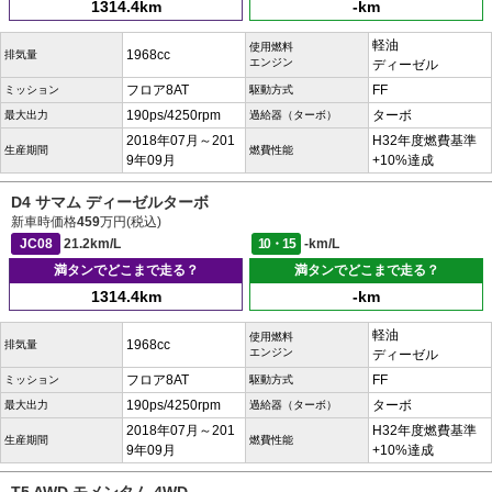
1314.4km
-km
軽油
使用燃料
1968cc
排気量
エンジン
ディーゼル
フロア8AT
FF
ミッション
駆動方式
190ps/4250rpm
ターボ
最大出力
過給器（ターボ）
2018年07月～201
H32年度燃費基準
生産期間
燃費性能
9年09月
+10%達成
D4 サマム ディーゼルターボ
新車時価格
459
万円(税込)
JC08
21.2km/L
10・15
-km/L
満タンでどこまで走る？
満タンでどこまで走る？
1314.4km
-km
軽油
使用燃料
1968cc
排気量
エンジン
ディーゼル
フロア8AT
FF
ミッション
駆動方式
190ps/4250rpm
ターボ
最大出力
過給器（ターボ）
2018年07月～201
H32年度燃費基準
生産期間
燃費性能
9年09月
+10%達成