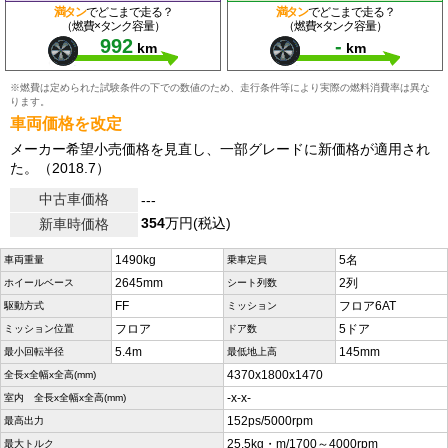
満タン
でどこまで走る？
満タン
でどこまで走る？
（燃費×タンク容量）
（燃費×タンク容量）
992
-
km
km
※燃費は定められた試験条件の下での数値のため、走行条件等により実際の燃料消費率は異な
ります。
車両価格を改定
メーカー希望小売価格を見直し、一部グレードに新価格が適用され
た。（2018.7）
中古車価格
---
354
万円(税込)
新車時価格
1490kg
5名
車両重量
乗車定員
2645mm
2列
ホイールベース
シート列数
FF
フロア6AT
駆動方式
ミッション
フロア
5ドア
ミッション位置
ドア数
5.4m
145mm
最小回転半径
最低地上高
4370x1800x1470
全長x全幅x全高(mm)
-x-x-
室内 全長x全幅x全高(mm)
152ps/5000rpm
最高出力
25.5kg・m/1700～4000rpm
最大トルク