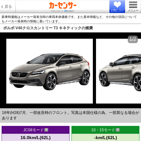
戻る
お気に入り
メニュー
新車時価格はメーカー発表当時の車両本体価格です。また基本情報など、その他の項目について
もメーカー発表時の情報に基いています。
ボルボ V40クロスカントリー T3 キネティックの燃費
1/2
16年(H28)7月、一部改良時のフロント。写真は本国仕様の為、一部異なる場合が
あります
JC08モード
10・15モード
16.0km/L(62L)
-km/L(62L)