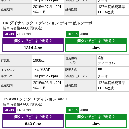
245ps/5500rpm
ターボ
最大出力
過給器（ターボ）
2018年07月～201
H27年度燃費基準
生産期間
燃費性能
9年09月
+10%達成
D4 ダイナミック エディション ディーゼルターボ
新車時価格
444
万円(税込)
JC08
21.2km/L
10・15
-km/L
満タンでどこまで走る？
満タンでどこまで走る？
1314.4km
-km
軽油
使用燃料
1968cc
排気量
エンジン
ディーゼル
フロア8AT
FF
ミッション
駆動方式
190ps/4250rpm
ターボ
最大出力
過給器（ターボ）
2018年08月～201
H32年度燃費基準
生産期間
燃費性能
9年09月
+10%達成
T5 AWD タック エディション 4WD
新車時価格
434
万円(税込)
JC08
14.8km/L
10・15
-km/L
満タンでどこまで走る？
満タンでどこまで走る？
843.6km
-km