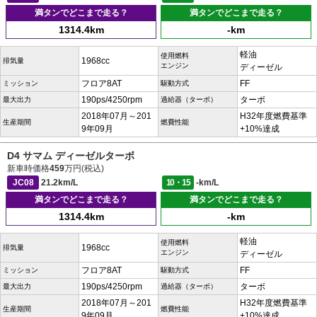
満タンでどこまで走る？
満タンでどこまで走る？
1314.4km
-km
軽油
使用燃料
1968cc
排気量
エンジン
ディーゼル
フロア8AT
FF
ミッション
駆動方式
190ps/4250rpm
ターボ
最大出力
過給器（ターボ）
2018年07月～201
H32年度燃費基準
生産期間
燃費性能
9年09月
+10%達成
D4 サマム ディーゼルターボ
新車時価格
459
万円(税込)
JC08
21.2km/L
10・15
-km/L
満タンでどこまで走る？
満タンでどこまで走る？
1314.4km
-km
軽油
使用燃料
1968cc
排気量
エンジン
ディーゼル
フロア8AT
FF
ミッション
駆動方式
190ps/4250rpm
ターボ
最大出力
過給器（ターボ）
2018年07月～201
H32年度燃費基準
生産期間
燃費性能
9年09月
+10%達成