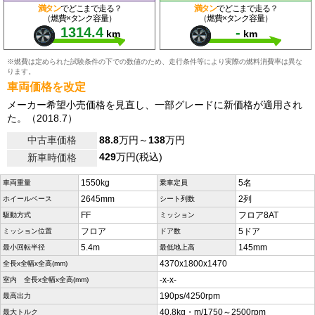
満タン
でどこまで走る？
満タン
でどこまで走る？
（燃費×タンク容量）
（燃費×タンク容量）
1314.4
-
km
km
※燃費は定められた試験条件の下での数値のため、走行条件等により実際の燃料消費率は異な
ります。
車両価格を改定
メーカー希望小売価格を見直し、一部グレードに新価格が適用され
た。（2018.7）
中古車価格
88.8
万円～
138
万円
429
万円(税込)
新車時価格
1550kg
5名
車両重量
乗車定員
2645mm
2列
ホイールベース
シート列数
FF
フロア8AT
駆動方式
ミッション
フロア
5ドア
ミッション位置
ドア数
5.4m
145mm
最小回転半径
最低地上高
4370x1800x1470
全長x全幅x全高(mm)
-x-x-
室内 全長x全幅x全高(mm)
190ps/4250rpm
最高出力
40.8kg・m/1750～2500rpm
最大トルク