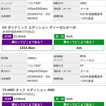
フロア8AT
4WD
ミッション
駆動方式
245ps/5500rpm
ターボ
最大出力
過給器（ターボ）
2018年07月～201
H27年度燃費基準
生産期間
燃費性能
9年09月
+10%達成
D4 ダイナミック エディション ディーゼルターボ
新車時価格
444
万円(税込)
JC08
21.2km/L
10・15
-km/L
満タンでどこまで走る？
満タンでどこまで走る？
1314.4km
-km
軽油
使用燃料
1968cc
排気量
エンジン
ディーゼル
フロア8AT
FF
ミッション
駆動方式
190ps/4250rpm
ターボ
最大出力
過給器（ターボ）
2018年08月～201
H32年度燃費基準
生産期間
燃費性能
9年09月
+10%達成
T5 AWD タック エディション 4WD
新車時価格
434
万円(税込)
JC08
14.8km/L
10・15
-km/L
満タンでどこまで走る？
満タンでどこまで走る？