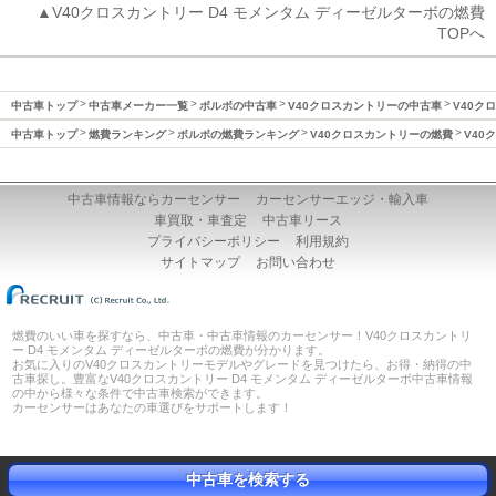
▲V40クロスカントリー D4 モメンタム ディーゼルターボの燃費
TOPへ
中古車トップ
中古車メーカー一覧
ボルボの中古車
V40クロスカントリーの中古車
V40ク
中古車トップ
燃費ランキング
ボルボの燃費ランキング
V40クロスカントリーの燃費
V40
中古車情報ならカーセンサー
カーセンサーエッジ・輸入車
車買取・車査定
中古車リース
プライバシーポリシー
利用規約
サイトマップ
お問い合わせ
燃費のいい車を探すなら、中古車・中古車情報のカーセンサー！V40クロスカントリ
ー D4 モメンタム ディーゼルターボの燃費が分かります。
お気に入りのV40クロスカントリーモデルやグレードを見つけたら、お得・納得の中
古車探し。豊富なV40クロスカントリー D4 モメンタム ディーゼルターボ中古車情報
の中から様々な条件で中古車検索ができます。
カーセンサーはあなたの車選びをサポートします！
中古車を検索する