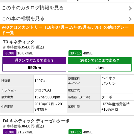
この車のカタログ情報を見る
この車の相場を見る
V40クロスカントリー（18年07月～19年09月モデル）の他のグレー
ド一覧
T3 キネティック
新車時価格
354
万円(税込)
JC08
16.0km/L
10・15
-km/L
満タンでどこまで走る？
満タンでどこまで走る？
992km
-km
ハイオク
使用燃料
1497cc
排気量
エンジン
ガソリン
フロア6AT
FF
ミッション
駆動方式
152ps/5000rpm
ターボ
最大出力
過給器（ターボ）
2018年07月～201
H27年度燃費基準
生産期間
燃費性能
9年09月
+10%達成
D4 キネティック ディーゼルターボ
新車時価格
384
万円(税込)
JC08
21.2km/L
10・15
-km/L