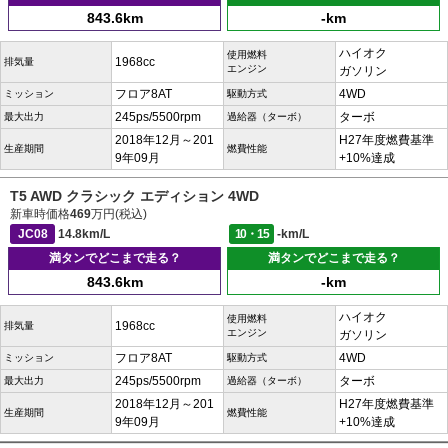
843.6km
-km
ハイオク
使用燃料
1968cc
排気量
エンジン
ガソリン
フロア8AT
4WD
ミッション
駆動方式
245ps/5500rpm
ターボ
最大出力
過給器（ターボ）
2018年12月～201
H27年度燃費基準
生産期間
燃費性能
9年09月
+10%達成
T5 AWD クラシック エディション 4WD
新車時価格
469
万円(税込)
JC08
14.8km/L
10・15
-km/L
満タンでどこまで走る？
満タンでどこまで走る？
843.6km
-km
ハイオク
使用燃料
1968cc
排気量
エンジン
ガソリン
フロア8AT
4WD
ミッション
駆動方式
245ps/5500rpm
ターボ
最大出力
過給器（ターボ）
2018年12月～201
H27年度燃費基準
生産期間
燃費性能
9年09月
+10%達成