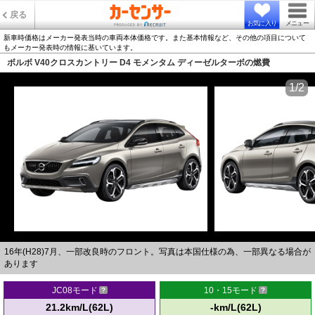
戻る
お気に入り
メニュー
新車時価格はメーカー発表当時の車両本体価格です。また基本情報など、その他の項目について
もメーカー発表時の情報に基いています。
ボルボ V40クロスカントリー D4 モメンタム ディーゼルターボの燃費
1/2
16年(H28)7月、一部改良時のフロント。写真は本国仕様の為、一部異なる場合が
あります
JC08モード
10・15モード
21.2km/L(62L)
-km/L(62L)