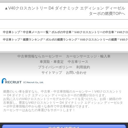
▲V40クロスカントリー D4 ダイナミック エディション ディーゼル
ターボの燃費TOPへ
中古車トップ
中古車メーカー一覧
ボルボの中古車
V40クロスカントリーの中古車
V40ク
中古車トップ
燃費ランキング
ボルボの燃費ランキング
V40クロスカントリーの燃費
V40
中古車情報ならカーセンサー
カーセンサーエッジ・輸入車
車買取・車査定
中古車リース
プライバシーポリシー
利用規約
サイトマップ
お問い合わせ
燃費のいい車を探すなら、中古車・中古車情報のカーセンサー！V40クロスカントリ
ー D4 ダイナミック エディション ディーゼルターボの燃費が分かります。
お気に入りのV40クロスカントリーモデルやグレードを見つけたら、お得・納得の中
古車探し。豊富なV40クロスカントリー D4 ダイナミック エディション ディーゼルタ
ーボ中古車情報の中から様々な条件で中古車検索ができます。
カーセンサーはあなたの車選びをサポートします！