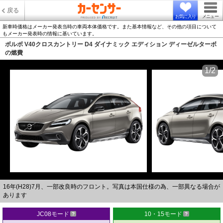
戻る
お気に入り
メニュー
新車時価格はメーカー発表当時の車両本体価格です。また基本情報など、その他の項目について
もメーカー発表時の情報に基いています。
ボルボ V40クロスカントリー D4 ダイナミック エディション ディーゼルターボ
の燃費
1/2
16年(H28)7月、一部改良時のフロント。写真は本国仕様の為、一部異なる場合が
あります
JC08モード
10・15モード