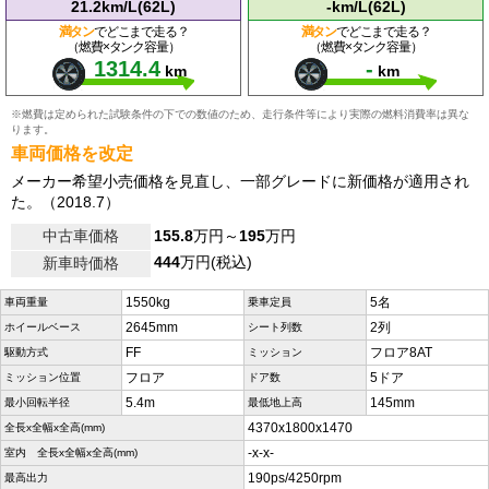
21.2km/L(62L)
-km/L(62L)
満タン
でどこまで走る？
満タン
でどこまで走る？
（燃費×タンク容量）
（燃費×タンク容量）
1314.4
-
km
km
※燃費は定められた試験条件の下での数値のため、走行条件等により実際の燃料消費率は異な
ります。
車両価格を改定
メーカー希望小売価格を見直し、一部グレードに新価格が適用され
た。（2018.7）
中古車価格
155.8
万円～
195
万円
444
万円(税込)
新車時価格
1550kg
5名
車両重量
乗車定員
2645mm
2列
ホイールベース
シート列数
FF
フロア8AT
駆動方式
ミッション
フロア
5ドア
ミッション位置
ドア数
5.4m
145mm
最小回転半径
最低地上高
4370x1800x1470
全長x全幅x全高(mm)
-x-x-
室内 全長x全幅x全高(mm)
190ps/4250rpm
最高出力