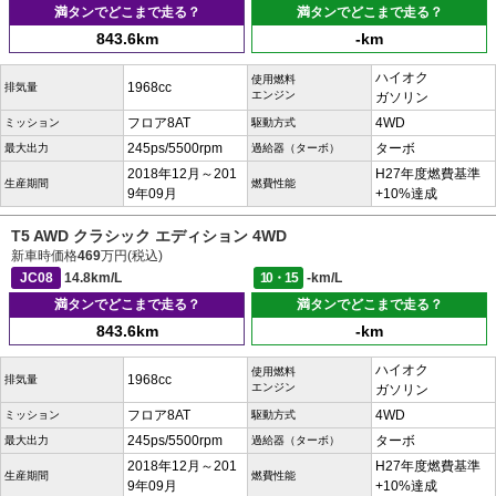
満タンでどこまで走る？
満タンでどこまで走る？
843.6km
-km
ハイオク
使用燃料
1968cc
排気量
エンジン
ガソリン
フロア8AT
4WD
ミッション
駆動方式
245ps/5500rpm
ターボ
最大出力
過給器（ターボ）
2018年12月～201
H27年度燃費基準
生産期間
燃費性能
9年09月
+10%達成
T5 AWD クラシック エディション 4WD
新車時価格
469
万円(税込)
JC08
14.8km/L
10・15
-km/L
満タンでどこまで走る？
満タンでどこまで走る？
843.6km
-km
ハイオク
使用燃料
1968cc
排気量
エンジン
ガソリン
フロア8AT
4WD
ミッション
駆動方式
245ps/5500rpm
ターボ
最大出力
過給器（ターボ）
2018年12月～201
H27年度燃費基準
生産期間
燃費性能
9年09月
+10%達成