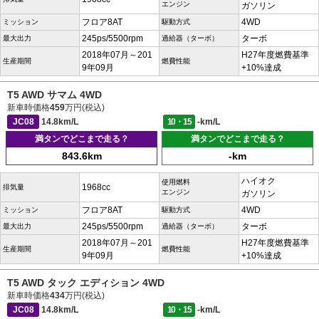
エンジン
ガソリン
フロア8AT
4WD
ミッション
駆動方式
245ps/5500rpm
ターボ
最大出力
過給器（ターボ）
2018年07月～201
H27年度燃費基準
生産期間
燃費性能
9年09月
+10%達成
T5 AWD サマム 4WD
新車時価格
459
万円(税込)
JC08
14.8km/L
10・15
-km/L
満タンでどこまで走る？
満タンでどこまで走る？
843.6km
-km
ハイオク
使用燃料
1968cc
排気量
エンジン
ガソリン
フロア8AT
4WD
ミッション
駆動方式
245ps/5500rpm
ターボ
最大出力
過給器（ターボ）
2018年07月～201
H27年度燃費基準
生産期間
燃費性能
9年09月
+10%達成
T5 AWD タック エディション 4WD
新車時価格
434
万円(税込)
JC08
14.8km/L
10・15
-km/L