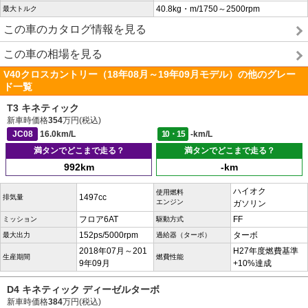
40.8kg・m/1750～2500rpm
最大トルク
この車のカタログ情報を見る
この車の相場を見る
V40クロスカントリー（18年08月～19年09月モデル）の他のグレー
ド一覧
T3 キネティック
新車時価格
354
万円(税込)
JC08
16.0km/L
10・15
-km/L
満タンでどこまで走る？
満タンでどこまで走る？
992km
-km
ハイオク
使用燃料
1497cc
排気量
エンジン
ガソリン
フロア6AT
FF
ミッション
駆動方式
152ps/5000rpm
ターボ
最大出力
過給器（ターボ）
2018年07月～201
H27年度燃費基準
生産期間
燃費性能
9年09月
+10%達成
D4 キネティック ディーゼルターボ
新車時価格
384
万円(税込)