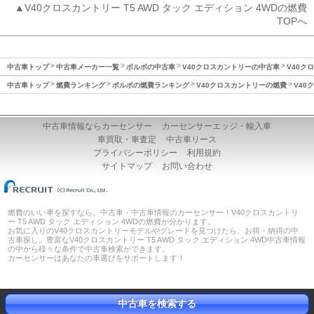
▲V40クロスカントリー T5 AWD タック エディション 4WDの燃費
TOPへ
中古車トップ
中古車メーカー一覧
ボルボの中古車
V40クロスカントリーの中古車
V40ク
中古車トップ
燃費ランキング
ボルボの燃費ランキング
V40クロスカントリーの燃費
V40
中古車情報ならカーセンサー
カーセンサーエッジ・輸入車
車買取・車査定
中古車リース
プライバシーポリシー
利用規約
サイトマップ
お問い合わせ
燃費のいい車を探すなら、中古車・中古車情報のカーセンサー！V40クロスカントリ
ー T5 AWD タック エディション 4WDの燃費が分かります。
お気に入りのV40クロスカントリーモデルやグレードを見つけたら、お得・納得の中
古車探し。豊富なV40クロスカントリー T5 AWD タック エディション 4WD中古車情報
の中から様々な条件で中古車検索ができます。
カーセンサーはあなたの車選びをサポートします！
中古車を検索する