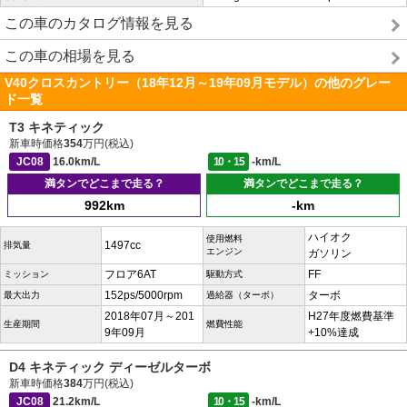
この車のカタログ情報を見る
この車の相場を見る
V40クロスカントリー（18年12月～19年09月モデル）の他のグレー
ド一覧
T3 キネティック
新車時価格
354
万円(税込)
JC08
16.0km/L
10・15
-km/L
満タンでどこまで走る？
満タンでどこまで走る？
992km
-km
ハイオク
使用燃料
1497cc
排気量
エンジン
ガソリン
フロア6AT
FF
ミッション
駆動方式
152ps/5000rpm
ターボ
最大出力
過給器（ターボ）
2018年07月～201
H27年度燃費基準
生産期間
燃費性能
9年09月
+10%達成
D4 キネティック ディーゼルターボ
新車時価格
384
万円(税込)
JC08
21.2km/L
10・15
-km/L