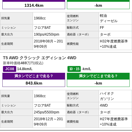
1314.4km
-km
軽油
使用燃料
1968cc
排気量
エンジン
ディーゼル
フロア8AT
FF
ミッション
駆動方式
190ps/4250rpm
ターボ
最大出力
過給器（ターボ）
2018年08月～201
H32年度燃費基準
生産期間
燃費性能
9年09月
+10%達成
T5 AWD クラシック エディション 4WD
新車時価格
469
万円(税込)
JC08
14.8km/L
10・15
-km/L
満タンでどこまで走る？
満タンでどこまで走る？
843.6km
-km
ハイオク
使用燃料
1968cc
排気量
エンジン
ガソリン
フロア8AT
4WD
ミッション
駆動方式
245ps/5500rpm
ターボ
最大出力
過給器（ターボ）
2018年12月～201
H27年度燃費基準
生産期間
燃費性能
9年09月
+10%達成