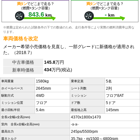
満タン
でどこまで走る？
満タン
でどこまで走る？
（燃費×タンク容量）
（燃費×タンク容量）
843.6
-
km
km
※燃費は定められた試験条件の下での数値のため、走行条件等により実際の燃料消費率は異な
ります。
車両価格を改定
メーカー希望小売価格を見直し、一部グレードに新価格が適用され
た。（2018.7）
中古車価格
145.8
万円
434
万円(税込)
新車時価格
1580kg
5名
車両重量
乗車定員
2645mm
2列
ホイールベース
シート列数
4WD
フロア8AT
駆動方式
ミッション
フロア
5ドア
ミッション位置
ドア数
5.4m
145mm
最小回転半径
最低地上高
4370x1800x1470
全長x全幅x全高(mm)
-x-x-
室内 全長x全幅x全高(mm)
245ps/5500rpm
最高出力
35.7kg・m/1500～4800rpm
最大トルク