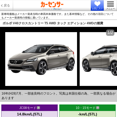
戻る
お気に入り
メニュー
新車時価格はメーカー発表当時の車両本体価格です。また基本情報など、その他の項目について
もメーカー発表時の情報に基いています。
ボルボ V40クロスカントリー T5 AWD タック エディション 4WDの燃費
1/2
16年(H28)7月、一部改良時のフロント。写真は本国仕様の為、一部異なる場合が
あります
JC08モード
10・15モード
14.8km/L(57L)
-km/L(57L)