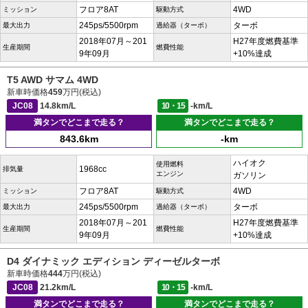
フロア8AT
4WD
ミッション
駆動方式
245ps/5500rpm
ターボ
最大出力
過給器（ターボ）
2018年07月～201
H27年度燃費基準
生産期間
燃費性能
9年09月
+10%達成
T5 AWD サマム 4WD
新車時価格
459
万円(税込)
JC08
14.8km/L
10・15
-km/L
満タンでどこまで走る？
満タンでどこまで走る？
843.6km
-km
ハイオク
使用燃料
1968cc
排気量
エンジン
ガソリン
フロア8AT
4WD
ミッション
駆動方式
245ps/5500rpm
ターボ
最大出力
過給器（ターボ）
2018年07月～201
H27年度燃費基準
生産期間
燃費性能
9年09月
+10%達成
D4 ダイナミック エディション ディーゼルターボ
新車時価格
444
万円(税込)
JC08
21.2km/L
10・15
-km/L
満タンでどこまで走る？
満タンでどこまで走る？