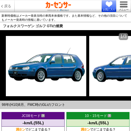
戻る
お気に入り
メニュー
新車時価格はメーカー発表当時の車両本体価格です。また基本情報など、その他の項目について
もメーカー発表時の情報に基いています。
フォルクスワーゲン ゴルフ GTIの燃費
1/3
98年(H10)8月、FMC時のGLiのフロント
JC08モード
10・15モード
-km/L(55L)
-km/L(55L)
満タン
でどこまで走る？
満タン
でどこまで走る？