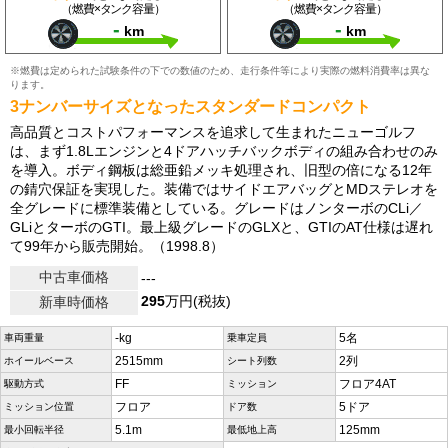
（燃費×タンク容量）
（燃費×タンク容量）
-
-
km
km
※燃費は定められた試験条件の下での数値のため、走行条件等により実際の燃料消費率は異な
ります。
3ナンバーサイズとなったスタンダードコンパクト
高品質とコストパフォーマンスを追求して生まれたニューゴルフ
は、まず1.8Lエンジンと4ドアハッチバックボディの組み合わせのみ
を導入。ボディ鋼板は総亜鉛メッキ処理され、旧型の倍になる12年
の錆穴保証を実現した。装備ではサイドエアバッグとMDステレオを
全グレードに標準装備としている。グレードはノンターボのCLi／
GLiとターボのGTI。最上級グレードのGLXと、GTIのAT仕様は遅れ
て99年から販売開始。（1998.8）
中古車価格
---
295
万円(税抜)
新車時価格
-kg
5名
車両重量
乗車定員
2515mm
2列
ホイールベース
シート列数
FF
フロア4AT
駆動方式
ミッション
フロア
5ドア
ミッション位置
ドア数
5.1m
125mm
最小回転半径
最低地上高