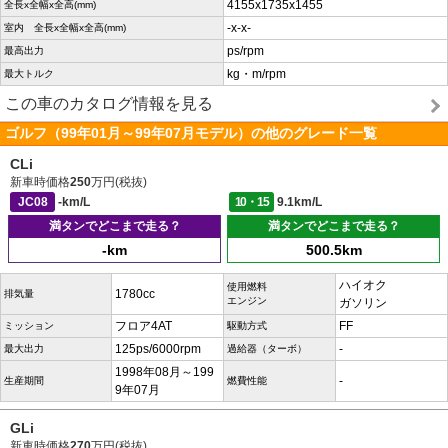
4155x1735x1455
全長x全幅x全高(mm)
-x-x-
室内 全長x全幅x全高(mm)
ps/rpm
最高出力
kg・m/rpm
最大トルク
この車のカタログ情報を見る
ゴルフ（99年01月～99年07月モデル）の他のグレード一覧
CLi
新車時価格
250
万円(税抜)
JC08
-km/L
10・15
9.1km/L
満タンでどこまで走る？
満タンでどこまで走る？
-km
500.5km
ハイオク
使用燃料
1780cc
排気量
エンジン
ガソリン
フロア4AT
FF
ミッション
駆動方式
125ps/6000rpm
-
最大出力
過給器（ターボ）
1998年08月～199
-
生産期間
燃費性能
9年07月
GLi
新車時価格
270
万円(税抜)