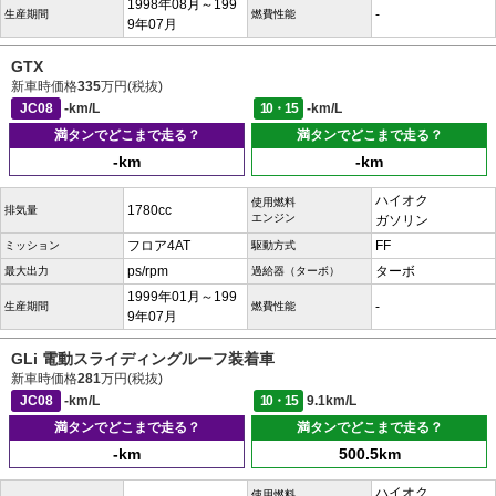
1998年08月～199
-
生産期間
燃費性能
9年07月
GTX
新車時価格
335
万円(税抜)
JC08
-km/L
10・15
-km/L
満タンでどこまで走る？
満タンでどこまで走る？
-km
-km
ハイオク
使用燃料
1780cc
排気量
エンジン
ガソリン
フロア4AT
FF
ミッション
駆動方式
ps/rpm
ターボ
最大出力
過給器（ターボ）
1999年01月～199
-
生産期間
燃費性能
9年07月
GLi 電動スライディングルーフ装着車
新車時価格
281
万円(税抜)
JC08
-km/L
10・15
9.1km/L
満タンでどこまで走る？
満タンでどこまで走る？
-km
500.5km
ハイオク
使用燃料