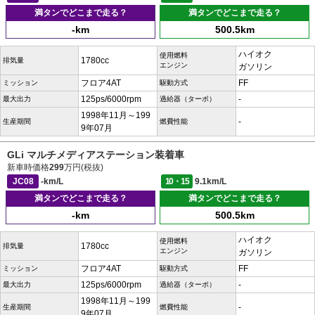
満タンでどこまで走る？
満タンでどこまで走る？
-km
500.5km
ハイオク
使用燃料
1780cc
排気量
エンジン
ガソリン
フロア4AT
FF
ミッション
駆動方式
125ps/6000rpm
-
最大出力
過給器（ターボ）
1998年11月～199
-
生産期間
燃費性能
9年07月
GLi マルチメディアステーション装着車
新車時価格
299
万円(税抜)
JC08
-km/L
10・15
9.1km/L
満タンでどこまで走る？
満タンでどこまで走る？
-km
500.5km
ハイオク
使用燃料
1780cc
排気量
エンジン
ガソリン
フロア4AT
FF
ミッション
駆動方式
125ps/6000rpm
-
最大出力
過給器（ターボ）
1998年11月～199
-
生産期間
燃費性能
9年07月