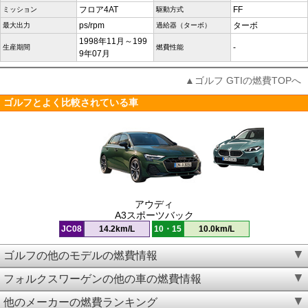
フロア4AT
FF
ミッション
駆動方式
ps/rpm
ターボ
最大出力
過給器（ターボ）
1998年11月～199
-
生産期間
燃費性能
9年07月
▲ゴルフ GTIの燃費TOPへ
ゴルフとよく比較されている車
アウディ
A3スポーツバック
JC08
14.2km/L
10・15
10.0km/L
ゴルフの他のモデルの燃費情報
フォルクスワーゲンの他の車の燃費情報
他のメーカーの燃費ランキング