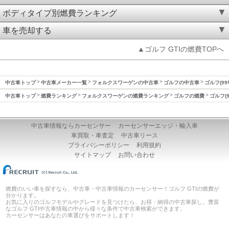
ボディタイプ別燃費ランキング
車を売却する
▲ゴルフ GTIの燃費TOPへ
中古車トップ
中古車メーカー一覧
フォルクスワーゲンの中古車
ゴルフの中古車
ゴルフ(99
中古車トップ
燃費ランキング
フォルクスワーゲンの燃費ランキング
ゴルフの燃費
ゴルフ(
中古車情報ならカーセンサー
カーセンサーエッジ・輸入車
車買取・車査定
中古車リース
プライバシーポリシー
利用規約
サイトマップ
お問い合わせ
燃費のいい車を探すなら、中古車・中古車情報のカーセンサー！ゴルフ GTIの燃費が
分かります。
お気に入りのゴルフモデルやグレードを見つけたら、お得・納得の中古車探し。豊富
なゴルフ GTI中古車情報の中から様々な条件で中古車検索ができます。
カーセンサーはあなたの車選びをサポートします！