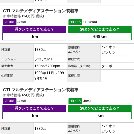
GTI マルチメディアステーション装着車
新車時価格
314
万円(税抜)
JC08
-km/L
10・15
11.8km/L
満タンでどこまで走る？
満タンでどこまで走る？
-km
649km
ハイオク
使用燃料
1780cc
排気量
エンジン
ガソリン
フロア5MT
FF
ミッション
駆動方式
150ps/5700rpm
ターボ
最大出力
過給器（ターボ）
1998年11月～199
-
生産期間
燃費性能
9年07月
GTI マルチメディアステーション装着車
新車時価格
324
万円(税抜)
JC08
-km/L
10・15
-km/L
満タンでどこまで走る？
満タンでどこまで走る？
-km
-km
ハイオク
使用燃料
1780cc
排気量
エンジン
ガソリン