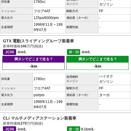
1780cc
排気量
エンジン
ガソリン
フロア4AT
FF
ミッション
駆動方式
125ps/6000rpm
-
最大出力
過給器（ターボ）
1998年11月～199
-
生産期間
燃費性能
9年07月
GTX 電動スライディングルーフ装着車
新車時価格
346
万円(税抜)
JC08
-km/L
10・15
-km/L
満タンでどこまで走る？
満タンでどこまで走る？
-km
-km
ハイオク
使用燃料
1780cc
排気量
エンジン
ガソリン
フロア4AT
FF
ミッション
駆動方式
ps/rpm
ターボ
最大出力
過給器（ターボ）
1998年11月～199
-
生産期間
燃費性能
9年07月
CLi マルチメディアステーション装着車
新車時価格
279
万円(税抜)
JC08
-km/L
10・15
9.1km/L