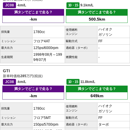
JC08
-km/L
10・15
9.1km/L
満タンでどこまで走る？
満タンでどこまで走る？
-km
500.5km
ハイオク
使用燃料
1780cc
排気量
エンジン
ガソリン
フロア4AT
FF
ミッション
駆動方式
125ps/6000rpm
-
最大出力
過給器（ターボ）
1998年08月～199
-
生産期間
燃費性能
9年07月
GTI
新車時価格
285
万円(税抜)
JC08
-km/L
10・15
11.8km/L
満タンでどこまで走る？
満タンでどこまで走る？
-km
649km
ハイオク
使用燃料
1780cc
排気量
エンジン
ガソリン
フロア5MT
FF
ミッション
駆動方式
150ps/5700rpm
ターボ
最大出力
過給器（ターボ）