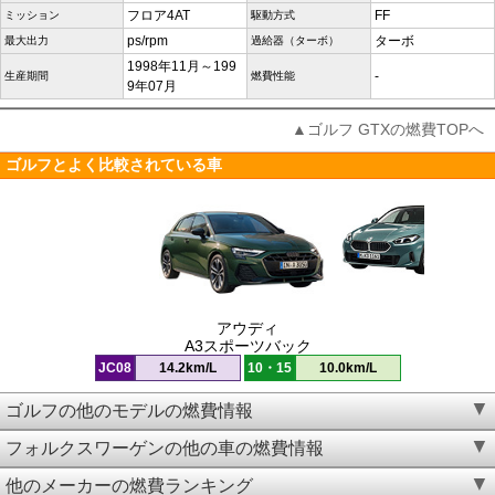
フロア4AT
FF
ミッション
駆動方式
ps/rpm
ターボ
最大出力
過給器（ターボ）
1998年11月～199
-
生産期間
燃費性能
9年07月
▲ゴルフ GTXの燃費TOPへ
ゴルフとよく比較されている車
アウディ
A3スポーツバック
JC08
14.2km/L
10・15
10.0km/L
ゴルフの他のモデルの燃費情報
フォルクスワーゲンの他の車の燃費情報
他のメーカーの燃費ランキング