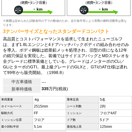
（燃費×タンク容量）
（燃費×タンク容量）
-
-
km
km
※燃費は定められた試験条件の下での数値のため、走行条件等により実際の燃料消費率は異な
ります。
3ナンバーサイズとなったスタンダードコンパクト
高品質とコストパフォーマンスを追求して生まれたニューゴルフ
は、まず1.8Lエンジンと4ドアハッチバックボディの組み合わせのみ
を導入。ボディ鋼板は総亜鉛メッキ処理され、旧型の倍になる12年
の錆穴保証を実現した。装備ではサイドエアバッグとMDステレオを
全グレードに標準装備としている。グレードはノンターボのCLi／
GLiとターボのGTI。最上級グレードのGLXと、GTIのAT仕様は遅れ
て99年から販売開始。（1998.8）
中古車価格
---
335
万円(税抜)
新車時価格
-kg
5名
車両重量
乗車定員
2515mm
2列
ホイールベース
シート列数
FF
フロア4AT
駆動方式
ミッション
フロア
5ドア
ミッション位置
ドア数
5.1m
125mm
最小回転半径
最低地上高