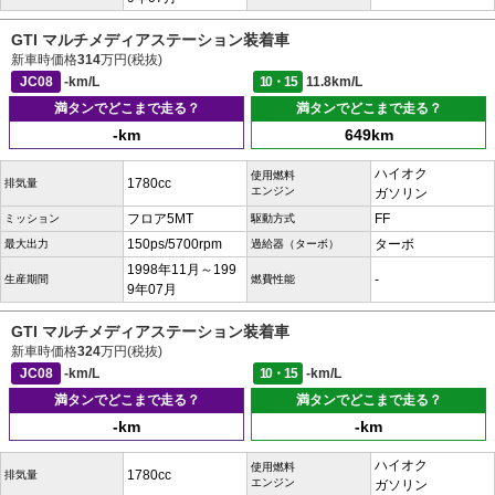
GTI マルチメディアステーション装着車
新車時価格
314
万円(税抜)
JC08
-km/L
10・15
11.8km/L
満タンでどこまで走る？
満タンでどこまで走る？
-km
649km
ハイオク
使用燃料
1780cc
排気量
エンジン
ガソリン
フロア5MT
FF
ミッション
駆動方式
150ps/5700rpm
ターボ
最大出力
過給器（ターボ）
1998年11月～199
-
生産期間
燃費性能
9年07月
GTI マルチメディアステーション装着車
新車時価格
324
万円(税抜)
JC08
-km/L
10・15
-km/L
満タンでどこまで走る？
満タンでどこまで走る？
-km
-km
ハイオク
使用燃料
1780cc
排気量
エンジン
ガソリン