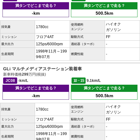
満タンでどこまで走る？
満タンでどこまで走る？
-km
500.5km
ハイオク
使用燃料
1780cc
排気量
エンジン
ガソリン
フロア4AT
FF
ミッション
駆動方式
125ps/6000rpm
-
最大出力
過給器（ターボ）
1998年11月～199
-
生産期間
燃費性能
9年07月
GLi マルチメディアステーション装着車
新車時価格
299
万円(税抜)
JC08
-km/L
10・15
9.1km/L
満タンでどこまで走る？
満タンでどこまで走る？
-km
500.5km
ハイオク
使用燃料
1780cc
排気量
エンジン
ガソリン
フロア4AT
FF
ミッション
駆動方式
125ps/6000rpm
-
最大出力
過給器（ターボ）
1998年11月～199
-
生産期間
燃費性能
9年07月