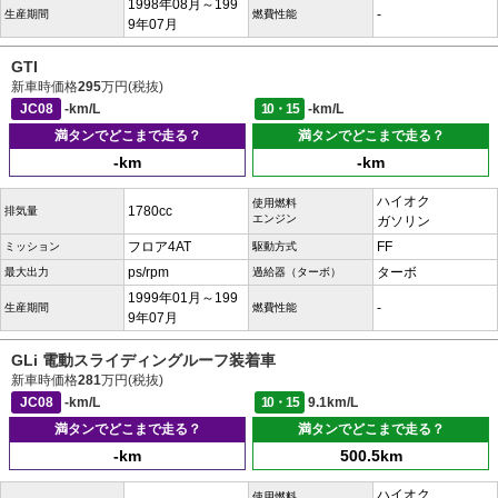
1998年08月～199
-
生産期間
燃費性能
9年07月
GTI
新車時価格
295
万円(税抜)
JC08
-km/L
10・15
-km/L
満タンでどこまで走る？
満タンでどこまで走る？
-km
-km
ハイオク
使用燃料
1780cc
排気量
エンジン
ガソリン
フロア4AT
FF
ミッション
駆動方式
ps/rpm
ターボ
最大出力
過給器（ターボ）
1999年01月～199
-
生産期間
燃費性能
9年07月
GLi 電動スライディングルーフ装着車
新車時価格
281
万円(税抜)
JC08
-km/L
10・15
9.1km/L
満タンでどこまで走る？
満タンでどこまで走る？
-km
500.5km
ハイオク
使用燃料