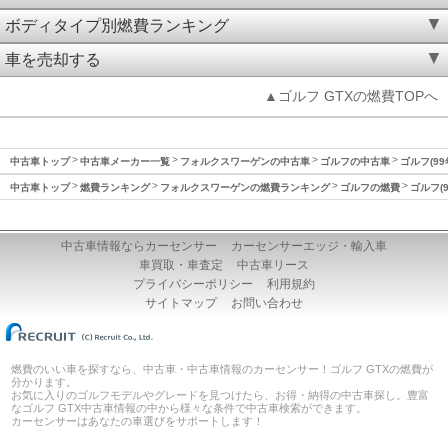
ボディタイプ別燃費ランキング
車を売却する
▲ゴルフ GTXの燃費TOPへ
中古車トップ
中古車メーカー一覧
フォルクスワーゲンの中古車
ゴルフの中古車
ゴルフ(99
中古車トップ
燃費ランキング
フォルクスワーゲンの燃費ランキング
ゴルフの燃費
ゴルフ(
中古車情報ならカーセンサー
カーセンサーエッジ・輸入車
車買取・車査定
中古車リース
プライバシーポリシー
利用規約
サイトマップ
お問い合わせ
燃費のいい車を探すなら、中古車・中古車情報のカーセンサー！ゴルフ GTXの燃費が
分かります。
お気に入りのゴルフモデルやグレードを見つけたら、お得・納得の中古車探し。豊富
なゴルフ GTX中古車情報の中から様々な条件で中古車検索ができます。
カーセンサーはあなたの車選びをサポートします！