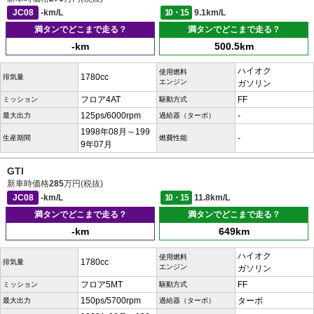
JC08
-km/L
10・15
9.1km/L
満タンでどこまで走る？
満タンでどこまで走る？
-km
500.5km
ハイオク
使用燃料
1780cc
排気量
エンジン
ガソリン
フロア4AT
FF
ミッション
駆動方式
125ps/6000rpm
-
最大出力
過給器（ターボ）
1998年08月～199
-
生産期間
燃費性能
9年07月
GTI
新車時価格
285
万円(税抜)
JC08
-km/L
10・15
11.8km/L
満タンでどこまで走る？
満タンでどこまで走る？
-km
649km
ハイオク
使用燃料
1780cc
排気量
エンジン
ガソリン
フロア5MT
FF
ミッション
駆動方式
150ps/5700rpm
ターボ
最大出力
過給器（ターボ）