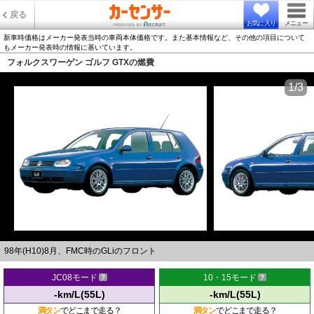
戻る
お気に入り
メニュー
新車時価格はメーカー発表当時の車両本体価格です。また基本情報など、その他の項目について
もメーカー発表時の情報に基いています。
フォルクスワーゲン ゴルフ GTXの燃費
1/3
98年(H10)8月、FMC時のGLiのフロント
JC08モード
10・15モード
-km/L(55L)
-km/L(55L)
満タン
でどこまで走る？
満タン
でどこまで走る？