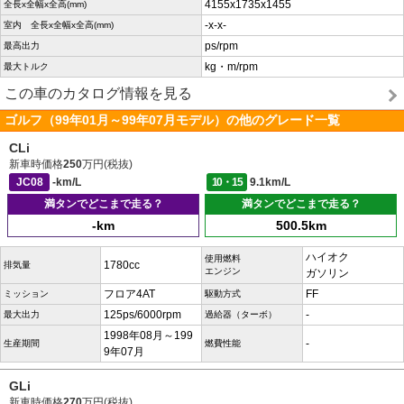
4155x1735x1455
全長x全幅x全高(mm)
-x-x-
室内 全長x全幅x全高(mm)
ps/rpm
最高出力
kg・m/rpm
最大トルク
この車のカタログ情報を見る
ゴルフ（99年01月～99年07月モデル）の他のグレード一覧
CLi
新車時価格
250
万円(税抜)
JC08
-km/L
10・15
9.1km/L
満タンでどこまで走る？
満タンでどこまで走る？
-km
500.5km
ハイオク
使用燃料
1780cc
排気量
エンジン
ガソリン
フロア4AT
FF
ミッション
駆動方式
125ps/6000rpm
-
最大出力
過給器（ターボ）
1998年08月～199
-
生産期間
燃費性能
9年07月
GLi
新車時価格
270
万円(税抜)