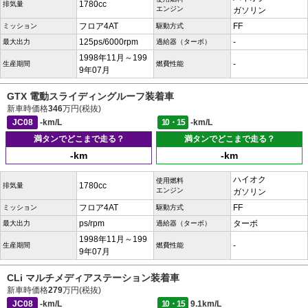
1780cc
排気量
エンジン
ガソリン
フロア4AT
FF
ミッション
駆動方式
125ps/6000rpm
-
最大出力
過給器（ターボ）
1998年11月～199
-
生産期間
燃費性能
9年07月
GTX 電動スライディングルーフ装着車
新車時価格
346
万円(税抜)
JC08
-km/L
10・15
-km/L
満タンでどこまで走る？
満タンでどこまで走る？
-km
-km
ハイオク
使用燃料
1780cc
排気量
エンジン
ガソリン
フロア4AT
FF
ミッション
駆動方式
ps/rpm
ターボ
最大出力
過給器（ターボ）
1998年11月～199
-
生産期間
燃費性能
9年07月
CLi マルチメディアステーション装着車
新車時価格
279
万円(税抜)
JC08
-km/L
10・15
9.1km/L