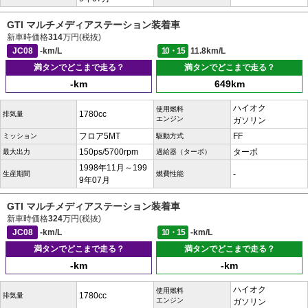
GTI マルチメディアステーション装着車
新車時価格
314
万円(税抜)
JC08
-km/L
10・15
11.8km/L
満タンでどこまで走る？
満タンでどこまで走る？
-km
649km
ハイオク
使用燃料
1780cc
排気量
エンジン
ガソリン
フロア5MT
FF
ミッション
駆動方式
150ps/5700rpm
ターボ
最大出力
過給器（ターボ）
1998年11月～199
-
生産期間
燃費性能
9年07月
GTI マルチメディアステーション装着車
新車時価格
324
万円(税抜)
JC08
-km/L
10・15
-km/L
満タンでどこまで走る？
満タンでどこまで走る？
-km
-km
ハイオク
使用燃料
1780cc
排気量
エンジン
ガソリン