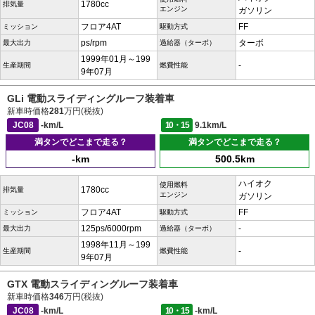
1780cc
排気量
エンジン
ガソリン
フロア4AT
FF
ミッション
駆動方式
ps/rpm
ターボ
最大出力
過給器（ターボ）
1999年01月～199
-
生産期間
燃費性能
9年07月
GLi 電動スライディングルーフ装着車
新車時価格
281
万円(税抜)
JC08
-km/L
10・15
9.1km/L
満タンでどこまで走る？
満タンでどこまで走る？
-km
500.5km
ハイオク
使用燃料
1780cc
排気量
エンジン
ガソリン
フロア4AT
FF
ミッション
駆動方式
125ps/6000rpm
-
最大出力
過給器（ターボ）
1998年11月～199
-
生産期間
燃費性能
9年07月
GTX 電動スライディングルーフ装着車
新車時価格
346
万円(税抜)
JC08
-km/L
10・15
-km/L