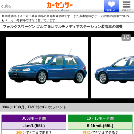
戻る
お気に入り
メニュー
新車時価格はメーカー発表当時の車両本体価格です。また基本情報など、その他の項目について
もメーカー発表時の情報に基いています。
フォルクスワーゲン ゴルフ GLi マルチメディアステーション装着車の燃費
1/3
98年(H10)8月、FMC時のGLiのフロント
JC08モード
10・15モード
-km/L(55L)
9.1km/L(55L)
満タン
でどこまで走る？
満タン
でどこまで走る？