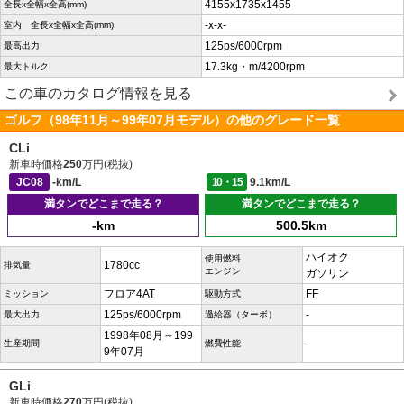
4155x1735x1455
全長x全幅x全高(mm)
-x-x-
室内 全長x全幅x全高(mm)
125ps/6000rpm
最高出力
17.3kg・m/4200rpm
最大トルク
この車のカタログ情報を見る
ゴルフ（98年11月～99年07月モデル）の他のグレード一覧
CLi
新車時価格
250
万円(税抜)
JC08
-km/L
10・15
9.1km/L
満タンでどこまで走る？
満タンでどこまで走る？
-km
500.5km
ハイオク
使用燃料
1780cc
排気量
エンジン
ガソリン
フロア4AT
FF
ミッション
駆動方式
125ps/6000rpm
-
最大出力
過給器（ターボ）
1998年08月～199
-
生産期間
燃費性能
9年07月
GLi
新車時価格
270
万円(税抜)