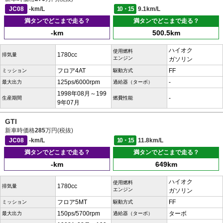
JC08
-km/L
10・15
9.1km/L
満タンでどこまで走る？
満タンでどこまで走る？
-km
500.5km
ハイオク
使用燃料
1780cc
排気量
エンジン
ガソリン
フロア4AT
FF
ミッション
駆動方式
125ps/6000rpm
-
最大出力
過給器（ターボ）
1998年08月～199
-
生産期間
燃費性能
9年07月
GTI
新車時価格
285
万円(税抜)
JC08
-km/L
10・15
11.8km/L
満タンでどこまで走る？
満タンでどこまで走る？
-km
649km
ハイオク
使用燃料
1780cc
排気量
エンジン
ガソリン
フロア5MT
FF
ミッション
駆動方式
150ps/5700rpm
ターボ
最大出力
過給器（ターボ）