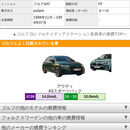
フロア4AT
FF
ミッション
駆動方式
ps/rpm
ターボ
最大出力
過給器（ターボ）
1998年11月～199
-
生産期間
燃費性能
9年07月
▲ゴルフ GLi マルチメディアステーション装着車の燃費TOPへ
ゴルフとよく比較されている車
アウディ
A3スポーツバック
JC08
14.2km/L
10・15
10.0km/L
ゴルフの他のモデルの燃費情報
フォルクスワーゲンの他の車の燃費情報
他のメーカーの燃費ランキング