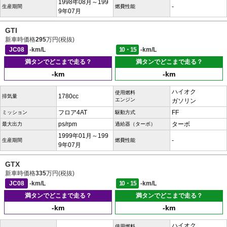
1998年08月～199
-
生産期間
燃費性能
9年07月
GTI
新車時価格
295
万円(税抜)
JC08
-km/L
10・15
-km/L
満タンでどこまで走る？
満タンでどこまで走る？
-km
-km
ハイオク
使用燃料
1780cc
排気量
エンジン
ガソリン
フロア4AT
FF
ミッション
駆動方式
ps/rpm
ターボ
最大出力
過給器（ターボ）
1999年01月～199
-
生産期間
燃費性能
9年07月
GTX
新車時価格
335
万円(税抜)
JC08
-km/L
10・15
-km/L
満タンでどこまで走る？
満タンでどこまで走る？
-km
-km
ハイオク
使用燃料