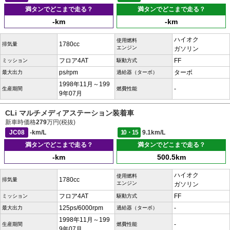
満タンでどこまで走る？
満タンでどこまで走る？
-km
-km
ハイオク
使用燃料
1780cc
排気量
エンジン
ガソリン
フロア4AT
FF
ミッション
駆動方式
ps/rpm
ターボ
最大出力
過給器（ターボ）
1998年11月～199
-
生産期間
燃費性能
9年07月
CLi マルチメディアステーション装着車
新車時価格
279
万円(税抜)
JC08
-km/L
10・15
9.1km/L
満タンでどこまで走る？
満タンでどこまで走る？
-km
500.5km
ハイオク
使用燃料
1780cc
排気量
エンジン
ガソリン
フロア4AT
FF
ミッション
駆動方式
125ps/6000rpm
-
最大出力
過給器（ターボ）
1998年11月～199
-
生産期間
燃費性能
9年07月