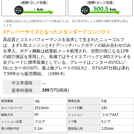
（燃費×タンク容量）
（燃費×タンク容量）
-
500.5
km
km
※燃費は定められた試験条件の下での数値のため、走行条件等により実際の燃料消費率は異な
ります。
3ナンバーサイズとなったスタンダードコンパクト
高品質とコストパフォーマンスを追求して生まれたニューゴルフ
は、まず1.8Lエンジンと4ドアハッチバックボディの組み合わせのみ
を導入。ボディ鋼板は総亜鉛メッキ処理され、旧型の倍になる12年
の錆穴保証を実現した。装備ではサイドエアバッグとMDステレオを
全グレードに標準装備としている。グレードはノンターボのCLi／
GLiとターボのGTI。最上級グレードのGLXと、GTIのAT仕様は遅れ
て99年から販売開始。（1998.8）
中古車価格
---
299
万円(税抜)
新車時価格
-kg
5名
車両重量
乗車定員
2515mm
2列
ホイールベース
シート列数
FF
フロア4AT
駆動方式
ミッション
フロア
5ドア
ミッション位置
ドア数
5.1m
125mm
最小回転半径
最低地上高