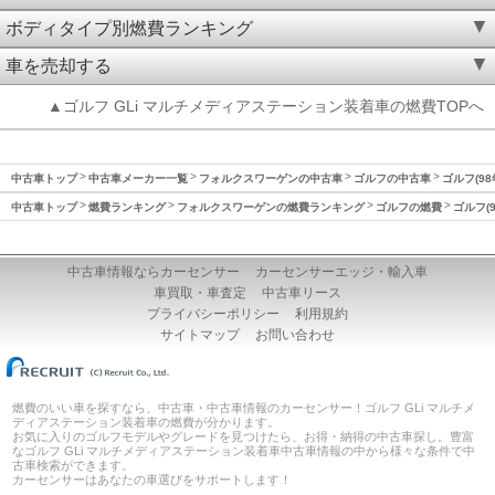
ボディタイプ別燃費ランキング
車を売却する
▲ゴルフ GLi マルチメディアステーション装着車の燃費TOPへ
中古車トップ
中古車メーカー一覧
フォルクスワーゲンの中古車
ゴルフの中古車
ゴルフ(98
中古車トップ
燃費ランキング
フォルクスワーゲンの燃費ランキング
ゴルフの燃費
ゴルフ(
中古車情報ならカーセンサー
カーセンサーエッジ・輸入車
車買取・車査定
中古車リース
プライバシーポリシー
利用規約
サイトマップ
お問い合わせ
燃費のいい車を探すなら、中古車・中古車情報のカーセンサー！ゴルフ GLi マルチメ
ディアステーション装着車の燃費が分かります。
お気に入りのゴルフモデルやグレードを見つけたら、お得・納得の中古車探し。豊富
なゴルフ GLi マルチメディアステーション装着車中古車情報の中から様々な条件で中
古車検索ができます。
カーセンサーはあなたの車選びをサポートします！