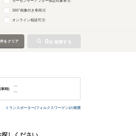
カーセンサーアフター保証対象車
360
°画像付き車両
オンライン相談可
0
条件をクリア
台 検索する
---
新車時)
---
トランスポーター(フォルクスワーゲン)の燃費
お探しください。