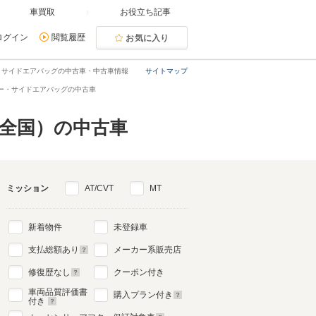
車買取
お役立ち記事
ログイン
閲覧履歴
お気に入り
・サイドエアバッグの中古車・中古車情報
サイトマップ
ー・サイドエアバッグの中古車
（全国）の中古車
ミッション
AT/CVT
MT
新着物件
未登録車
支払総額あり
メーカー系販売店
修復歴なし
クーポン付き
車両品質評価書
購入プラン付き
付き