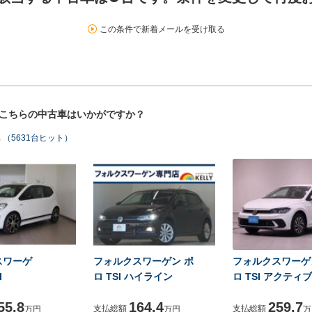
この条件で新着メールを受け取る
！こちらの中古車はいかがですか？
（5631台ヒット）
スワーゲ
フォルクスワーゲン ポ
フォルクスワーゲ
I
ロ TSI ハイライン
ロ TSI アクティブ
55.8
164.4
259.7
支払総額
支払総額
万円
万円
万