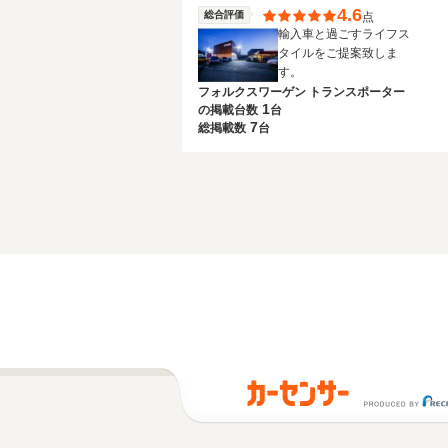
4.6
総合評価
点
輸入車と過ごすライフス
タイルをご提案致しま
す。
フォルクスワーゲン トランスポーター
1
の
掲載台数
台
7
総掲載数
台