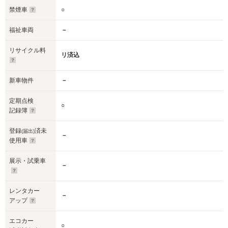
禁煙車
○
福祉車両
－
リサイクル料
リ済込
新車物件
－
定期点検
○
記録簿
登録
済未
(届出)
－
使用車
展示・試乗車
－
レンタカー
－
アップ
エコカー
○