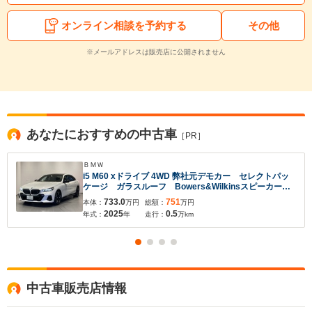
オンライン相談を予約する
その他
※メールアドレスは販売店に公開されません
あなたにおすすめの中古車
［PR］
ＢＭＷ
i5 M60 xドライブ 4WD 弊社元デモカー セレクトパッ
ケージ ガラスルーフ Bowers&Wilkinsスピーカー
ブラックルーフ カーボントリム Mスポーツサス
733.0
751
本体：
万円
総額：
万円
PRO ヘッドアップディスプレイ カーブドディスプレ
2025
0.5
年式：
年
走行：
万km
イ アイコニックグロー
中古車販売店情報