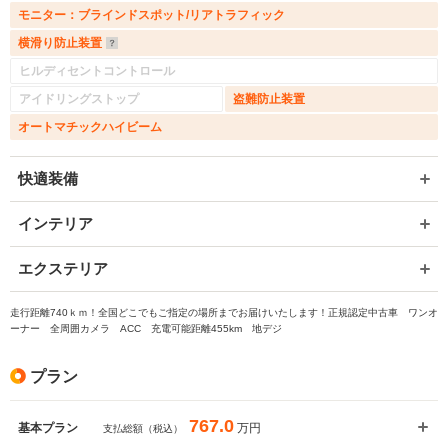
モニター：ブラインドスポット/リアトラフィック
横滑り防止装置
ヒルディセントコントロール
アイドリングストップ
盗難防止装置
オートマチックハイビーム
快適装備
インテリア
エクステリア
走行距離740ｋｍ！全国どこでもご指定の場所までお届けいたします！正規認定中古車 ワンオ
ーナー 全周囲カメラ ACC 充電可能距離455km 地デジ
プラン
767.0
万円
基本プラン
支払総額（税込）