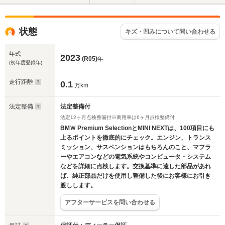
状態
キズ・凹みについて問い合わせる
年式
2023
(R05)
年
(初年度登録年)
走行距離
0.1
万km
法定整備
法定整備付
法定12ヶ月点検整備付※商用車は6ヶ月点検整備付
BMＷ Premium SelectionとMINI NEXTは、100項目にも
上るポイントを徹底的にチェック。エンジン、トランス
ミッション、サスペンションはもちろんのこと、マフラ
ーやエアコンなどの電気系統やコンピュータ・システム
などを詳細に点検します。交換基準に達した部品があれ
ば、純正部品だけを使用し整備した後にお客様にお引き
渡しします。
アフターサービスを問い合わせる