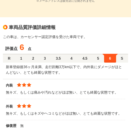
※メールアドレスは販売店に公開されません
車両品質評価詳細情報
この車は、カーセンサー認定評価を受けた車両です。
6
評価点
点
R
1
2
3
3.5
4
4.5
5
6
S
新車登録後36ヶ月未満、走行距離3万km以下で、内外装にダメージがほと
んどない、とても綺麗な状態です。
内装
無キズ、もしくは痛みや汚れなどがほぼ無い、とても綺麗な状態です。
外装
無キズ、もしくはキズやヘコミなどがほぼ無い、とても綺麗な状態です。
修復歴
無