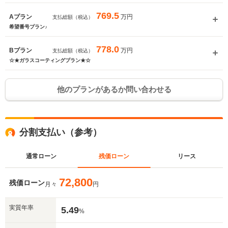
769.5
万円
Aプラン
支払総額（税込）
希望番号プラン♪
778.0
万円
Bプラン
支払総額（税込）
☆★ガラスコーティングプラン★☆
他のプランがあるか問い合わせる
分割支払い（参考）
通常ローン
残価ローン
リース
72,800
残価ローン
月々
円
実質年率
入力途中の情報を保存しますか？
5.49
%
※次回問い合わせをする際に自動入力されます