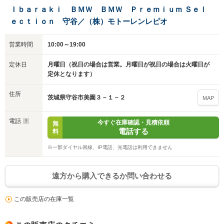
Ｉｂａｒａｋｉ ＢＭＷ ＢＭＷ Ｐｒｅｍｉｕｍ Ｓｅｌ
ｅｃｔｉｏｎ 守谷／（株）モトーレンレピオ
営業時間
10:00～19:00
定休日
月曜日（祝日の場合は営業。月曜日が祝日の場合は火曜日が
定休となります）
住所
茨城県守谷市美園３－１－２
MAP
電話
今すぐ在庫確認・見積依頼
無
電話する
料
※一部ダイヤル回線、IP電話、光電話は利用できません
遠方から購入できるか問い合わせる
この販売店の在庫一覧