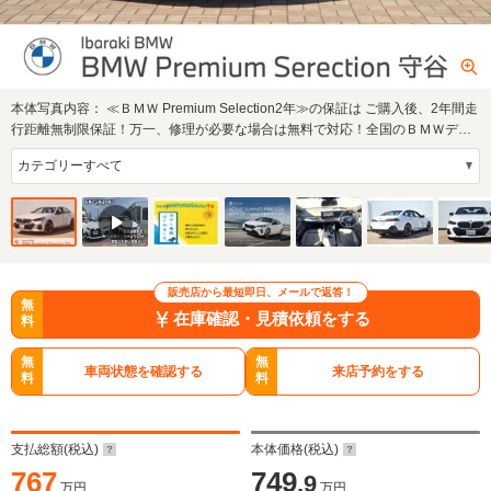
本体写真内容：
≪ＢＭＷ Premium Selection2年≫の保証は ご購入後、2年間走
行距離無制限保証！万一、修理が必要な場合は無料で対応！全国のＢＭＷディ
ーラーにて…
販売店から最短即日、メールで返答！
無
在庫確認・見積依頼をする
料
無
無
車両状態を確認する
来店予約をする
料
料
支払総額(税込)
本体価格(税込)
767
749
.9
万円
万円