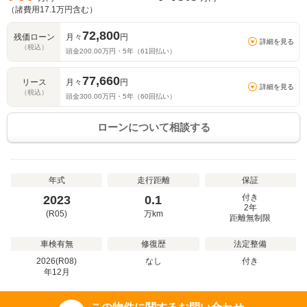
（諸費用
17.1
万円含む）
72,800
残価ローン
月々
円
詳細を見る
（税込）
頭金
200.00
万円・
5
年（
61
回払い）
77,660
リース
月々
円
詳細を見る
（税込）
頭金
300.00
万円・
5
年（
60
回払い）
ローンについて相談する
年式
走行距離
保証
付き
2023
0.1
2年
(R05)
万
km
距離無制限
車検有無
修復歴
法定整備
2026(R08)
なし
付き
年
12
月