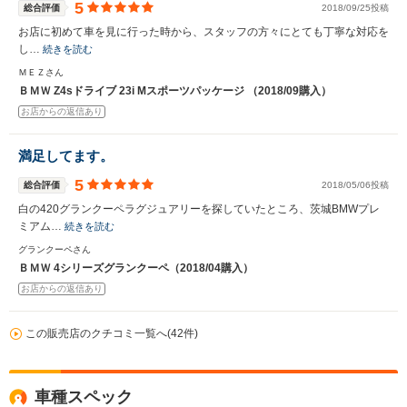
5
総合評価
2018/09/25投稿
お店に初めて車を見に行った時から、スタッフの方々にとても丁寧な対応を
し…
続きを読む
ＭＥＺさん
ＢＭＷ Z4sドライブ 23i Mスポーツパッケージ （2018/09購入）
お店からの返信あり
満足してます。
5
総合評価
2018/05/06投稿
白の420グランクーペラグジュアリーを探していたところ、茨城BMWプレ
ミアム…
続きを読む
グランクーペさん
ＢＭＷ 4シリーズグランクーペ（2018/04購入）
お店からの返信あり
この販売店のクチコミ一覧へ(42件)
車種スペック