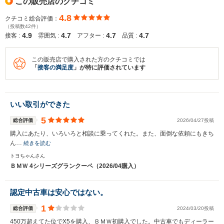
この販売店のクチコミ
4.8
クチコミ総合評価：
（投稿数42件）
4.9
4.7
4.7
4.7
接客 :
雰囲気 :
アフター :
品質 :
この販売店で購入された方のクチコミでは
「
接客の満足度
」が特に評価されています
いい取引ができた
5
総合評価
2026/04/27投稿
購入にあたり、いろいろと相談に乗ってくれた。また、面倒な依頼にもきち
ん…
続きを読む
トヨちゃんさん
ＢＭＷ 4シリーズグランクーペ（2026/04購入）
認定中古車は安心ではない。
1
総合評価
2024/03/20投稿
450万超えてた位でX5を購入、ＢＭＷ初購入でした。中古車でもディーラー