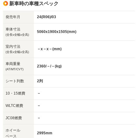
新車時の車種スペック
発売年月
24(R06)/03
車体寸法
5060x1900x1505(mm)
(全長x全幅x全高)
室内寸法
－x－x－(mm)
(全長x全幅x全高)
車両重量
2360/－/－(kg)
(AT/MT/CVT)
シート列数
2列
10・15燃費
－
WLTC燃費
－
JC08燃費
－
ホイール
2995mm
ベース