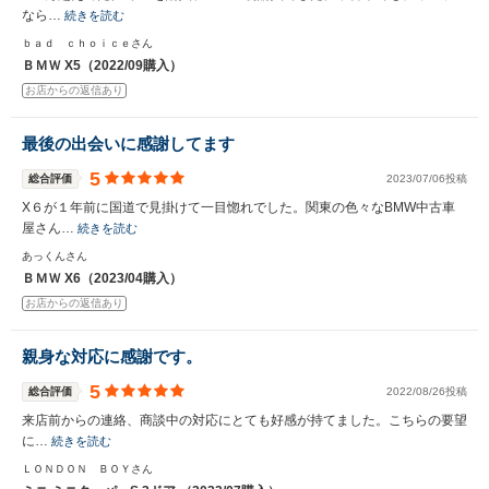
なら…
続きを読む
ｂａｄ ｃｈｏｉｃｅさん
ＢＭＷ X5（2022/09購入）
お店からの返信あり
最後の出会いに感謝してます
5
総合評価
2023/07/06投稿
X６が１年前に国道で見掛けて一目惚れでした。関東の色々なBMW中古車
屋さん…
続きを読む
あっくんさん
ＢＭＷ X6（2023/04購入）
お店からの返信あり
親身な対応に感謝です。
5
総合評価
2022/08/26投稿
来店前からの連絡、商談中の対応にとても好感が持てました。こちらの要望
に…
続きを読む
ＬＯＮＤＯＮ ＢＯＹさん