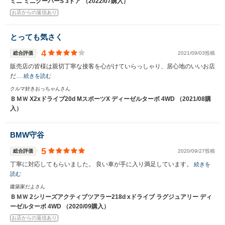
ミニ ミニクーパーS 3ドア （2022/07購入）
お店からの返信あり
とっても気さく
4
総合評価
2021/09/03投稿
販売店の皆様は親切丁寧な接客を心がけていらっしゃり、居心地のいいお店
だ…
続きを読む
クルマ好きおっちゃんさん
ＢＭＷ X2xドライブ20d MスポーツX ディーゼルターボ 4WD （2021/08購
入）
BMW守谷
5
総合評価
2020/09/27投稿
丁寧に対応してもらいました。 良い車が手に入り満足しています。
続きを
読む
建築家だよさん
ＢＭＷ 2シリーズアクティブツアラー218d xドライブ ラグジュアリー ディ
ーゼルターボ 4WD （2020/09購入）
お店からの返信あり