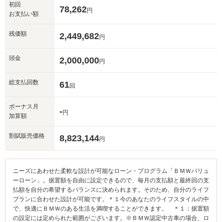
初回
78,262
円
※保存された情報は
90
日で破棄されます
お支払い額
残価額
2,449,682
円
いいえ
はい
頭金
2,000,000
円
総支払回数
61
回
ボーナス月
-
円
加算額
割賦販売価格
8,823,144
円
ニーズにあわせた柔軟な設計が可能なローン・プログラム「ＢＭＷバリュ
ーローン」。据置額を自由に設定できるので、毎月の支払額と最終回の支
払額を自分の希望するバランスに決められます。そのため、自分のライフ
プランに合わせた設計が可能です。＊１今のあなたのライフスタイルの中
で、快適にＢＭＷのある生活を満喫することができます。 ＊１：据置額
の設定には定められた範囲がございます。※ＢＭＷ認定中古車の場合、ロ