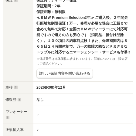
保証
保証付：ディーラー保証
保証期間：2年
保証距離：無制限
≪ＢＭＷ Premium Selection2年≫ ご購入後、２年間走
行距離無制限保証！万一、修理が必要な場合は工賃まで
含めて無料で対応！全国のＢＭＷディーラーにて対応可
能ですので遠方の方も安心です（消耗品、後付け品除
く）。１００項目の納車前点検！また、保障期間内は３
６５日２４時間体制で、万一の故障の際などさまざまな
トラブルに対応するエマージェンシー・サービスも付帯!!
※保証費用は本体価格に含まれています。詳細については、販売店
にご確認ください。
詳しい保証内容を問い合わせる
車検
2026(R08)年12月
修復歴
なし
ワンオーナー
○
正規輸入車
○