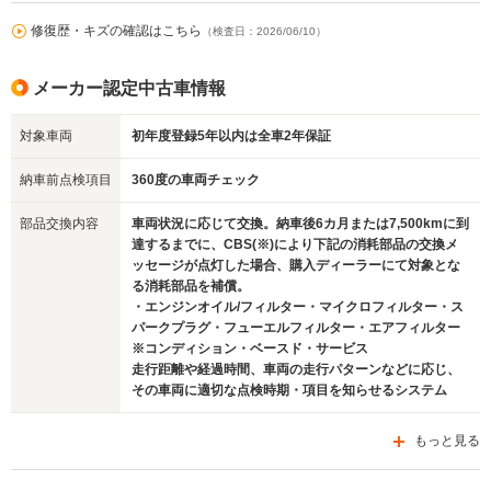
修復歴・キズの確認はこちら
（検査日：2026/06/10）
メーカー認定中古車情報
対象車両
初年度登録5年以内は全車2年保証
納車前点検項目
360度の車両チェック
部品交換内容
車両状況に応じて交換。納車後6カ月または7,500kmに到
達するまでに、CBS(※)により下記の消耗部品の交換メ
ッセージが点灯した場合、購入ディーラーにて対象とな
る消耗部品を補償。
・エンジンオイル/フィルター・マイクロフィルター・ス
パークプラグ・フューエルフィルター・エアフィルター
※コンディション・ベースド・サービス
走行距離や経過時間、車両の走行パターンなどに応じ、
その車両に適切な点検時期・項目を知らせるシステム
もっと見る