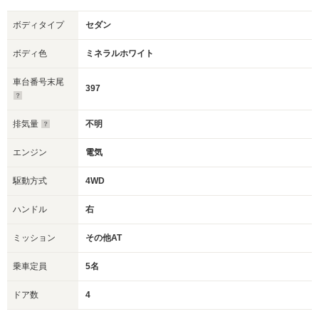
ボディタイプ
セダン
ボディ色
ミネラルホワイト
車台番号末尾
397
排気量
不明
エンジン
電気
駆動方式
4WD
ハンドル
右
ミッション
その他AT
乗車定員
5名
ドア数
4