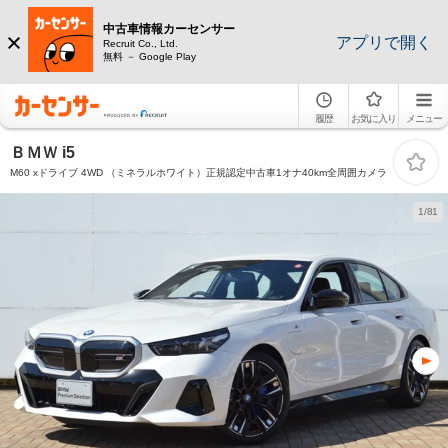
中古車情報カーセンサー
アプリで開く
Recruit Co., Ltd.
無料 － Google Play
履歴
お気に入り
メニュー
ＢＭＷ i5
M60 xドライブ 4WD （ミネラルホワイト）正規認定中古車1オナ40km全周囲カメラ
1/81